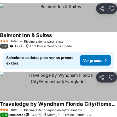
Partilhar
Ad
Belmont Inn & Suites
Ver preços
Hotel
Piscina externa para relaxar
Ver preços
3 Estrelas
6,2
1.794
a 1.3 km de Centro da cidade
Selecione as datas para ver os preços
Ver preços
exatos.
Partilhar
Ad
Travelodge by Wyndham Florida City/Homestead/Everglades
Ver preços
Hotel
Piscina exterior aquecida sazonalmente
Ver preços
3 Estrelas
8,8
Excelente
13.686
Miami, a 1.2 km de Florida City