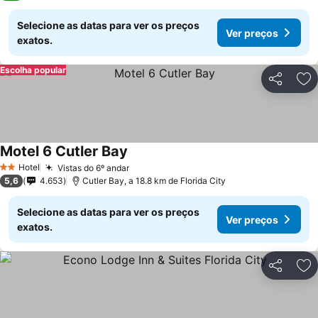
Selecione as datas para ver os preços
Ver preços
exatos.
Escolha popular
Partilhar
Ad
Motel 6 Cutler Bay
Ver preços
Hotel
Vistas do 6º andar
Ver preços
2 Estrelas
5,6
4.653
Cutler Bay, a 18.8 km de Florida City
Selecione as datas para ver os preços
Ver preços
exatos.
Partilhar
Ad