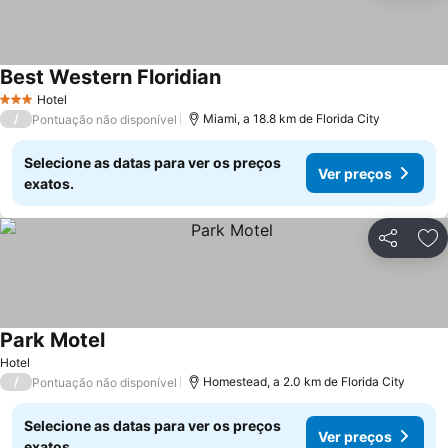
Best Western Floridian
Ver preços
Hotel
3 Estrelas
/
Miami, a 18.8 km de Florida City
Pontuação não disponível
Selecione as datas para ver os preços
Ver preços
exatos.
Partilhar
Ad
Park Motel
Ver preços
Hotel
/
Homestead, a 2.0 km de Florida City
Pontuação não disponível
Selecione as datas para ver os preços
Ver preços
exatos.