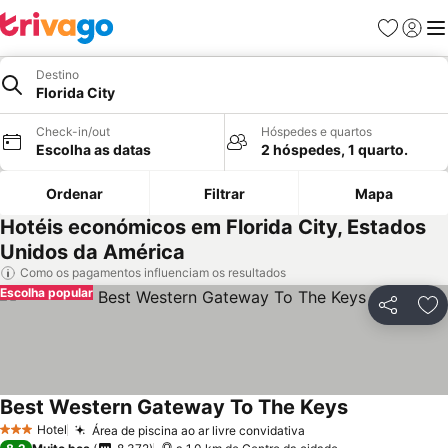
Favoritos
Iniciar
Me
Destino
Florida City
Check-in/out
Hóspedes e quartos
Escolha as datas
2 hóspedes, 1 quarto.
Ordenar
Filtrar
Mapa
Hotéis económicos em Florida City, Estados
Unidos da América
Como os pagamentos influenciam os resultados
Escolha popular
Partilhar
Ad
Best Western Gateway To The Keys
Ver preços
Hotel
Área de piscina ao ar livre convidativa
Ver preços
3 Estrelas