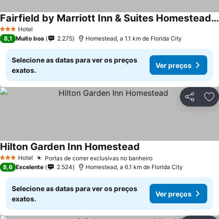
Fairfield by Marriott Inn & Suites Homestead Florida City
Ver preços
Hotel
3 Estrelas
8,1
Muito boa
2.275
Homestead, a 1.1 km de Florida City
Selecione as datas para ver os preços
Ver preços
exatos.
Partilhar
Ad
Hilton Garden Inn Homestead
Ver preços
Hotel
Portas de correr exclusivas no banheiro
Ver preços
3 Estrelas
8,6
Excelente
2.524
Homestead, a 6.1 km de Florida City
Selecione as datas para ver os preços
Ver preços
exatos.