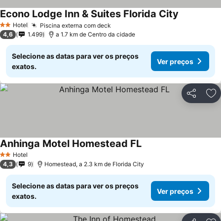
Econo Lodge Inn & Suites Florida City
Ver preços
Hotel
Piscina externa com deck
Ver preços
2 Estrelas
4,6
1.499
a 1.7 km de Centro da cidade
Selecione as datas para ver os preços
Ver preços
exatos.
Partilhar
Ad
Anhinga Motel Homestead FL
Ver preços
Hotel
2 Estrelas
4,3
9
Homestead, a 2.3 km de Florida City
Selecione as datas para ver os preços
Ver preços
exatos.