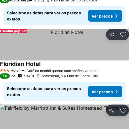
8,2
Muito boa
8.372
a 1.0 km de Centro da cidade
Selecione as datas para ver os preços
Ver preços
exatos.
Escolha popular
Partilhar
Ad
Floridian Hotel
Ver preços
Hotel
Café da manhã quente com opções variadas
Ver preços
3 Estrelas
7,6
Boa
7.340
Homestead, a 4.1 km de Florida City
Selecione as datas para ver os preços
Ver preços
exatos.
Partilhar
Ad