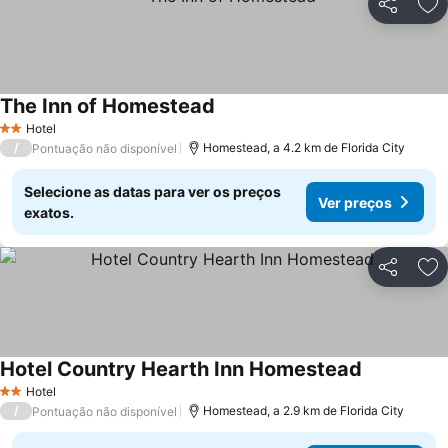
Partilhar
Ad
The Inn of Homestead
Ver preços
Hotel
2 Estrelas
/
Homestead, a 4.2 km de Florida City
Pontuação não disponível
Selecione as datas para ver os preços
Ver preços
exatos.
Partilhar
Ad
Hotel Country Hearth Inn Homestead
Ver preços
Hotel
2 Estrelas
/
Homestead, a 2.9 km de Florida City
Pontuação não disponível