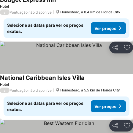
Ver preços
Hotel
/
Homestead, a 8.4 km de Florida City
Pontuação não disponível
Selecione as datas para ver os preços
Ver preços
exatos.
Partilhar
Ad
National Caribbean Isles Villa
Ver preços
Hotel
/
Homestead, a 5.5 km de Florida City
Pontuação não disponível
Selecione as datas para ver os preços
Ver preços
exatos.
Partilhar
Ad