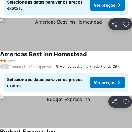
Selecione as datas para ver os preços
Ver preços
exatos.
Partilhar
Ad
Americas Best Inn Homestead
Ver preços
Hotel
2 Estrelas
/
Homestead, a 4.7 km de Florida City
Pontuação não disponível
Selecione as datas para ver os preços
Ver preços
exatos.
Partilhar
Ad
Budget Express Inn