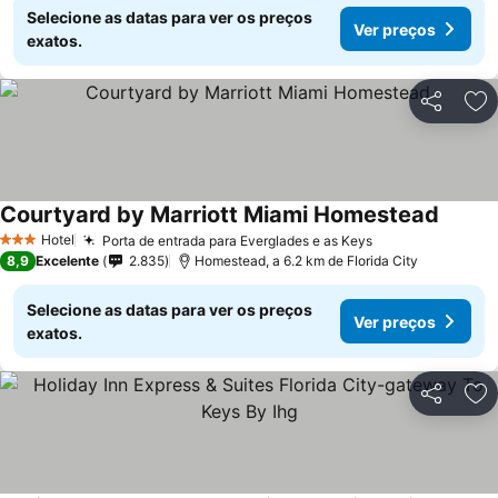
Selecione as datas para ver os preços
Ver preços
exatos.
Partilhar
Ad
Courtyard by Marriott Miami Homestead
Ver pr
Hotel
Porta de entrada para Everglades e as Keys
Ver preços
3 Estrelas
8,9
Excelente
2.835
Homestead, a 6.2 km de Florida City
Selecione as datas para ver os preços
Ver preços
exatos.
Partilhar
Ad