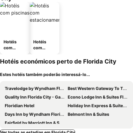
Hotéis
Hotéis
com
com
piscinas
estaciona
mento
Hotéis económicos perto de Florida City
Estes hotéis também poderão interessá-lo...
Travelodge by Wyndham Florida City/Homestead/Everglades
Best Western Gateway To The Keys
Quality Inn Florida City - Gateway to the Keys
Econo Lodge Inn & Suites Florida City
Floridian Hotel
Holiday Inn Express & Suites Florida City-gateway To Keys By Ihg
Days Inn by Wyndham Florida City
Belmont Inn & Suites
Fairfield by Marriott Inn & Suites Homestead Florida City
Ver todas as estadias em Florida City