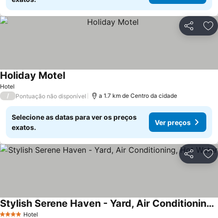
Partilhar
Ad
Holiday Motel
Ver preços
Hotel
/
a 1.7 km de Centro da cidade
Pontuação não disponível
Selecione as datas para ver os preços
Ver preços
exatos.
Partilhar
Ad
Stylish Serene Haven - Yard, Air Conditioning, Hot Water
Ver preços
Hotel
4 Estrelas