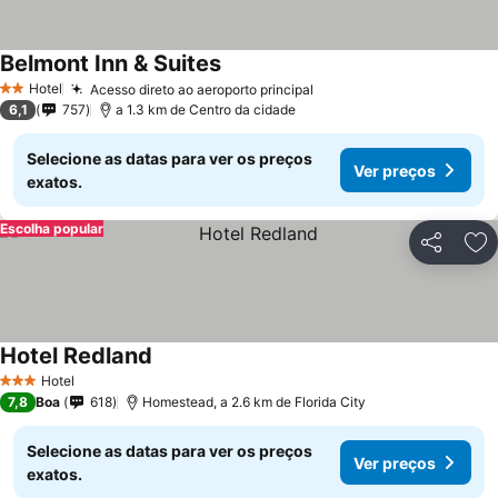
Belmont Inn & Suites
Ver preços
Hotel
Acesso direto ao aeroporto principal
Ver preços
2 Estrelas
6,1
757
a 1.3 km de Centro da cidade
Selecione as datas para ver os preços
Ver preços
exatos.
Escolha popular
Partilhar
Ad
Hotel Redland
Ver preços
Hotel
3 Estrelas
7,8
Boa
618
Homestead, a 2.6 km de Florida City
Selecione as datas para ver os preços
Ver preços
exatos.