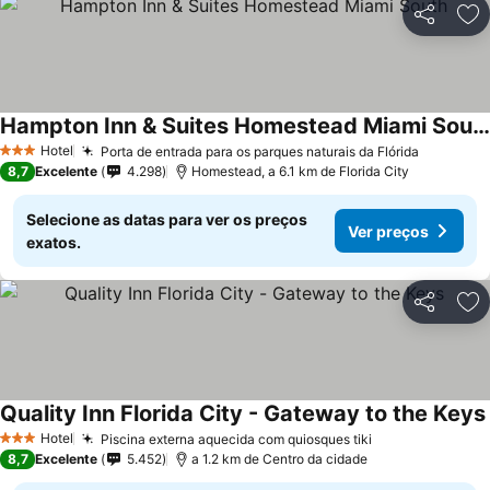
Partilhar
Ad
Hampton Inn & Suites Homestead Miami South
Ver preços
Hotel
Porta de entrada para os parques naturais da Flórida
Ver preç
3 Estrelas
8,7
Excelente
4.298
Homestead, a 6.1 km de Florida City
Selecione as datas para ver os preços
Ver preços
exatos.
Partilhar
Ad
Quality Inn Florida City - Gateway to the Keys
Hotel
Piscina externa aquecida com quiosques tiki
Ver preços
3 Estrelas
8,7
Excelente
5.452
a 1.2 km de Centro da cidade