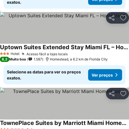
exatos.
Partilhar
Ad
Uptown Suites Extended Stay Miami FL – Homestead
Ver preços
Hotel
Acesso fácil a lojas locais
Ver preços
3 Estrelas
8,2
Muito boa
1.587
Homestead, a 6.2 km de Florida City
Selecione as datas para ver os preços
Ver preços
exatos.
Partilhar
Ad
TownePlace Suites by Marriott Miami Homestead