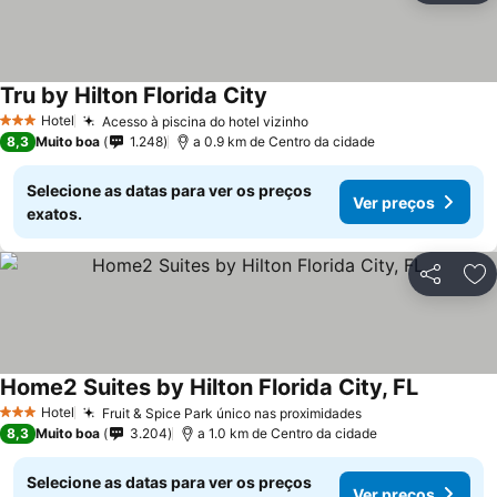
Tru by Hilton Florida City
Ver preços
Hotel
Acesso à piscina do hotel vizinho
Ver preços
3 Estrelas
8,3
Muito boa
1.248
a 0.9 km de Centro da cidade
Selecione as datas para ver os preços
Ver preços
exatos.
Partilhar
Ad
Home2 Suites by Hilton Florida City, FL
Ver preç
Hotel
Fruit & Spice Park único nas proximidades
Ver preços
3 Estrelas
8,3
Muito boa
3.204
a 1.0 km de Centro da cidade
Selecione as datas para ver os preços
Ver preços