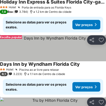
Holiday Inn Express & Suites Florida City-gateway To Keys By Ihg
Ver preços
Hotel
Porta de entrada para as Florida Keys
Ver preços
3 Estrelas
7,8
Boa
3.784
a 1.2 km de Centro da cidade
Selecione as datas para ver os preços
Ver preços
exatos.
Escolha popular
Partilhar
Ad
Days Inn by Wyndham Florida City
Ver preços
Hotel
Piscina ao ar livre para relaxar
Ver preços
2 Estrelas
6,1
3.223
a 1.1 km de Centro da cidade
Selecione as datas para ver os preços
Ver preços
exatos.
Partilhar
Ad