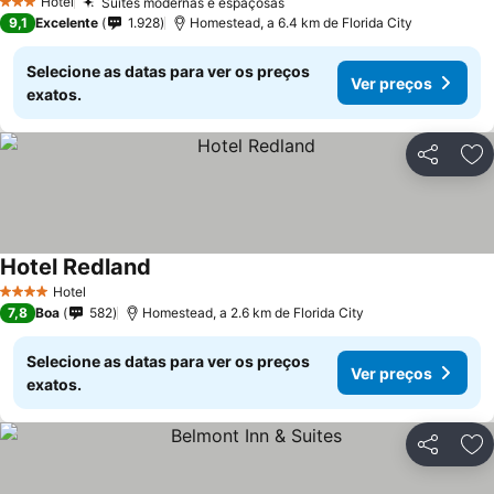
Ver preços
Hotel
Suítes modernas e espaçosas
Ver preços
3 Estrelas
9,1
Excelente
1.928
Homestead, a 6.4 km de Florida City
Selecione as datas para ver os preços
Ver preços
exatos.
Partilhar
Ad
Hotel Redland
Ver preços
Hotel
4 Estrelas
7,8
Boa
582
Homestead, a 2.6 km de Florida City
Selecione as datas para ver os preços
Ver preços
exatos.
Partilhar
Ad