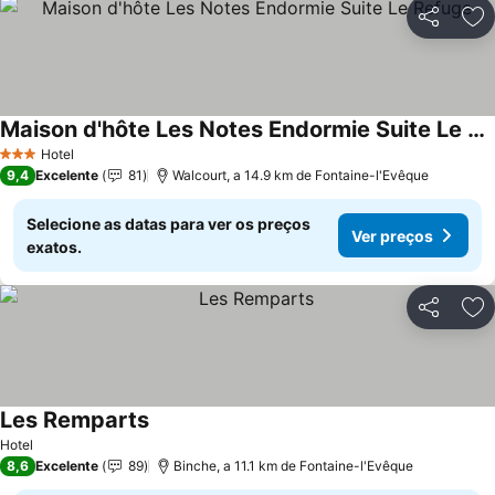
Partilhar
Ad
Maison d'hôte Les Notes Endormie Suite Le Refuge
Ver preços
Hotel
3 Estrelas
9,4
Excelente
81
Walcourt, a 14.9 km de Fontaine-l'Evêque
Selecione as datas para ver os preços
Ver preços
exatos.
Partilhar
Ad
Les Remparts
Ver preços
Hotel
8,6
Excelente
89
Binche, a 11.1 km de Fontaine-l'Evêque