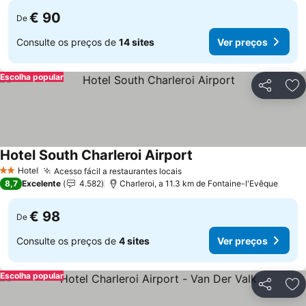
€ 90
De
Consulte os preços de
14 sites
Ver preços
Escolha popular
Partilhar
Ad
Hotel South Charleroi Airport
Ver preços
Hotel
Acesso fácil a restaurantes locais
Ver preços
2 Estrelas
8,7
Excelente
4.582
Charleroi, a 11.3 km de Fontaine-l'Evêque
€ 98
De
Consulte os preços de
4 sites
Ver preços
Escolha popular
Partilhar
Ad