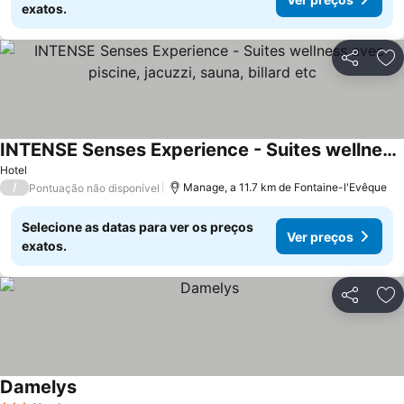
exatos.
Partilhar
Ad
INTENSE Senses Experience - Suites wellness avec piscine, jacuzzi, sauna, billard etc
Ver preços
Hotel
/
Manage, a 11.7 km de Fontaine-l'Evêque
Pontuação não disponível
Selecione as datas para ver os preços
Ver preços
exatos.
Partilhar
Ad
Damelys
Ver preços