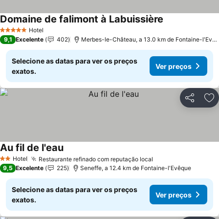
Domaine de falimont à Labuissière
Ver preços
Hotel
5 Estrelas
9,1
Excelente
402
Merbes-le-Château, a 13.0 km de Fontaine-l'Evê
Selecione as datas para ver os preços
Ver preços
exatos.
Partilhar
Ad
Au fil de l'eau
Ver preços
Hotel
Restaurante refinado com reputação local
Ver preços
2 Estrelas
9,5
Excelente
225
Seneffe, a 12.4 km de Fontaine-l'Evêque
Selecione as datas para ver os preços
Ver preços
exatos.