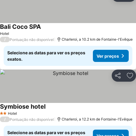
Bali Coco SPA
Ver preços
Hotel
/
Charleroi, a 10.2 km de Fontaine-l'Evêque
Pontuação não disponível
Selecione as datas para ver os preços
Ver preços
exatos.
Partilhar
Ad
Symbiose hotel
Ver preços
Hotel
2 Estrelas
/
Charleroi, a 12.2 km de Fontaine-l'Evêque
Pontuação não disponível
Selecione as datas para ver os preços
Ver preços