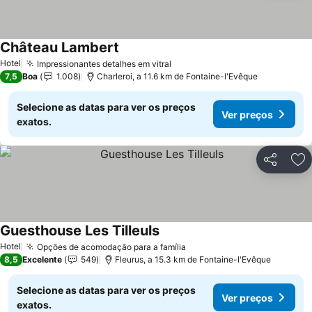
Château Lambert
Ver preços
Hotel
Impressionantes detalhes em vitral
Ver preços
7,5
Boa
1.008
Charleroi, a 11.6 km de Fontaine-l'Evêque
Selecione as datas para ver os preços
Ver preços
exatos.
Partilhar
Ad
Guesthouse Les Tilleuls
Ver preços
Hotel
Opções de acomodação para a família
Ver preços
8,5
Excelente
549
Fleurus, a 15.3 km de Fontaine-l'Evêque
Selecione as datas para ver os preços
Ver preços
exatos.