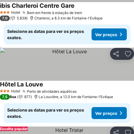
ibis Charleroi Centre Gare
Ver preços
Hotel
Bem em frente à estação de trem
Ver preços
3 Estrelas
7,0
5.838
Charleroi, a 8.3 km de Fontaine-l'Evêque
Selecione as datas para ver os preços
Ver preços
exatos.
Partilhar
Ad
Hôtel La Louve
Ver preços
Hotel
Perto de atividades aquáticas
Ver preços
3 Estrelas
7,5
Boa
877
La Louvière, a 12.0 km de Fontaine-l'Evêque
Selecione as datas para ver os preços
Ver preços
exatos.
Escolha popular