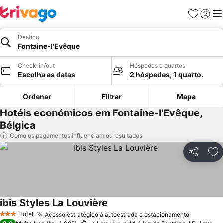
Favoritos
Iniciar
Me
Destino
Fontaine-l'Evêque
Check-in/out
Hóspedes e quartos
Escolha as datas
2 hóspedes, 1 quarto.
Ordenar
Filtrar
Mapa
Hotéis económicos em Fontaine-l'Evêque,
Bélgica
Como os pagamentos influenciam os resultados
Partilhar
Ad
ibis Styles La Louvière
Ver preços
Hotel
Acesso estratégico à autoestrada e estacionamento
Ver preç
3 Estrelas