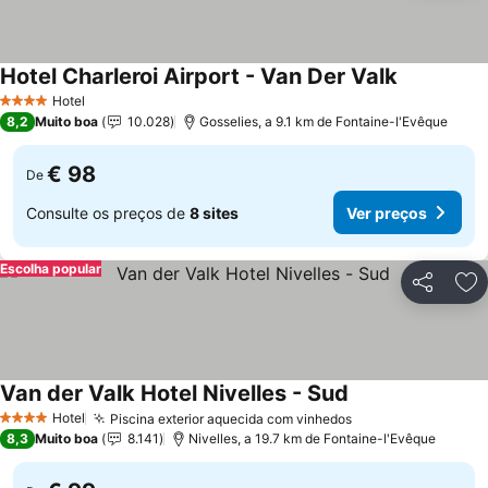
Hotel Charleroi Airport - Van Der Valk
Ver preços
Hotel
4 Estrelas
8,2
Muito boa
10.028
Gosselies, a 9.1 km de Fontaine-l'Evêque
€ 98
De
Consulte os preços de
8 sites
Ver preços
Escolha popular
Partilhar
Ad
Van der Valk Hotel Nivelles - Sud
Ver preços
Hotel
Piscina exterior aquecida com vinhedos
Ver preços
4 Estrelas
8,3
Muito boa
8.141
Nivelles, a 19.7 km de Fontaine-l'Evêque