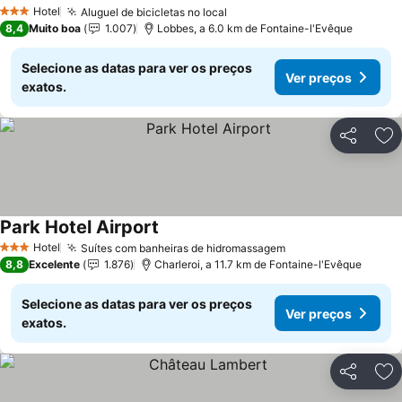
Ver preços
Hotel
Aluguel de bicicletas no local
Ver preços
3 Estrelas
8,4
Muito boa
1.007
Lobbes, a 6.0 km de Fontaine-l'Evêque
Selecione as datas para ver os preços
Ver preços
exatos.
Partilhar
Ad
Park Hotel Airport
Ver preços
Hotel
Suítes com banheiras de hidromassagem
Ver preços
3 Estrelas
8,8
Excelente
1.876
Charleroi, a 11.7 km de Fontaine-l'Evêque
Selecione as datas para ver os preços
Ver preços
exatos.
Partilhar
Ad