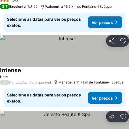
Hotel
3 Estrelas
8,7
Excelente
29
Walcourt, a 16.6 km de Fontaine-l'Evêque
Selecione as datas para ver os preços
Ver preços
exatos.
Partilhar
Ad
Intense
Ver preços
Hotel
/
Manage, a 11.7 km de Fontaine-l'Evêque
Pontuação não disponível
Selecione as datas para ver os preços
Ver preços
exatos.
Partilhar
Ad