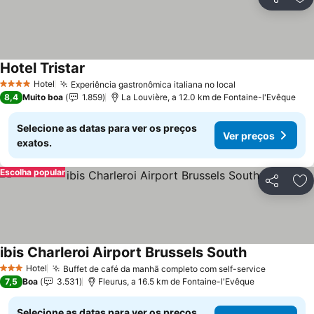
Partilhar
Ad
Hotel Tristar
Ver preços
Hotel
Experiência gastronômica italiana no local
Ver preços
4 Estrelas
8,4
Muito boa
1.859
La Louvière, a 12.0 km de Fontaine-l'Evêque
Selecione as datas para ver os preços
Ver preços
exatos.
Escolha popular
Partilhar
Ad
ibis Charleroi Airport Brussels South
Ver preços
Hotel
Buffet de café da manhã completo com self-service
Ver preç
3 Estrelas
7,5
Boa
3.531
Fleurus, a 16.5 km de Fontaine-l'Evêque
Selecione as datas para ver os preços