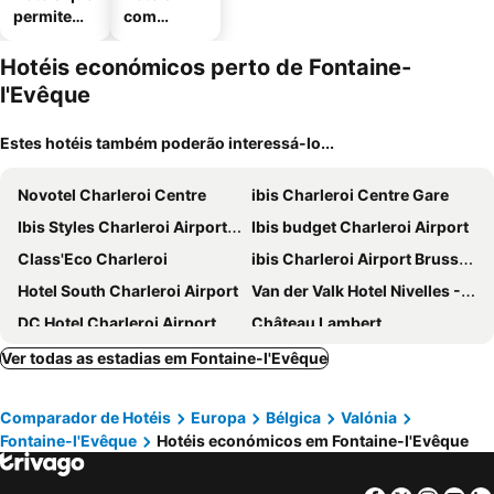
permitem
com
animais
estaciona
mento
Hotéis económicos perto de Fontaine-
l'Evêque
Estes hotéis também poderão interessá-lo...
Novotel Charleroi Centre
ibis Charleroi Centre Gare
Ibis Styles Charleroi Airport Aero 44
Ibis budget Charleroi Airport
Class'Eco Charleroi
ibis Charleroi Airport Brussels South
Hotel South Charleroi Airport
Van der Valk Hotel Nivelles - Sud
DC Hotel Charleroi Airport
Château Lambert
Hôtel La Louve
Hotel Tristar
Ver todas as estadias em Fontaine-l'Evêque
ibis Styles La Louvière
Orange Hotel La Louvière
Comparador de Hotéis
Europa
Bélgica
Valónia
Hotel Charleroi Airport - Van Der Valk
Park Hotel Airport
Fontaine-l'Evêque
Hotéis económicos em Fontaine-l'Evêque
Le Relais De La Haute Sambre
Hotel Charleroi Business
Hôtel de la Basse Sambre
Guesthouse Les Tilleuls