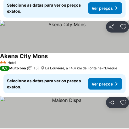
Selecione as datas para ver os preços
Ver preços
exatos.
Partilhar
Ad
Akena City Mons
Ver preços
Hotel
2 Estrelas
8,2
Muito boa
15
La Louvière, a 14.4 km de Fontaine-l'Evêque
Selecione as datas para ver os preços
Ver preços
exatos.
Partilhar
Ad