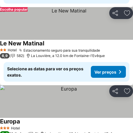
Escolha popular
Partilhar
Ad
Le New Matinal
Ver preços
Hotel
Estacionamento seguro para sua tranquilidade
Ver preços
2 Estrelas
6,9
582
La Louvière, a 12.0 km de Fontaine-l'Evêque
Selecione as datas para ver os preços
Ver preços
exatos.
Partilhar
Ad
Europa
Ver preços
Hotel
3 Estrelas