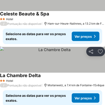
Celeste Beaute & Spa
Ver preços
Hotel
2 Estrelas
/
Ham-sur-Heure-Nalinnes, a 13.2 km de Fon
Pontuação não disponível
Selecione as datas para ver os preços
Ver preços
exatos.
Partilhar
Ad
La Chambre Delta
Ver preços
Hotel
2 Estrelas
/
Morlanwelz, a 7.4 km de Fontaine-l'Evêque
Pontuação não disponível
Selecione as datas para ver os preços
Ver preços
exatos.