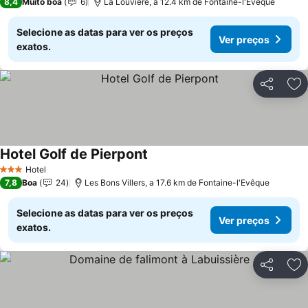
8,4
Muito boa
6
La Louvière, a 12.4 km de Fontaine-l'Evêque
Selecione as datas para ver os preços
Ver preços
exatos.
Partilhar
Ad
Hotel Golf de Pierpont
Ver preços
Hotel
3 Estrelas
7,8
Boa
24
Les Bons Villers, a 17.6 km de Fontaine-l'Evêque
Selecione as datas para ver os preços
Ver preços
exatos.
Partilhar
Ad