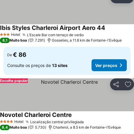
Partilhar
Ad
Ibis Styles Charleroi Airport Aero 44
Ver preços
Hotel
L'Escale Bar com terraço de verão
Ver preços
3 Estrelas
8,1
Muito boa
7.291
Gosselies, a 11.8 km de Fontaine-l'Evêque
€ 86
De
Consulte os preços de
13 sites
Ver preços
Escolha popular
Partilhar
Ad
Novotel Charleroi Centre
Ver preços
Hotel
Localização central privilegiada
Ver preços
4 Estrelas
8,4
Muito boa
5.730
Charleroi, a 8.5 km de Fontaine-l'Evêque