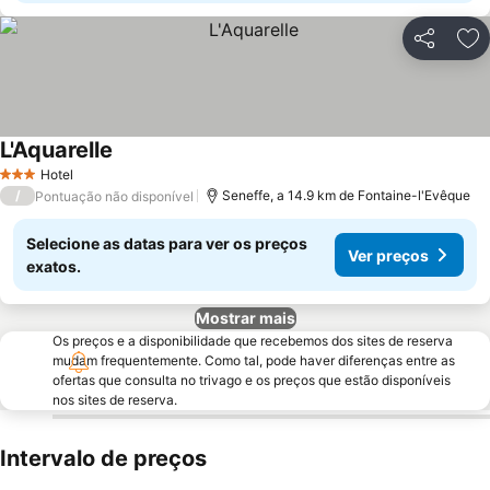
Partilhar
Ad
L'Aquarelle
Ver preços
Hotel
3 Estrelas
/
Seneffe, a 14.9 km de Fontaine-l'Evêque
Pontuação não disponível
Selecione as datas para ver os preços
Ver preços
exatos.
Mostrar mais
Os preços e a disponibilidade que recebemos dos sites de reserva
mudam frequentemente. Como tal, pode haver diferenças entre as
ofertas que consulta no trivago e os preços que estão disponíveis
nos sites de reserva.
Intervalo de preços