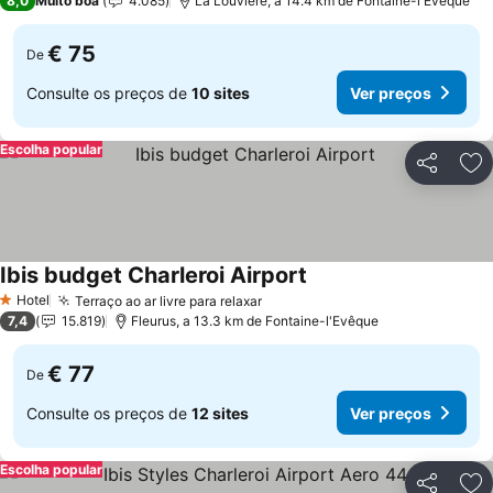
8,0
Muito boa
4.085
La Louvière, a 14.4 km de Fontaine-l'Evêque
€ 75
De
Consulte os preços de
10 sites
Ver preços
Escolha popular
Partilhar
Ad
Ibis budget Charleroi Airport
Ver preços
Hotel
Terraço ao ar livre para relaxar
Ver preços
1 Estrelas
7,4
15.819
Fleurus, a 13.3 km de Fontaine-l'Evêque
€ 77
De
Consulte os preços de
12 sites
Ver preços
Escolha popular