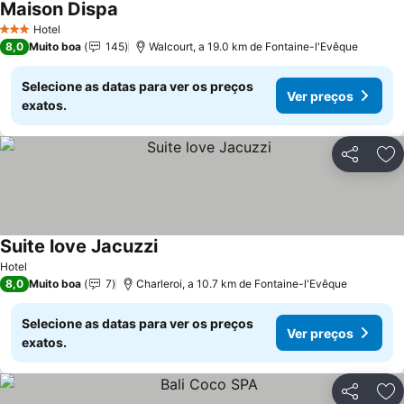
Maison Dispa
Ver preços
Hotel
3 Estrelas
8,0
Muito boa
145
Walcourt, a 19.0 km de Fontaine-l'Evêque
Selecione as datas para ver os preços
Ver preços
exatos.
Partilhar
Ad
Suite love Jacuzzi
Ver preços
Hotel
8,0
Muito boa
7
Charleroi, a 10.7 km de Fontaine-l'Evêque
Selecione as datas para ver os preços
Ver preços
exatos.
Partilhar
Ad