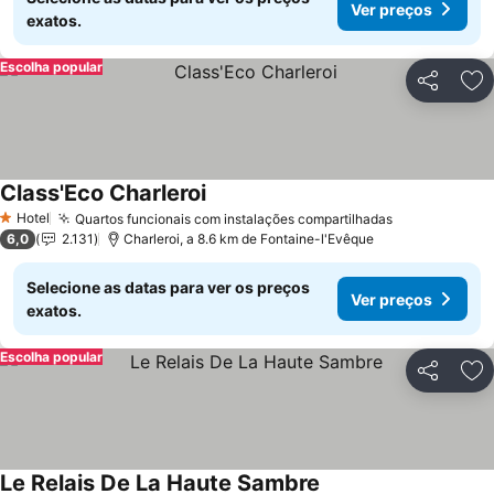
Ver preços
exatos.
Escolha popular
Partilhar
Ad
Class'Eco Charleroi
Ver preços
Hotel
Quartos funcionais com instalações compartilhadas
Ver preços
1 Estrelas
6,0
2.131
Charleroi, a 8.6 km de Fontaine-l'Evêque
Selecione as datas para ver os preços
Ver preços
exatos.
Escolha popular
Partilhar
Ad
Le Relais De La Haute Sambre