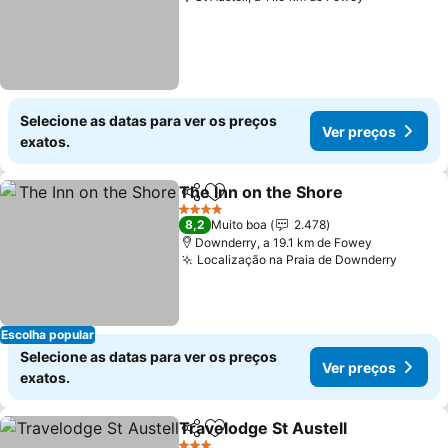
Selecione as datas para ver os preços
Ver preços
exatos.
The Inn on the Shore
Partilhar
Adicionar aos favoritos
Ver p
4 Estrelas
8,2
Muito boa
2.478
Downderry, a 19.1 km de Fowey
Localização na Praia de Downderry
Ver pr
Escolha popular
Selecione as datas para ver os preços
Ver preços
exatos.
Travelodge St Austell
Partilhar
Adicionar aos favoritos
Ver 