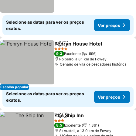
Selecione as datas para ver os preços
Ver preços
exatos.
Penryn House Hotel
Partilhar
Adicionar aos favoritos
Ver p
4 Estrelas
9,3
Excelente
996
Polperro, a 8.1 km de Fowey
Cenário de vila de pescadores histórica
Ver
Escolha popular
Selecione as datas para ver os preços
Ver preços
exatos.
The Ship Inn
Partilhar
Adicionar aos favoritos
Ver preços
3 Estrelas
8,5
Excelente
1.361
St Austell, a 13.0 km de Fowey
Música ao vivo e noites de quiz