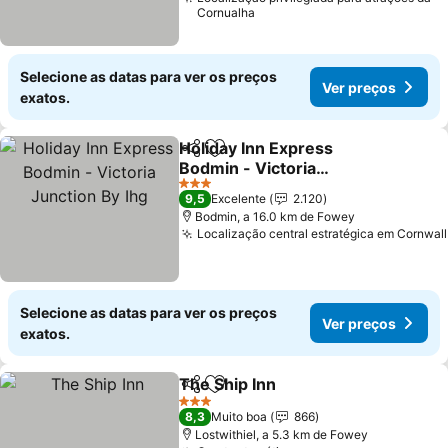
Cornualha
Selecione as datas para ver os preços
Ver preços
exatos.
Holiday Inn Express
Partilhar
Adicionar aos favoritos
Bodmin - Victoria
Junction By Ihg
Ver preços
3 Estrelas
9,5
Excelente
2.120
Bodmin, a 16.0 km de Fowey
Localização central estratégica em Cornwall
Selecione as datas para ver os preços
Ver preços
exatos.
The Ship Inn
Partilhar
Adicionar aos favoritos
Ver preços
3 Estrelas
8,3
Muito boa
866
Lostwithiel, a 5.3 km de Fowey