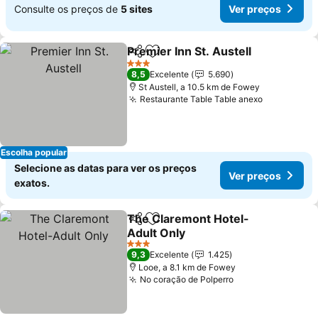
Consulte os preços de
5 sites
Ver preços
Premier Inn St. Austell
Partilhar
Adicionar aos favoritos
Ver
3 Estrelas
8,5
Excelente
5.690
St Austell, a 10.5 km de Fowey
Restaurante Table Table anexo
Ver preço
Escolha popular
Selecione as datas para ver os preços
Ver preços
exatos.
The Claremont Hotel-
Partilhar
Adicionar aos favoritos
Adult Only
Ver preços
3 Estrelas
9,3
Excelente
1.425
Looe, a 8.1 km de Fowey
No coração de Polperro
Ver preços