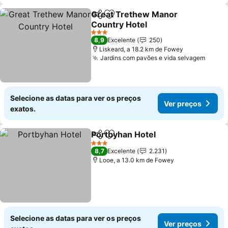
Great Trethew Manor
Partilhar
Adicionar aos favoritos
Country Hotel
Ver preços
3 Estrelas
8,9
Excelente
250
Liskeard, a 18.2 km de Fowey
Jardins com pavões e vida selvagem
Ver p
Selecione as datas para ver os preços
Ver preços
exatos.
Portbyhan Hotel
Partilhar
Adicionar aos favoritos
Ver preço
3 Estrelas
8,7
Excelente
2.231
Looe, a 13.0 km de Fowey
Selecione as datas para ver os preços
Ver preços