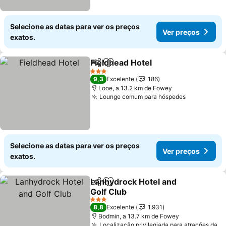
Selecione as datas para ver os preços
Ver preços
exatos.
Fieldhead Hotel
Partilhar
Adicionar aos favoritos
Ver preços
3 Estrelas
9,3
Excelente
186
Looe, a 13.2 km de Fowey
Lounge comum para hóspedes
Ver preço
Selecione as datas para ver os preços
Ver preços
exatos.
Lanhydrock Hotel and
Partilhar
Adicionar aos favoritos
Golf Club
Ver preços
3 Estrelas
8,8
Excelente
1.931
Bodmin, a 13.7 km de Fowey
Localização privilegiada para atrações da