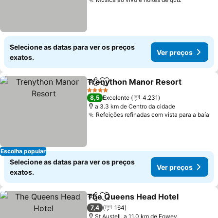
Ver preço
Selecione as datas para ver os preços
Ver preços
exatos.
Trenython Manor Resort
Partilhar
Adicionar aos favoritos
V
4 Estrelas
8,5
Excelente
4.231
a 3.3 km de Centro da cidade
Refeições refinadas com vista para a baía
Ve
Escolha popular
Selecione as datas para ver os preços
Ver preços
exatos.
The Queens Head Hotel
Partilhar
Adicionar aos favoritos
Ve
7,4
164
St Austell, a 11.0 km de Fowey