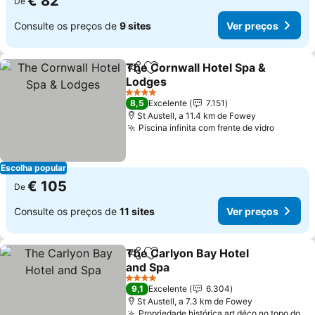
€ 82
De
Consulte os preços de
9 sites
Ver preços
The Cornwall Hotel Spa &
Partilhar
Adicionar aos favoritos
Lodges
Ver preços
4 Estrelas
8,5
Excelente
7.151
St Austell, a 11.4 km de Fowey
Piscina infinita com frente de vidro
Ver pre
Escolha popular
€ 105
De
Consulte os preços de
11 sites
Ver preços
The Carlyon Bay Hotel
Partilhar
Adicionar aos favoritos
and Spa
Ver preços
4 Estrelas
9,1
Excelente
6.304
St Austell, a 7.3 km de Fowey
Propriedade histórica art déco no topo do