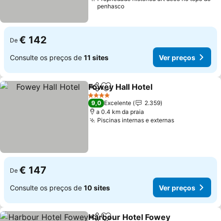
penhasco
€ 142
De
Consulte os preços de
11 sites
Ver preços
Fowey Hall Hotel
Partilhar
Adicionar aos favoritos
Ver preço
4 Estrelas
9,0
Excelente
2.359
a 0.4 km da praia
Piscinas internas e externas
Ver preços
€ 147
De
Consulte os preços de
10 sites
Ver preços
Harbour Hotel Fowey