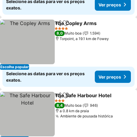
Selecione as datas para ver os preços
Ver preços
exatos.
The Copley Arms
Partilhar
Adicionar aos favoritos
Ver preç
4 Estrelas
8,0
Muito boa
1.594
Torpoint, a 19.1 km de Fowey
Escolha popular
Selecione as datas para ver os preços
Ver preços
exatos.
The Safe Harbour Hotel
Partilhar
Adicionar aos favoritos
Ve
3 Estrelas
8,4
Muito boa
946
a 0.8 km da praia
Ambiente de pousada histórica
Ver preço