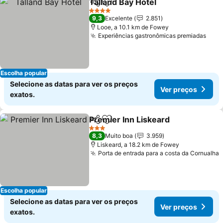
Talland Bay Hotel
Partilhar
Adicionar aos favoritos
Ver preç
4 Estrelas
9,3
Excelente
2.851
Looe, a 10.1 km de Fowey
Experiências gastronômicas premiadas
Ver 
Escolha popular
Selecione as datas para ver os preços
Ver preços
exatos.
Premier Inn Liskeard
Partilhar
Adicionar aos favoritos
Ver p
3 Estrelas
8,3
Muito boa
3.959
Liskeard, a 18.2 km de Fowey
Porta de entrada para a costa da Cornualha
V
Escolha popular
Selecione as datas para ver os preços
Ver preços
exatos.