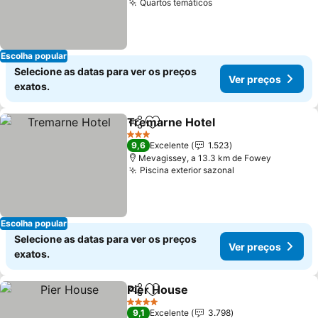
Quartos temáticos
Ver preços
Escolha popular
Selecione as datas para ver os preços
Ver preços
exatos.
Tremarne Hotel
Partilhar
Adicionar aos favoritos
Ver preço
3 Estrelas
9,6
Excelente
1.523
Mevagissey, a 13.3 km de Fowey
Piscina exterior sazonal
Ver preços
Escolha popular
Selecione as datas para ver os preços
Ver preços
exatos.
Pier House
Partilhar
Adicionar aos favoritos
Ver preços
4 Estrelas
9,1
Excelente
3.798