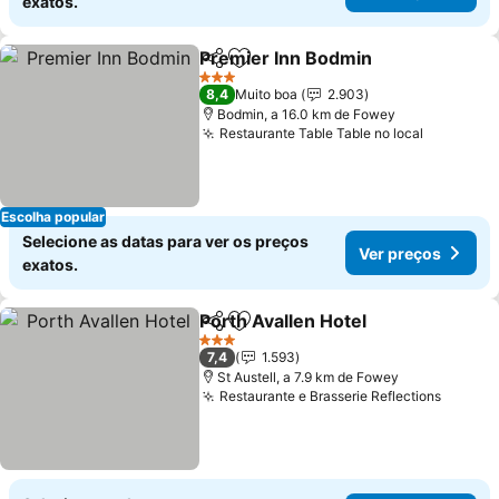
exatos.
Premier Inn Bodmin
Partilhar
Adicionar aos favoritos
Ver pr
3 Estrelas
8,4
Muito boa
2.903
Bodmin, a 16.0 km de Fowey
Restaurante Table Table no local
Ver preç
Escolha popular
Selecione as datas para ver os preços
Ver preços
exatos.
Porth Avallen Hotel
Partilhar
Adicionar aos favoritos
Ver pr
3 Estrelas
7,4
1.593
St Austell, a 7.9 km de Fowey
Restaurante e Brasserie Reflections
Ver pr