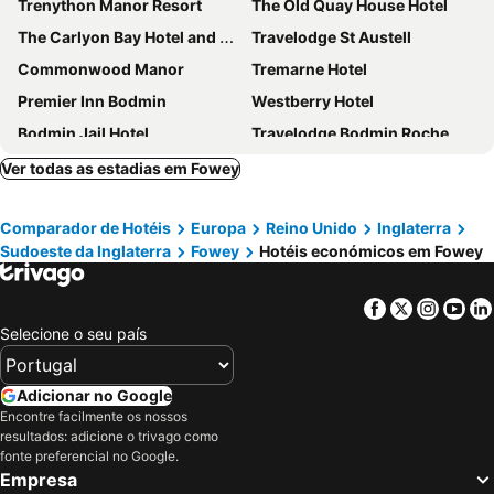
Trenython Manor Resort
The Old Quay House Hotel
The Carlyon Bay Hotel and Spa
Travelodge St Austell
Commonwood Manor
Tremarne Hotel
Premier Inn Bodmin
Westberry Hotel
Bodmin Jail Hotel
Travelodge Bodmin Roche
Premier Inn Liskeard
Ver todas as estadias em Fowey
Comparador de Hotéis
Europa
Reino Unido
Inglaterra
Sudoeste da Inglaterra
Fowey
Hotéis económicos em Fowey
Facebook
Twitter
Insta
Yo
Selecione o seu país
Adicionar no Google
Encontre facilmente os nossos
resultados: adicione o trivago como
fonte preferencial no Google.
Empresa