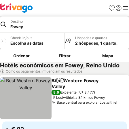
Favoritos
Iniciar
Me
Destino
Fowey
Check-in/out
Hóspedes e quartos
Escolha as datas
2 hóspedes, 1 quarto.
Ordenar
Filtrar
Mapa
Hotéis económicos em Fowey, Reino Unido
Como os pagamentos influenciam os resultados
Best Western Fowey
Partilhar
Adicionar aos favoritos
Valley
Ver preços
8,6
Excelente
3.477
Lostwithiel, a 8.1 km de Fowey
Base central para explorar Lostwithiel
Ver p