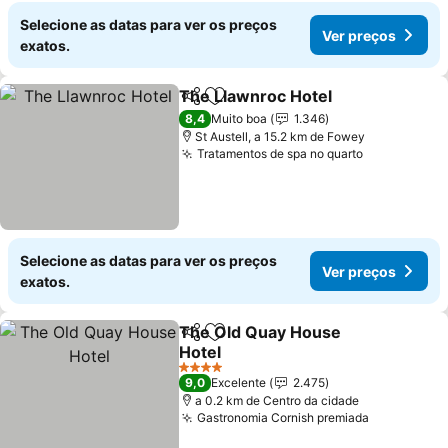
Selecione as datas para ver os preços
Ver preços
exatos.
The Llawnroc Hotel
Partilhar
Adicionar aos favoritos
Ver pr
8,4
Muito boa
1.346
St Austell, a 15.2 km de Fowey
Tratamentos de spa no quarto
Ver preços
Selecione as datas para ver os preços
Ver preços
exatos.
The Old Quay House
Partilhar
Adicionar aos favoritos
Hotel
Ver preços
4 Estrelas
9,0
Excelente
2.475
a 0.2 km de Centro da cidade
Gastronomia Cornish premiada
Ver preço