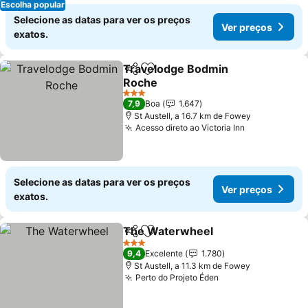
Escolha popular
Selecione as datas para ver os preços
Ver preços
exatos.
Travelodge Bodmin
Partilhar
Adicionar aos favoritos
Roche
Ver preços
3 Estrelas
7,9
Boa
1.647
St Austell, a 16.7 km de Fowey
Acesso direto ao Victoria Inn
Ver preços
Selecione as datas para ver os preços
Ver preços
exatos.
The Waterwheel
Partilhar
Adicionar aos favoritos
Ver preço
3 Estrelas
9,4
Excelente
1.780
St Austell, a 11.3 km de Fowey
Perto do Projeto Éden
Ver preços