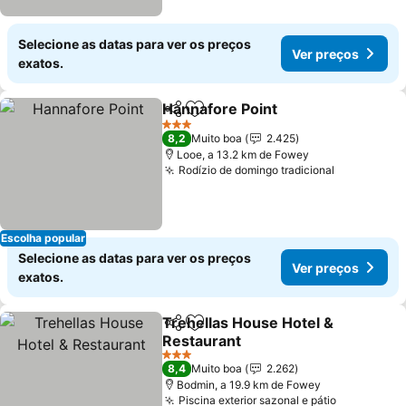
Selecione as datas para ver os preços
Ver preços
exatos.
Hannafore Point
Partilhar
Adicionar aos favoritos
Ver preço
3 Estrelas
8,2
Muito boa
2.425
Looe, a 13.2 km de Fowey
Rodízio de domingo tradicional
Ver preço
Escolha popular
Selecione as datas para ver os preços
Ver preços
exatos.
Trehellas House Hotel &
Partilhar
Adicionar aos favoritos
Restaurant
Ver preços
3 Estrelas
8,4
Muito boa
2.262
Bodmin, a 19.9 km de Fowey
Piscina exterior sazonal e pátio
Ver preço