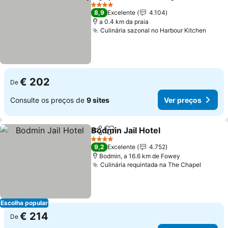
Partilhar
Adicionar aos favoritos
Ver 
4 Estrelas
8,9
Excelente
4.104
a 0.4 km da praia
Culinária sazonal no Harbour Kitchen
Ver p
€ 202
De
Consulte os preços de
9 sites
Ver preços
Bodmin Jail Hotel
Partilhar
Adicionar aos favoritos
Ver preç
4 Estrelas
9,2
Excelente
4.752
Bodmin, a 16.6 km de Fowey
Culinária requintada na The Chapel
Ver pr
Escolha popular
€ 214
De