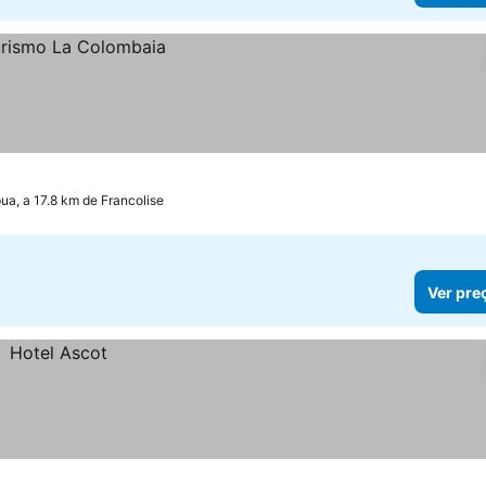
ua, a 17.8 km de Francolise
Ver pre