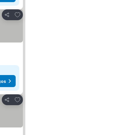
Adicionar aos favoritos
Partilhar
ços
Adicionar aos favoritos
Partilhar