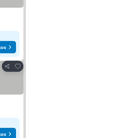
ços
Adicionar aos favoritos
Partilhar
ços