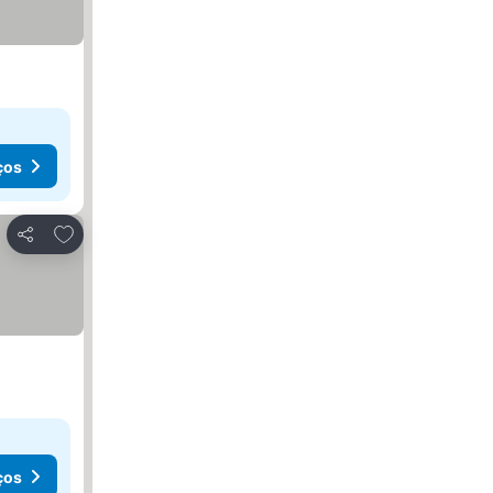
ços
Adicionar aos favoritos
Partilhar
ços