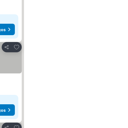
ços
Adicionar aos favoritos
Partilhar
ços
Adicionar aos favoritos