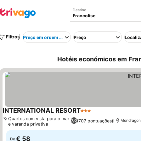
Destino
Filtros
Preço em ordem crescente
Preço
Localiz
Hotéis económicos em Franc
INTERNATIONAL RESORT
3 Estrelas
Quartos com vista para o mar
(707 pontuações)
7,0
Mondragone,
e varanda privativa
€ 58
De