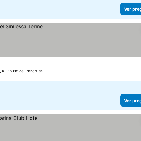
Ver pre
a 17.5 km de Francolise
Ver pre