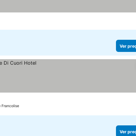
Ver pre
e Francolise
Ver pre