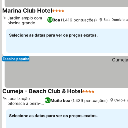
Marina Club Hotel
4 Estrelas
Jardim amplo com
Boa
(1.416 pontuações)
7,5
Baia Domizio, a
piscina grande
Selecione as datas para ver os preços exatos.
Escolha popular
Cumeja - Beach Club & Hotel
4 Estrelas
Localização
Muito boa
(1.439 pontuações)
8,3
Cellole,
pitoresca à beira-
mar
Selecione as datas para ver os preços exatos.