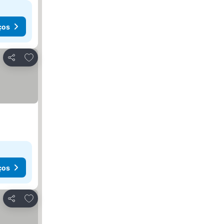
ços
Adicionar aos favoritos
Partilhar
ços
Adicionar aos favoritos
Partilhar