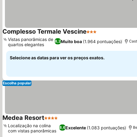
Complesso Termale Vescine
3 Estrelas
Vistas panorâmicas de
Muito boa
(1.964 pontuações)
8,2
Cast
quartos elegantes
Selecione as datas para ver os preços exatos.
Escolha popular
Medea Resort
4 Estrelas
Localização na colina
Excelente
(1.083 pontuações)
8,6
Be
com vistas panorâmicas