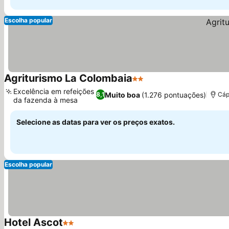
Escolha popular
Agriturismo La Colombaia
2 Estrelas
Excelência em refeições
Muito boa
(1.276 pontuações)
8,1
Cáp
da fazenda à mesa
Selecione as datas para ver os preços exatos.
Escolha popular
Hotel Ascot
2 Estrelas