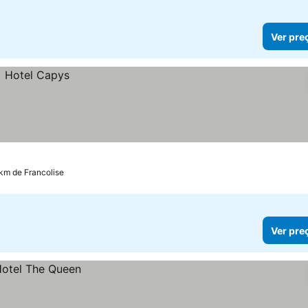
Ver pre
km de Francolise
Ver pre