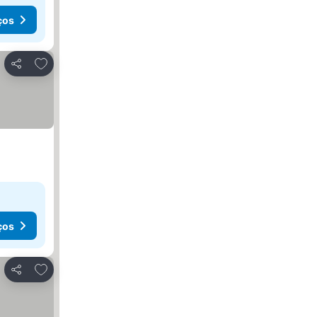
ços
Adicionar aos favoritos
Partilhar
ços
Adicionar aos favoritos
Partilhar