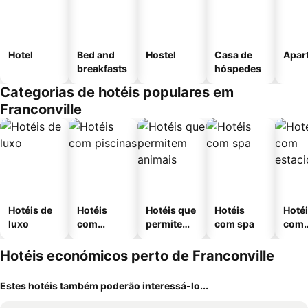
Hotel
Bed and
Hostel
Casa de
Apar
breakfasts
hóspedes
Categorias de hotéis populares em
Franconville
Hotéis de
Hotéis
Hotéis que
Hotéis
Hoté
luxo
com
permitem
com spa
com
piscinas
animais
esta
ment
Hotéis económicos perto de Franconville
Estes hotéis também poderão interessá-lo...