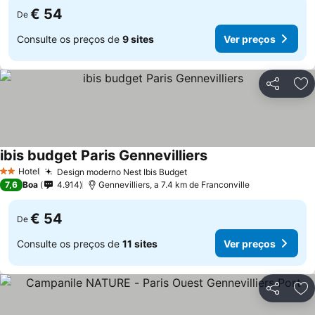
€ 54
De
Consulte os preços de
9 sites
Ver preços
Partilhar
Ad
ibis budget Paris Gennevilliers
Ver preços
Hotel
Design moderno Nest Ibis Budget
Ver preços
2 Estrelas
7,6
Boa
4.914
Gennevilliers, a 7.4 km de Franconville
€ 54
De
Consulte os preços de
11 sites
Ver preços
Partilhar
Ad