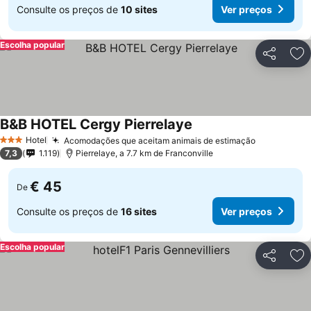
Consulte os preços de
10 sites
Ver preços
Escolha popular
Partilhar
Ad
B&B HOTEL Cergy Pierrelaye
Ver preços
Hotel
Acomodações que aceitam animais de estimação
Ver preço
3 Estrelas
7,3
1.119
Pierrelaye, a 7.7 km de Franconville
€ 45
De
Consulte os preços de
16 sites
Ver preços
Escolha popular
Partilhar
Ad