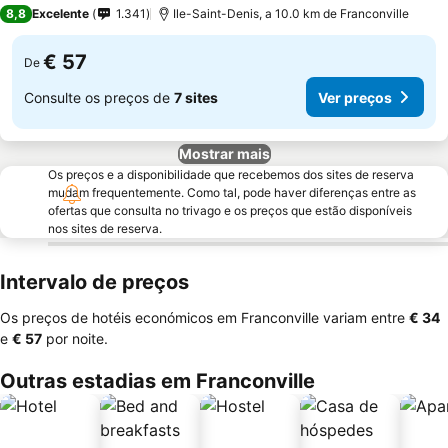
3 Estrelas
8,8
Excelente
1.341
Ile-Saint-Denis, a 10.0 km de Franconville
€ 57
De
Consulte os preços de
7 sites
Ver preços
Mostrar mais
Os preços e a disponibilidade que recebemos dos sites de reserva
mudam frequentemente. Como tal, pode haver diferenças entre as
ofertas que consulta no trivago e os preços que estão disponíveis
nos sites de reserva.
Intervalo de preços
Os preços de hotéis económicos em Franconville variam entre
‎€ 34
e
‎€ 57
por noite.
Outras estadias em Franconville