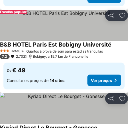
Escolha popular
Partilhar
Ad
B&B HOTEL Paris Est Bobigny Université
Ver pre
Hotel
Quartos à prova de som para estadias tranquilas
Ver preços
3 Estrelas
7,2
2.702
Bobigny, a 15.7 km de Franconville
€ 49
De
Consulte os preços de
14 sites
Ver preços
Partilhar
Ad
Kyriad Direct Le Bourget - Gonesse