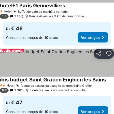
hotelF1 Paris Gennevilliers
Ver preços
Hotel
Buffet de café da manhã à vontade
Ver preços
1 Estrelas
5,8
3.138
Gennevilliers, a 9.3 km de Franconville
€ 46
De
Consulte os preços de
10 sites
Ver preços
Escolha popular
Partilhar
Ad
ibis budget Saint Gratien Enghien les Bains
Ver 
Hotel
A poucos passos da estação de trem Saint-Gratien
Ver preços
2 Estrelas
6,7
3.362
Saint-Gratien, a 4.4 km de Franconville
€ 47
De
Consulte os preços de
10 sites
Ver preços