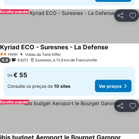
Escolha popular
Partilhar
Ad
Kyriad ECO - Suresnes - La Defense
Ver preços
Hotel
Vistas da Torre Eiffel
Ver preços
2 Estrelas
6,8
6.621
Suresnes, a 12.9 km de Franconville
€ 55
De
Consulte os preços de
10 sites
Ver preços
Escolha popular
Partilhar
Ad
ibis budget Aeroport le Bourget Garonor