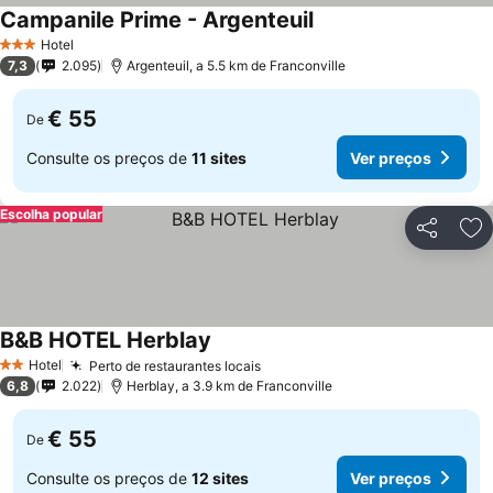
Campanile Prime - Argenteuil
Ver preços
Hotel
3 Estrelas
7,3
2.095
Argenteuil, a 5.5 km de Franconville
€ 55
De
Consulte os preços de
11 sites
Ver preços
Escolha popular
Partilhar
Ad
B&B HOTEL Herblay
Ver preços
Hotel
Perto de restaurantes locais
Ver preços
2 Estrelas
6,8
2.022
Herblay, a 3.9 km de Franconville
€ 55
De
Consulte os preços de
12 sites
Ver preços