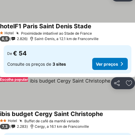
hotelF1 Paris Saint Denis Stade
Ver preços
Hotel
Proximidade imbatível ao Stade de France
Ver preços
1 Estrelas
6,5
2.826
Saint-Denis, a 12.1 km de Franconville
€ 54
De
Consulte os preços de
3 sites
Ver preços
Escolha popular
Partilhar
Ad
ibis budget Cergy Saint Christophe
Ver preços
Hotel
Buffet de café da manhã variado
Ver preços
2 Estrelas
7,3
2.283
Cergy, a 16.1 km de Franconville