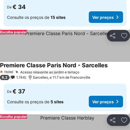
€ 34
De
Consulte os preços de
15 sites
Ver preços
Escolha popular
Partilhar
Ad
Premiere Classe Paris Nord - Sarcelles
Ver preço
Hotel
Acesso relaxante ao jardim e terraço
Ver preços
1 Estrelas
6,2
1.744
Sarcelles, a 11.7 km de Franconville
€ 37
De
Consulte os preços de
5 sites
Ver preços
Escolha popular
Partilhar
Ad