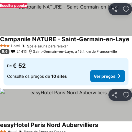
Escolha popular
Partilhar
Ad
Campanile NATURE - Saint-Germain-en-Laye
V
Hotel
Spa e sauna para relaxar
Ver preços
3 Estrelas
6,6
2.141
Saint-Germain-en-Laye, a 15.4 km de Franconville
€ 52
De
Consulte os preços de
10 sites
Ver preços
Partilhar
Ad
easyHotel Paris Nord Aubervilliers
Ver preços
Hotel
Perto do Stade de France