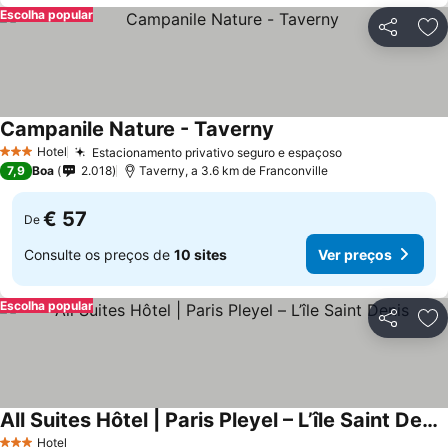
Escolha popular
Partilhar
Ad
Campanile Nature - Taverny
Ver preços
Hotel
Estacionamento privativo seguro e espaçoso
Ver preços
3 Estrelas
7,9
Boa
2.018
Taverny, a 3.6 km de Franconville
€ 57
De
Consulte os preços de
10 sites
Ver preços
Escolha popular
Partilhar
Ad
All Suites Hôtel | Paris Pleyel – L’île Saint Denis
Ver preços
Hotel