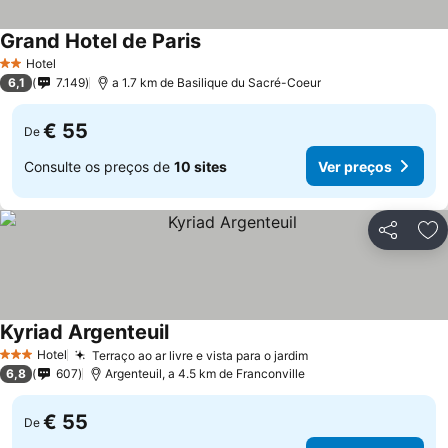
Grand Hotel de Paris
Ver preços
Hotel
2 Estrelas
6,1
7.149
a 1.7 km de Basilique du Sacré-Coeur
€ 55
De
Consulte os preços de
10 sites
Ver preços
Partilhar
Ad
Kyriad Argenteuil
Ver preços
Hotel
Terraço ao ar livre e vista para o jardim
Ver preços
3 Estrelas
6,8
607
Argenteuil, a 4.5 km de Franconville
€ 55
De