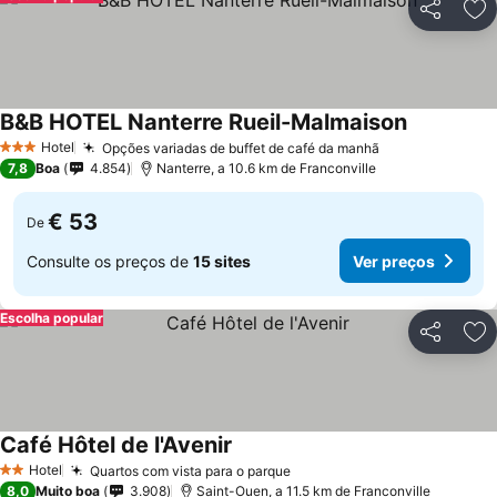
Partilhar
Ad
B&B HOTEL Nanterre Rueil-Malmaison
Ver preços
Hotel
Opções variadas de buffet de café da manhã
Ver preços
3 Estrelas
7,8
Boa
4.854
Nanterre, a 10.6 km de Franconville
€ 53
De
Consulte os preços de
15 sites
Ver preços
Escolha popular
Partilhar
Ad
Café Hôtel de l'Avenir
Ver preços
Hotel
Quartos com vista para o parque
Ver preços
2 Estrelas
8,0
Muito boa
3.908
Saint-Ouen, a 11.5 km de Franconville