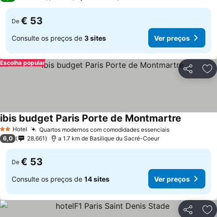
€ 53
De
Consulte os preços de
3 sites
Ver preços
Escolha popular
Partilhar
Ad
ibis budget Paris Porte de Montmartre
Ver preço
Hotel
Quartos modernos com comodidades essenciais
Ver preços
2 Estrelas
6,0
28.661
a 1.7 km de Basilique du Sacré-Coeur
€ 53
De
Consulte os preços de
14 sites
Ver preços
Partilhar
Ad