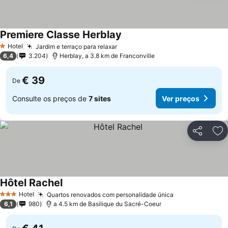
Premiere Classe Herblay
Ver preços
Hotel
Jardim e terraço para relaxar
Ver preços
1 Estrelas
6,4
3.204
Herblay, a 3.8 km de Franconville
€ 39
De
Consulte os preços de
7 sites
Ver preços
Partilhar
Ad
Hôtel Rachel
Ver preços
Hotel
Quartos renovados com personalidade única
Ver preços
3 Estrelas
6,1
980
a 4.5 km de Basilique du Sacré-Coeur