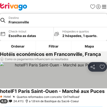
Favoritos
Iniciar
Me
Destino
Franconville
Check-in/out
Hóspedes e quartos
Escolha as datas
2 hóspedes, 1 quarto.
Ordenar
Filtrar
Mapa
Hotéis económicos em Franconville, França
Como os pagamentos influenciam os resultados
Partilhar
Ad
hotelF1 Paris Saint-Ouen - Marché aux Puces
V
Hotel
Quartos reformados com conceito 'OnTheRoad'
Ver preços
1 Estrelas
6,0
24.411
a 1.8 km de Basilique du Sacré-Coeur