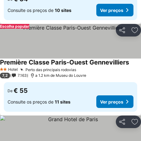
Consulte os preços de
10 sites
Ver preços
Escolha popular
Partilhar
Ad
Première Classe Paris-Ouest Gennevilliers
Ver 
Hotel
Perto das principais rodovias
Ver preços
2 Estrelas
7,2
7.163
a 1.2 km de Museu do Louvre
€ 55
De
Consulte os preços de
11 sites
Ver preços
Partilhar
Ad