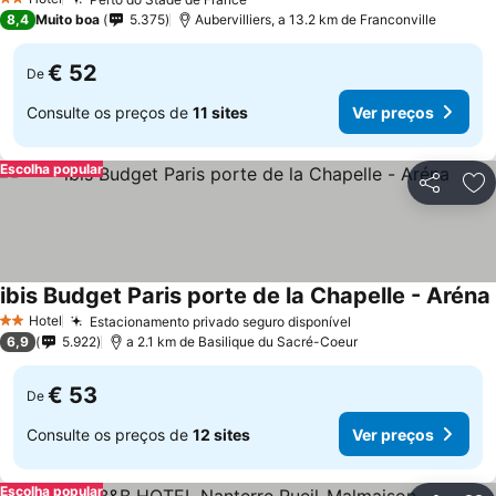
Ver preços
2 Estrelas
8,4
Muito boa
5.375
Aubervilliers, a 13.2 km de Franconville
€ 52
De
Consulte os preços de
11 sites
Ver preços
Escolha popular
Partilhar
Ad
ibis Budget Paris porte de la Chapelle - Aréna
Hotel
Estacionamento privado seguro disponível
Ver preços
2 Estrelas
6,9
5.922
a 2.1 km de Basilique du Sacré-Coeur
€ 53
De
Consulte os preços de
12 sites
Ver preços
Escolha popular