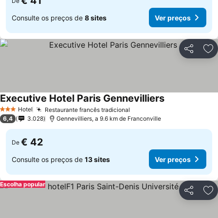
€ 41
De
Consulte os preços de
8 sites
Ver preços
Partilhar
Ad
Executive Hotel Paris Gennevilliers
Ver preços
Hotel
Restaurante francês tradicional
Ver preços
3 Estrelas
6,4
3.028
Gennevilliers, a 9.6 km de Franconville
€ 42
De
Consulte os preços de
13 sites
Ver preços
Escolha popular
Partilhar
Ad