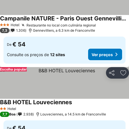
Campanile NATURE - Paris Ouest Gennevilliers Port
Ver preços
Hotel
Restaurante no local com culinária regional
Ver preços
3 Estrelas
7,3
1.306
Gennevilliers, a 6.3 km de Franconville
€ 54
De
Consulte os preços de
12 sites
Ver preços
Escolha popular
Partilhar
Ad
B&B HOTEL Louveciennes
Ver preços
Hotel
2 Estrelas
7,7
Boa
2.938
Louveciennes, a 14.5 km de Franconville
€ 54
De