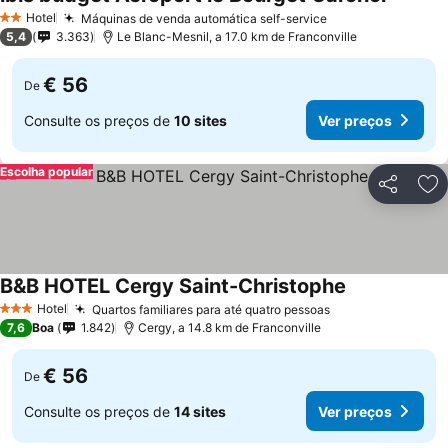
Ver pre
Hotel
Máquinas de venda automática self-service
Ver preços
2 Estrelas
5,4
3.363
Le Blanc-Mesnil, a 17.0 km de Franconville
€ 56
De
Consulte os preços de
10 sites
Ver preços
Escolha popular
Partilhar
Ad
B&B HOTEL Cergy Saint-Christophe
Ver preços
Hotel
Quartos familiares para até quatro pessoas
Ver preços
3 Estrelas
7,6
Boa
1.842
Cergy, a 14.8 km de Franconville
€ 56
De
Consulte os preços de
14 sites
Ver preços