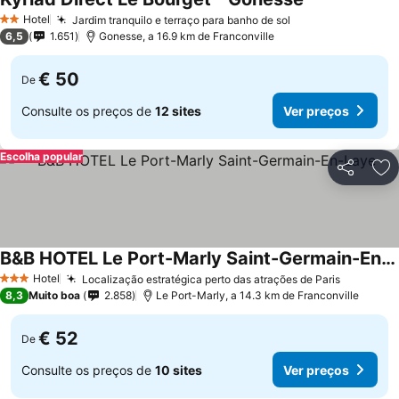
Ver preços
Hotel
Jardim tranquilo e terraço para banho de sol
Ver preços
2 Estrelas
6,5
1.651
Gonesse, a 16.9 km de Franconville
€ 50
De
Consulte os preços de
12 sites
Ver preços
Escolha popular
Partilhar
Ad
B&B HOTEL Le Port-Marly Saint-Germain-En-Laye
Ver preços
Hotel
Localização estratégica perto das atrações de Paris
Ver preç
3 Estrelas
8,3
Muito boa
2.858
Le Port-Marly, a 14.3 km de Franconville
€ 52
De
Consulte os preços de
10 sites
Ver preços