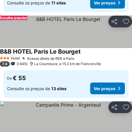
Consulte os preços de
11 sites
Ver preços
Escolha popular
Partilhar
Ad
B&B HOTEL Paris Le Bourget
Ver preços
Hotel
Acesso direto de RER a Paris
Ver preços
3 Estrelas
7,4
3.645
La Courneuve, a 15.2 km de Franconville
€ 55
De
Consulte os preços de
13 sites
Ver preços
Partilhar
Ad