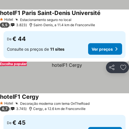
hotelF1 Paris Saint-Denis Université
Ver preços
Hotel
Estacionamento seguro no local
Ver preços
1 Estrelas
5,5
3.823
Saint-Denis, a 11.4 km de Franconville
€ 44
De
Consulte os preços de
11 sites
Ver preços
Escolha popular
Partilhar
Ad
hotelF1 Cergy
Ver preços
Hotel
Decoração moderna com tema OnTheRoad
Ver preços
1 Estrelas
6,7
3.745
Cergy, a 12.6 km de Franconville
€ 45
De