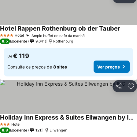
Partilhar
Ad
Hotel Rappen Rothenburg ob der Tauber
Ver pr
Hotel
Amplo buffet de café da manhã
Ver preços
4 Estrelas
8,5
Excelente
9.641
Rothenburg
€ 119
De
Consulte os preços de
8 sites
Ver preços
Partilhar
Ad
Holiday Inn Express & Suites Ellwangen by IHG
Ver preços
Hotel
3 Estrelas
8,8
Excelente
121
Ellwangen