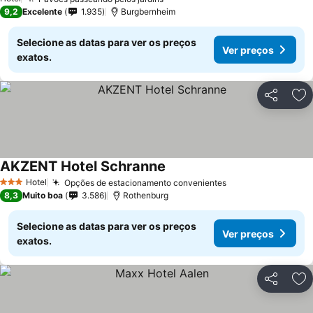
Ver preços
9,2
Excelente
1.935
Burgbernheim
Selecione as datas para ver os preços
Ver preços
exatos.
Partilhar
Ad
AKZENT Hotel Schranne
Ver preços
Hotel
Opções de estacionamento convenientes
Ver preços
3 Estrelas
8,3
Muito boa
3.586
Rothenburg
Selecione as datas para ver os preços
Ver preços
exatos.
Partilhar
Ad