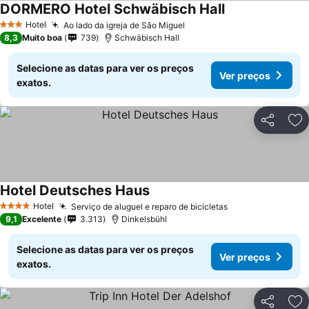
DORMERO Hotel Schwäbisch Hall
Ver preços
Hotel
Ao lado da igreja de São Miguel
Ver preços
3 Estrelas
8,3
Muito boa
739
Schwäbisch Hall
Selecione as datas para ver os preços
Ver preços
exatos.
Partilhar
Ad
Hotel Deutsches Haus
Ver preços
Hotel
Serviço de aluguel e reparo de bicicletas
Ver preços
4 Estrelas
9,1
Excelente
3.313
Dinkelsbühl
Selecione as datas para ver os preços
Ver preços
exatos.
Partilhar
Ad