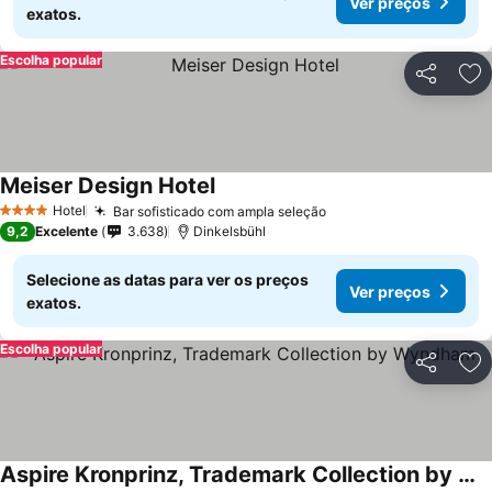
Ver preços
exatos.
Escolha popular
Partilhar
Ad
Meiser Design Hotel
Ver preços
Hotel
Bar sofisticado com ampla seleção
Ver preços
4 Estrelas
9,2
Excelente
3.638
Dinkelsbühl
Selecione as datas para ver os preços
Ver preços
exatos.
Escolha popular
Partilhar
Ad
Aspire Kronprinz, Trademark Collection by Wyndham