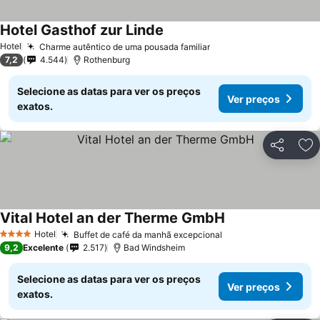
Hotel Gasthof zur Linde
Ver preços
Hotel
Charme autêntico de uma pousada familiar
Ver preços
7,2
4.544
Rothenburg
Selecione as datas para ver os preços
Ver preços
exatos.
Partilhar
Ad
Vital Hotel an der Therme GmbH
Ver preços
Hotel
Buffet de café da manhã excepcional
Ver preços
4 Estrelas
9,2
Excelente
2.517
Bad Windsheim
Selecione as datas para ver os preços
Ver preços
exatos.