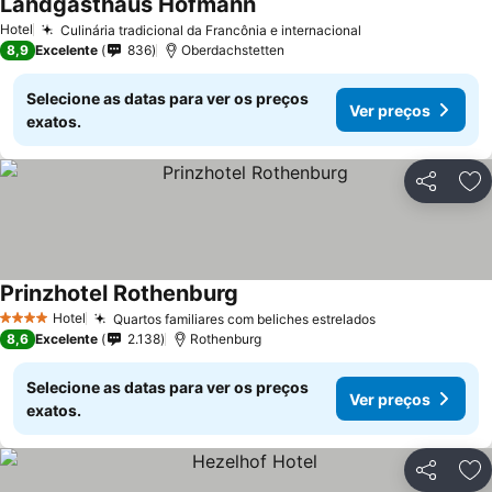
Landgasthaus Hofmann
Ver preços
Hotel
Culinária tradicional da Francônia e internacional
Ver preços
8,9
Excelente
836
Oberdachstetten
Selecione as datas para ver os preços
Ver preços
exatos.
Partilhar
Ad
Prinzhotel Rothenburg
Ver preços
Hotel
Quartos familiares com beliches estrelados
Ver preços
4 Estrelas
8,6
Excelente
2.138
Rothenburg
Selecione as datas para ver os preços
Ver preços
exatos.
Partilhar
Ad