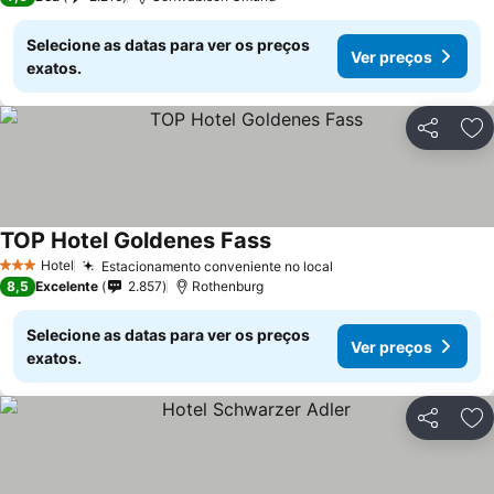
Selecione as datas para ver os preços
Ver preços
exatos.
Partilhar
Ad
TOP Hotel Goldenes Fass
Ver preços
Hotel
Estacionamento conveniente no local
Ver preços
3 Estrelas
8,5
Excelente
2.857
Rothenburg
Selecione as datas para ver os preços
Ver preços
exatos.
Partilhar
Ad