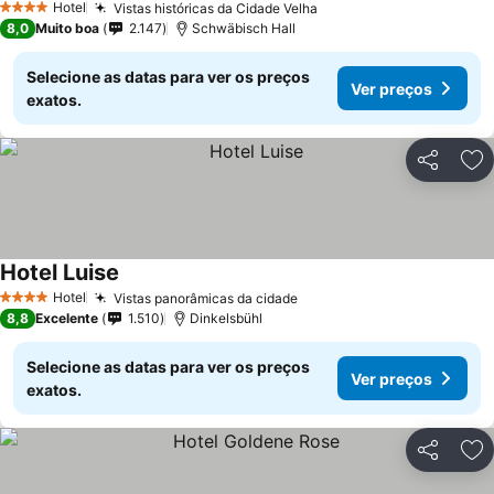
Ver preços
Hotel
Vistas históricas da Cidade Velha
Ver preços
4 Estrelas
8,0
Muito boa
2.147
Schwäbisch Hall
Selecione as datas para ver os preços
Ver preços
exatos.
Partilhar
Ad
Hotel Luise
Ver preços
Hotel
Vistas panorâmicas da cidade
Ver preços
4 Estrelas
8,8
Excelente
1.510
Dinkelsbühl
Selecione as datas para ver os preços
Ver preços
exatos.
Partilhar
Ad