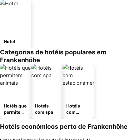
Hotel
Categorias de hotéis populares em
Frankenhöhe
Hotéis que
Hotéis
Hotéis
permitem
com spa
com
animais
estaciona
mento
Hotéis económicos perto de Frankenhöhe