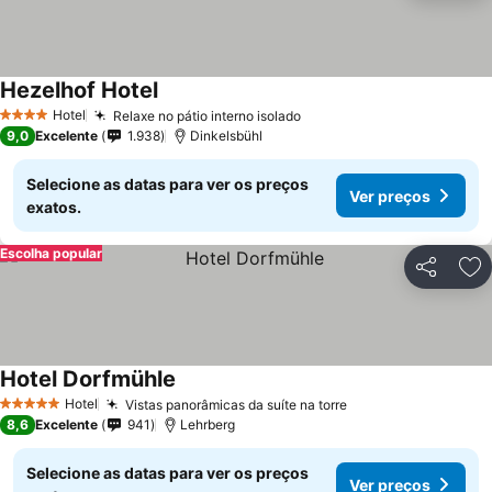
Hezelhof Hotel
Ver preços
Hotel
Relaxe no pátio interno isolado
Ver preços
4 Estrelas
9,0
Excelente
1.938
Dinkelsbühl
Selecione as datas para ver os preços
Ver preços
exatos.
Escolha popular
Partilhar
Ad
Hotel Dorfmühle
Ver preços
Hotel
Vistas panorâmicas da suíte na torre
Ver preços
5 Estrelas
8,6
Excelente
941
Lehrberg
Selecione as datas para ver os preços
Ver preços