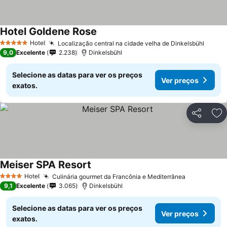
Hotel Goldene Rose
Ver preços
Hotel
Localização central na cidade velha de Dinkelsbühl
Ver p
5 Estrelas
9,0
Excelente
2.238
Dinkelsbühl
Selecione as datas para ver os preços
Ver preços
exatos.
Partilhar
Ad
Meiser SPA Resort
Ver preços
Hotel
Culinária gourmet da Francônia e Mediterrânea
Ver preços
4 Estrelas
9,1
Excelente
3.065
Dinkelsbühl
Selecione as datas para ver os preços
Ver preços
exatos.