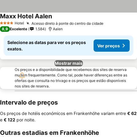
Maxx Hotel Aalen
Ver preços
Hotel
Acesso direto à ponte do centro da cidade
Ver preços
4 Estrelas
8,9
Excelente
1.584
Aalen
Selecione as datas para ver os preços
Ver preços
exatos.
Mostrar mais
Os preços e a disponibilidade que recebemos dos sites de reserva
mudam frequentemente. Como tal, pode haver diferenças entre as
ofertas que consulta no trivago e os preços que estão disponíveis
nos sites de reserva.
Intervalo de preços
Os preços de hotéis económicos em Frankenhöhe variam entre
‎€ 62
e
‎€ 122
por noite.
Outras estadias em Frankenhöhe