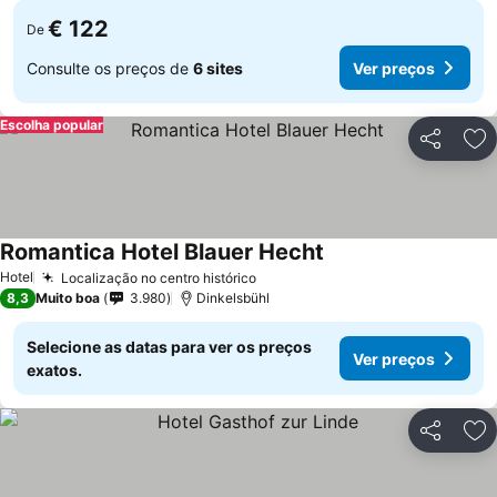
€ 122
De
Consulte os preços de
6 sites
Ver preços
Escolha popular
Partilhar
Ad
Romantica Hotel Blauer Hecht
Ver preços
Hotel
Localização no centro histórico
Ver preços
8,3
Muito boa
3.980
Dinkelsbühl
Selecione as datas para ver os preços
Ver preços
exatos.
Partilhar
Ad