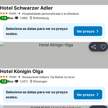
Hotel Schwarzer Adler
Ver preços
Hotel
Hospitalidade personalizada e acolhedora
Ver preços
3 Estrelas
7,9
Boa
1.566
Rothenburg
Selecione as datas para ver os preços
Ver preços
exatos.
Partilhar
Ad
Hotel Königin Olga
Ver preços
Hotel
Restaurante indiano Taj Mahal no local
Ver preços
3 Estrelas
7,9
Boa
1.247
Ellwangen
Selecione as datas para ver os preços
Ver preços
exatos.