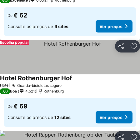
8,7
Excelente
6.639
Rothenburg
€ 62
De
Consulte os preços de
9 sites
Ver preços
Escolha popular
Partilhar
Ad
Hotel Rothenburger Hof
Ver preços
Hotel
Guarda-bicicletas seguro
Ver preços
7,6
Boa
4.521
Rothenburg
€ 69
De
Consulte os preços de
12 sites
Ver preços