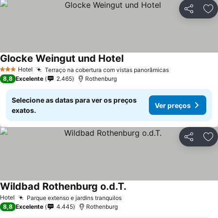
Partilhar
Ad
Glocke Weingut und Hotel
Ver preços
Hotel
Terraço na cobertura com vistas panorâmicas
Ver preços
3 Estrelas
8,8
Excelente
2.465
Rothenburg
Selecione as datas para ver os preços
Ver preços
exatos.
Partilhar
Ad
Wildbad Rothenburg o.d.T.
Ver preços
Hotel
Parque extenso e jardins tranquilos
Ver preços
8,8
Excelente
4.445
Rothenburg