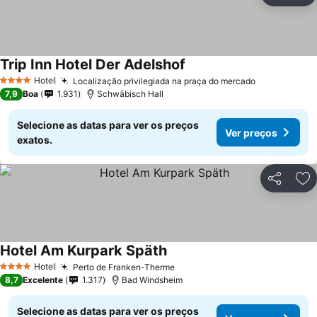
Trip Inn Hotel Der Adelshof
Ver preços
Hotel
Localização privilegiada na praça do mercado
Ver preços
4 Estrelas
7,9
Boa
1.931
Schwäbisch Hall
Selecione as datas para ver os preços
Ver preços
exatos.
Partilhar
Ad
Hotel Am Kurpark Späth
Ver preços
Hotel
Perto de Franken-Therme
Ver preços
4 Estrelas
8,7
Excelente
1.317
Bad Windsheim
Selecione as datas para ver os preços