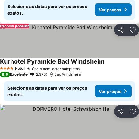
Selecione as datas para ver os preços
Ver preços
exatos.
Escolha popular
Partilhar
Ad
Kurhotel Pyramide Bad Windsheim
Ver preços
Hotel
Spa e bem-estar completos
Ver preços
4 Estrelas
8,6
Excelente
2.973
Bad Windsheim
Selecione as datas para ver os preços
Ver preços
exatos.
Partilhar
Ad