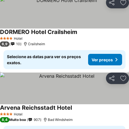
Partilhar
Ad
DORMERO Hotel Crailsheim
Ver preços
Hotel
4 Estrelas
6,9
10
Crailsheim
Selecione as datas para ver os preços
Ver preços
exatos.
Partilhar
Ad
Arvena Reichsstadt Hotel
Ver preços
Hotel
4 Estrelas
8,4
Muito boa
907
Bad Windsheim