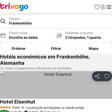
Favoritos
Iniciar
Me
Destino
Frankenhöhe
Check-in/out
Hóspedes e quartos
Escolha as datas
2 hóspedes, 1 quarto.
Ordenar
Filtrar
Mapa
Hotéis económicos em Frankenhöhe,
Alemanha
Como os pagamentos influenciam os resultados
Partilhar
Ad
Hotel Eisenhut
Ver preços
Hotel
Localização privilegiada na cidade antiga
Ver preços
4 Estrelas