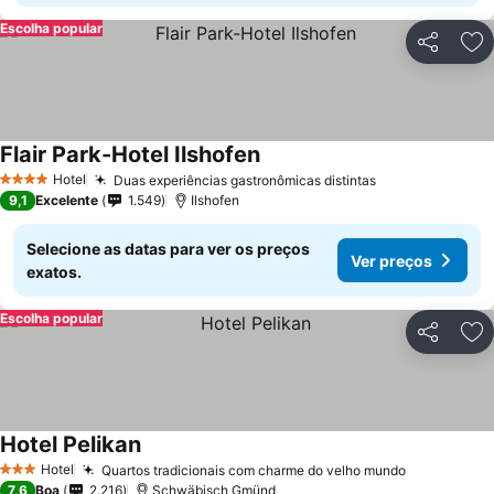
Escolha popular
Partilhar
Ad
Flair Park-Hotel Ilshofen
Ver preços
Hotel
Duas experiências gastronômicas distintas
Ver preços
4 Estrelas
9,1
Excelente
1.549
Ilshofen
Selecione as datas para ver os preços
Ver preços
exatos.
Escolha popular
Partilhar
Ad
Hotel Pelikan
Ver preços
Hotel
Quartos tradicionais com charme do velho mundo
Ver preço
3 Estrelas
7,6
Boa
2.216
Schwäbisch Gmünd