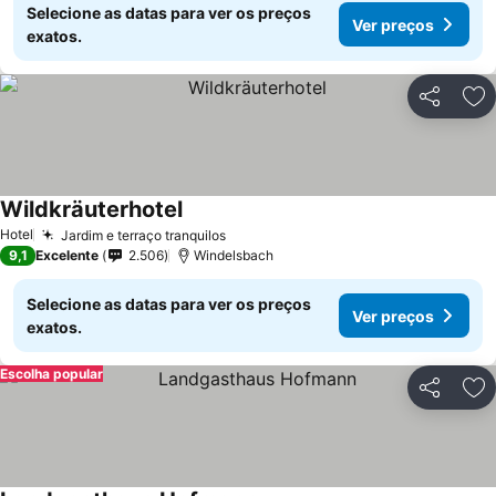
Selecione as datas para ver os preços
Ver preços
exatos.
Partilhar
Ad
Wildkräuterhotel
Ver preços
Hotel
Jardim e terraço tranquilos
Ver preços
9,1
Excelente
2.506
Windelsbach
Selecione as datas para ver os preços
Ver preços
exatos.
Escolha popular
Partilhar
Ad