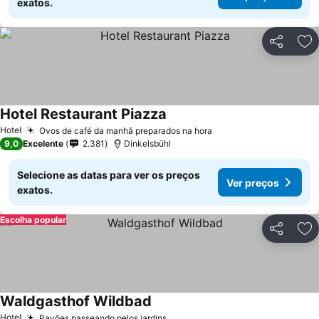
exatos.
Partilhar
Ad
Hotel Restaurant Piazza
Ver preços
Hotel
Ovos de café da manhã preparados na hora
Ver preços
9,0
Excelente
2.381
Dinkelsbühl
Selecione as datas para ver os preços
Ver preços
exatos.
Escolha popular
Partilhar
Ad
Waldgasthof Wildbad
Ver preços
Hotel
Pavões passeando pelos jardins