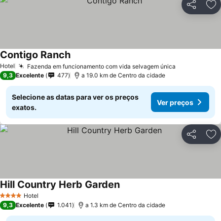
Partilhar
Ad
Contigo Ranch
Hotel
Fazenda em funcionamento com vida selvagem única
9,3
Excelente
477
a 19.0 km de Centro da cidade
Selecione as datas para ver os preços
Ver preços
exatos.
Partilhar
Ad
Hill Country Herb Garden
Hotel
4 Estrelas
9,3
Excelente
1.041
a 1.3 km de Centro da cidade