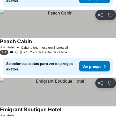
exatos.
Partilhar
Ad
Peach Cabin
Hotel
Cabana charmosa em Stonewall
2 Estrelas
4,2
7
a 15.2 km de Centro da cidade
Selecione as datas para ver os preços
Ver preços
exatos.
Partilhar
Ad
Emigrant Boutique Hotel
Hotel