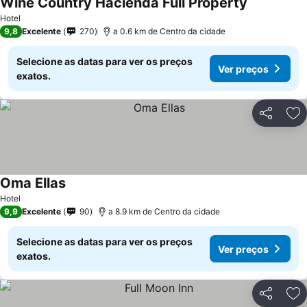
Wine Country Hacienda Full Property
Hotel
9,8
Excelente
270
a 0.6 km de Centro da cidade
Selecione as datas para ver os preços
Ver preços
exatos.
Partilhar
Ad
Oma Ellas
Hotel
9,9
Excelente
90
a 8.9 km de Centro da cidade
Selecione as datas para ver os preços
Ver preços
exatos.
Partilhar
Ad