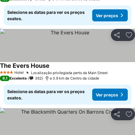
Selecione as datas para ver os preços
Ver preços
exatos.
Partilhar
Ad
The Evers House
Hotel
Localização privilegiada perto da Main Street
4 Estrelas
9,1
Excelente
362
a 0.9 km de Centro da cidade
Selecione as datas para ver os preços
Ver preços
exatos.
Partilhar
Ad