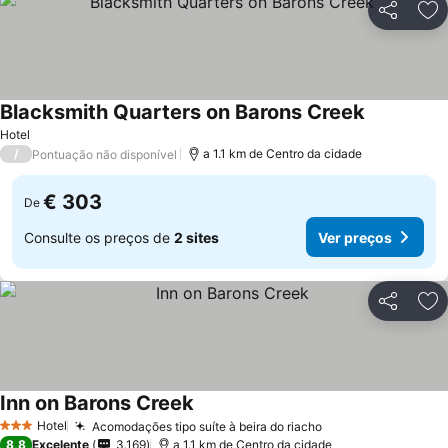
Partilhar
Ad
Blacksmith Quarters on Barons Creek
Hotel
/
a 1.1 km de Centro da cidade
Pontuação não disponível
€ 303
De
Consulte os preços de
2 sites
Ver preços
Partilhar
Ad
Inn on Barons Creek
Hotel
Acomodações tipo suíte à beira do riacho
3 Estrelas
8,8
Excelente
3.169
a 1.1 km de Centro da cidade