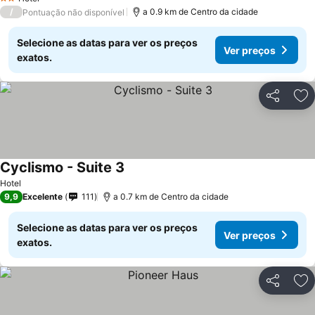
2 Estrelas
/
a 0.9 km de Centro da cidade
Pontuação não disponível
Selecione as datas para ver os preços
Ver preços
exatos.
Partilhar
Ad
Cyclismo - Suite 3
Hotel
9,9
Excelente
111
a 0.7 km de Centro da cidade
Selecione as datas para ver os preços
Ver preços
exatos.
Partilhar
Ad