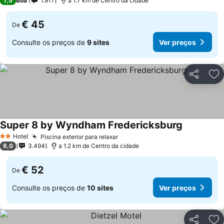
7,5
Boa
1.917
a 1.7 km de Centro da cidade
€ 45
De
Consulte os preços de
9 sites
Ver preços
Partilhar
Ad
Super 8 by Wyndham Fredericksburg
Hotel
Piscina exterior para relaxar
2 Estrelas
6,0
3.494
a 1.2 km de Centro da cidade
€ 52
De
Consulte os preços de
10 sites
Ver preços