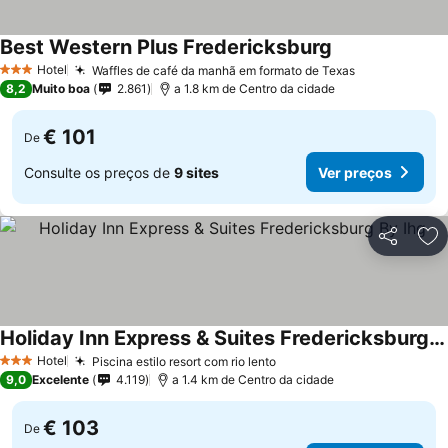
Best Western Plus Fredericksburg
Hotel
Waffles de café da manhã em formato de Texas
3 Estrelas
8,2
Muito boa
2.861
a 1.8 km de Centro da cidade
€ 101
De
Consulte os preços de
9 sites
Ver preços
Partilhar
Ad
Holiday Inn Express & Suites Fredericksburg By Ihg
Hotel
Piscina estilo resort com rio lento
3 Estrelas
9,0
Excelente
4.119
a 1.4 km de Centro da cidade
€ 103
De