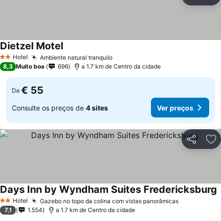
Partilhar
Ad
Dietzel Motel
Hotel
Ambiente natural tranquilo
2 Estrelas
8,3
Muito boa
696
a 1.7 km de Centro da cidade
€ 55
De
Consulte os preços de
4 sites
Ver preços
Partilhar
Ad
Days Inn by Wyndham Suites Fredericksburg
Hotel
Gazebo no topo da colina com vistas panorâmicas
2 Estrelas
7,1
1.554
a 1.7 km de Centro da cidade