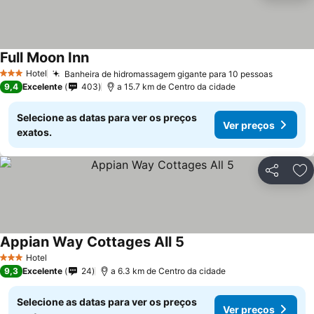
Full Moon Inn
Hotel
Banheira de hidromassagem gigante para 10 pessoas
3 Estrelas
9,4
Excelente
403
a 15.7 km de Centro da cidade
Selecione as datas para ver os preços
Ver preços
exatos.
Partilhar
Ad
Appian Way Cottages All 5
Hotel
3 Estrelas
9,3
Excelente
24
a 6.3 km de Centro da cidade
Selecione as datas para ver os preços
Ver preços