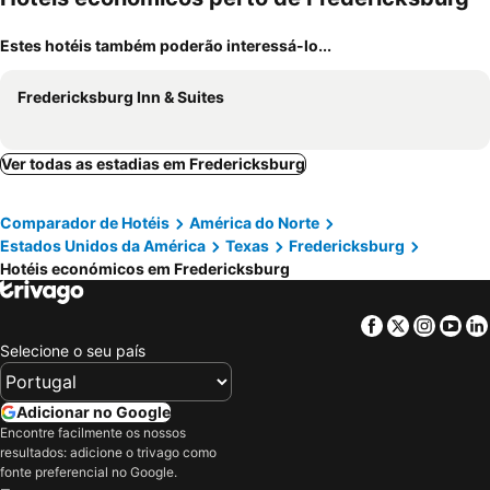
Estes hotéis também poderão interessá-lo...
Fredericksburg Inn & Suites
Ver todas as estadias em Fredericksburg
Comparador de Hotéis
América do Norte
Estados Unidos da América
Texas
Fredericksburg
Hotéis económicos em Fredericksburg
Facebook
Twitter
Insta
Yo
Selecione o seu país
Adicionar no Google
Encontre facilmente os nossos
resultados: adicione o trivago como
fonte preferencial no Google.