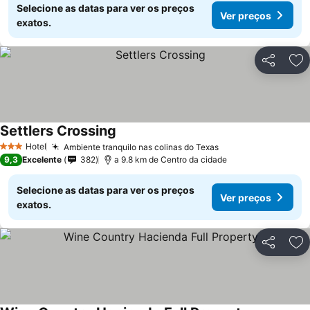
Selecione as datas para ver os preços
Ver preços
exatos.
Partilhar
Ad
Settlers Crossing
Hotel
Ambiente tranquilo nas colinas do Texas
3 Estrelas
9,3
Excelente
382
a 9.8 km de Centro da cidade
Selecione as datas para ver os preços
Ver preços
exatos.
Partilhar
Ad