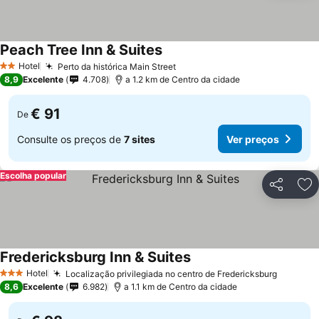
Peach Tree Inn & Suites
Hotel
Perto da histórica Main Street
2 Estrelas
8,9
Excelente
4.708
a 1.2 km de Centro da cidade
€ 91
De
Consulte os preços de
7 sites
Ver preços
Escolha popular
Partilhar
Ad
Fredericksburg Inn & Suites
Hotel
Localização privilegiada no centro de Fredericksburg
3 Estrelas
8,6
Excelente
6.982
a 1.1 km de Centro da cidade