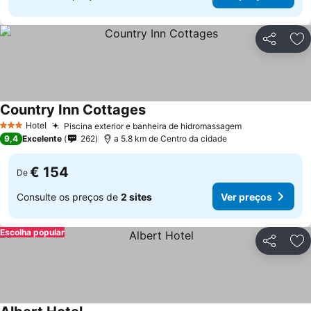
Partilhar
Ad
Country Inn Cottages
Hotel
Piscina exterior e banheira de hidromassagem
3 Estrelas
9,4
Excelente
262
a 5.8 km de Centro da cidade
€ 154
De
Consulte os preços de
2 sites
Ver preços
Escolha popular
Partilhar
Ad