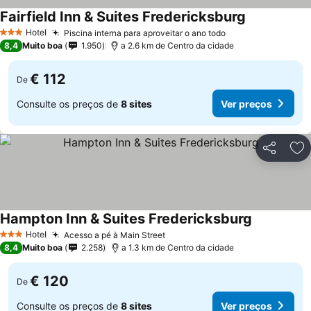
Fairfield Inn & Suites Fredericksburg
Hotel
Piscina interna para aproveitar o ano todo
3 Estrelas
8,4
Muito boa
1.950
a 2.6 km de Centro da cidade
€ 112
De
Consulte os preços de
8 sites
Ver preços
Partilhar
Ad
Hampton Inn & Suites Fredericksburg
Hotel
Acesso a pé à Main Street
3 Estrelas
8,4
Muito boa
2.258
a 1.3 km de Centro da cidade
€ 120
De
Consulte os preços de
8 sites
Ver preços