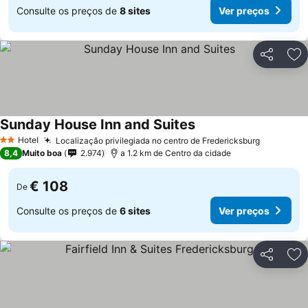
Consulte os preços de
8 sites
Ver preços
Partilhar
Ad
Sunday House Inn and Suites
Hotel
Localização privilegiada no centro de Fredericksburg
2 Estrelas
8,4
Muito boa
2.974
a 1.2 km de Centro da cidade
€ 108
De
Consulte os preços de
6 sites
Ver preços
Partilhar
Ad