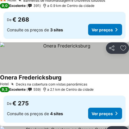
Hotel
Banheiras de hidromassagem e chuveiros luxuosos
2 Estrelas
9,0
Excelente
391
a 0.9 km de Centro da cidade
€ 268
De
Consulte os preços de
3 sites
Ver preços
Partilhar
Ad
Onera Fredericksburg
Hotel
Decks na cobertura com vistas panorâmicas
9,3
Excelente
559
a 2.1 km de Centro da cidade
€ 275
De
Consulte os preços de
4 sites
Ver preços