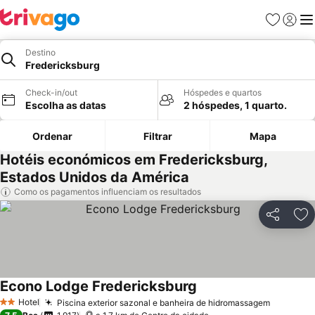
Favoritos
Iniciar
Me
Destino
Fredericksburg
Check-in/out
Hóspedes e quartos
Escolha as datas
2 hóspedes, 1 quarto.
Ordenar
Filtrar
Mapa
Hotéis económicos em Fredericksburg,
Estados Unidos da América
Como os pagamentos influenciam os resultados
Partilhar
Ad
Econo Lodge Fredericksburg
Hotel
Piscina exterior sazonal e banheira de hidromassagem
2 Estrelas