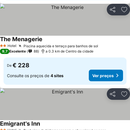
Partilhar
Ad
The Menagerie
Hotel
Piscina aquecida e terraço para banhos de sol
2 Estrelas
9,7
Excelente
88
a 0.3 km de Centro da cidade
€ 228
De
Consulte os preços de
4 sites
Ver preços
Partilhar
Ad
Emigrant's Inn