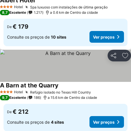
Albert Hotel
Hotel
Spa luxuoso com instalações de última geração
4 Estrelas
8,7
Excelente
1.217
a 0.6 km de Centro da cidade
€ 179
De
Consulte os preços de
10 sites
Ver preços
Partilhar
Ad
A Barn at the Quarry
Hotel
Refúgio isolado no Texas Hill Country
4 Estrelas
9,7
Excelente
186
a 15.6 km de Centro da cidade
€ 212
De
Consulte os preços de
4 sites
Ver preços