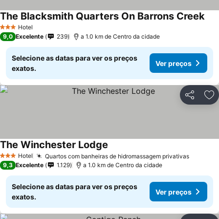
The Blacksmith Quarters On Barrons Creek
Hotel
3 Estrelas
9,0
Excelente
239
a 1.0 km de Centro da cidade
Selecione as datas para ver os preços
Ver preços
exatos.
Partilhar
Ad
The Winchester Lodge
Hotel
Quartos com banheiras de hidromassagem privativas
3 Estrelas
9,3
Excelente
1.129
a 1.0 km de Centro da cidade
Selecione as datas para ver os preços
Ver preços
exatos.