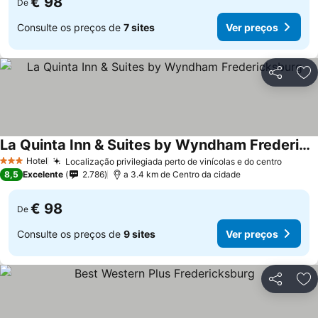
€ 98
De
Consulte os preços de
7 sites
Ver preços
Partilhar
Ad
La Quinta Inn & Suites by Wyndham Fredericksburg
Hotel
Localização privilegiada perto de vinícolas e do centro
3 Estrelas
8,5
Excelente
2.786
a 3.4 km de Centro da cidade
€ 98
De
Consulte os preços de
9 sites
Ver preços
Partilhar
Ad