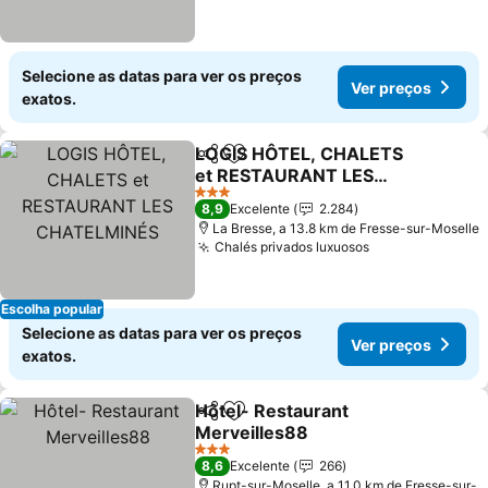
Selecione as datas para ver os preços
Ver preços
exatos.
LOGIS HÔTEL, CHALETS
Partilhar
Adicionar aos favoritos
et RESTAURANT LES
CHATELMINÉS
3 Estrelas
8,9
Excelente
2.284
La Bresse, a 13.8 km de Fresse-sur-Moselle
Chalés privados luxuosos
Escolha popular
Selecione as datas para ver os preços
Ver preços
exatos.
Hôtel- Restaurant
Partilhar
Adicionar aos favoritos
Merveilles88
3 Estrelas
8,6
Excelente
266
Rupt-sur-Moselle, a 11.0 km de Fresse-sur-