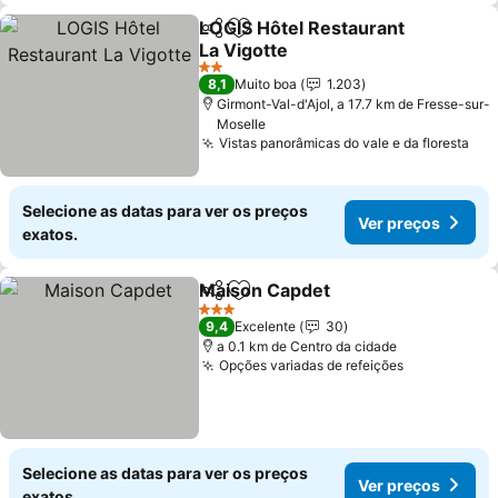
LOGIS Hôtel Restaurant
Partilhar
Adicionar aos favoritos
La Vigotte
2 Estrelas
8,1
Muito boa
1.203
Girmont-Val-d'Ajol, a 17.7 km de Fresse-sur-
Moselle
Vistas panorâmicas do vale e da floresta
Selecione as datas para ver os preços
Ver preços
exatos.
Maison Capdet
Partilhar
Adicionar aos favoritos
3 Estrelas
9,4
Excelente
30
a 0.1 km de Centro da cidade
Opções variadas de refeições
Selecione as datas para ver os preços
Ver preços
exatos.