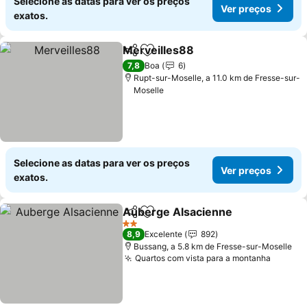
Selecione as datas para ver os preços
Ver preços
exatos.
Merveilles88
Partilhar
Adicionar aos favoritos
7,8
Boa
6
Rupt-sur-Moselle, a 11.0 km de Fresse-sur-
Moselle
Selecione as datas para ver os preços
Ver preços
exatos.
Auberge Alsacienne
Partilhar
Adicionar aos favoritos
2 Estrelas
8,9
Excelente
892
Bussang, a 5.8 km de Fresse-sur-Moselle
Quartos com vista para a montanha