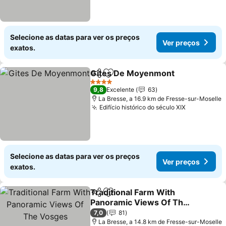
Selecione as datas para ver os preços
Ver preços
exatos.
Gites De Moyenmont
Partilhar
Adicionar aos favoritos
4 Estrelas
9,8
Excelente
63
La Bresse, a 16.9 km de Fresse-sur-Moselle
Edifício histórico do século XIX
Selecione as datas para ver os preços
Ver preços
exatos.
Traditional Farm With
Partilhar
Adicionar aos favoritos
Panoramic Views Of The
Vosges
7,0
81
La Bresse, a 14.8 km de Fresse-sur-Moselle