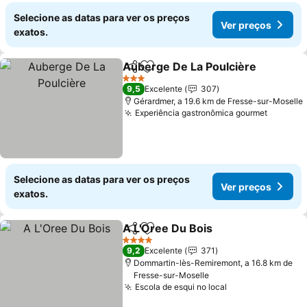
Selecione as datas para ver os preços
Ver preços
exatos.
Auberge De La Poulcière
Partilhar
Adicionar aos favoritos
3 Estrelas
9,5
Excelente
307
Gérardmer, a 19.6 km de Fresse-sur-Moselle
Experiência gastronômica gourmet
Selecione as datas para ver os preços
Ver preços
exatos.
A L'Oree Du Bois
Partilhar
Adicionar aos favoritos
4 Estrelas
9,2
Excelente
371
Dommartin-lès-Remiremont, a 16.8 km de
Fresse-sur-Moselle
Escola de esqui no local