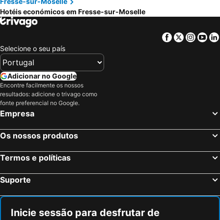
Fresse-sur-Moselle
Hotéis económicos em Fresse-sur-Moselle
Facebook
Twitter
Insta
Yo
Selecione o seu país
Adicionar no Google
Encontre facilmente os nossos
resultados: adicione o trivago como
fonte preferencial no Google.
Empresa
Os nossos produtos
Termos e políticas
Suporte
Inicie sessão para desfrutar de