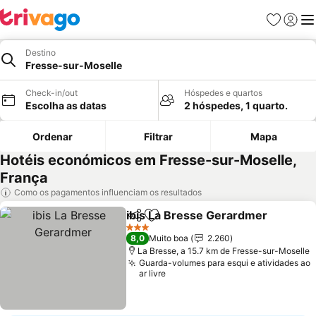
Favoritos
Iniciar
Me
Destino
Fresse-sur-Moselle
Check-in/out
Hóspedes e quartos
Escolha as datas
2 hóspedes, 1 quarto.
Ordenar
Filtrar
Mapa
Hotéis económicos em Fresse-sur-Moselle,
França
Como os pagamentos influenciam os resultados
ibis La Bresse Gerardmer
Partilhar
Adicionar aos favoritos
3 Estrelas
8,0
Muito boa
2.260
La Bresse, a 15.7 km de Fresse-sur-Moselle
Guarda-volumes para esqui e atividades ao
ar livre