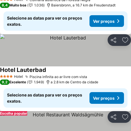
4 Estrelas
8,4
Muito boa
1.036
Baiersbronn, a 16.7 km de Freudenstadt
Selecione as datas para ver os preços
Ver preços
exatos.
Partilhar
Ad
Hotel Lauterbad
Hotel
Piscina infinita ao ar livre com vista
4 Estrelas
9,2
Excelente
1.949
a 2.8 km de Centro da cidade
Selecione as datas para ver os preços
Ver preços
exatos.
Escolha popular
Partilhar
Ad