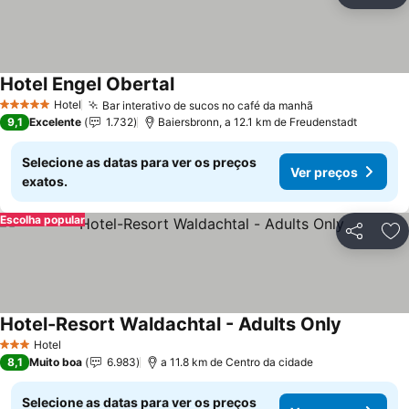
Ad
Hotel Engel Obertal
Hotel
Bar interativo de sucos no café da manhã
5 Estrelas
9,1
Excelente
1.732
Baiersbronn, a 12.1 km de Freudenstadt
Selecione as datas para ver os preços
Ver preços
exatos.
Escolha popular
Partilhar
Ad
Hotel-Resort Waldachtal - Adults Only
Hotel
3 Estrelas
8,1
Muito boa
6.983
a 11.8 km de Centro da cidade
Selecione as datas para ver os preços