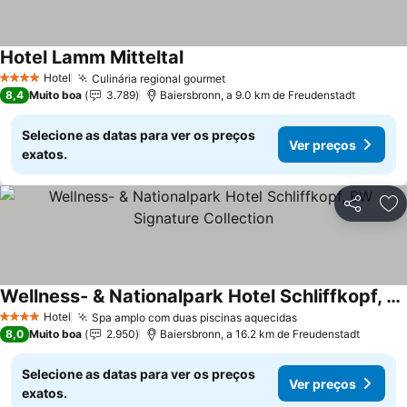
Hotel Lamm Mitteltal
Hotel
Culinária regional gourmet
4 Estrelas
8,4
Muito boa
3.789
Baiersbronn, a 9.0 km de Freudenstadt
Selecione as datas para ver os preços
Ver preços
exatos.
Partilhar
Ad
Wellness- & Nationalpark Hotel Schliffkopf, BW Signature Collection
Hotel
Spa amplo com duas piscinas aquecidas
4 Estrelas
8,0
Muito boa
2.950
Baiersbronn, a 16.2 km de Freudenstadt
Selecione as datas para ver os preços
Ver preços
exatos.