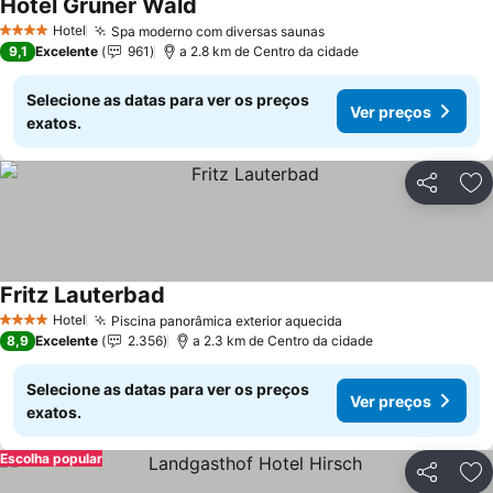
Hotel Grüner Wald
Hotel
Spa moderno com diversas saunas
4 Estrelas
9,1
Excelente
961
a 2.8 km de Centro da cidade
Selecione as datas para ver os preços
Ver preços
exatos.
Partilhar
Ad
Fritz Lauterbad
Hotel
Piscina panorâmica exterior aquecida
4 Estrelas
8,9
Excelente
2.356
a 2.3 km de Centro da cidade
Selecione as datas para ver os preços
Ver preços
exatos.
Escolha popular
Partilhar
Ad