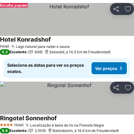
Escolha popular
Partilhar
Ad
Hotel Konradshof
Hotel
Lago natural para nadar e sauna
9,3
Excelente
648
Seewald, a 14.3 km de Freudenstadt
Selecione as datas para ver os preços
Ver preços
exatos.
Partilhar
Ad
Ringotel Sonnenhof
Hotel
Localização à beira do rio na Floresta Negra
4 Estrelas
8,6
Excelente
2.009
Baiersbronn, a 16.4 km de Freudenstadt