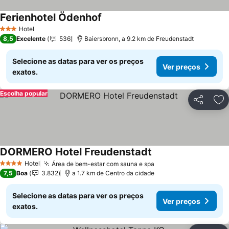
Ferienhotel Ödenhof
Hotel
3 Estrelas
8,5
Excelente
536
Baiersbronn, a 9.2 km de Freudenstadt
Selecione as datas para ver os preços
Ver preços
exatos.
Escolha popular
Partilhar
Ad
DORMERO Hotel Freudenstadt
Hotel
Área de bem-estar com sauna e spa
4 Estrelas
7,5
Boa
3.832
a 1.7 km de Centro da cidade
Selecione as datas para ver os preços
Ver preços
exatos.