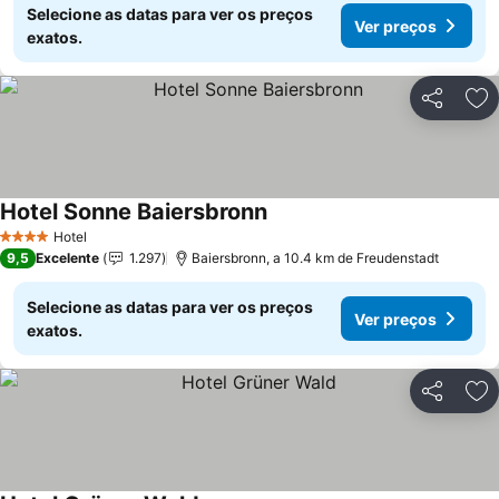
Selecione as datas para ver os preços
Ver preços
exatos.
Partilhar
Ad
Hotel Sonne Baiersbronn
Hotel
4 Estrelas
9,5
Excelente
1.297
Baiersbronn, a 10.4 km de Freudenstadt
Selecione as datas para ver os preços
Ver preços
exatos.
Partilhar
Ad