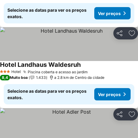
Selecione as datas para ver os preços
Ver preços
exatos.
Partilhar
Ad
Hotel Landhaus Waldesruh
Hotel
Piscina coberta e acesso ao jardim
3 Estrelas
8,4
Muito boa
1.433
a 2.8 km de Centro da cidade
Selecione as datas para ver os preços
Ver preços
exatos.
Partilhar
Ad