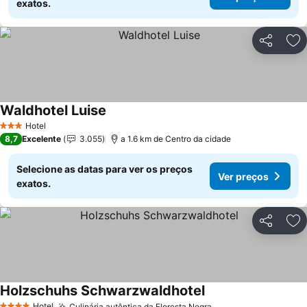
exatos.
Partilhar
Ad
Waldhotel Luise
Hotel
3 Estrelas
8,7
Excelente
3.055
a 1.6 km de Centro da cidade
Selecione as datas para ver os preços
Ver preços
exatos.
Partilhar
Ad
Holzschuhs Schwarzwaldhotel
Hotel
Culinária autêntica da Floresta Negra