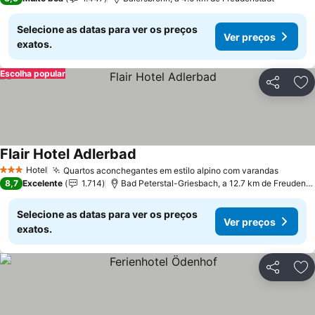
Selecione as datas para ver os preços
Ver preços
exatos.
Escolha popular
Partilhar
Ad
Flair Hotel Adlerbad
Hotel
Quartos aconchegantes em estilo alpino com varandas
3 Estrelas
8,7
Excelente
1.714
Bad Peterstal-Griesbach, a 12.7 km de Freudenstadt
Selecione as datas para ver os preços
Ver preços
exatos.
Partilhar
Ad