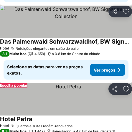
Partilhar
Ad
Das Palmenwald Schwarzwaldhof, BW Signature Collection
Hotel
Refeições elegantes em salão de baile
8,1
Muito boa
4.659
a 0.8 km de Centro da cidade
Selecione as datas para ver os preços
Ver preços
exatos.
Escolha popular
Partilhar
Ad
Hotel Petra
Hotel
Quartos e suítes recém-renovados
8,3
Muito boa
1.447
Baiersbronn, a 4.6 km de Freudenstadt