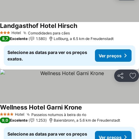
Landgasthof Hotel Hirsch
Hotel
Comodidades para cães
3 Estrelas
8,7
Excelente
1.580
Loßburg, a 6.5 km de Freudenstadt
Selecione as datas para ver os preços
Ver preços
exatos.
Partilhar
Ad
Wellness Hotel Garni Krone
Hotel
Passeios noturnos à beira do rio
4 Estrelas
9,0
Excelente
1.253
Baiersbronn, a 5.6 km de Freudenstadt
Selecione as datas para ver os preços
Ver preços