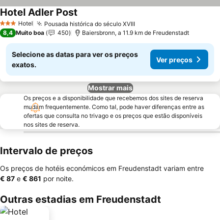
Hotel Adler Post
Hotel
Pousada histórica do século XVIII
3 Estrelas
8,4
Muito boa
450
Baiersbronn, a 11.9 km de Freudenstadt
Selecione as datas para ver os preços
Ver preços
exatos.
Mostrar mais
Os preços e a disponibilidade que recebemos dos sites de reserva
mudam frequentemente. Como tal, pode haver diferenças entre as
ofertas que consulta no trivago e os preços que estão disponíveis
nos sites de reserva.
Intervalo de preços
Os preços de hotéis económicos em Freudenstadt variam entre
‎€ 87
e
‎€ 861
por noite.
Outras estadias em Freudenstadt