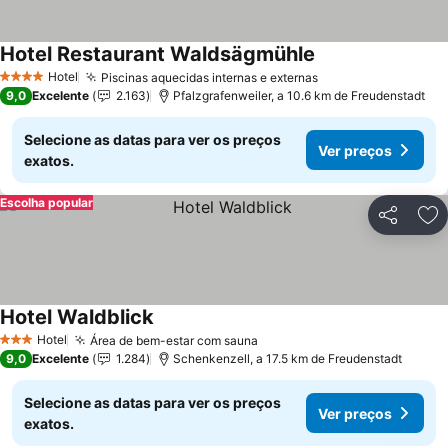
Hotel Restaurant Waldsägmühle
Hotel
Piscinas aquecidas internas e externas
4 Estrelas
9,0
Excelente
2.163
Pfalzgrafenweiler, a 10.6 km de Freudenstadt
Selecione as datas para ver os preços
Ver preços
exatos.
Escolha popular
Partilhar
Ad
Hotel Waldblick
Hotel
Área de bem-estar com sauna
3 Estrelas
9,0
Excelente
1.284
Schenkenzell, a 17.5 km de Freudenstadt
Selecione as datas para ver os preços
Ver preços
exatos.