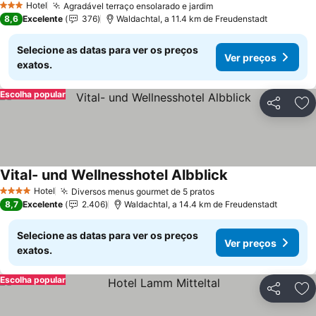
Hotel
Agradável terraço ensolarado e jardim
3 Estrelas
8,6
Excelente
376
Waldachtal, a 11.4 km de Freudenstadt
Selecione as datas para ver os preços
Ver preços
exatos.
Escolha popular
Partilhar
Ad
Vital- und Wellnesshotel Albblick
Hotel
Diversos menus gourmet de 5 pratos
4 Estrelas
8,7
Excelente
2.406
Waldachtal, a 14.4 km de Freudenstadt
Selecione as datas para ver os preços
Ver preços
exatos.
Escolha popular
Partilhar
Ad