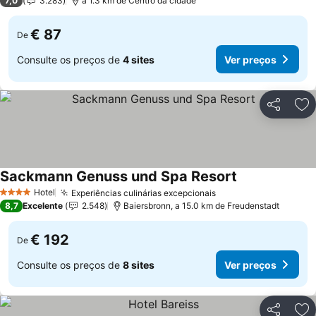
7,0
3.283
a 1.3 km de Centro da cidade
€ 87
De
Consulte os preços de
4 sites
Ver preços
Partilhar
Ad
Sackmann Genuss und Spa Resort
Hotel
Experiências culinárias excepcionais
4 Estrelas
8,7
Excelente
2.548
Baiersbronn, a 15.0 km de Freudenstadt
€ 192
De
Consulte os preços de
8 sites
Ver preços