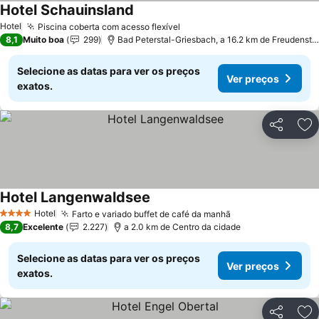
Hotel Schauinsland
Hotel
Piscina coberta com acesso flexível
8,1
Muito boa
299
Bad Peterstal-Griesbach, a 16.2 km de Freudenstadt
Selecione as datas para ver os preços
Ver preços
exatos.
Partilhar
Ad
Hotel Langenwaldsee
Hotel
Farto e variado buffet de café da manhã
4 Estrelas
8,7
Excelente
2.227
a 2.0 km de Centro da cidade
Selecione as datas para ver os preços
Ver preços
exatos.
Partilhar