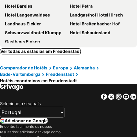
Hotel Bareiss
Hotel Petra
Hotel Langenwaldsee
Landgasthof Hotel Hirsch
Landhaus Eickler
Hotel Breitenbacher Hof
Schwarzwaldhotel Klumpp
Hotel Schauinsland
Gasthaus Finken
Ver todas as estadias em Freudenstadt
Comparador de Hotéis
Europa
Alemanha
Bade-Vurtemberga
Freudenstadt
Hotéis económicos em Freudenstadt
Facebook
Twitter
Insta
Yo
Selecione o seu país
Adicionar no Google
Encontre facilmente os nossos
resultados: adicione o trivago como