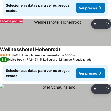
Selecione as datas para ver os preços
Ver preços
exatos.
Escolha popular
Partilhar
Ad
Wellnesshotel Hohenrodt
Hotel
Ampla área de bem-estar de 1000m²
4 Estrelas
8,2
Muito boa
1.646
Loßburg, a 5.8 km de Freudenstadt
Selecione as datas para ver os preços
Ver preços
exatos.
Partilhar
Ad