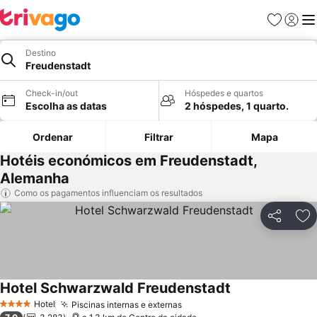
Favoritos
Iniciar
Me
Destino
Freudenstadt
Check-in/out
Hóspedes e quartos
Escolha as datas
2 hóspedes, 1 quarto.
Ordenar
Filtrar
Mapa
Hotéis económicos em Freudenstadt,
Alemanha
Como os pagamentos influenciam os resultados
Partilhar
Ad
Hotel Schwarzwald Freudenstadt
Hotel
Piscinas internas e externas
4 Estrelas