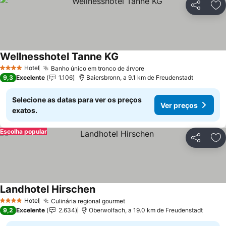
Partilhar
Ad
Wellnesshotel Tanne KG
Hotel
Banho único em tronco de árvore
4 Estrelas
9,3
Excelente
1.106
Baiersbronn, a 9.1 km de Freudenstadt
Selecione as datas para ver os preços
Ver preços
exatos.
Escolha popular
Partilhar
Ad
Landhotel Hirschen
Hotel
Culinária regional gourmet
4 Estrelas
9,2
Excelente
2.634
Oberwolfach, a 19.0 km de Freudenstadt