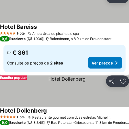
Partilhar
Ad
Hotel Bareiss
Hotel
Ampla área de piscinas e spa
5 Estrelas
9,6
Excelente
1.939
Baiersbronn, a 8.9 km de Freudenstadt
€ 861
De
Consulte os preços de
2 sites
Ver preços
Escolha popular
Partilhar
Ad
Hotel Dollenberg
Hotel
Restaurante gourmet com duas estrelas Michelin
5 Estrelas
9,0
Excelente
3.345
Bad Peterstal-Griesbach, a 11.8 km de Freudenstadt