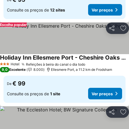
Consulte os preços de
12 sites
Ver preços
Escolha popular
Partilhar
Ad
Holiday Inn Ellesmere Port - Cheshire Oaks By Ihg
Ver preços
Hotel
Refeições à beira do canal o dia todo
Ver preços
3 Estrelas
9,0
Excelente
8.000
Ellesmere Port, a 11.2 km de Frodsham
€ 99
De
Consulte os preços de
1 site
Ver preços
Partilhar
Ad