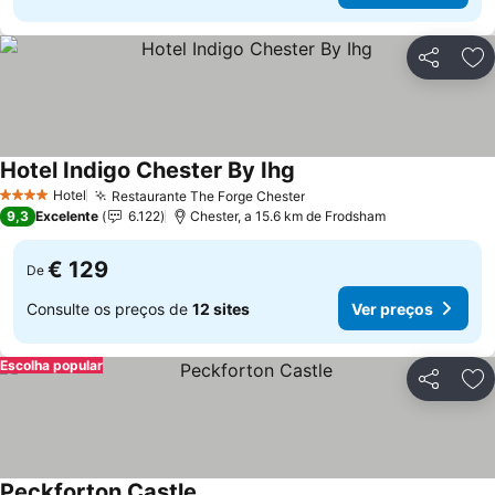
Partilhar
Ad
Hotel Indigo Chester By Ihg
Ver preços
Hotel
Restaurante The Forge Chester
Ver preços
4 Estrelas
9,3
Excelente
6.122
Chester, a 15.6 km de Frodsham
€ 129
De
Consulte os preços de
12 sites
Ver preços
Escolha popular
Partilhar
Ad
Peckforton Castle