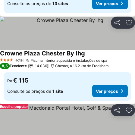
Consulte os preços de
13 sites
Ver preços
Partilhar
Ad
Crowne Plaza Chester By Ihg
Ver preços
Hotel
Piscina interior aquecida e instalações de spa
Ver preços
4 Estrelas
8,5
Excelente
14.036
Chester, a 16.2 km de Frodsham
€ 115
De
Consulte os preços de
1 site
Ver preços
Escolha popular
Partilhar
Ad