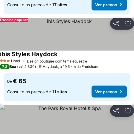
Consulte os preços de
17 sites
Ver preços
Escolha popular
Partilhar
Ad
ibis Styles Haydock
Ver preços
Hotel
Design boutique com tema equestre
Ver preços
3 Estrelas
7,8
Boa
4.330
Haydock, a 19.6 km de Frodsham
€ 65
De
Consulte os preços de
11 sites
Ver preços
Partilhar
Ad