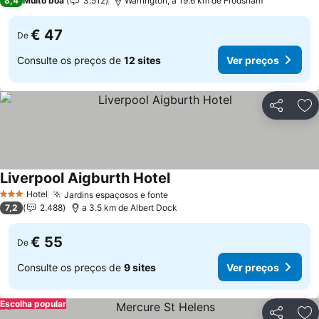
8,4
Muito boa
3.512
Warrington, a 19.6 km de Frodsham
€ 47
De
Consulte os preços de
12 sites
Ver preços
Partilhar
Ad
Liverpool Aigburth Hotel
Ver preços
Hotel
Jardins espaçosos e fonte
Ver preços
3 Estrelas
7,2
2.488
a 3.5 km de Albert Dock
€ 55
De
Consulte os preços de
9 sites
Ver preços
Escolha popular