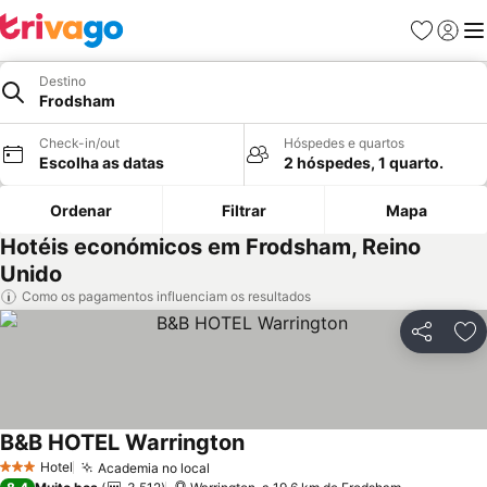
Favoritos
Iniciar
Me
Destino
Frodsham
Check-in/out
Hóspedes e quartos
Escolha as datas
2 hóspedes, 1 quarto.
Ordenar
Filtrar
Mapa
Hotéis económicos em Frodsham, Reino
Unido
Como os pagamentos influenciam os resultados
Partilhar
Ad
B&B HOTEL Warrington
Ver preços
Hotel
Academia no local
Ver preços
3 Estrelas