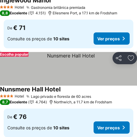
Inglewood Manor
Ver preços
Hotel
Gastronomia britânica premiada
Ver preços
4 Estrelas
8,8
Excelente
4.151
Ellesmere Port, a 17.1 km de Frodsham
€ 71
De
Consulte os preços de
10 sites
Ver preços
Escolha popular
Partilhar
Ad
Nunsmere Hall Hotel
Ver preços
Hotel
Lago privado e floresta de 60 acres
Ver preços
4 Estrelas
8,7
Excelente
4.764
Northwich, a 11.7 km de Frodsham
€ 76
De
Consulte os preços de
10 sites
Ver preços