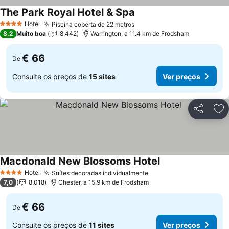
The Park Royal Hotel & Spa
Ver preços
Hotel
Piscina coberta de 22 metros
Ver preços
4 Estrelas
8,2
Muito boa
8.442
Warrington, a 11.4 km de Frodsham
€ 66
De
Consulte os preços de
15 sites
Ver preços
Partilhar
Ad
Macdonald New Blossoms Hotel
Ver preços
Hotel
Suítes decoradas individualmente
Ver preços
4 Estrelas
7,0
8.018
Chester, a 15.9 km de Frodsham
€ 66
De
Consulte os preços de
11 sites
Ver preços