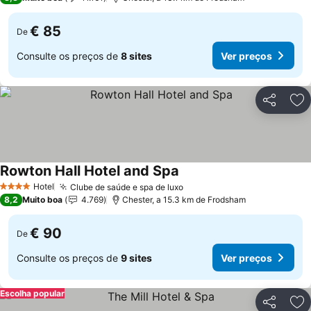
€ 85
De
Consulte os preços de
8 sites
Ver preços
Partilhar
Ad
Rowton Hall Hotel and Spa
Ver preços
Hotel
Clube de saúde e spa de luxo
Ver preços
4 Estrelas
8,2
Muito boa
4.769
Chester, a 15.3 km de Frodsham
€ 90
De
Consulte os preços de
9 sites
Ver preços
Escolha popular
Partilhar
Ad