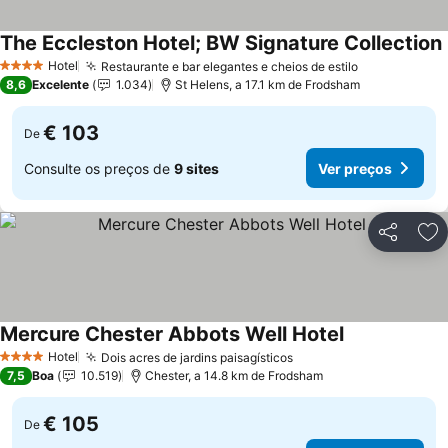
The Eccleston Hotel; BW Signature Collection
Hotel
Restaurante e bar elegantes e cheios de estilo
Ver preços
4 Estrelas
8,6
Excelente
1.034
St Helens, a 17.1 km de Frodsham
€ 103
De
Consulte os preços de
9 sites
Ver preços
Partilhar
Ad
Mercure Chester Abbots Well Hotel
Ver preços
Hotel
Dois acres de jardins paisagísticos
Ver preços
4 Estrelas
7,5
Boa
10.519
Chester, a 14.8 km de Frodsham
€ 105
De