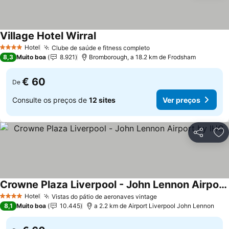
Village Hotel Wirral
Ver preços
Hotel
Clube de saúde e fitness completo
Ver preços
4 Estrelas
8,3
Muito boa
8.921
Bromborough, a 18.2 km de Frodsham
€ 60
De
Consulte os preços de
12 sites
Ver preços
Partilhar
Ad
Crowne Plaza Liverpool - John Lennon Airport by IHG
Ver preços
Hotel
Vistas do pátio de aeronaves vintage
Ver preços
4 Estrelas
8,1
Muito boa
10.445
a 2.2 km de Airport Liverpool John Lennon