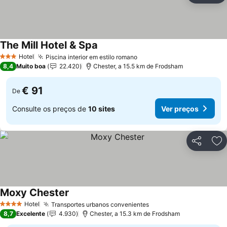
The Mill Hotel & Spa
Ver preços
Hotel
Piscina interior em estilo romano
Ver preços
3 Estrelas
8,4
Muito boa
22.420
Chester, a 15.5 km de Frodsham
€ 91
De
Consulte os preços de
10 sites
Ver preços
Partilhar
Ad
Moxy Chester
Ver preços
Hotel
Transportes urbanos convenientes
Ver preços
4 Estrelas
8,7
Excelente
4.930
Chester, a 15.3 km de Frodsham