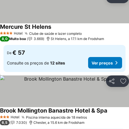
Partilhar
Ad
Mercure St Helens
Ver preços
Hotel
Clube de saúde e lazer completo
Ver preços
4 Estrelas
8,0
Muito boa
3.669
St Helens, a 17.1 km de Frodsham
€ 57
De
Consulte os preços de
12 sites
Ver preços
Partilhar
Ad
Brook Mollington Banastre Hotel & Spa
Ver preço
Hotel
Piscina interna aquecida de 18 metros
Ver preços
3 Estrelas
6,5
7.030
Chester, a 15.6 km de Frodsham