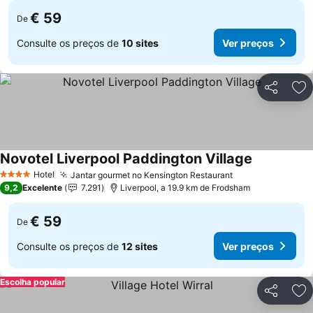
€ 59
De
Consulte os preços de
10 sites
Ver preços
Partilhar
Ad
Novotel Liverpool Paddington Village
Ver preços
Hotel
Jantar gourmet no Kensington Restaurant
Ver preços
4 Estrelas
9,2
Excelente
7.291
Liverpool, a 19.9 km de Frodsham
€ 59
De
Consulte os preços de
12 sites
Ver preços
Escolha popular
Partilhar
Ad