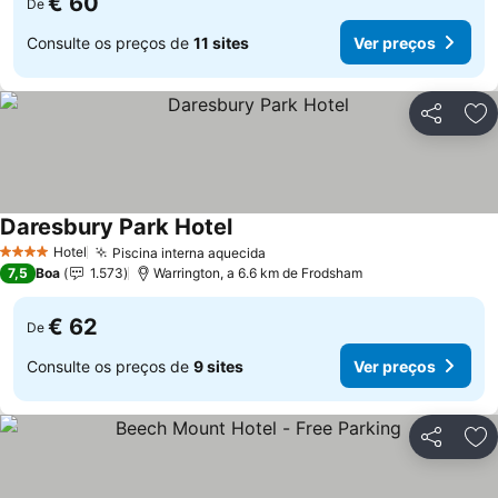
€ 60
De
Consulte os preços de
11 sites
Ver preços
Partilhar
Ad
Daresbury Park Hotel
Ver preços
Hotel
Piscina interna aquecida
Ver preços
4 Estrelas
7,5
Boa
1.573
Warrington, a 6.6 km de Frodsham
€ 62
De
Consulte os preços de
9 sites
Ver preços
Partilhar
Ad