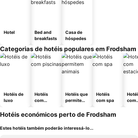
Hotel
Bed and
Casa de
breakfasts
hóspedes
Categorias de hotéis populares em Frodsham
Hotéis de
Hotéis
Hotéis que
Hotéis
Hoté
luxo
com
permitem
com spa
com
piscinas
animais
esta
ment
Hotéis económicos perto de Frodsham
Estes hotéis também poderão interessá-lo...