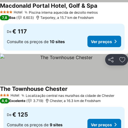
Macdonald Portal Hotel, Golf & Spa
Ver preços
Hotel
Piscina interna aquecida de dezoito metros
Ver preços
4 Estrelas
7,8
Boa
6.603
Tarporley, a 15.7 km de Frodsham
€ 117
De
Consulte os preços de
10 sites
Ver preços
Partilhar
Ad
The Townhouse Chester
Ver preços
Hotel
Localização central nas muralhas da cidade de Chester
Ver p
3 Estrelas
8,6
Excelente
3.719
Chester, a 16.3 km de Frodsham
€ 125
De
Consulte os preços de
9 sites
Ver preços