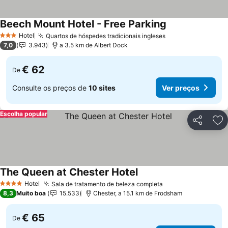
Beech Mount Hotel - Free Parking
Ver preços
Hotel
Quartos de hóspedes tradicionais ingleses
Ver preços
3 Estrelas
7,0
3.943
a 3.5 km de Albert Dock
€ 62
De
Consulte os preços de
10 sites
Ver preços
Escolha popular
Partilhar
Ad
The Queen at Chester Hotel
Ver preços
Hotel
Sala de tratamento de beleza completa
Ver preços
4 Estrelas
8,3
Muito boa
15.533
Chester, a 15.1 km de Frodsham
€ 65
De