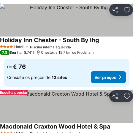
Partilhar
Ad
Holiday Inn Chester - South By Ihg
Ver preços
Hotel
Piscina interna aquecida
Ver preços
4 Estrelas
7,8
Boa
8.741
Chester, a 19.7 km de Frodsham
€ 76
De
Consulte os preços de
12 sites
Ver preços
Escolha popular
Partilhar
Ad
Macdonald Craxton Wood Hotel & Spa
Ver preço