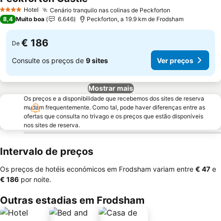
Ver preços
Hotel
Cenário tranquilo nas colinas de Peckforton
Ver preços
4 Estrelas
8,4
Muito boa
6.646
Peckforton, a 19.9 km de Frodsham
€ 186
De
Consulte os preços de
9 sites
Ver preços
Mostrar mais
Os preços e a disponibilidade que recebemos dos sites de reserva
mudam frequentemente. Como tal, pode haver diferenças entre as
ofertas que consulta no trivago e os preços que estão disponíveis
nos sites de reserva.
Intervalo de preços
Os preços de hotéis económicos em Frodsham variam entre
‎€ 47
e
‎€ 186
por noite.
Outras estadias em Frodsham