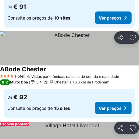
€ 91
De
Consulte os preços de
10 sites
Ver preços
Partilhar
Ad
ABode Chester
Ver preços
Hotel
Vistas panorâmicas da pista de corrida e da cidade
Ver pre
4 Estrelas
8,2
Muito boa
8.412
Chester, a 16.6 km de Frodsham
€ 92
De
Consulte os preços de
15 sites
Ver preços
Escolha popular
Partilhar
Ad