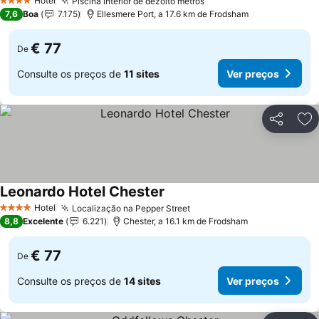
Hotel
Piscina interior de dezoito metros
Ver preços
4 Estrelas
7,6
Boa
7.175
Ellesmere Port, a 17.6 km de Frodsham
€ 77
De
Consulte os preços de
11 sites
Ver preços
Partilhar
Ad
Leonardo Hotel Chester
Ver preços
Hotel
Localização na Pepper Street
Ver preços
4 Estrelas
8,8
Excelente
6.221
Chester, a 16.1 km de Frodsham
€ 77
De
Consulte os preços de
14 sites
Ver preços