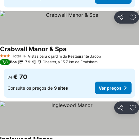
Partilhar
Ad
Crabwall Manor & Spa
Ver preços
Hotel
Vistas para o jardim do Restaurante Jacob
Ver preços
3 Estrelas
7,8
Boa
7.919
Chester, a 15.7 km de Frodsham
€ 70
De
Consulte os preços de
9 sites
Ver preços
Partilhar
Ad