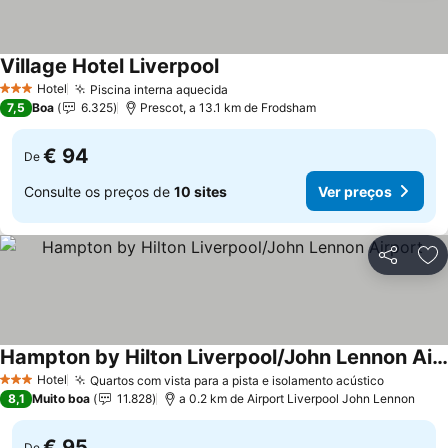
Village Hotel Liverpool
Ver preços
Hotel
Piscina interna aquecida
Ver preços
3 Estrelas
7,5
Boa
6.325
Prescot, a 13.1 km de Frodsham
€ 94
De
Consulte os preços de
10 sites
Ver preços
Partilhar
Ad
Hampton by Hilton Liverpool/John Lennon Airport
Ver preços
Hotel
Quartos com vista para a pista e isolamento acústico
Ver pre
3 Estrelas
8,1
Muito boa
11.828
a 0.2 km de Airport Liverpool John Lennon
€ 95
De