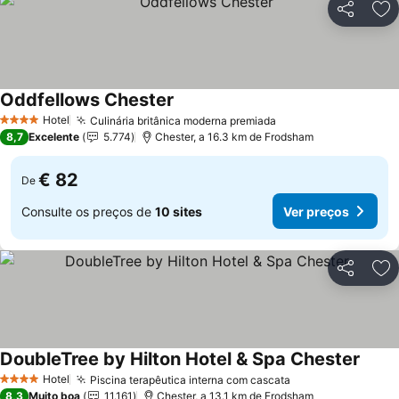
Partilhar
Ad
Oddfellows Chester
Ver preços
Hotel
Culinária britânica moderna premiada
Ver preços
4 Estrelas
8,7
Excelente
5.774
Chester, a 16.3 km de Frodsham
€ 82
De
Consulte os preços de
10 sites
Ver preços
Partilhar
Ad
DoubleTree by Hilton Hotel & Spa Chester
Ver p
Hotel
Piscina terapêutica interna com cascata
Ver preços
4 Estrelas
8,3
Muito boa
11.161
Chester, a 13.1 km de Frodsham