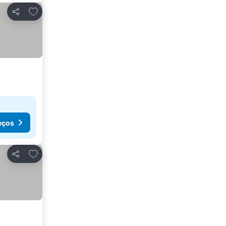
Adicionar aos favoritos
Partilhar
eços
Adicionar aos favoritos
Partilhar