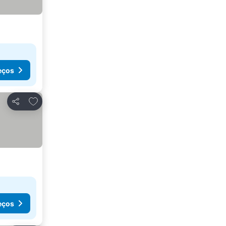
eços
Adicionar aos favoritos
Partilhar
eços