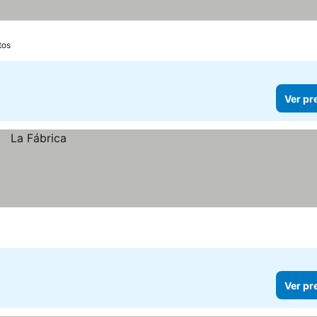
tos
Ver pr
Ver pr