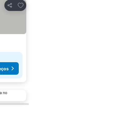
Adicionar aos favoritos
Partilhar
eços
a no