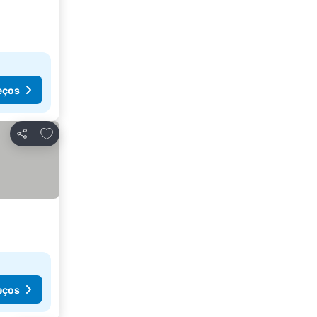
eços
Adicionar aos favoritos
Partilhar
eços