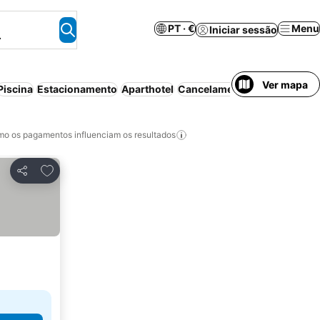
PT · €
Menu
Iniciar sessão
.
Ver mapa
Piscina
Estacionamento
Aparthotel
Cancelamento gratuito
o os pagamentos influenciam os resultados
Adicionar aos favoritos
Partilhar