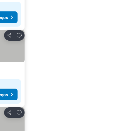
eços
Adicionar aos favoritos
Partilhar
eços
Adicionar aos favoritos
Partilhar