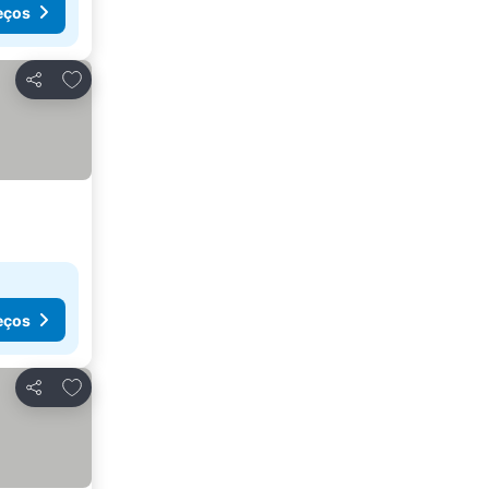
eços
Adicionar aos favoritos
Partilhar
eços
Adicionar aos favoritos
Partilhar