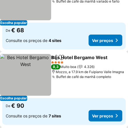
Buffet de café da manhã variado e farto
Escolha popular
€ 68
De
Consulte os preços de
4 sites
Ver preços
Bes Hotel Bergamo West
Partilhar
Adicionar aos favoritos
4 Estrelas
8,3
Muito boa
4.326
Mozzo, a 17.9 km de Fuipiano Valle Imagna
Buffet de café da manhã completo
Escolha popular
€ 90
De
Consulte os preços de
7 sites
Ver preços