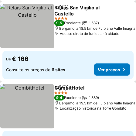
Relais San Vigilio al
Partilhar
Adicionar aos favoritos
Castello
4 Estrelas
9,5
Excelente
1.587
Bergamo, a 18.5 km de Fuipiano Valle Imagna
Acesso direto de funicular à cidade
€ 166
De
Consulte os preços de
6 sites
Ver preços
GombitHotel
Partilhar
Adicionar aos favoritos
4 Estrelas
9,4
Excelente
1.889
Bergamo, a 19.5 km de Fuipiano Valle Imagna
Localização histórica na Torre Gombito