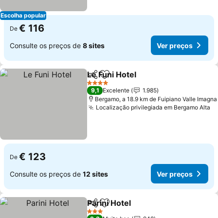
Escolha popular
€ 116
De
Consulte os preços de
8 sites
Ver preços
Le Funi Hotel
Partilhar
Adicionar aos favoritos
4 Estrelas
9,1
Excelente
1.985
Bergamo, a 18.9 km de Fuipiano Valle Imagna
Localização privilegiada em Bergamo Alta
€ 123
De
Consulte os preços de
12 sites
Ver preços
Parini Hotel
Partilhar
Adicionar aos favoritos
3 Estrelas