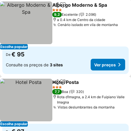
Albergo Moderno & Spa
Partilhar
Adicionar aos favoritos
3 Estrelas
9,2
Excelente
2.096
a 0.4 km de Centro da cidade
Cenário isolado em vila de montanha
Escolha popular
€ 95
De
Consulte os preços de
3 sites
Ver preços
Hotel Posta
Partilhar
Adicionar aos favoritos
3 Estrelas
7,7
Boa
320
Rota d’Imagna, a 2.4 km de Fuipiano Valle
Imagna
Vistas deslumbrantes da montanha
Escolha popular