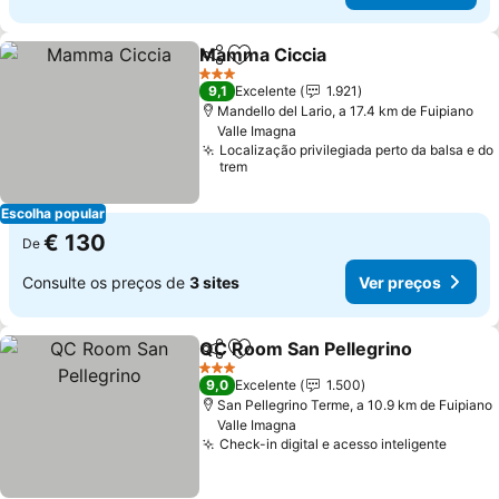
Mamma Ciccia
Partilhar
Adicionar aos favoritos
3 Estrelas
9,1
Excelente
1.921
Mandello del Lario, a 17.4 km de Fuipiano
Valle Imagna
Localização privilegiada perto da balsa e do
trem
Escolha popular
€ 130
De
Consulte os preços de
3 sites
Ver preços
QC Room San Pellegrino
Partilhar
Adicionar aos favoritos
3 Estrelas
9,0
Excelente
1.500
San Pellegrino Terme, a 10.9 km de Fuipiano
Valle Imagna
Check-in digital e acesso inteligente