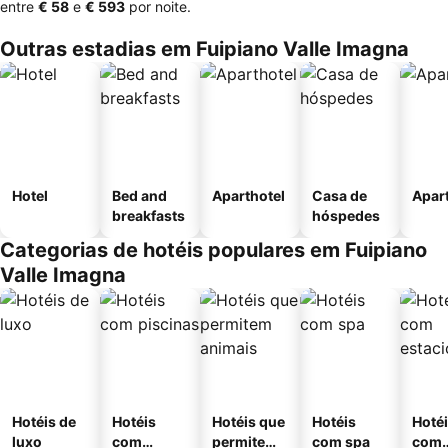
entre
‎€ 58
e
‎€ 593
por noite.
Outras estadias em Fuipiano Valle Imagna
Hotel
Bed and
Aparthotel
Casa de
Apar
breakfasts
hóspedes
Categorias de hotéis populares em Fuipiano
Valle Imagna
Hotéis de
Hotéis
Hotéis que
Hotéis
Hoté
luxo
com
permitem
com spa
com