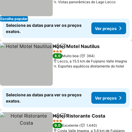
Vistas panorâmicas do Lago Lecco
Escolha popular
Selecione as datas para ver os preços
Ver preços
exatos.
Hotel Motel Nautilus
Partilhar
Adicionar aos favoritos
3 Estrelas
8,0
Muito boa
364
Lecco, a 15.5 km de Fuipiano Valle Imagna
Esportes aquáticos diretamente do hotel
Selecione as datas para ver os preços
Ver preços
exatos.
Hotel Ristorante Costa
Partilhar
Adicionar aos favoritos
3 Estrelas
9,0
Excelente
1.440
Costa Valle Imagna, a 5.6 km de Fuipiano