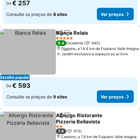
€ 257
De
Consulte os preços de
8 sites
Ver preços
Bianca Relais
Partilhar
Adicionar aos favoritos
5 Estrelas
9,4
Excelente
640
Oggiono, a 14.4 km de Fuipiano Valle Imagna
Jardim exclusivo e espaços ao ar livre
Escolha popular
€ 593
De
Consulte os preços de
9 sites
Ver preços
Albergo Ristorante
Partilhar
Adicionar aos favoritos
Pizzeria Bellavista
2 Estrelas
7,4
673
Carenno, a 7.6 km de Fuipiano Valle Imagna