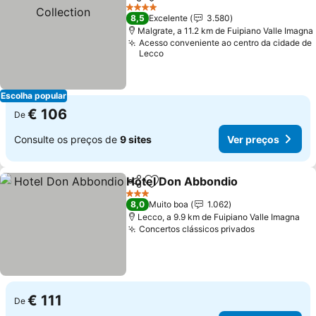
Partilhar
Adicionar aos favoritos
4 Estrelas
8,5
Excelente
3.580
Malgrate, a 11.2 km de Fuipiano Valle Imagna
Acesso conveniente ao centro da cidade de
Lecco
Escolha popular
€ 106
De
Consulte os preços de
9 sites
Ver preços
Hotel Don Abbondio
Partilhar
Adicionar aos favoritos
3 Estrelas
8,0
Muito boa
1.062
Lecco, a 9.9 km de Fuipiano Valle Imagna
Concertos clássicos privados
€ 111
De