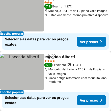
Partilhar
Adicionar aos favoritos
3 Estrelas
7,9
Boa
1.271
Mozzo, a 18.1 km de Fuipiano Valle Imagna
Estacionamento interno privativo disponível
Escolha popular
Selecione as datas para ver os preços
Ver preços
exatos.
Locanda Alberti
Partilhar
Adicionar aos favoritos
4 Estrelas
9,1
Excelente
1.241
Mandello del Lario, a 17.5 km de Fuipiano
Valle Imagna
Casa antiga reformada com toque italiano
moderno
Escolha popular
Selecione as datas para ver os preços
Ver preços
exatos.