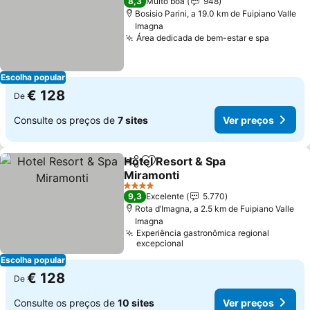
8,3
Muito boa
948
Bosisio Parini, a 19.0 km de Fuipiano Valle
Imagna
Área dedicada de bem-estar e spa
Escolha popular
€ 128
De
Consulte os preços de
7 sites
Ver preços
Hotel Resort & Spa
Partilhar
Adicionar aos favoritos
Miramonti
4 Estrelas
9,3
Excelente
5.770
Rota d’Imagna, a 2.5 km de Fuipiano Valle
Imagna
Experiência gastronômica regional
excepcional
Escolha popular
€ 128
De
Consulte os preços de
10 sites
Ver preços