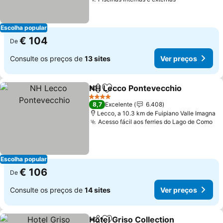
Escolha popular
€ 104
De
Consulte os preços de
13 sites
Ver preços
NH Lecco Pontevecchio
Partilhar
Adicionar aos favoritos
4 Estrelas
8,7
Excelente
6.408
Lecco, a 10.3 km de Fuipiano Valle Imagna
Acesso fácil aos ferries do Lago de Como
Escolha popular
€ 106
De
Consulte os preços de
14 sites
Ver preços
Hotel Griso Collection