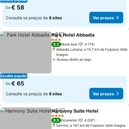
€ 58
De
Consulte os preços de
8 sites
Ver preços
Park Hotel Abbadia
Partilhar
Adicionar aos favoritos
3 Estrelas
8,2
Muito boa
4.174
Abbadia Lariana, a 15.7 km de Fuipiano Valle
Imagna
Acesso direto ao lago
Escolha popular
€ 65
De
Consulte os preços de
8 sites
Ver preços
Harmony Suite Hotel
Partilhar
Adicionar aos favoritos
4 Estrelas
8,5
Excelente
4.097
Selvino, a 19.1 km de Fuipiano Valle Imagna