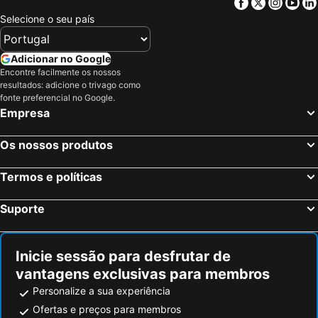
Facebook
Twitter
Insta
Yo
Selecione o seu país
La Valletta Relais
Albergo Nicolin
Grandi Cime Guest House
Hotel Ristorante Fatur
Adicionar no Google
Hotel Borgo Brianteo
Albergo Canella
Encontre facilmente os nossos
Hotel Posta
Hotel Resort & Spa Miramonti
resultados: adicione o trivago como
fonte preferencial no Google.
Hotel Ristorante Costa
Hotel Locanda Mel
Empresa
Sporting Club
Hotel Don Abbondio
Hotel Alberi
Hotel Bellavista
Os nossos produtos
Albergo Ristorante Pizzeria Bellavista
Casa Serena
Termos e políticas
QC Room San Pellegrino
Bes Hotel Papa San Pellegrino Terme
Hotel Riposo
5 Vie
Suporte
Hotel La Sosta
Hotel Motel Nautilus
Bianco Hotel
Albergo Villa Priula
Inicie sessão para desfrutar de
Hotel Al Verde
Agriturismo Marco
vantagens exclusivas para membros
Best Western Hotel Solaf
Villa Nasti Hotel Ristorante
Personalize a sua experiência
Hotel Mazzoleni
Borgo Pescarenico
Ofertas e preços para membros