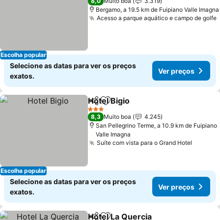
8,0
Muito boa
3.319
Bergamo, a 19.5 km de Fuipiano Valle Imagna
Acesso a parque aquático e campo de golfe
Escolha popular
Selecione as datas para ver os preços
Ver preços
exatos.
Hotel Bigio
Partilhar
Adicionar aos favoritos
3 Estrelas
8,3
Muito boa
4.245
San Pellegrino Terme, a 10.9 km de Fuipiano
Valle Imagna
Suíte com vista para o Grand Hotel
Escolha popular
Selecione as datas para ver os preços
Ver preços
exatos.
Hotel La Quercia