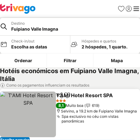
Favoritos
Iniciar
Me
Destino
Fuipiano Valle Imagna
Check-in/out
Hóspedes e quartos
Escolha as datas
2 hóspedes, 1 quarto.
Ordenar
Filtrar
Mapa
Hotéis económicos em Fuipiano Valle Imagna,
Itália
Como os pagamentos influenciam os resultados
T'AMI Hotel Resort SPA
Partilhar
Adicionar aos favoritos
3 Estrelas
8,1
Muito boa
619
Selvino, a 19.2 km de Fuipiano Valle Imagna
Spa exclusivo no céu com vistas
panorâmicas
Escolha popular