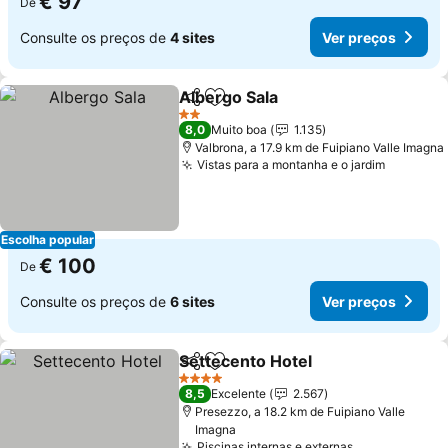
€ 97
De
Consulte os preços de
4 sites
Ver preços
Albergo Sala
Partilhar
Adicionar aos favoritos
2 Estrelas
8,0
Muito boa
1.135
Valbrona, a 17.9 km de Fuipiano Valle Imagna
Vistas para a montanha e o jardim
Escolha popular
€ 100
De
Consulte os preços de
6 sites
Ver preços
Settecento Hotel
Partilhar
Adicionar aos favoritos
4 Estrelas
8,5
Excelente
2.567
Presezzo, a 18.2 km de Fuipiano Valle
Imagna
Piscinas internas e externas