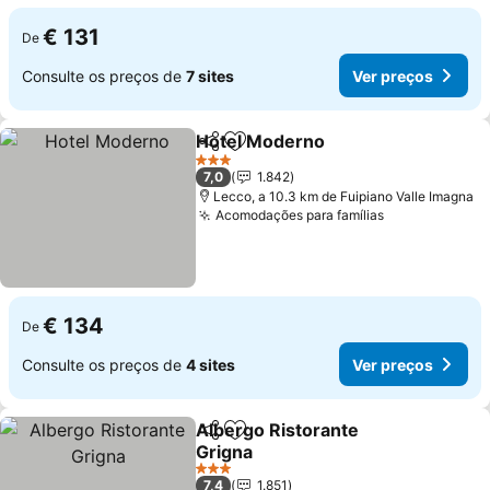
€ 131
De
Consulte os preços de
7 sites
Ver preços
Hotel Moderno
Partilhar
Adicionar aos favoritos
3 Estrelas
7,0
1.842
Lecco, a 10.3 km de Fuipiano Valle Imagna
Acomodações para famílias
€ 134
De
Consulte os preços de
4 sites
Ver preços
Albergo Ristorante
Partilhar
Adicionar aos favoritos
Grigna
3 Estrelas
7,4
1.851