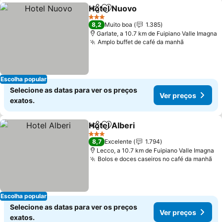
Hotel Nuovo
Partilhar
Adicionar aos favoritos
3 Estrelas
8,2
Muito boa
1.385
Garlate, a 10.7 km de Fuipiano Valle Imagna
Amplo buffet de café da manhã
Escolha popular
Selecione as datas para ver os preços
Ver preços
exatos.
Hotel Alberi
Partilhar
Adicionar aos favoritos
3 Estrelas
8,7
Excelente
1.794
Lecco, a 10.7 km de Fuipiano Valle Imagna
Bolos e doces caseiros no café da manhã
Escolha popular
Selecione as datas para ver os preços
Ver preços
exatos.