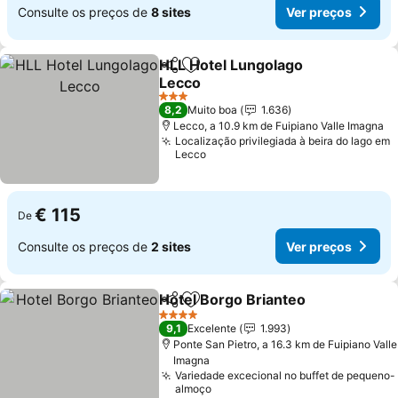
Consulte os preços de
8 sites
Ver preços
HLL Hotel Lungolago
Partilhar
Adicionar aos favoritos
Lecco
3 Estrelas
8,2
Muito boa
1.636
Lecco, a 10.9 km de Fuipiano Valle Imagna
Localização privilegiada à beira do lago em
Lecco
€ 115
De
Consulte os preços de
2 sites
Ver preços
Hotel Borgo Brianteo
Partilhar
Adicionar aos favoritos
4 Estrelas
9,1
Excelente
1.993
Ponte San Pietro, a 16.3 km de Fuipiano Valle
Imagna
Variedade excecional no buffet de pequeno-
almoço