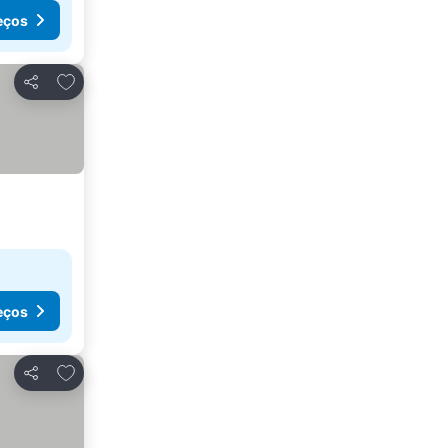
eços
Adicionar aos favoritos
Partilhar
eços
Adicionar aos favoritos
Partilhar