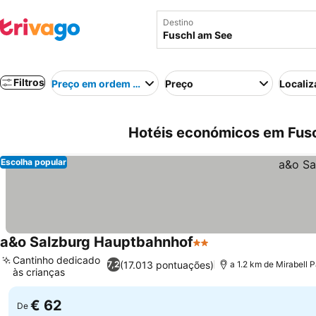
Destino
Filtros
Preço em ordem crescente
Preço
Localiz
Hotéis económicos em Fusc
Escolha popular
a&o Salzburg Hauptbahnhof
2 Estrelas
Ver preços
Cantinho dedicado
(17.013 pontuações)
7,2
a 1.2 km de Mirabell 
às crianças
Ver preços
€ 62
De