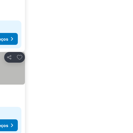
eços
Adicionar aos favoritos
Partilhar
eços