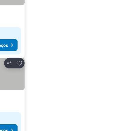
eços
Adicionar aos favoritos
Partilhar
eços