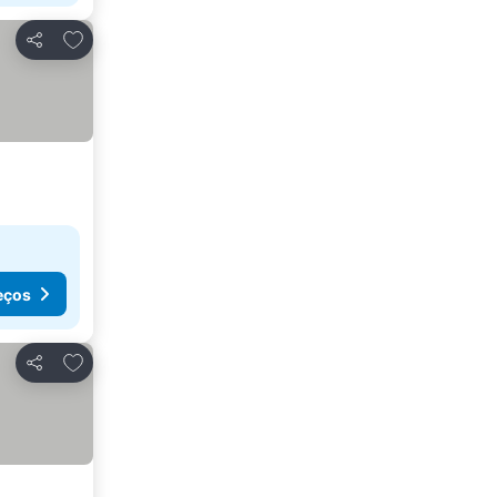
Adicionar aos favoritos
Partilhar
eços
Adicionar aos favoritos
Partilhar