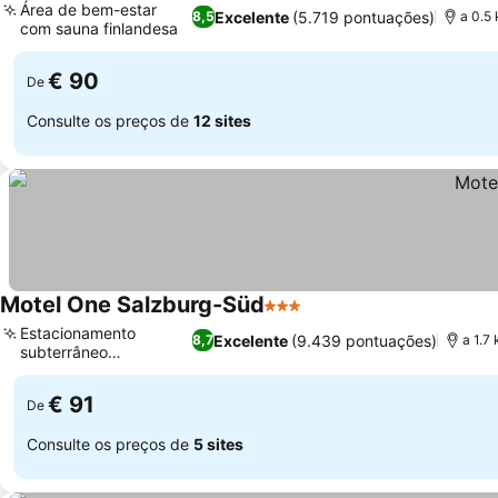
Área de bem-estar
Excelente
(5.719 pontuações)
8,5
a 0.5
com sauna finlandesa
Ver preços
€ 90
De
Consulte os preços de
12 sites
Motel One Salzburg-Süd
3 Estrelas
Ver preços
Estacionamento
Excelente
(9.439 pontuações)
8,7
a 1.7
subterrâneo
Ver preços
conveniente
€ 91
De
Consulte os preços de
5 sites