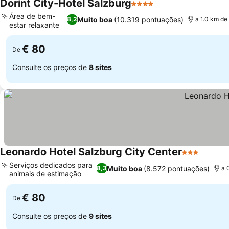
Dorint City-Hotel Salzburg
4 Estrelas
Ver preços
Área de bem-
Muito boa
(10.319 pontuações)
8,2
a 1.0 km de
estar relaxante
Ver preços
€ 80
De
Consulte os preços de
8 sites
Leonardo Hotel Salzburg City Center
3 Estrelas
Ver pr
Serviços dedicados para
Muito boa
(8.572 pontuações)
8,3
a 
animais de estimação
Ver preços
€ 80
De
Consulte os preços de
9 sites