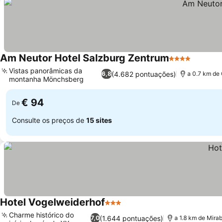
Am Neutor Hotel Salzburg Zentrum
4 Estrelas
Ver pre
Vistas panorâmicas da
(4.682 pontuações)
6,8
a 0.7 km de
montanha Mönchsberg
Ver preços
€ 94
De
Consulte os preços de
15 sites
Hotel Vogelweiderhof
3 Estrelas
Ver preços
Charme histórico do
(1.644 pontuações)
7,0
a 1.8 km de Mirab