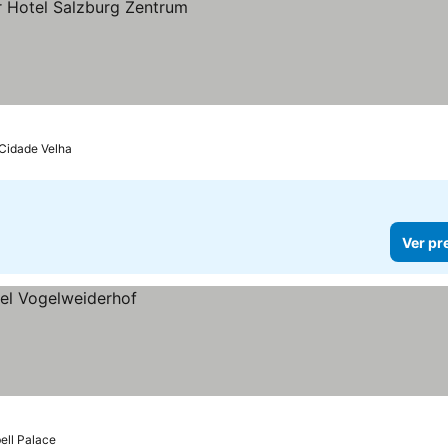
ços
 Cidade Velha
Ver pr
ell Palace