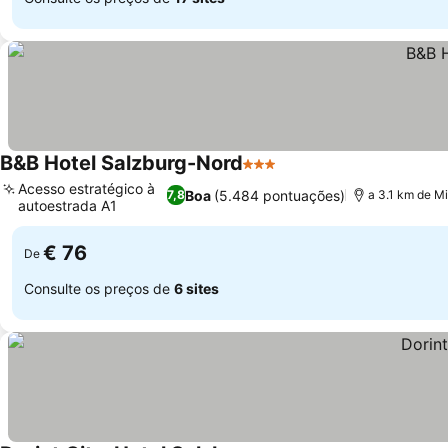
B&B Hotel Salzburg-Nord
3 Estrelas
Ver preços
Acesso estratégico à
Boa
(5.484 pontuações)
7,8
a 3.1 km de Mi
autoestrada A1
Ver preços
€ 76
De
Consulte os preços de
6 sites