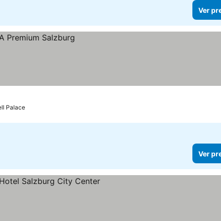
Ver pr
ell Palace
Ver pr