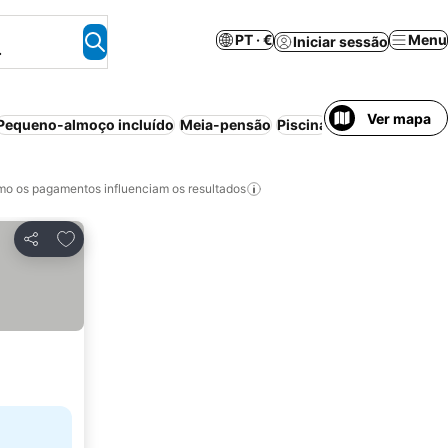
PT · €
Menu
Iniciar sessão
.
Ver mapa
Pequeno-almoço incluído
Meia-pensão
Piscina
Estacionamento
o os pagamentos influenciam os resultados
Adicionar aos favoritos
Partilhar