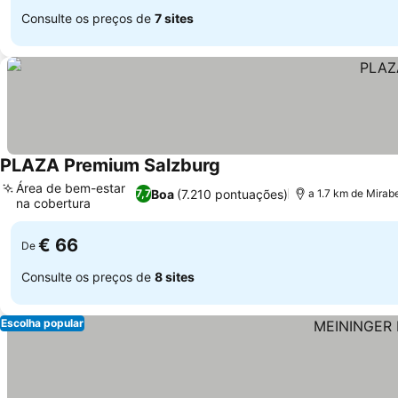
Consulte os preços de
7 sites
PLAZA Premium Salzburg
Ver preços
Área de bem-estar
Boa
(7.210 pontuações)
7,7
a 1.7 km de Mirab
na cobertura
Ver preços
€ 66
De
Consulte os preços de
8 sites
Escolha popular