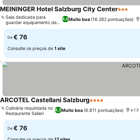
MEININGER Hotel Salzburg City Center
3 Estrela
Ver 
Sala dedicada para
Muito boa
(16.282 pontuações)
8,0
guardar equipamento de
Ver preços
esqui
€ 76
De
Consulte os preços de
1 site
ARCOTEL Castellani Salzburg
4 Estrelas
Ver preços
Culinária requintada no
Muito boa
(6.811 pontuações)
8,2
a 1.3
Restaurante Salieri
Ver preços
€ 76
De
Consulte os preços de
17 sites