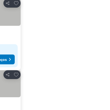
Adicionar aos favoritos
Partilhar
eços
Adicionar aos favoritos
Partilhar