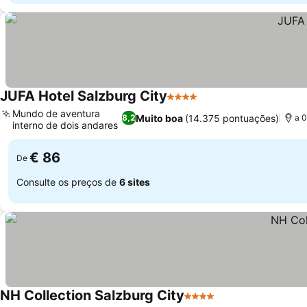
JUFA Hotel Salzburg City
4 Estrelas
Ver preços
Mundo de aventura
Muito boa
(14.375 pontuações)
8,2
a 0
interno de dois andares
Ver preços
€ 86
De
Consulte os preços de
6 sites
NH Collection Salzburg City
4 Estrelas
Ver preços