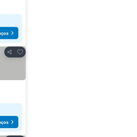
eços
Adicionar aos favoritos
Partilhar
eços