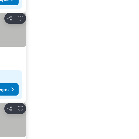
Adicionar aos favoritos
Partilhar
eços
Adicionar aos favoritos
Partilhar