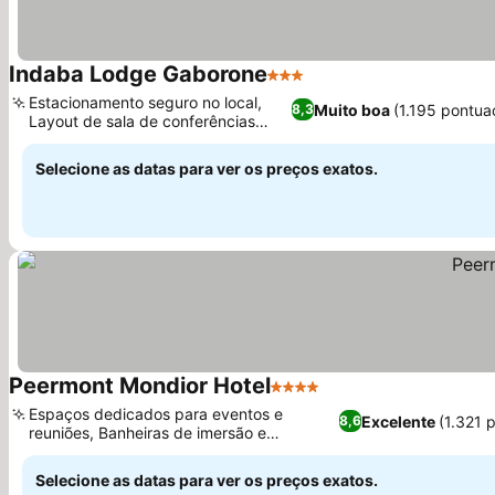
Indaba Lodge Gaborone
3 Estrelas
Estacionamento seguro no local,
Muito boa
(1.195 pontua
8,3
Layout de sala de conferências
dedicado
Selecione as datas para ver os preços exatos.
Peermont Mondior Hotel
4 Estrelas
Espaços dedicados para eventos e
Excelente
(1.321 
8,6
reuniões, Banheiras de imersão e
chuveiros de efeito chuva
Selecione as datas para ver os preços exatos.