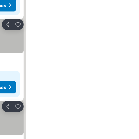
ços
Adicionar aos favoritos
Partilhar
ços
Adicionar aos favoritos
Partilhar