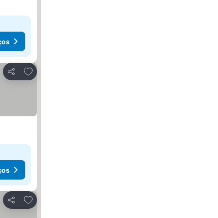
ços
Adicionar aos favoritos
Partilhar
ços
Adicionar aos favoritos
Partilhar