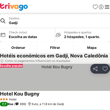
Favoritos
Iniciar
Me
Destino
Gadji
Check-in/out
Hóspedes e quartos
Escolha as datas
2 hóspedes, 1 quarto.
Ordenar
Filtrar
Mapa
Hotéis económicos em Gadji, Nova Caledônia
Como os pagamentos influenciam os resultados
Escolha popular
Partilhar
Ad
Hotel Kou Bugny
Ver preços
Hotel
3 Estrelas
7,7
Boa
699
Kuto, a 11.8 km de Gadji