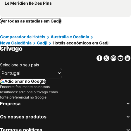
Le Meridien Ile Des Pins
Ver todas as estadias em Gadji
Comparador de Hotéis
Austrália e Oceânia
Nova Caledônia
Gadji
Hotéis económicos em Gadji
Facebook
Twitter
Insta
Yo
Selecione o seu país
Adicionar no Google
Encontre facilmente os nossos
resultados: adicione o trivago como
fonte preferencial no Google.
Empresa
Os nossos produtos
Termos e políticas