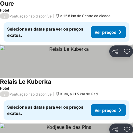
Oure
Ver preços
Hotel
/
a 12.8 km de Centro da cidade
Pontuação não disponível
Selecione as datas para ver os preços
Ver preços
exatos.
Partilhar
Ad
Relais Le Kuberka
Ver preços
Hotel
/
Kuto, a 11.5 km de Gadji
Pontuação não disponível
Selecione as datas para ver os preços
Ver preços
exatos.
Partilhar
Ad