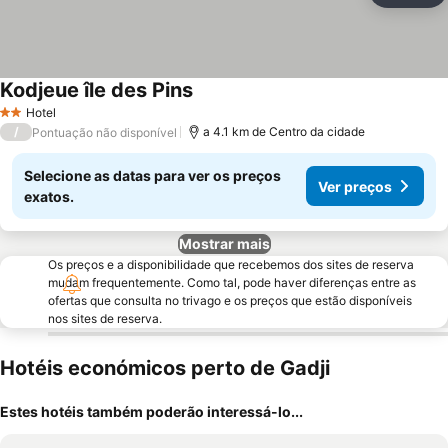
Kodjeue île des Pins
Ver preços
Hotel
2 Estrelas
/
a 4.1 km de Centro da cidade
Pontuação não disponível
Selecione as datas para ver os preços
Ver preços
exatos.
Mostrar mais
Os preços e a disponibilidade que recebemos dos sites de reserva
mudam frequentemente. Como tal, pode haver diferenças entre as
ofertas que consulta no trivago e os preços que estão disponíveis
nos sites de reserva.
Hotéis económicos perto de Gadji
Estes hotéis também poderão interessá-lo...