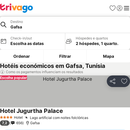
Favoritos
Iniciar
Me
Destino
Gafsa
Check-in/out
Hóspedes e quartos
Escolha as datas
2 hóspedes, 1 quarto.
Ordenar
Filtrar
Mapa
Hotéis económicos em Gafsa, Tunísia
Como os pagamentos influenciam os resultados
Escolha popular
Partilhar
Ad
Hotel Jugurtha Palace
Hotel
Lago artificial com noites folclóricas
4 Estrelas
7,2
656
Gafsa