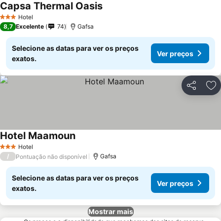
Capsa Thermal Oasis
Hotel
3 Estrelas
8,7
Excelente
74
Gafsa
Selecione as datas para ver os preços
Ver preços
exatos.
Partilhar
Ad
Hotel Maamoun
Hotel
3 Estrelas
/
Gafsa
Pontuação não disponível
Selecione as datas para ver os preços
Ver preços
exatos.
Mostrar mais