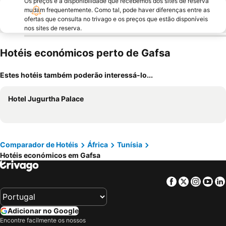
Os preços e a disponibilidade que recebemos dos sites de reserva
mudam frequentemente. Como tal, pode haver diferenças entre as
ofertas que consulta no trivago e os preços que estão disponíveis
nos sites de reserva.
Hotéis económicos perto de Gafsa
Estes hotéis também poderão interessá-lo...
Hotel Jugurtha Palace
Comparador de Hotéis
África
Tunísia
Hotéis económicos em Gafsa
Facebook
Twitter
Insta
Yo
Adicionar no Google
Encontre facilmente os nossos