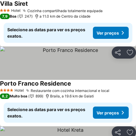
Villa Siret
Ver preços
Hotel
Cozinha compartilhada totalmente equipada
Ver preços
3 Estrelas
7,9
Boa
247
a 11.0 km de Centro da cidade
Selecione as datas para ver os preços
Ver preços
exatos.
Partilhar
Ad
Porto Franco Residence
Ver preços
Hotel
Restaurante com cozinha internacional e local
Ver preços
4 Estrelas
8,2
Muito boa
899
Braila, a 19.6 km de Galati
Selecione as datas para ver os preços
Ver preços
exatos.
Partilhar
Ad