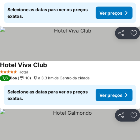
Selecione as datas para ver os preços
Ver preços
exatos.
Partilhar
Ad
Hotel Viva Club
Ver preços
Hotel
5 Estrelas
7,6
Boa
10
a 3.3 km de Centro da cidade
Selecione as datas para ver os preços
Ver preços
exatos.
Partilhar
Ad