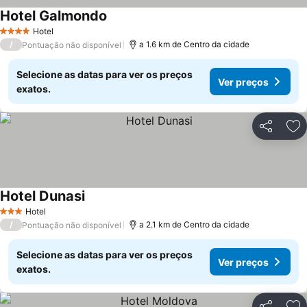
Hotel Galmondo
Ver preços
Hotel
4 Estrelas
/
a 1.6 km de Centro da cidade
Pontuação não disponível
Selecione as datas para ver os preços
Ver preços
exatos.
Partilhar
Ad
Hotel Dunasi
Ver preços
Hotel
3 Estrelas
/
a 2.1 km de Centro da cidade
Pontuação não disponível
Selecione as datas para ver os preços
Ver preços
exatos.