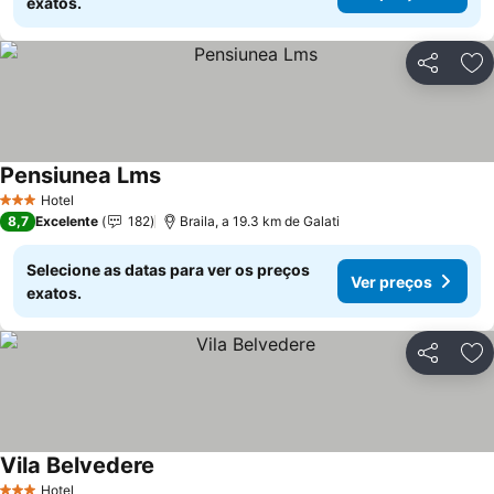
exatos.
Partilhar
Ad
Pensiunea Lms
Ver preços
Hotel
3 Estrelas
8,7
Excelente
182
Braila, a 19.3 km de Galati
Selecione as datas para ver os preços
Ver preços
exatos.
Partilhar
Ad
Vila Belvedere
Ver preços
Hotel