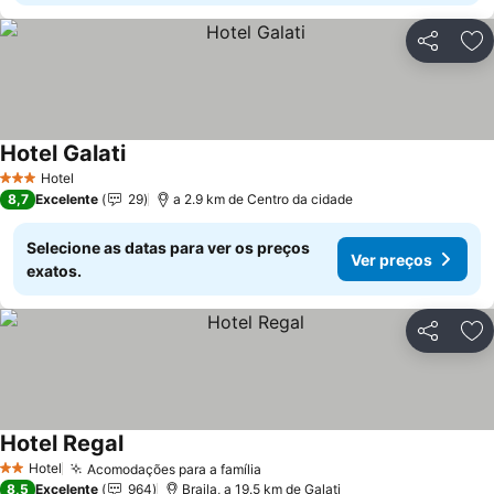
Partilhar
Ad
Hotel Galati
Ver preços
Hotel
3 Estrelas
8,7
Excelente
29
a 2.9 km de Centro da cidade
Selecione as datas para ver os preços
Ver preços
exatos.
Partilhar
Ad
Hotel Regal
Ver preços
Hotel
Acomodações para a família
Ver preços
2 Estrelas
8,5
Excelente
964
Braila, a 19.5 km de Galati