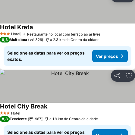
Hotel Kreta
Ver preços
Hotel
Restaurante no local com terraço ao ar livre
Ver preços
3 Estrelas
8,3
Muito boa
326
a 2.3 km de Centro da cidade
Selecione as datas para ver os preços
Ver preços
exatos.
Partilhar
Ad
Hotel City Break
Ver preços
Hotel
3 Estrelas
8,8
Excelente
987
a 1.9 km de Centro da cidade
Selecione as datas para ver os preços