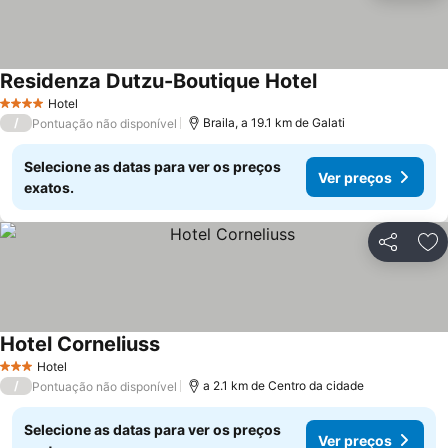
Residenza Dutzu-Boutique Hotel
Ver preços
Hotel
4 Estrelas
/
Braila, a 19.1 km de Galati
Pontuação não disponível
Selecione as datas para ver os preços
Ver preços
exatos.
Partilhar
Ad
Hotel Corneliuss
Ver preços
Hotel
3 Estrelas
/
a 2.1 km de Centro da cidade
Pontuação não disponível
Selecione as datas para ver os preços
Ver preços