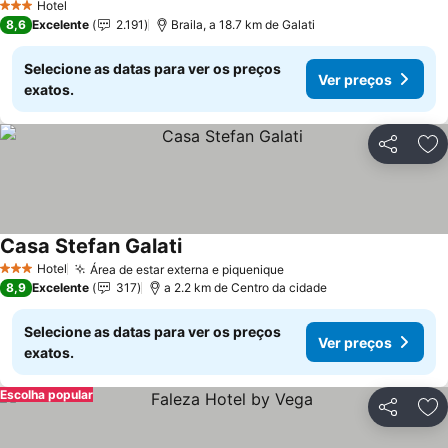
Hotel
3 Estrelas
8,6
Excelente
2.191
Braila, a 18.7 km de Galati
Selecione as datas para ver os preços
Ver preços
exatos.
Partilhar
Ad
Casa Stefan Galati
Ver preços
Hotel
Área de estar externa e piquenique
Ver preços
3 Estrelas
8,9
Excelente
317
a 2.2 km de Centro da cidade
Selecione as datas para ver os preços
Ver preços
exatos.
Escolha popular
Partilhar
Ad