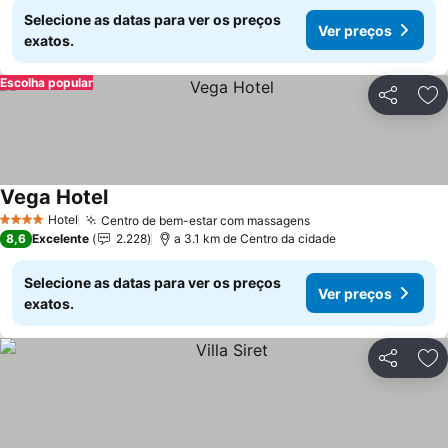
Selecione as datas para ver os preços
Ver preços
exatos.
Escolha popular
Partilhar
Ad
Vega Hotel
Ver preços
Hotel
Centro de bem-estar com massagens
Ver preços
4 Estrelas
8,6
Excelente
2.228
a 3.1 km de Centro da cidade
Selecione as datas para ver os preços
Ver preços
exatos.
Partilhar
Ad