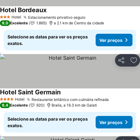
Hotel Bordeaux
Ver preços
Hotel
Estacionamento privativo seguro
Ver preços
3 Estrelas
9,0
Excelente
1.865
a 2.1 km de Centro da cidade
Selecione as datas para ver os preços
Ver preços
exatos.
Partilhar
Ad
Hotel Saint Germain
Ver preços
Hotel
Restaurante britânico com culinária refinada
Ver preços
4 Estrelas
9,4
Excelente
920
Braila, a 19.3 km de Galati
Selecione as datas para ver os preços
Ver preços
exatos.