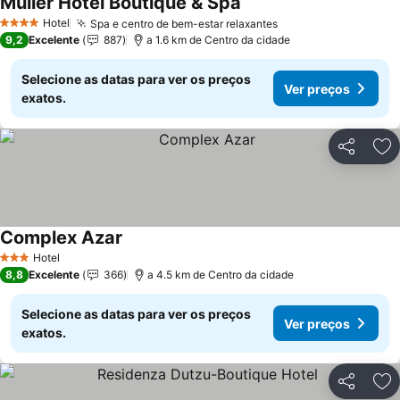
Muller Hotel Boutique & Spa
Ver preços
Hotel
Spa e centro de bem-estar relaxantes
Ver preços
4 Estrelas
9,2
Excelente
887
a 1.6 km de Centro da cidade
Selecione as datas para ver os preços
Ver preços
exatos.
Partilhar
Ad
Complex Azar
Ver preços
Hotel
3 Estrelas
8,8
Excelente
366
a 4.5 km de Centro da cidade
Selecione as datas para ver os preços
Ver preços
exatos.
Partilhar
Ad