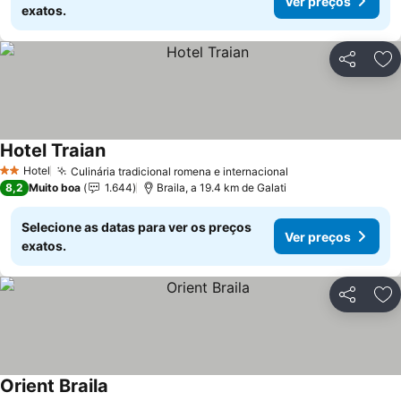
Ver preços
exatos.
Partilhar
Ad
Hotel Traian
Ver preços
Hotel
Culinária tradicional romena e internacional
Ver preços
2 Estrelas
8,2
Muito boa
1.644
Braila, a 19.4 km de Galati
Selecione as datas para ver os preços
Ver preços
exatos.
Partilhar
Ad
Orient Braila
Ver preços