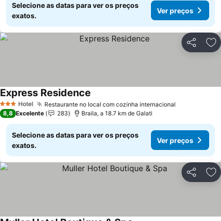
Selecione as datas para ver os preços
Ver preços
exatos.
Partilhar
Ad
Express Residence
Ver preços
Hotel
Restaurante no local com cozinha internacional
Ver preços
3 Estrelas
8,8
Excelente
283
Braila, a 18.7 km de Galati
Selecione as datas para ver os preços
Ver preços
exatos.
Partilhar
Ad