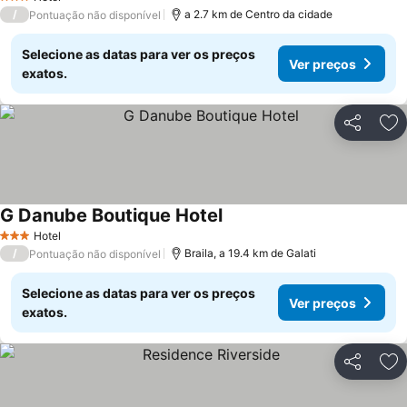
3 Estrelas
/
a 2.7 km de Centro da cidade
Pontuação não disponível
Selecione as datas para ver os preços
Ver preços
exatos.
Partilhar
Ad
G Danube Boutique Hotel
Ver preços
Hotel
3 Estrelas
/
Braila, a 19.4 km de Galati
Pontuação não disponível
Selecione as datas para ver os preços
Ver preços
exatos.
Partilhar
Ad