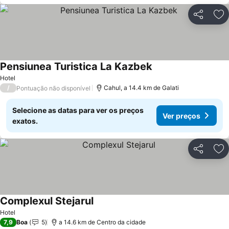
Partilhar
Ad
Pensiunea Turistica La Kazbek
Ver preços
Hotel
/
Cahul, a 14.4 km de Galati
Pontuação não disponível
Selecione as datas para ver os preços
Ver preços
exatos.
Partilhar
Ad
Complexul Stejarul
Ver preços
Hotel
7,9
Boa
5
a 14.6 km de Centro da cidade