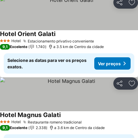
Partilhar
Ad
Hotel Orient Galati
Ver preços
Hotel
Estacionamento privativo conveniente
Ver preços
3 Estrelas
9,1
Excelente
1.740
a 3.5 km de Centro da cidade
Selecione as datas para ver os preços
Ver preços
exatos.
Partilhar
Ad
Hotel Magnus Galati
Ver preços
Hotel
Restaurante romeno tradicional
Ver preços
3 Estrelas
9,1
Excelente
2.338
a 3.6 km de Centro da cidade