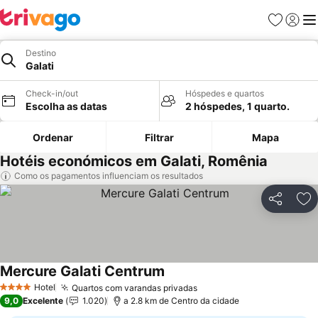
Favoritos
Iniciar
Me
Destino
Galati
Check-in/out
Hóspedes e quartos
Escolha as datas
2 hóspedes, 1 quarto.
Ordenar
Filtrar
Mapa
Hotéis económicos em Galati, Romênia
Como os pagamentos influenciam os resultados
Partilhar
Ad
Mercure Galati Centrum
Ver preços
Hotel
Quartos com varandas privadas
Ver preços
4 Estrelas
9,0
Excelente
1.020
a 2.8 km de Centro da cidade