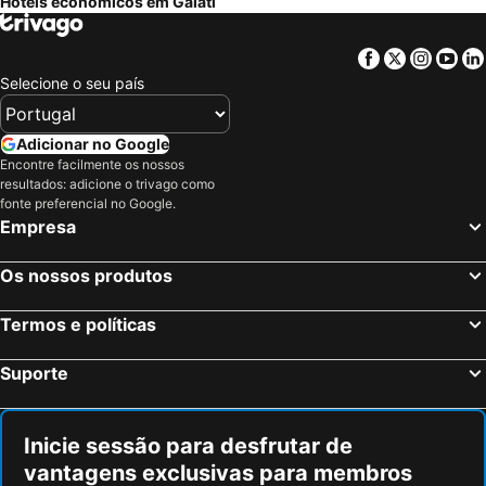
Hotéis económicos em Galati
Facebook
Twitter
Insta
Yo
Selecione o seu país
Adicionar no Google
Encontre facilmente os nossos
resultados: adicione o trivago como
fonte preferencial no Google.
Empresa
Os nossos produtos
Termos e políticas
Suporte
Inicie sessão para desfrutar de
vantagens exclusivas para membros