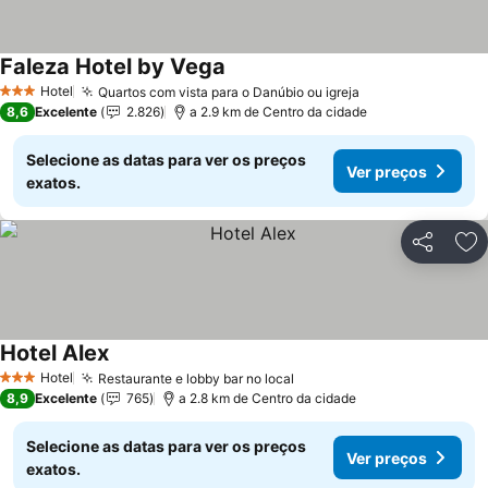
Faleza Hotel by Vega
Ver preços
Hotel
Quartos com vista para o Danúbio ou igreja
Ver preços
3 Estrelas
8,6
Excelente
2.826
a 2.9 km de Centro da cidade
Selecione as datas para ver os preços
Ver preços
exatos.
Partilhar
Ad
Hotel Alex
Ver preços
Hotel
Restaurante e lobby bar no local
Ver preços
3 Estrelas
8,9
Excelente
765
a 2.8 km de Centro da cidade
Selecione as datas para ver os preços
Ver preços
exatos.