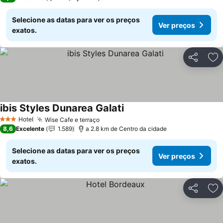
Selecione as datas para ver os preços
Ver preços
exatos.
Partilhar
Ad
ibis Styles Dunarea Galati
Ver preços
Hotel
Wise Cafe e terraço
Ver preços
3 Estrelas
8,6
Excelente
1.589
a 2.8 km de Centro da cidade
Selecione as datas para ver os preços
Ver preços
exatos.
Partilhar
Ad