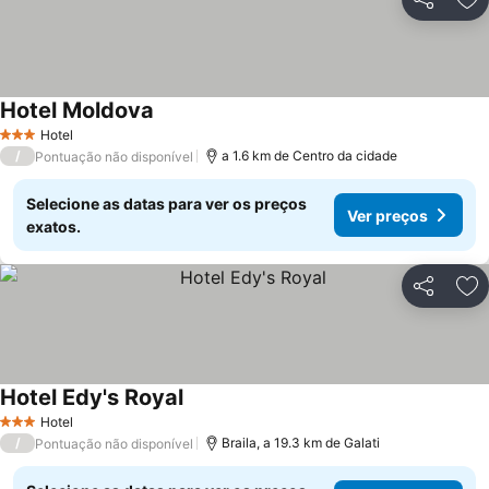
Partilhar
Ad
Hotel Moldova
Ver preços
Hotel
3 Estrelas
/
a 1.6 km de Centro da cidade
Pontuação não disponível
Selecione as datas para ver os preços
Ver preços
exatos.
Partilhar
Ad
Hotel Edy's Royal
Ver preços
Hotel
3 Estrelas
/
Braila, a 19.3 km de Galati
Pontuação não disponível