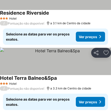
Residence Riverside
Ver preços
Hotel
3 Estrelas
/
a 3.1 km de Centro da cidade
Pontuação não disponível
Selecione as datas para ver os preços
Ver preços
exatos.
Partilhar
Ad
Hotel Terra Balneo&Spa
Ver preços
Hotel
3 Estrelas
/
a 3.3 km de Centro da cidade
Pontuação não disponível
Selecione as datas para ver os preços
Ver preços
exatos.