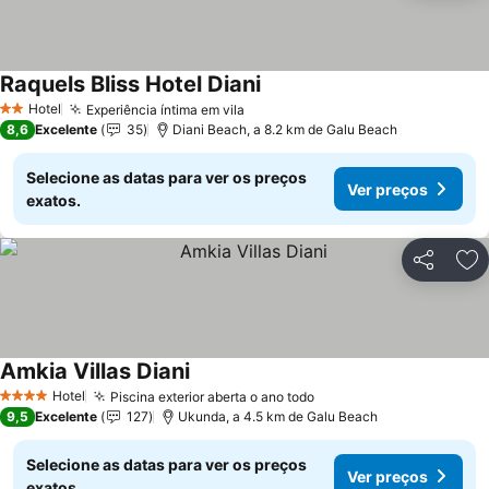
Raquels Bliss Hotel Diani
Hotel
Experiência íntima em vila
2 Estrelas
8,6
Excelente
35
Diani Beach, a 8.2 km de Galu Beach
Selecione as datas para ver os preços
Ver preços
exatos.
Partilhar
Ad
Amkia Villas Diani
Hotel
Piscina exterior aberta o ano todo
4 Estrelas
9,5
Excelente
127
Ukunda, a 4.5 km de Galu Beach
Selecione as datas para ver os preços
Ver preços
exatos.