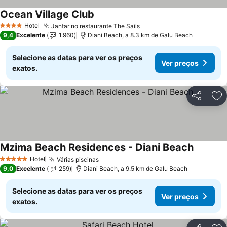
Ocean Village Club
Hotel
Jantar no restaurante The Sails
4 Estrelas
9,4
Excelente
1.960
Diani Beach, a 8.3 km de Galu Beach
Selecione as datas para ver os preços
Ver preços
exatos.
Partilhar
Ad
Mzima Beach Residences - Diani Beach
Hotel
Várias piscinas
5 Estrelas
9,0
Excelente
259
Diani Beach, a 9.5 km de Galu Beach
Selecione as datas para ver os preços
Ver preços
exatos.