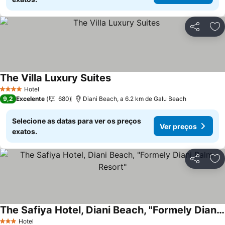
Partilhar
Ad
The Villa Luxury Suites
Hotel
4 Estrelas
9,2
Excelente
680
Diani Beach, a 6.2 km de Galu Beach
Selecione as datas para ver os preços
Ver preços
exatos.
Partilhar
Ad
The Safiya Hotel, Diani Beach, "Formely Diani Palm Resort"
Hotel
3 Estrelas