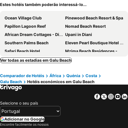
Estes hotéis também poderão interessá-lo...
Ocean Village Club
Pinewood Beach Resort & Spa
Papillon Lagoon Reef
Nomad Beach Resort
African Dream Cottages - Diani Beach
Upani in Diani
Southern Palms Beach
Eleven Pearl Boutique Hotel & Spa
Safari Beach Hotel
Mzima Beach Residences - Diani Beach
Pinewood Beach Resort and Spa
Sonrisa Villas
Ver todas as estadias em Galu Beach
Kinondo Poa Beach Resort
The Maji Beach Boutique Hotel
Comparador de Hotéis
África
Quénia
Costa
Kinondo Kwetu
Villa Turquoise
Galu Beach
Hotéis económicos em Galu Beach
Boxo Diani
Blue Marlin Beach Hotel
Soul Breeze Beach Resort
Villa Mandhari - Diani Beach
Facebook
Twitter
Insta
Yo
Diani Bay
Amkia Villas Diani
Selecione o seu país
Seaclusion Diani
Diani Pearl
PrideInn Hotel Diani
Mangro Hotel Diani
Adicionar no Google
Encontre facilmente os nossos
Hotel AfroChic Diani Beach
Baali Diani Apartments