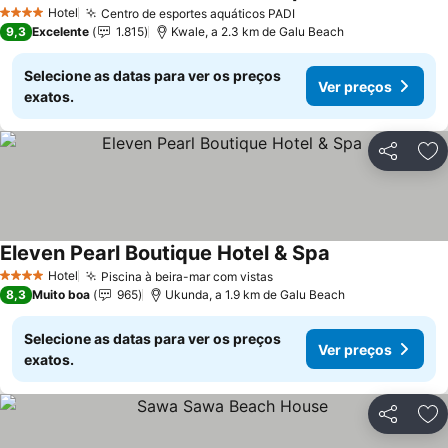
Hotel
Centro de esportes aquáticos PADI
4 Estrelas
9,3
Excelente
1.815
Kwale, a 2.3 km de Galu Beach
Selecione as datas para ver os preços
Ver preços
exatos.
Partilhar
Ad
Eleven Pearl Boutique Hotel & Spa
Hotel
Piscina à beira-mar com vistas
4 Estrelas
8,3
Muito boa
965
Ukunda, a 1.9 km de Galu Beach
Selecione as datas para ver os preços
Ver preços
exatos.
Partilhar
Ad