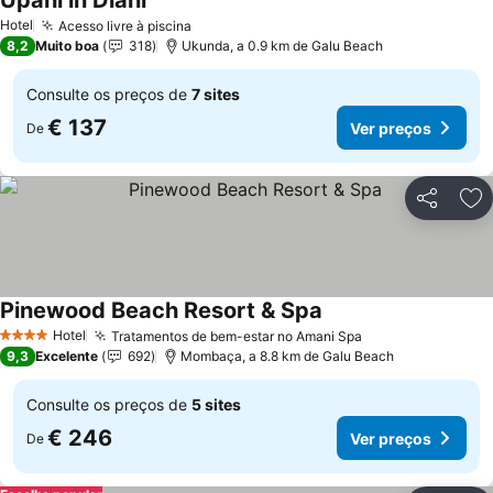
Upani in Diani
Hotel
Acesso livre à piscina
8,2
Muito boa
318
Ukunda, a 0.9 km de Galu Beach
Consulte os preços de
7 sites
€ 137
Ver preços
De
Partilhar
Ad
Pinewood Beach Resort & Spa
Hotel
Tratamentos de bem-estar no Amani Spa
4 Estrelas
9,3
Excelente
692
Mombaça, a 8.8 km de Galu Beach
Consulte os preços de
5 sites
€ 246
Ver preços
De