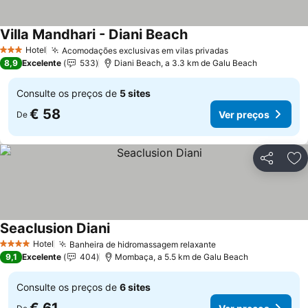
Villa Mandhari - Diani Beach
Hotel
Acomodações exclusivas em vilas privadas
3 Estrelas
8,9
Excelente
533
Diani Beach, a 3.3 km de Galu Beach
Consulte os preços de
5 sites
€ 58
Ver preços
De
Partilhar
Ad
Seaclusion Diani
Hotel
Banheira de hidromassagem relaxante
4 Estrelas
9,1
Excelente
404
Mombaça, a 5.5 km de Galu Beach
Consulte os preços de
6 sites