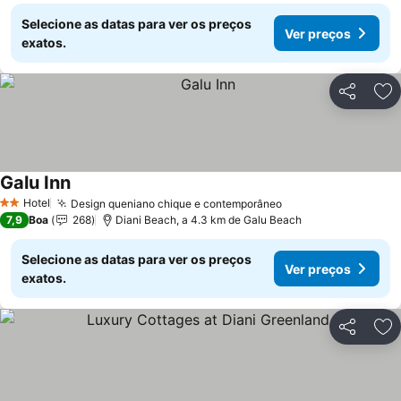
Selecione as datas para ver os preços
Ver preços
exatos.
Partilhar
Ad
Galu Inn
Hotel
Design queniano chique e contemporâneo
2 Estrelas
7,9
Boa
268
Diani Beach, a 4.3 km de Galu Beach
Selecione as datas para ver os preços
Ver preços
exatos.
Partilhar
Ad