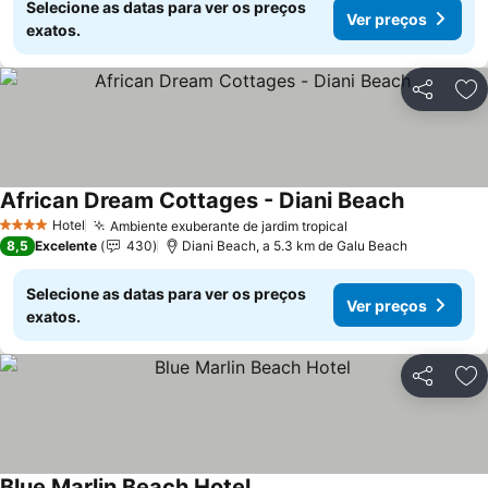
Selecione as datas para ver os preços
Ver preços
exatos.
Partilhar
Ad
African Dream Cottages - Diani Beach
Hotel
Ambiente exuberante de jardim tropical
4 Estrelas
8,5
Excelente
430
Diani Beach, a 5.3 km de Galu Beach
Selecione as datas para ver os preços
Ver preços
exatos.
Partilhar
Ad
Blue Marlin Beach Hotel