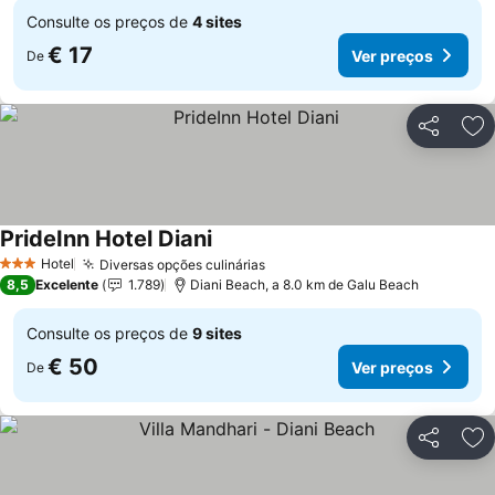
Consulte os preços de
4 sites
€ 17
Ver preços
De
Partilhar
Ad
PrideInn Hotel Diani
Hotel
Diversas opções culinárias
3 Estrelas
8,5
Excelente
1.789
Diani Beach, a 8.0 km de Galu Beach
Consulte os preços de
9 sites
€ 50
Ver preços
De
Partilhar
Ad