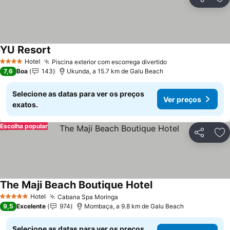
Partilhar
Ad
YU Resort
Hotel
Piscina exterior com escorrega divertido
4 Estrelas
7,6
Boa
143
Ukunda, a 15.7 km de Galu Beach
Selecione as datas para ver os preços
Ver preços
exatos.
Escolha popular
Partilhar
Ad
The Maji Beach Boutique Hotel
Hotel
Cabana Spa Moringa
5 Estrelas
9,5
Excelente
974
Mombaça, a 9.8 km de Galu Beach
Selecione as datas para ver os preços