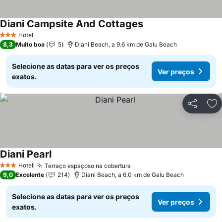
Diani Campsite And Cottages
Hotel
3 Estrelas
8,3
Muito boa
5
Diani Beach, a 9.6 km de Galu Beach
Selecione as datas para ver os preços
Ver preços
exatos.
Partilhar
Ad
Diani Pearl
Hotel
Terraço espaçoso na cobertura
3 Estrelas
9,0
Excelente
214
Diani Beach, a 6.0 km de Galu Beach
Selecione as datas para ver os preços
Ver preços
exatos.