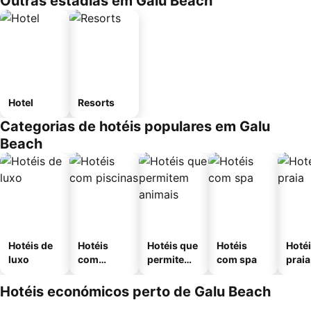
Outras estadias em Galu Beach
Hotel
Resorts
Categorias de hotéis populares em Galu
Beach
Hotéis de
Hotéis
Hotéis que
Hotéis
Hotéi
luxo
com
permitem
com spa
praia
piscinas
animais
Hotéis económicos perto de Galu Beach