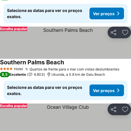
Selecione as datas para ver os preços
Ver preços
exatos.
Escolha popular
Partilhar
Ad
Southern Palms Beach
Hotel
Quartos de frente para o mar com vistas deslumbrantes
4 Estrelas
8,5
Excelente
6.803
Ukunda, a 0.8 km de Galu Beach
Selecione as datas para ver os preços
Ver preços
exatos.
Escolha popular
Partilhar
Ad