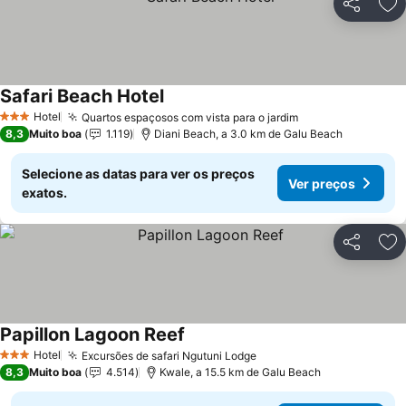
Partilhar
Ad
Safari Beach Hotel
Hotel
Quartos espaçosos com vista para o jardim
3 Estrelas
8,3
Muito boa
1.119
Diani Beach, a 3.0 km de Galu Beach
Selecione as datas para ver os preços
Ver preços
exatos.
Partilhar
Ad
Papillon Lagoon Reef
Hotel
Excursões de safari Ngutuni Lodge
3 Estrelas
8,3
Muito boa
4.514
Kwale, a 15.5 km de Galu Beach