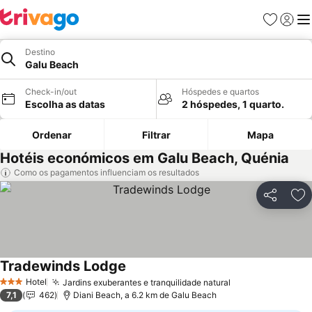
Favoritos
Iniciar
Me
Destino
Galu Beach
Check-in/out
Hóspedes e quartos
Escolha as datas
2 hóspedes, 1 quarto.
Ordenar
Filtrar
Mapa
Hotéis económicos em Galu Beach, Quénia
Como os pagamentos influenciam os resultados
Partilhar
Ad
Tradewinds Lodge
Hotel
Jardins exuberantes e tranquilidade natural
3 Estrelas
7,1
462
Diani Beach, a 6.2 km de Galu Beach