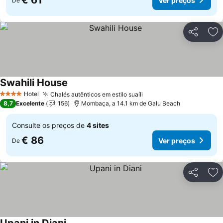
€ 61
Ver preços
De
Partilhar
Ad
Swahili House
Hotel
Chalés autênticos em estilo suaíli
4 Estrelas
8,7
Excelente
156
Mombaça, a 14.1 km de Galu Beach
Consulte os preços de
4 sites
€ 86
Ver preços
De
Partilhar
Ad