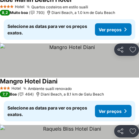
Hotel
Quartos costeiros em estilo suaíli
4 Estrelas
8,2
Muito boa
793
Diani Beach, a 1.0 km de Galu Beach
Selecione as datas para ver os preços
Ver preços
exatos.
Partilhar
Ad
Mangro Hotel Diani
Hotel
Ambiente suaíli renovado
3 Estrelas
7,7
Boa
464
Diani Beach, a 8.1 km de Galu Beach
Selecione as datas para ver os preços
Ver preços
exatos.
Partilhar
Ad