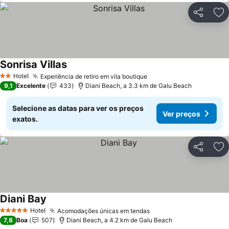
Partilhar
Ad
Sonrisa Villas
Hotel
Experiência de retiro em vila boutique
2 Estrelas
9,1
Excelente
433
Diani Beach, a 3.3 km de Galu Beach
Selecione as datas para ver os preços
Ver preços
exatos.
Partilhar
Ad
Diani Bay
Hotel
Acomodações únicas em tendas
5 Estrelas
7,8
Boa
507
Diani Beach, a 4.2 km de Galu Beach