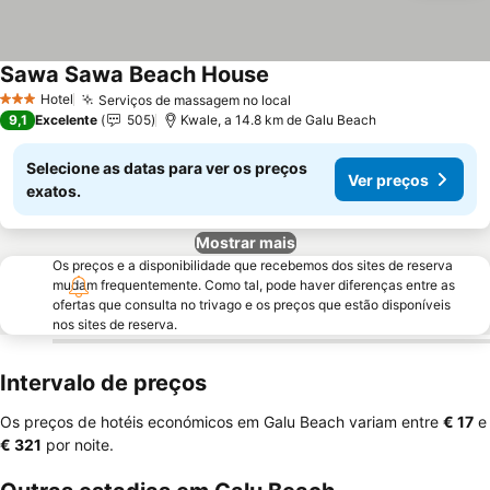
Sawa Sawa Beach House
Hotel
Serviços de massagem no local
3 Estrelas
9,1
Excelente
505
Kwale, a 14.8 km de Galu Beach
Selecione as datas para ver os preços
Ver preços
exatos.
Mostrar mais
Os preços e a disponibilidade que recebemos dos sites de reserva
mudam frequentemente. Como tal, pode haver diferenças entre as
ofertas que consulta no trivago e os preços que estão disponíveis
nos sites de reserva.
Intervalo de preços
Os preços de hotéis económicos em Galu Beach variam entre
‎€ 17
e
‎€ 321
por noite.