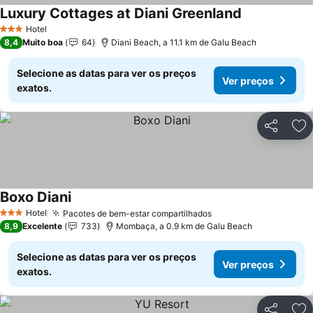
Luxury Cottages at Diani Greenland
Hotel
3 Estrelas
8,4
Muito boa
64
Diani Beach, a 11.1 km de Galu Beach
Selecione as datas para ver os preços
Ver preços
exatos.
Partilhar
Ad
Boxo Diani
Hotel
Pacotes de bem-estar compartilhados
3 Estrelas
8,9
Excelente
733
Mombaça, a 0.9 km de Galu Beach
Selecione as datas para ver os preços
Ver preços
exatos.