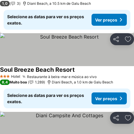
1,0
3
Diani Beach, a 10.5 km de Galu Beach
Selecione as datas para ver os preços
Ver preços
exatos.
Partilhar
Ad
Soul Breeze Beach Resort
Hotel
Restaurante à beira-mar e música ao vivo
3 Estrelas
8,4
Muito boa
1.289
Diani Beach, a 1.0 km de Galu Beach
Selecione as datas para ver os preços
Ver preços
exatos.
Partilhar
Ad