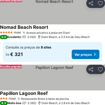
Escolha popular
Partilhar
Ad
Nomad Beach Resort
Hotel
Acesso privativo à praia em Diani
5 Estrelas
9,0
Excelente
3.092
Diani Beach, a 3.5 km de Galu Beach
Consulte os preços de
8 sites
€ 321
Ver preços
De
Escolha popular
Partilhar
Ad
Papillon Lagoon Reef
Hotel
Restaurante Bistro à beira da piscina
3 Estrelas
8,3
Muito boa
3.382
Diani Beach, a 2.8 km de Galu Beach