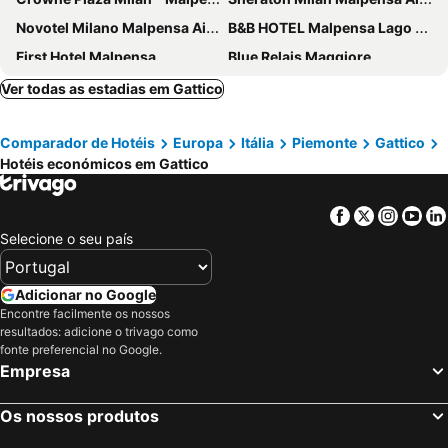
Novotel Milano Malpensa Airport
B&B HOTEL Malpensa Lago Maggiore
First Hotel Malpensa
Blue Relais Maggiore
Hotel Oleggio Malpensa
Hotel Villa Malpensa
Ver todas as estadias em Gattico
TRIBE Milano Malpensa
Hotel Villa Delle Rose - Malpensa
Comparador de Hotéis
Europa
Itália
Piemonte
Gattico
Best Western Hotel Cavalieri Della Corona
Aer Hotel Malpensa
Hotéis económicos em Gattico
Dolce by Wyndham Milan Malpensa
Luna Hotel Motel Lago Maggiore Arona
Hotel La Palma
Hotel Concorde
Facebook
Twitter
Insta
Yo
Hotel Residence Montelago
Grand Hotel Bristol
Selecione o seu país
Osteria delle 3V
Regina Palace Hotel
Grand Hotel Des Iles Borromees
Hotel Giardino
Adicionar no Google
Encontre facilmente os nossos
Hilton Garden Inn Milan Malpensa
Hilton Garden Inn Milan Malpensa
resultados: adicione o trivago como
Hotel Ristorante Tre Leoni
Villa Giglio
fonte preferencial no Google.
Empresa
Hotel San Giacomo
Hotel Meeting
Hotel Da Cesare
Novotel Malpensa Airport
Os nossos produtos
Hotel Castello Dal Pozzo
Hotel Spagna