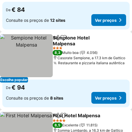
€ 84
De
Consulte os preços de
12 sites
Ver preços
Sempione Hotel
Partilhar
Adicionar aos favoritos
Malpensa
3 Estrelas
8,3
Muito boa
4.056
Casorate Sempione, a 17.3 km de Gattico
Restaurante e pizzaria italiana autêntica
Escolha popular
€ 94
De
Consulte os preços de
8 sites
Ver preços
First Hotel Malpensa
Partilhar
Adicionar aos favoritos
4 Estrelas
8,5
Excelente
11.815
Somma Lombardo, a 16.3 km de Gattico