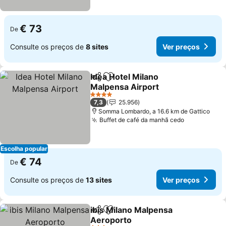
€ 73
De
Consulte os preços de
8 sites
Ver preços
Idea Hotel Milano
Partilhar
Adicionar aos favoritos
Malpensa Airport
4 Estrelas
7,3
25.956
Somma Lombardo, a 16.6 km de Gattico
Buffet de café da manhã cedo
Escolha popular
€ 74
De
Consulte os preços de
13 sites
Ver preços
ibis Milano Malpensa
Partilhar
Adicionar aos favoritos
Aeroporto