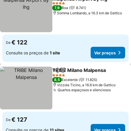
4 Estrelas
7,9
Boa
8.741
Somma Lombardo, a 16.3 km de Gattico
€ 122
De
Consulte os preços de
1 site
Ver preços
TRIBE Milano Malpensa
Partilhar
Adicionar aos favoritos
4 Estrelas
8,5
Excelente
11.825
Vizzola Ticino, a 16.6 km de Gattico
Quartos espaçosos e silenciosos
€ 127
De
Consulte os preços de
11 sites
Ver preços