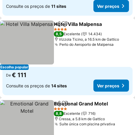
Consulte os preços de
11 sites
Ver preços
Hotel Villa Malpensa
Partilhar
Adicionar aos favoritos
4 Estrelas
8,5
Excelente
14.434
Vizzola Ticino, a 16.5 km de Gattico
Perto do Aeroporto de Malpensa
Escolha popular
€ 111
De
Consulte os preços de
14 sites
Ver preços
Emotional Grand Motel
Partilhar
Adicionar aos favoritos
4 Estrelas
8,8
Excelente
716
Cressa, a 5.8 km de Gattico
Suíte única com piscina privativa