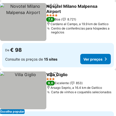
Novotel Milano Malpensa
Partilhar
Adicionar aos favoritos
Airport
4 Estrelas
7,8
Boa
8.721
Cardano al Campo, a 19.9 km de Gattico
Centro de conferências para hóspedes a
negócios
€ 98
De
Consulte os preços de
15 sites
Ver preços
Villa Giglio
Partilhar
Adicionar aos favoritos
3 Estrelas
9,0
Excelente
853
Arsago Seprio, a 16.4 km de Gattico
Carta de vinhos e coquetéis selecionados
Escolha popular