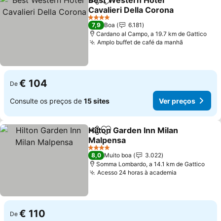
Best Western Hotel
Partilhar
Adicionar aos favoritos
Cavalieri Della Corona
4 Estrelas
7,9
Boa
6.181
Cardano al Campo, a 19.7 km de Gattico
Amplo buffet de café da manhã
€ 104
De
Consulte os preços de
15 sites
Ver preços
Hilton Garden Inn Milan
Partilhar
Adicionar aos favoritos
Malpensa
4 Estrelas
8,0
Muito boa
3.022
Somma Lombardo, a 14.1 km de Gattico
Acesso 24 horas à academia
€ 110
De