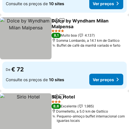
Consulte os preços de
10 sites
Ver preços
Dolce by Wyndham Milan
Partilhar
Adicionar aos favoritos
Malpensa
4 Estrelas
8,1
Muito boa
4.137
Somma Lombardo, a 14.1 km de Gattico
Buffet de café da manhã variado e farto
€ 72
De
Consulte os preços de
10 sites
Ver preços
Sirio Hotel
Partilhar
Adicionar aos favoritos
3 Estrelas
8,6
Excelente
1.985
Dormelletto, a 5.0 km de Gattico
Pequeno-almoço buffet internacional com
iguarias locais