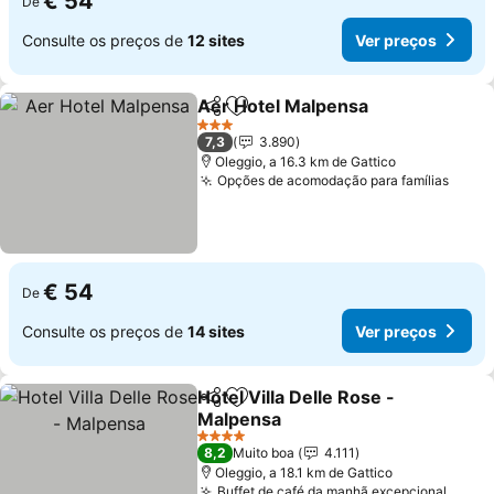
€ 54
De
Consulte os preços de
12 sites
Ver preços
Aer Hotel Malpensa
Partilhar
Adicionar aos favoritos
3 Estrelas
7,3
3.890
Oleggio, a 16.3 km de Gattico
Opções de acomodação para famílias
€ 54
De
Consulte os preços de
14 sites
Ver preços
Hotel Villa Delle Rose -
Partilhar
Adicionar aos favoritos
Malpensa
4 Estrelas
8,2
Muito boa
4.111
Oleggio, a 18.1 km de Gattico
Buffet de café da manhã excepcional