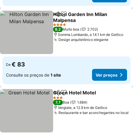
Hilton Garden Inn Milan
Partilhar
Adicionar aos favoritos
Malpensa
4 Estrelas
8,2
Muito boa
2.702
Somma Lombardo, a 14.1 km de Gattico
Design arquitetônico elegante
€ 83
De
Consulte os preços de
1 site
Ver preços
Green Hotel Motel
Partilhar
Adicionar aos favoritos
3 Estrelas
7,7
Boa
1.684
Vergiate, a 12.9 km de Gattico
Restaurante e bar aconchegantes no local