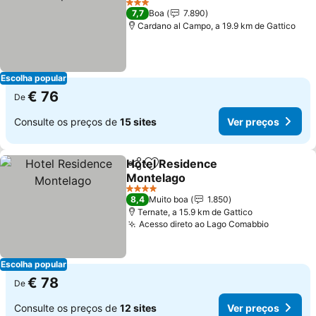
3 Estrelas
7,7
Boa
7.890
Cardano al Campo, a 19.9 km de Gattico
Escolha popular
€ 76
De
Consulte os preços de
15 sites
Ver preços
Hotel Residence
Partilhar
Adicionar aos favoritos
Montelago
4 Estrelas
8,4
Muito boa
1.850
Ternate, a 15.9 km de Gattico
Acesso direto ao Lago Comabbio
Escolha popular
€ 78
De
Consulte os preços de
12 sites
Ver preços