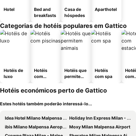
Hotel
Bed and
Casa de
Aparthotel
breakfasts
hóspedes
Categorias de hotéis populares em Gattico
Hotéis de
Hotéis
Hotéis que
Hotéis
Hoté
luxo
com
permitem
com spa
com
piscinas
animais
esta
ment
Hotéis económicos perto de Gattico
Estes hotéis também poderão interessá-lo...
Idea Hotel Milano Malpensa Airport
Holiday Inn Express Milan - Malpensa Airport By Ihg
ibis Milano Malpensa Aeroporto
Moxy Milan Malpensa Airport
Crowne Plaza Milan - Malpensa Airport By Ihg
Sheraton Milan Malpensa Airport Hotel & Conference Centre