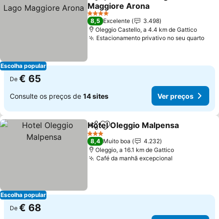
Partilhar
Adicionar aos favoritos
Maggiore Arona
4 Estrelas
8,5
Excelente
3.498
Oleggio Castello, a 4.4 km de Gattico
Estacionamento privativo no seu quarto
Escolha popular
€ 65
De
Consulte os preços de
14 sites
Ver preços
Hotel Oleggio Malpensa
Partilhar
Adicionar aos favoritos
3 Estrelas
8,4
Muito boa
4.232
Oleggio, a 16.1 km de Gattico
Café da manhã excepcional
Escolha popular
€ 68
De