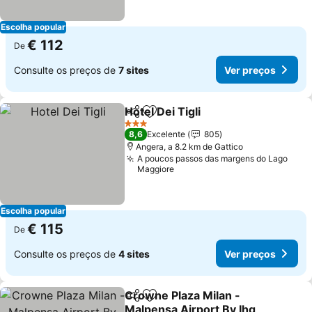
Escolha popular
€ 112
De
Consulte os preços de
7 sites
Ver preços
Hotel Dei Tigli
Partilhar
Adicionar aos favoritos
3 Estrelas
8,6
Excelente
805
Angera, a 8.2 km de Gattico
A poucos passos das margens do Lago
Maggiore
Escolha popular
€ 115
De
Consulte os preços de
4 sites
Ver preços
Crowne Plaza Milan -
Partilhar
Adicionar aos favoritos
Malpensa Airport By Ihg