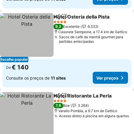
Hotel Osteria della Pista
Partilhar
Adicionar aos favoritos
4 Estrelas
9,2
Excelente
6.532
Casorate Sempione, a 17.4 km de Gattico
Sacos de café da manhã gourmet para
partidas antecipadas
Escolha popular
€ 140
De
Consulte os preços de
11 sites
Ver preços
Hotel Ristorante La Perla
Partilhar
Adicionar aos favoritos
4 Estrelas
7,9
Boa
3.264
Varallo Pombia, a 9.7 km de Gattico
Acesso direto à piscina em alguns quartos