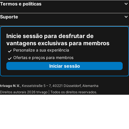
Termos e políticas
Hotel Ponti
Green Hotel Motel
Hotel Villa Borghi
Hotel Astoria
Suporte
Sirio Hotel
Hotel Le Palme
Hotel Villa Paradiso
Hotel Battle Of Britain
Inicie sessão para desfrutar de
Hotel Bocciolo
Hotel Aracoeli
vantagens exclusivas para membros
Hotel San Rocco
Hotel La Bussola
Personalize a sua experiência
campagnoli
Lago Maggiore
Ofertas e preços para membros
Relais Casali della Cisterna
Cavour 30TRE già Hotel Moderno
Iniciar sessão
Hotel L'Approdo
Hotel Osteria della Pista
Sempione Boutique Hotel
trivago N.V.
, Kesselstraße 5 – 7, 40221 Düsseldorf, Alemanha
Direitos autorais 2026 trivago | Todos os direitos reservados.