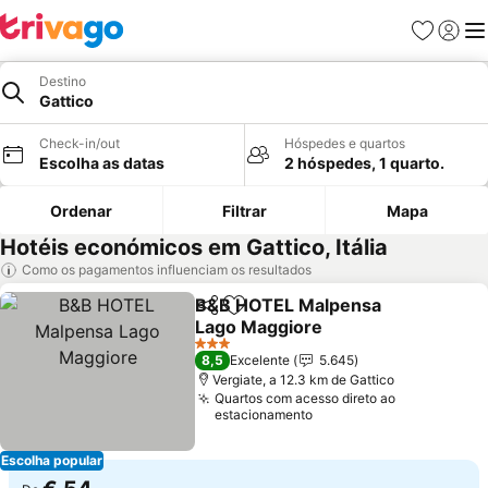
Favoritos
Iniciar
Me
Destino
Gattico
Check-in/out
Hóspedes e quartos
Escolha as datas
2 hóspedes, 1 quarto.
Ordenar
Filtrar
Mapa
Hotéis económicos em Gattico, Itália
Como os pagamentos influenciam os resultados
B&B HOTEL Malpensa
Partilhar
Adicionar aos favoritos
Lago Maggiore
3 Estrelas
8,5
Excelente
5.645
Vergiate, a 12.3 km de Gattico
Quartos com acesso direto ao
estacionamento
Escolha popular