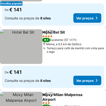
Escolha popular
€ 141
De
Consulte os preços de
8 sites
Ver preços
Hotel Bel Sit
Partilhar
Adicionar aos favoritos
4 Estrelas
9,1
Excelente
1.171
Meina, a 9.2 km de Gattico
Terraço para café da manhã com vista para
o lago
€ 141
De
Consulte os preços de
8 sites
Ver preços
Moxy Milan Malpensa
Partilhar
Adicionar aos favoritos
Airport
3 Estrelas