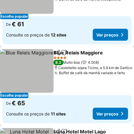
Escolha popular
€ 61
De
Consulte os preços de
12 sites
Ver preços
Blue Relais Maggiore
Partilhar
Adicionar aos favoritos
4 Estrelas
8,2
Muito boa
4.508
Castelletto sopra Ticino, a 5.9 km de Gattico
Buffet de café da manhã variado e farto
Escolha popular
€ 65
De
Consulte os preços de
11 sites
Ver preços
Luna Hotel Motel Lago