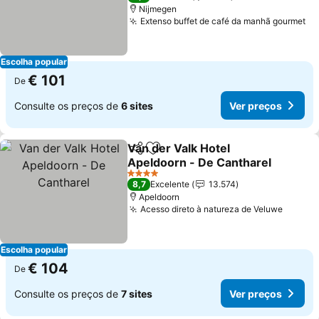
Nijmegen
Extenso buffet de café da manhã gourmet
Ve
Escolha popular
€ 101
De
Consulte os preços de
6 sites
Ver preços
Van der Valk Hotel
Partilhar
Adicionar aos favoritos
Apeldoorn - De Cantharel
Ver preços
4 Estrelas
8,7
Excelente
13.574
Apeldoorn
Acesso direto à natureza de Veluwe
Ver pr
Escolha popular
€ 104
De
Consulte os preços de
7 sites
Ver preços