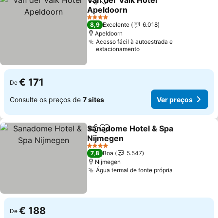
Van der Valk Hotel
Partilhar
Adicionar aos favoritos
Apeldoorn
Ver preços
4 Estrelas
8,9
Excelente
6.018
Apeldoorn
Acesso fácil à autoestrada e
estacionamento
€ 171
De
Consulte os preços de
7 sites
Ver preços
Sanadome Hotel & Spa
Partilhar
Adicionar aos favoritos
Nijmegen
Ver preços
4 Estrelas
7,8
Boa
5.547
Nijmegen
Água termal de fonte própria
Ver preços
€ 188
De