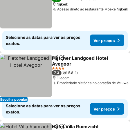
Nijkerk
Acesso direto ao restaurante Moeke Nijkerk
Selecione as datas para ver os preços
Ver preços
exatos.
Fletcher Landgoed Hotel
Partilhar
Adicionar aos favoritos
Avegoor
Ver preços
4 Estrelas
7,3
5.811
Ellecom
Propriedade histórica no coração de Veluwe
Escolha popular
Selecione as datas para ver os preços
Ver preços
exatos.
Hotel Villa Ruimzicht
Partilhar
Adicionar aos favoritos
Ver p