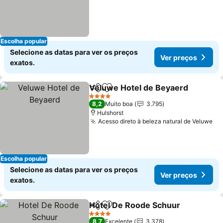
Escolha popular
Selecione as datas para ver os preços
Ver preços
exatos.
Veluwe Hotel de Beyaerd
Partilhar
Adicionar aos favoritos
4 Estrelas
8,2
Muito boa
3.795
Hulshorst
Acesso direto à beleza natural de Veluwe
Ve
Escolha popular
Selecione as datas para ver os preços
Ver preços
exatos.
Hotel De Roode Schuur
Partilhar
Adicionar aos favoritos
Ve
4 Estrelas
8,7
Excelente
3.378