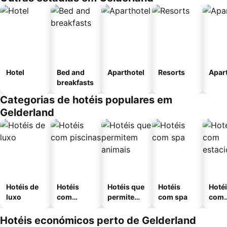
Hotel
Bed and
Aparthotel
Resorts
Apar
breakfasts
Categorias de hotéis populares em
Gelderland
Hotéis de
Hotéis
Hotéis que
Hotéis
Hoté
luxo
com
permitem
com spa
com
piscinas
animais
esta
ment
Hotéis económicos perto de Gelderland