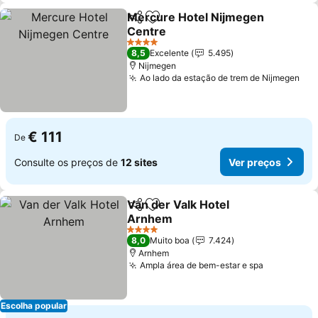
Mercure Hotel Nijmegen
Partilhar
Adicionar aos favoritos
Centre
Ver preços
4 Estrelas
8,5
Excelente
5.495
Nijmegen
Ao lado da estação de trem de Nijmegen
Ver
€ 111
De
Consulte os preços de
12 sites
Ver preços
Van der Valk Hotel
Partilhar
Adicionar aos favoritos
Arnhem
Ver preços
4 Estrelas
8,0
Muito boa
7.424
Arnhem
Ampla área de bem-estar e spa
Ver preço
Escolha popular