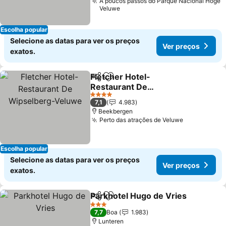
A poucos passos do Parque Nacional Hoge
Veluwe
Escolha popular
Selecione as datas para ver os preços
Ver preços
exatos.
Fletcher Hotel-
Partilhar
Adicionar aos favoritos
Restaurant De
Wipselberg-Veluwe
Ver preços
4 Estrelas
7,1
4.983
Beekbergen
Perto das atrações de Veluwe
Ver preços
Escolha popular
Selecione as datas para ver os preços
Ver preços
exatos.
Parkhotel Hugo de Vries
Partilhar
Adicionar aos favoritos
V
3 Estrelas
7,7
Boa
1.983
Lunteren