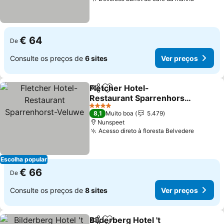
Ver pre
€ 64
De
Consulte os preços de
6 sites
Ver preços
Fletcher Hotel-
Partilhar
Adicionar aos favoritos
Restaurant Sparrenhorst-
Veluwe
Ver preços
4 Estrelas
8,1
Muito boa
5.479
Nunspeet
Acesso direto à floresta Belvedere
Ver pre
Escolha popular
€ 66
De
Consulte os preços de
8 sites
Ver preços
Bilderberg Hotel 't