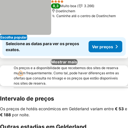
4 Estrelas
8,3
Muito boa
3.266
Doetinchem
Caminhe até o centro de Doetinchem
Ver p
Escolha popular
Selecione as datas para ver os preços
Ver preços
exatos.
Mostrar mais
Os preços e a disponibilidade que recebemos dos sites de reserva
mudam frequentemente. Como tal, pode haver diferenças entre as
ofertas que consulta no trivago e os preços que estão disponíveis
nos sites de reserva.
Intervalo de preços
Os preços de hotéis económicos em Gelderland variam entre
‎€ 53
e
‎€ 188
por noite.
Outras estadias em Gelderland