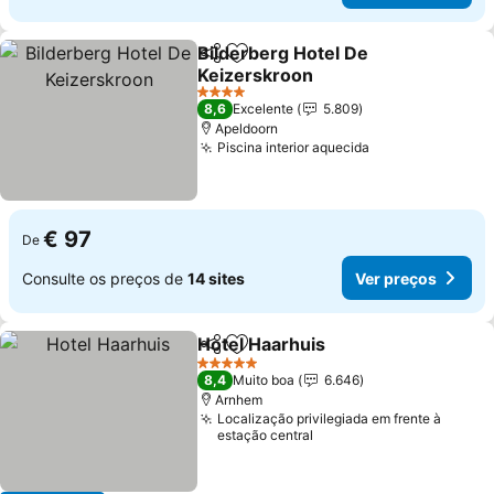
Bilderberg Hotel De
Partilhar
Adicionar aos favoritos
Keizerskroon
Ver preços
4 Estrelas
8,6
Excelente
5.809
Apeldoorn
Piscina interior aquecida
Ver preços
€ 97
De
Consulte os preços de
14 sites
Ver preços
Hotel Haarhuis
Partilhar
Adicionar aos favoritos
Ver preços
5 Estrelas
8,4
Muito boa
6.646
Arnhem
Localização privilegiada em frente à
estação central