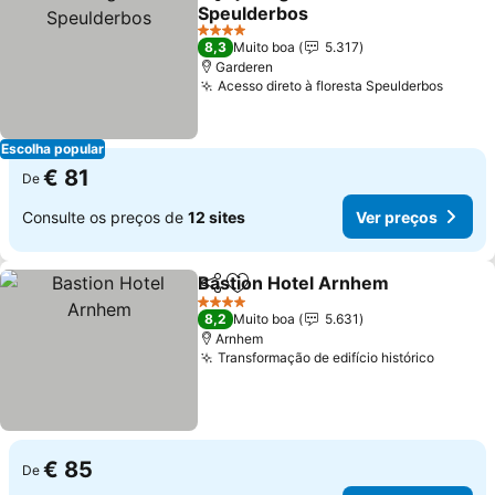
Partilhar
Adicionar aos favoritos
Speulderbos
Ver preços
4 Estrelas
8,3
Muito boa
5.317
Garderen
Acesso direto à floresta Speulderbos
Ver p
Escolha popular
€ 81
De
Consulte os preços de
12 sites
Ver preços
Bastion Hotel Arnhem
Partilhar
Adicionar aos favoritos
Ver 
4 Estrelas
8,2
Muito boa
5.631
Arnhem
Transformação de edifício histórico
Ver pr
€ 85
De