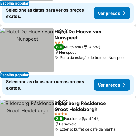
Escolha popular
Selecione as datas para ver os preços
Ver preços
exatos.
Hotel De Hoeve van
Partilhar
Adicionar aos favoritos
Nunspeet
Ver preços
3 Estrelas
8,0
Muito boa
4.587
Nunspeet
Perto da estação de trem de Nunspeet
Ver 
Escolha popular
Selecione as datas para ver os preços
Ver preços
exatos.
Bilderberg Résidence
Partilhar
Adicionar aos favoritos
Groot Heideborgh
Ver preços
4 Estrelas
8,5
Excelente
4.145
Barneveld
Extenso buffet de café da manhã
Ver preç