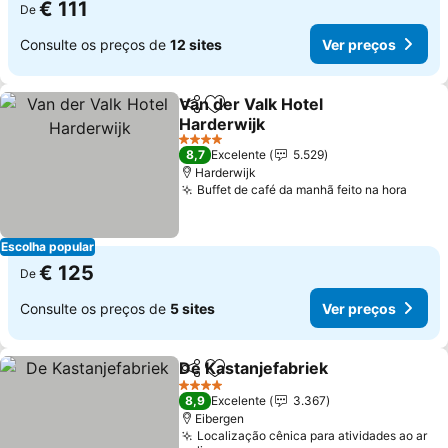
€ 111
De
Consulte os preços de
12 sites
Ver preços
Van der Valk Hotel
Partilhar
Adicionar aos favoritos
Harderwijk
Ver preços
4 Estrelas
8,7
Excelente
5.529
Harderwijk
Buffet de café da manhã feito na hora
Ver p
Escolha popular
€ 125
De
Consulte os preços de
5 sites
Ver preços
De Kastanjefabriek
Partilhar
Adicionar aos favoritos
Ver pr
4 Estrelas
8,9
Excelente
3.367
Eibergen
Localização cênica para atividades ao ar