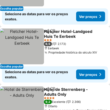
Escolha popular
Selecione as datas para ver os preços
Ver preços
exatos.
Fletcher Hotel-Landgoed
Partilhar
Adicionar aos favoritos
Huis Te Eerbeek
Ver preços
3 Estrelas
6,5
2.173
Eerbeek
Propriedade histórica do século XIV
Ver pr
Escolha popular
Selecione as datas para ver os preços
Ver preços
exatos.
Hotel de Sterrenberg -
Partilhar
Adicionar aos favoritos
Adults Only
Ver preços
4 Estrelas
9,2
Excelente
2.366
Otterlo