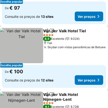
Escolha popular
€ 97
De
Consulte os preços de
13 sites
Ver preços
Van der Valk Hotel Tiel
Partilhar
Adicionar aos favoritos
Ver
4 Estrelas
8,5
Excelente
9.024
Tiel
Skybar com vistas panorâmicas de Betuwe
V
Escolha popular
€ 100
De
Consulte os preços de
12 sites
Ver preços
Van der Valk Hotel
Partilhar
Adicionar aos favoritos
Nijmegen-Lent
Ver preços
4 Estrelas
9,1
Excelente
8.728