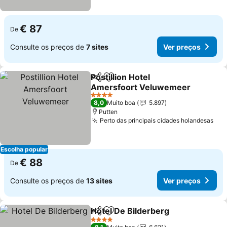
€ 87
De
Consulte os preços de
7 sites
Ver preços
Postillion Hotel
Partilhar
Adicionar aos favoritos
Amersfoort Veluwemeer
Ver preços
4 Estrelas
8,0
Muito boa
5.897
Putten
Perto das principais cidades holandesas
Ver
Escolha popular
€ 88
De
Consulte os preços de
13 sites
Ver preços
Hotel De Bilderberg
Partilhar
Adicionar aos favoritos
Ver pr
4 Estrelas