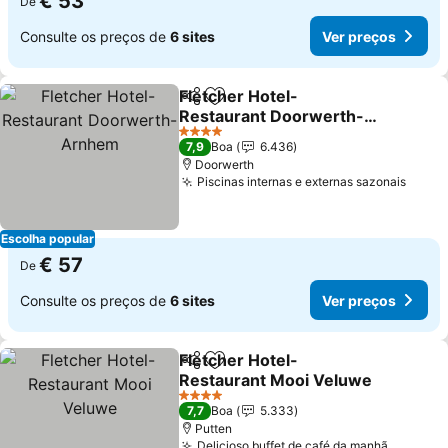
€ 53
De
Consulte os preços de
6 sites
Ver preços
Fletcher Hotel-
Partilhar
Adicionar aos favoritos
Restaurant Doorwerth-
Arnhem
Ver preços
4 Estrelas
7,9
Boa
6.436
Doorwerth
Piscinas internas e externas sazonais
Ver p
Escolha popular
€ 57
De
Consulte os preços de
6 sites
Ver preços
Fletcher Hotel-
Partilhar
Adicionar aos favoritos
Restaurant Mooi Veluwe
Ver preços
4 Estrelas
7,7
Boa
5.333
Putten
Delicioso buffet de café da manhã