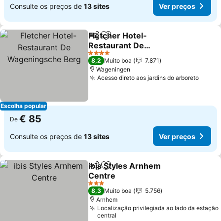
Consulte os preços de
13 sites
Ver preços
Fletcher Hotel-
Partilhar
Adicionar aos favoritos
Restaurant De
Wageningsche Berg
Ver preços
4 Estrelas
8,2
Muito boa
7.871
Wageningen
Acesso direto aos jardins do arboreto
Ver p
Escolha popular
€ 85
De
Consulte os preços de
13 sites
Ver preços
ibis Styles Arnhem
Partilhar
Adicionar aos favoritos
Centre
Ver preços
3 Estrelas
8,3
Muito boa
5.756
Arnhem
Localização privilegiada ao lado da estação
central