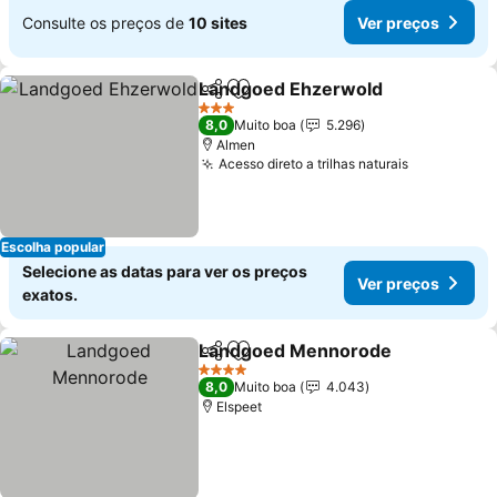
Consulte os preços de
10 sites
Ver preços
Landgoed Ehzerwold
Partilhar
Adicionar aos favoritos
Ver 
3 Estrelas
8,0
Muito boa
5.296
Almen
Acesso direto a trilhas naturais
Ver preço
Escolha popular
Selecione as datas para ver os preços
Ver preços
exatos.
Landgoed Mennorode
Partilhar
Adicionar aos favoritos
Ver
4 Estrelas
8,0
Muito boa
4.043
Elspeet