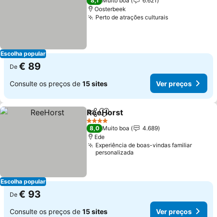
8,1
Muito boa
6.621
Oosterbeek
Perto de atrações culturais
Ver preços
Escolha popular
€ 89
De
Consulte os preços de
15 sites
Ver preços
ReeHorst
Partilhar
Adicionar aos favoritos
Ver preços
4 Estrelas
8,0
Muito boa
4.689
Ede
Experiência de boas-vindas familiar
personalizada
Escolha popular
€ 93
De
Consulte os preços de
15 sites
Ver preços