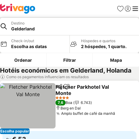
Favoritos
Iniciar
Me
Destino
Gelderland
Check-in/out
Hóspedes e quartos
Escolha as datas
2 hóspedes, 1 quarto.
Ordenar
Filtrar
Mapa
Hotéis económicos em Gelderland, Holanda
Como os pagamentos influenciam os resultados
Fletcher Parkhotel Val
Partilhar
Adicionar aos favoritos
Monte
Ver preços
4 Estrelas
7,6
Boa
6.743
Berg en Dal
Amplo buffet de café da manhã
Ver preço
Escolha popular