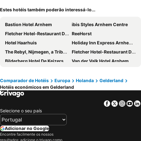
Estes hotéis também poderão interessá-lo...
Bastion Hotel Arnhem
ibis Styles Arnhem Centre
Fletcher Hotel-Restaurant De Wageningsche Berg
ReeHorst
Hotel Haarhuis
Holiday Inn Express Arnhem By Ihg
The Rebyl, Nijmegen, a Tribute Portfolio Hotel
Fletcher Hotel-Restaurant De Buunderkamp
Bilderberg Hotel De Keizerskroon
Van der Valk Hotel Arnhem
Hotel Papendal
Bilderberg Hotel 't Speulderbos
Fletcher Hotel-Restaurant Sparrenhorst-Veluwe
Fletcher Hotel-Restaurant Doorwerth-Arnhem
Comparador de Hotéis
Europa
Holanda
Gelderland
Hotéis económicos em Gelderland
Mercure Hotel Nijmegen Centre
Bastion Hotel Nijmegen
Fletcher Hotel-Restaurant Het Veluwse Bos
Fletcher Hotel-Restaurant De Gelderse Poort
Facebook
Twitter
Insta
Yo
Fletcher Parkhotel Val Monte
Hotel De Bilderberg
Selecione o seu país
Fletcher Hotel-Landgoed Huis Te Eerbeek
Van der Valk Hotel Nijmegen-Lent
Fletcher Hotel-Restaurant Victoria-Hoenderloo
Golden Tulip Ampt van Nijkerk
Adicionar no Google
Hotel WICC
Lodges Veluwse Poort
Encontre facilmente os nossos
resultados: adicione o trivago como