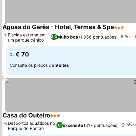
Águas do Gerês - Hotel, Termas & Spa
3 Estrela
Ver 
Piscina externa em
Muito boa
(1.956 pontuações)
8,3
Pened
um parque cênico
Ver preços
€ 70
De
Consulte os preços de
9 sites
Casa do Outeiro
3 Estrelas
Ver preços
Desportos aquáticos no
Excelente
(317 pontuações)
9,3
Póvoa
Parque do Pontão
Ver preços