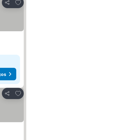
Adicionar aos favoritos
Partilhar
ços
Adicionar aos favoritos
Partilhar