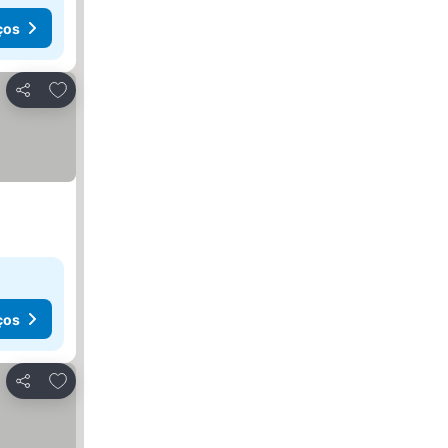
ços
Adicionar aos favoritos
Partilhar
ços
Adicionar aos favoritos
Partilhar