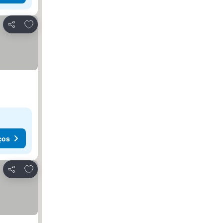
Adicionar aos favoritos
Partilhar
ços
Adicionar aos favoritos
Partilhar