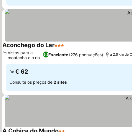
Aconchego do Lar
3 Estrelas
Ver preços
Vistas para a
Excelente
(276 pontuações)
9,1
a 2.6 km de 
montanha e o rio
Ver preços
€ 62
De
Consulte os preços de
2 sites
A Cobiça do Mundo