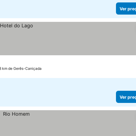
Ver pre
.8 km de Gerês-Caniçada
Ver pre