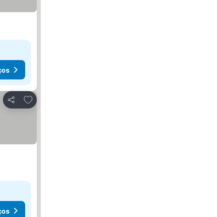
ços
Adicionar aos favoritos
Partilhar
ços