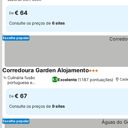
Ver preços
€ 64
De
Consulte os preços de
6 sites
Escolha popular
Corredoura Garden Alojamento
3 Estrelas
Ver preços
Culinária fusão
Excelente
(1.187 pontuações)
8,5
Cald
portuguesa e
Ver preços
internacional
€ 67
De
Consulte os preços de
9 sites
Escolha popular