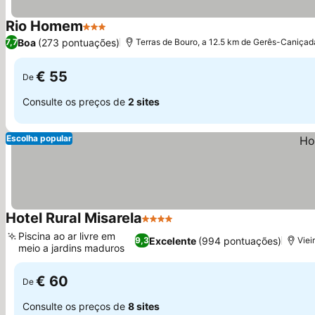
Rio Homem
3 Estrelas
Ver preços
Boa
(273 pontuações)
7,7
Terras de Bouro, a 12.5 km de Gerês-Caniçad
€ 55
De
Consulte os preços de
2 sites
Escolha popular
Hotel Rural Misarela
4 Estrelas
Ver preços
Piscina ao ar livre em
Excelente
(994 pontuações)
9,3
Viei
meio a jardins maduros
Ver preços
€ 60
De
Consulte os preços de
8 sites