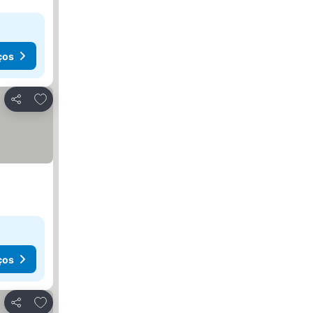
ços
Adicionar aos favoritos
Partilhar
ços
Adicionar aos favoritos
Partilhar