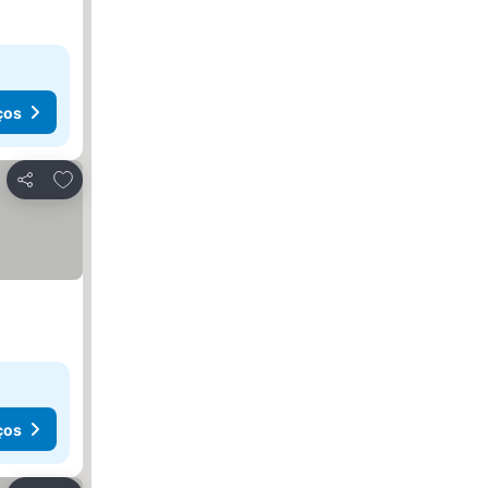
ços
Adicionar aos favoritos
Partilhar
ços