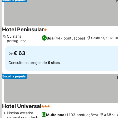
Hotel Peninsular
1 Estrelas
Ver preços
Culinária
Boa
(447 pontuações)
7,7
Caldelas, a 16.0 
portuguesa
Ver preços
tradicional
€ 63
De
Consulte os preços de
9 sites
Escolha popular
Hotel Universal
3 Estrelas
Ver preços
Piscina exterior
Muito boa
(1.103 pontuações)
8,1
a 7.9 km 
sazonal com deck