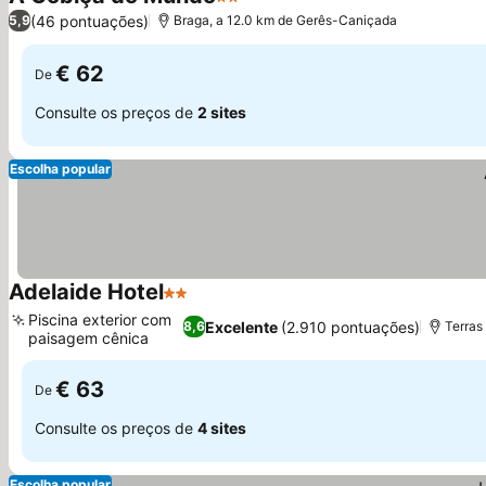
2 Estrelas
Ver preços
(46 pontuações)
5,9
Braga, a 12.0 km de Gerês-Caniçada
€ 62
De
Consulte os preços de
2 sites
Escolha popular
Adelaide Hotel
2 Estrelas
Ver preços
Piscina exterior com
Excelente
(2.910 pontuações)
8,6
Terras
paisagem cênica
Ver preços
€ 63
De
Consulte os preços de
4 sites
Escolha popular