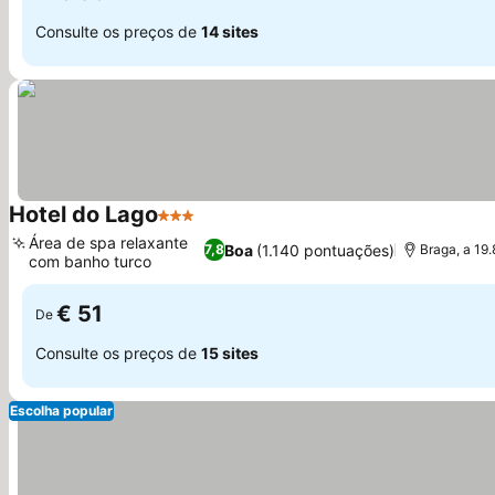
Consulte os preços de
14 sites
Hotel do Lago
3 Estrelas
Ver preços
Área de spa relaxante
Boa
(1.140 pontuações)
7,8
Braga, a 19
com banho turco
Ver preços
€ 51
De
Consulte os preços de
15 sites
Escolha popular