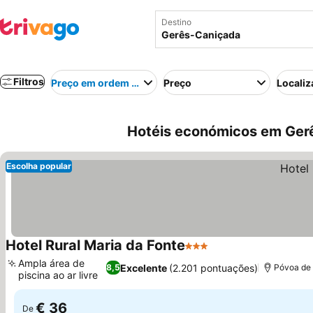
Destino
Filtros
Preço em ordem crescente
Preço
Localiz
Hotéis económicos em Ger
Escolha popular
Hotel Rural Maria da Fonte
3 Estrelas
Ver preços
Ampla área de
Excelente
(2.201 pontuações)
8,5
Póvoa de 
piscina ao ar livre
Ver preços
€ 36
De