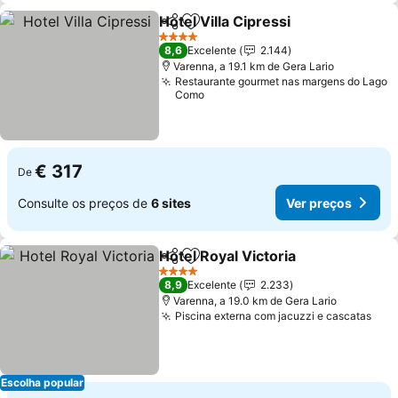
Hotel Villa Cipressi
Partilhar
Adicionar aos favoritos
4 Estrelas
8,6
Excelente
2.144
Varenna, a 19.1 km de Gera Lario
Restaurante gourmet nas margens do Lago
Como
€ 317
De
Consulte os preços de
6 sites
Ver preços
Hotel Royal Victoria
Partilhar
Adicionar aos favoritos
4 Estrelas
8,9
Excelente
2.233
Varenna, a 19.0 km de Gera Lario
Piscina externa com jacuzzi e cascatas
Escolha popular