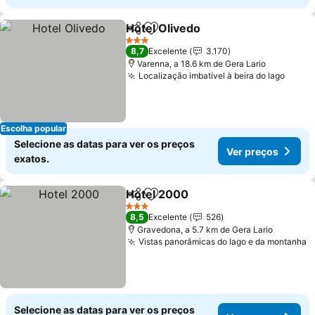
Hotel Olivedo
Partilhar
Adicionar aos favoritos
3 Estrelas
8,7
Excelente
3.170
Varenna, a 18.6 km de Gera Lario
Localização imbatível à beira do lago
Escolha popular
Selecione as datas para ver os preços
Ver preços
exatos.
Hotel 2000
Partilhar
Adicionar aos favoritos
3 Estrelas
8,5
Excelente
526
Gravedona, a 5.7 km de Gera Lario
Vistas panorâmicas do lago e da montanha
Selecione as datas para ver os preços