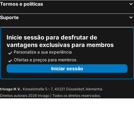
Termos e políticas
Albergo Stazione
Locanda Capolago
Hotel 2000
B&B Belvedere
Suporte
Hotel Saligari
Villa Lena
La Locanda Del Viandante
Da Gigi
Inicie sessão para desfrutar de
Downtown Varenna - Historic Centre by villavistalago
Albergo Del Sole
vantagens exclusivas para membros
Casa Du Lac, by R Collection Hotels
Hotel Europa
Personalize a sua experiência
Hotel Camping Europa
Hotel Aurora
Ofertas e preços para membros
Hotel Domaso
Villadina Farm
Iniciar sessão
Tullio Hotel
Locanda Dell'Era
Albergo De Jean
Villa Rêverie - Boutique Hotel
trivago N.V.
, Kesselstraße 5 – 7, 40221 Düsseldorf, Alemanha
I Love Varenna
Albergo Il Vapore
Direitos autorais 2026 trivago | Todos os direitos reservados.