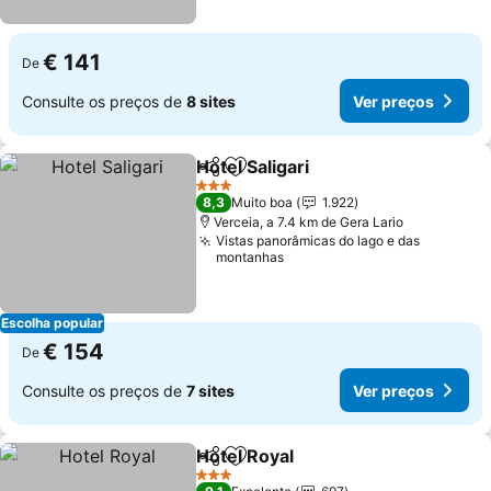
€ 141
De
Consulte os preços de
8 sites
Ver preços
Hotel Saligari
Partilhar
Adicionar aos favoritos
3 Estrelas
8,3
Muito boa
1.922
Verceia, a 7.4 km de Gera Lario
Vistas panorâmicas do lago e das
montanhas
Escolha popular
€ 154
De
Consulte os preços de
7 sites
Ver preços
Hotel Royal
Partilhar
Adicionar aos favoritos
3 Estrelas