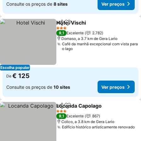
Consulte os preços de
8 sites
Ver preços
Hotel Vischi
Partilhar
Adicionar aos favoritos
3 Estrelas
9,1
Excelente
2.782
Domaso, a 3.7 km de Gera Lario
Café da manhã excepcional com vista para
o lago
Escolha popular
€ 125
De
Consulte os preços de
10 sites
Ver preços
Locanda Capolago
Partilhar
Adicionar aos favoritos
3 Estrelas
9,1
Excelente
867
Colico, a 3.8 km de Gera Lario
Edifício histórico artisticamente renovado