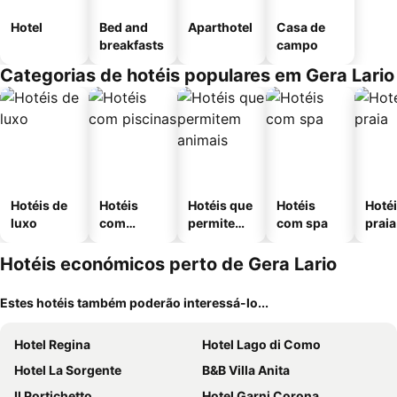
Hotel
Bed and
Aparthotel
Casa de
breakfasts
campo
Categorias de hotéis populares em Gera Lario
Hotéis de
Hotéis
Hotéis que
Hotéis
Hotéi
luxo
com
permitem
com spa
praia
piscinas
animais
Hotéis económicos perto de Gera Lario
Estes hotéis também poderão interessá-lo...
Hotel Regina
Hotel Lago di Como
Hotel La Sorgente
B&B Villa Anita
Il Portichetto
Hotel Garni Corona