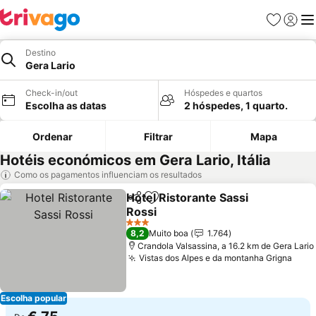
Favoritos
Iniciar
Me
Destino
Gera Lario
Check-in/out
Hóspedes e quartos
Escolha as datas
2 hóspedes, 1 quarto.
Ordenar
Filtrar
Mapa
Hotéis económicos em Gera Lario, Itália
Como os pagamentos influenciam os resultados
Hotel Ristorante Sassi
Partilhar
Adicionar aos favoritos
Rossi
3 Estrelas
8,2
Muito boa
1.764
Crandola Valsassina, a 16.2 km de Gera Lario
Vistas dos Alpes e da montanha Grigna
Escolha popular