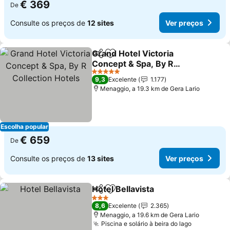
€ 369
De
Consulte os preços de
12 sites
Ver preços
Grand Hotel Victoria
Partilhar
Adicionar aos favoritos
Concept & Spa, By R
Collection Hotels
5 Estrelas
9,3
Excelente
1.177
Menaggio, a 19.3 km de Gera Lario
Escolha popular
€ 659
De
Consulte os preços de
13 sites
Ver preços
Hotel Bellavista
Partilhar
Adicionar aos favoritos
3 Estrelas
8,6
Excelente
2.365
Menaggio, a 19.6 km de Gera Lario
Piscina e solário à beira do lago