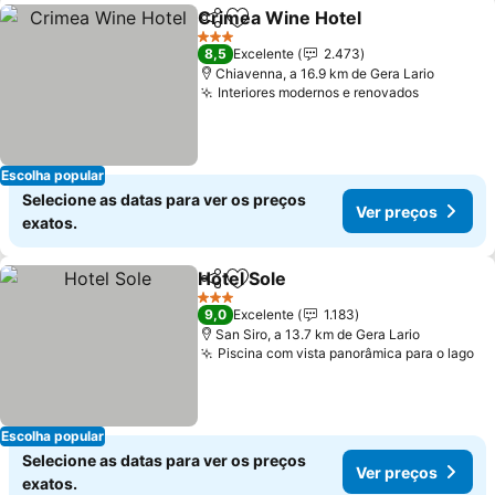
Crimea Wine Hotel
Partilhar
Adicionar aos favoritos
3 Estrelas
8,5
Excelente
2.473
Chiavenna, a 16.9 km de Gera Lario
Interiores modernos e renovados
Escolha popular
Selecione as datas para ver os preços
Ver preços
exatos.
Hotel Sole
Partilhar
Adicionar aos favoritos
3 Estrelas
9,0
Excelente
1.183
San Siro, a 13.7 km de Gera Lario
Piscina com vista panorâmica para o lago
Escolha popular
Selecione as datas para ver os preços
Ver preços
exatos.