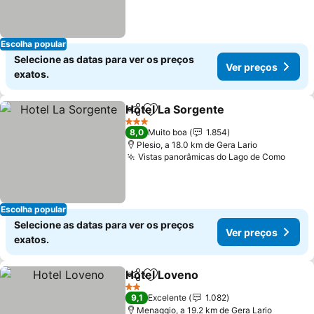
Escolha popular
Selecione as datas para ver os preços
Ver preços
exatos.
Hotel La Sorgente
Partilhar
Adicionar aos favoritos
3 Estrelas
8,0
Muito boa
1.854
Plesio, a 18.0 km de Gera Lario
Vistas panorâmicas do Lago de Como
Escolha popular
Selecione as datas para ver os preços
Ver preços
exatos.
Hotel Loveno
Partilhar
Adicionar aos favoritos
2 Estrelas
9,1
Excelente
1.082
Menaggio, a 19.2 km de Gera Lario