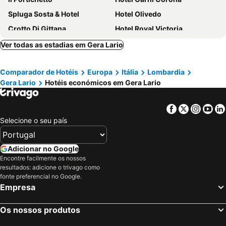
Spluga Sosta & Hotel
Hotel Olivedo
Crotto Di Gittana
Hotel Royal Victoria
Hotel Vischi
Hotel Sole
Ver todas as estadias em Gera Lario
Hotel Beretta
Hotel Royal
Comparador de Hotéis
Europa
Itália
Lombardia
Grand Hotel Menaggio
Hotel Ristorante Sassi Rossi
Gera Lario
Hotéis económicos em Gera Lario
Hotel Villa Cipressi
Hotel Sonenga
Hotel Risi
Hotel Villa Colico
Facebook
Twitter
Insta
Yo
Hotel Bellavista
Albergo Breglia
Selecione o seu país
Hotel Loveno
Hotel Maloia
Hotel Meridiana
Hotel Montecodeno
Adicionar no Google
Encontre facilmente os nossos
Albergo Milano
Grand Hotel Victoria Concept & Spa, By R Collection Hotels
resultados: adicione o trivago como
Hotel Resort Le Vele
Seven Park Hotel Lake Como - Adults Only
fonte preferencial no Google.
Empresa
Chalet Baita del Sole
Hotel Lumin
LA MAGNOLIA Guests House
La Ruota
Os nossos produtos
Crimea Wine Hotel
Hotel Aurora