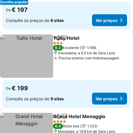
Escolha popular
€ 197
De
Consulte os preços de
6 sites
Ver preços
Tullio Hotel
Partilhar
Adicionar aos favoritos
3 Estrelas
9,3
Excelente
1.168
Gravedona, a 6.5 km de Gera Lario
Piscina exterior com hidromassagem
€ 199
De
Consulte os preços de
9 sites
Ver preços
Grand Hotel Menaggio
Partilhar
Adicionar aos favoritos
4 Estrelas
8,0
Muito boa
1.322
Menaggio, a 19.8 km de Gera Lario