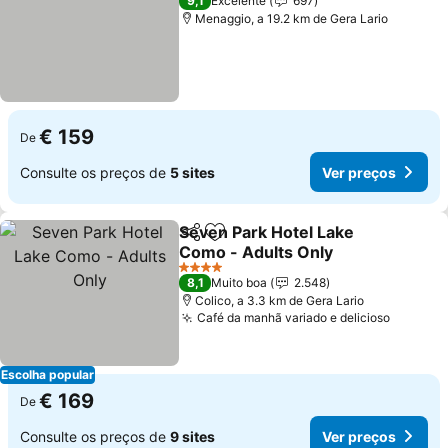
9,1
Excelente
697
Menaggio, a 19.2 km de Gera Lario
€ 159
De
Consulte os preços de
5 sites
Ver preços
Seven Park Hotel Lake
Partilhar
Adicionar aos favoritos
Como - Adults Only
4 Estrelas
8,1
Muito boa
2.548
Colico, a 3.3 km de Gera Lario
Café da manhã variado e delicioso
Escolha popular
€ 169
De
Consulte os preços de
9 sites
Ver preços