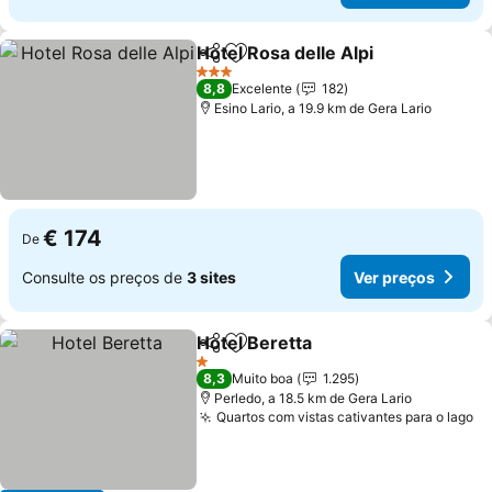
Hotel Rosa delle Alpi
Partilhar
Adicionar aos favoritos
3 Estrelas
8,8
Excelente
182
Esino Lario, a 19.9 km de Gera Lario
€ 174
De
Consulte os preços de
3 sites
Ver preços
Hotel Beretta
Partilhar
Adicionar aos favoritos
1 Estrelas
8,3
Muito boa
1.295
Perledo, a 18.5 km de Gera Lario
Quartos com vistas cativantes para o lago