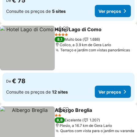
€ 75
De
Consulte os preços de
5 sites
Ver preços
Hotel Lago di Como
Partilhar
Adicionar aos favoritos
4 Estrelas
8,1
Muito boa
1.686
Colico, a 3.9 km de Gera Lario
Terraço e jardim com vistas panorâmicas
€ 78
De
Consulte os preços de
12 sites
Ver preços
Albergo Breglia
Partilhar
Adicionar aos favoritos
2 Estrelas
8,8
Excelente
1.207
Plesio, a 16.7 km de Gera Lario
Quartos com vista para o jardim ou varanda