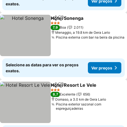
Ver preços
exatos.
Hotel Sonenga
Partilhar
Adicionar aos favoritos
3 Estrelas
7,9
Boa
2.011
Menaggio, a 19.8 km de Gera Lario
Piscina externa com bar na beira da piscina
Selecione as datas para ver os preços
Ver preços
exatos.
Hotel Resort Le Vele
Partilhar
Adicionar aos favoritos
3 Estrelas
8,7
Excelente
656
Domaso, a 3.0 km de Gera Lario
Piscina exterior sazonal com
espreguiçadeiras