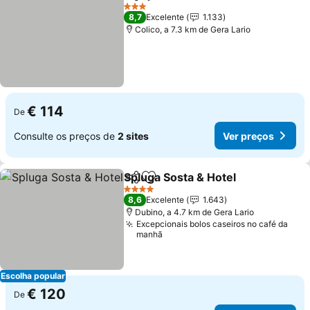
Partilhar
Adicionar aos favoritos
3 Estrelas
8,7
Excelente
1.133
Colico, a 7.3 km de Gera Lario
€ 114
De
Consulte os preços de
2 sites
Ver preços
Spluga Sosta & Hotel
Partilhar
Adicionar aos favoritos
4 Estrelas
8,6
Excelente
1.643
Dubino, a 4.7 km de Gera Lario
Excepcionais bolos caseiros no café da
manhã
Escolha popular
€ 120
De