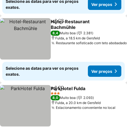
Selecione as datas para ver os preços
Ver preços
exatos.
Hotel-Restaurant
Partilhar
Adicionar aos favoritos
Bachmühle
Ver preços
8,4
Muito boa
2.381
Fulda, a 18.5 km de Gersfeld
Restaurante sofisticado com teto abobadado
Selecione as datas para ver os preços
Ver preços
exatos.
ParkHotel Fulda
Partilhar
Adicionar aos favoritos
Ver preços
3 Estrelas
8,0
Muito boa
2.093
Fulda, a 20.0 km de Gersfeld
Estacionamento conveniente no local
Ver p