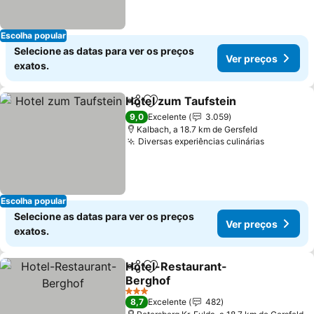
Escolha popular
Selecione as datas para ver os preços
Ver preços
exatos.
Hotel zum Taufstein
Partilhar
Adicionar aos favoritos
Ver p
9,0
Excelente
3.059
Kalbach, a 18.7 km de Gersfeld
Diversas experiências culinárias
Ver preç
Escolha popular
Selecione as datas para ver os preços
Ver preços
exatos.
Hotel-Restaurant-
Partilhar
Adicionar aos favoritos
Berghof
Ver preços
3 Estrelas
8,7
Excelente
482