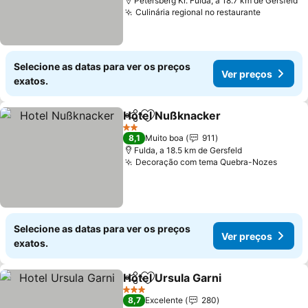
Petersberg Kr. Fulda, a 18.7 km de Gersfeld
Culinária regional no restaurante
Ver preç
Selecione as datas para ver os preços
Ver preços
exatos.
Hotel Nußknacker
Partilhar
Adicionar aos favoritos
Ver pre
2 Estrelas
8,1
Muito boa
911
Fulda, a 18.5 km de Gersfeld
Decoração com tema Quebra-Nozes
Ver p
Selecione as datas para ver os preços
Ver preços
exatos.
Hotel Ursula Garni
Partilhar
Adicionar aos favoritos
Ver pre
3 Estrelas
8,7
Excelente
280