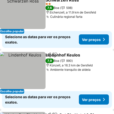
Schwarzen Ross
Ver preços
2 Estrelas
7,6
Boa
598
Eichenzell, a 11.9 km de Gersfeld
Culinária regional farta
Ver preços
Escolha popular
Selecione as datas para ver os preços
Ver preços
exatos.
Lindenhof Keulos
Partilhar
Adicionar aos favoritos
Ver preç
7,9
Boa
990
Künzell, a 16.3 km de Gersfeld
Ambiente tranquilo de aldeia
Ver preços
Escolha popular
Selecione as datas para ver os preços
Ver preços
exatos.