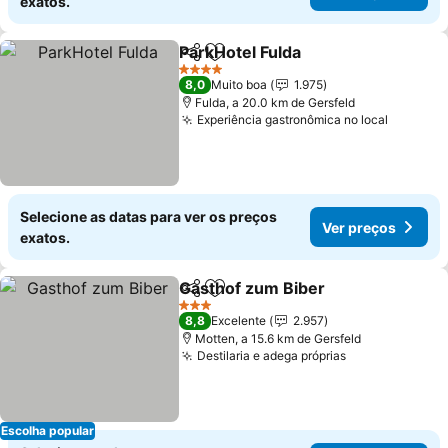
exatos.
ParkHotel Fulda
Partilhar
Adicionar aos favoritos
Ver preços
4 Estrelas
8,0
Muito boa
1.975
Fulda, a 20.0 km de Gersfeld
Experiência gastronômica no local
Ver pre
Selecione as datas para ver os preços
Ver preços
exatos.
Gasthof zum Biber
Partilhar
Adicionar aos favoritos
Ver pre
3 Estrelas
8,8
Excelente
2.957
Motten, a 15.6 km de Gersfeld
Destilaria e adega próprias
Ver preços
Escolha popular