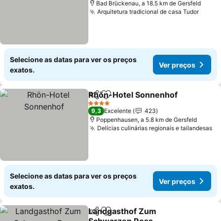
Bad Brückenau, a 18.5 km de Gersfeld
Arquitetura tradicional de casa Tudor
Ver p
Selecione as datas para ver os preços
Ver preços
exatos.
Rhön-Hotel Sonnenhof
Partilhar
Adicionar aos favoritos
Ver
4 Estrelas
9,3
Excelente
423
Poppenhausen, a 5.8 km de Gersfeld
Delícias culinárias regionais e tailandesas
Ve
Selecione as datas para ver os preços
Ver preços
exatos.
Landgasthof Zum
Partilhar
Adicionar aos favoritos