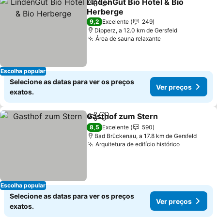
LindenGut Bio Hotel & Bio
Partilhar
Adicionar aos favoritos
Herberge
Ver preços
9,2
Excelente
249
Dipperz, a 12.0 km de Gersfeld
Área de sauna relaxante
Ver preços
Escolha popular
Selecione as datas para ver os preços
Ver preços
exatos.
Gasthof zum Stern
Partilhar
Adicionar aos favoritos
Ver pre
8,5
Excelente
590
Bad Brückenau, a 17.8 km de Gersfeld
Arquitetura de edifício histórico
Ver preço
Escolha popular
Selecione as datas para ver os preços
Ver preços
exatos.