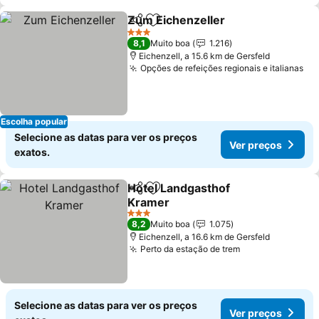
Zum Eichenzeller
Partilhar
Adicionar aos favoritos
Ver preç
3 Estrelas
8,1
Muito boa
1.216
Eichenzell, a 15.6 km de Gersfeld
Opções de refeições regionais e italianas
Ve
Escolha popular
Selecione as datas para ver os preços
Ver preços
exatos.
Hotel Landgasthof
Partilhar
Adicionar aos favoritos
Kramer
Ver preços
3 Estrelas
8,2
Muito boa
1.075
Eichenzell, a 16.6 km de Gersfeld
Perto da estação de trem
Ver preços
Selecione as datas para ver os preços
Ver preços