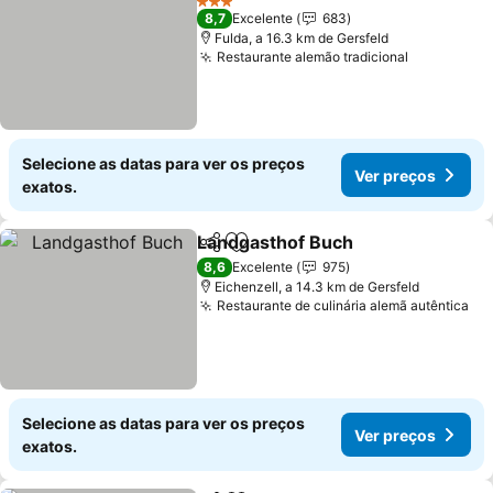
3 Estrelas
8,7
Excelente
683
Fulda, a 16.3 km de Gersfeld
Restaurante alemão tradicional
Ver preço
Selecione as datas para ver os preços
Ver preços
exatos.
Landgasthof Buch
Partilhar
Adicionar aos favoritos
Ver pre
8,6
Excelente
975
Eichenzell, a 14.3 km de Gersfeld
Restaurante de culinária alemã autêntica
Ve
Selecione as datas para ver os preços
Ver preços
exatos.