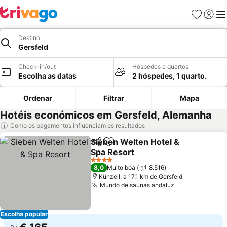
Favoritos
Iniciar
Me
Destino
Gersfeld
Check-in/out
Hóspedes e quartos
Escolha as datas
2 hóspedes, 1 quarto.
Ordenar
Filtrar
Mapa
Hotéis económicos em Gersfeld, Alemanha
Como os pagamentos influenciam os resultados
Sieben Welten Hotel &
Partilhar
Adicionar aos favoritos
Spa Resort
Ver preços
4 Estrelas
8,0
Muito boa
8.516
Künzell, a 17.1 km de Gersfeld
Mundo de saunas andaluz
Ver preços
Escolha popular