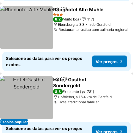
Rhönhotel Alte Mühle
Partilhar
Adicionar aos favoritos
Ver 
3 Estrelas
8,2
Muito boa
117
Ebersburg, a 8.3 km de Gersfeld
Restaurante rústico com culinária regional
Ve
Selecione as datas para ver os preços
Ver preços
exatos.
Hotel-Gasthof
Partilhar
Adicionar aos favoritos
Sondergeld
Ver preços
8,8
Excelente
781
Hofbieber, a 16.4 km de Gersfeld
Hotel tradicional familiar
Ver preços
Escolha popular
Selecione as datas para ver os preços
Ver preços