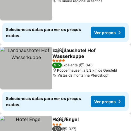
Culinária regional autêntica
Ver preços
Selecione as datas para ver os preços
Ver preços
exatos.
Landhaushotel Hof
Partilhar
Adicionar aos favoritos
Wasserkuppe
Ver preços
4 Estrelas
9,5
Excelente
346
Poppenhausen, a 5.3 km de Gersfeld
Vistas da montanha Pferdskopf
Ver preço
Selecione as datas para ver os preços
Ver preços
exatos.
Hotel Engel
Partilhar
Adicionar aos favoritos
Ver preços
3 Estrelas
7,0
327