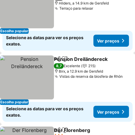
Hilders, a 14.9 km de Gersfeld
Terraço para relaxar
Ver preços
Escolha popular
Selecione as datas para ver os preços
Ver preços
exatos.
Pension Dreiländereck
Partilhar
Adicionar aos favoritos
Ver
8,7
Excelente
215
Birx, a 12.9 km de Gersfeld
Vistas da reserva da biosfera de Rhön
Ver p
Escolha popular
Selecione as datas para ver os preços
Ver preços
exatos.
Der Florenberg
Partilhar
Adicionar aos favoritos
Ver preços