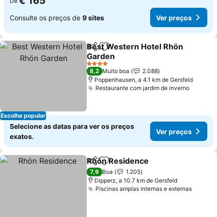
€ 165
De
Consulte os preços de
9 sites
Ver preços
Best Western Hotel Rhön
Partilhar
Adicionar aos favoritos
Garden
Ver preços
4 Estrelas
8,2
Muito boa
2.088
Poppenhausen, a 4.1 km de Gersfeld
Restaurante com jardim de inverno
Ver pre
Escolha popular
Selecione as datas para ver os preços
Ver preços
exatos.
Rhön Residence
Partilhar
Adicionar aos favoritos
Ver preço
7,9
Boa
1.205
Dipperz, a 10.7 km de Gersfeld
Piscinas amplas internas e externas
Ver pr