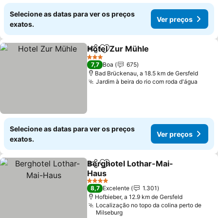
Selecione as datas para ver os preços
Ver preços
exatos.
Hotel Zur Mühle
Partilhar
Adicionar aos favoritos
Ver preço
3 Estrelas
7,7
Boa
675
Bad Brückenau, a 18.5 km de Gersfeld
Jardim à beira do rio com roda d'água
Ver p
Selecione as datas para ver os preços
Ver preços
exatos.
Berghotel Lothar-Mai-
Partilhar
Adicionar aos favoritos
Haus
Ver preços
4 Estrelas
8,7
Excelente
1.301
Hofbieber, a 12.9 km de Gersfeld
Localização no topo da colina perto de
Milseburg