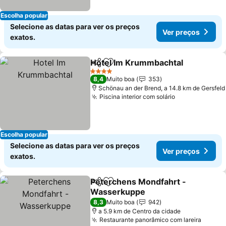
Escolha popular
Selecione as datas para ver os preços
Ver preços
exatos.
Hotel Im Krummbachtal
Partilhar
Adicionar aos favoritos
Ve
4 Estrelas
8,4
Muito boa
353
Schönau an der Brend, a 14.8 km de Gersfeld
Piscina interior com solário
Ver preços
Escolha popular
Selecione as datas para ver os preços
Ver preços
exatos.
Peterchens Mondfahrt -
Partilhar
Adicionar aos favoritos
Wasserkuppe
Ver preços
8,3
Muito boa
942
a 5.9 km de Centro da cidade
Restaurante panorâmico com lareira
Ver pr