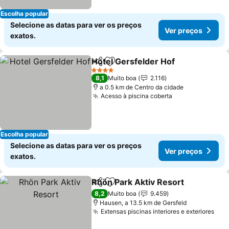
Escolha popular
Selecione as datas para ver os preços
Ver preços
exatos.
Hotel Gersfelder Hof
Partilhar
Adicionar aos favoritos
Ver p
4 Estrelas
8,1
Muito boa
2.116
a 0.5 km de Centro da cidade
Acesso à piscina coberta
Ver preços
Escolha popular
Selecione as datas para ver os preços
Ver preços
exatos.
Rhön Park Aktiv Resort
Partilhar
Adicionar aos favoritos
Ver
8,2
Muito boa
9.459
Hausen, a 13.5 km de Gersfeld
Extensas piscinas interiores e exteriores
Ver