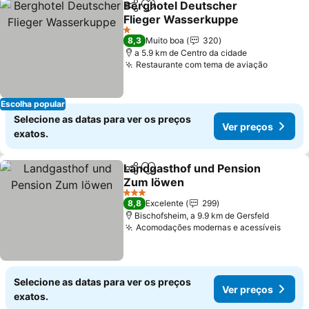
Berghotel Deutscher
Partilhar
Adicionar aos favoritos
Flieger Wasserkuppe
Ver preços
1 Estrelas
8,3
Muito boa
320
a 5.9 km de Centro da cidade
Restaurante com tema de aviação
Ver pre
Escolha popular
Selecione as datas para ver os preços
Ver preços
exatos.
Landgasthof und Pension
Partilhar
Adicionar aos favoritos
Zum löwen
Ver preços
3 Estrelas
8,8
Excelente
299
Bischofsheim, a 9.9 km de Gersfeld
Acomodações modernas e acessíveis
Ver p
Selecione as datas para ver os preços
Ver preços
exatos.