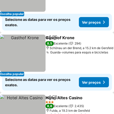
Escolha popular
Selecione as datas para ver os preços
Ver preços
exatos.
Gasthof Krone
Partilhar
Adicionar aos favoritos
Ver preços
8,5
Excelente
294
Schönau an der Brend, a 15.2 km de Gersfeld
Guarda-volumes para esquis e bicicletas
Ve
Escolha popular
Selecione as datas para ver os preços
Ver preços
exatos.
Hotel Altes Casino
Partilhar
Adicionar aos favoritos
Ver pre
3 Estrelas
8,8
Excelente
2.435
Fulda, a 19.3 km de Gersfeld