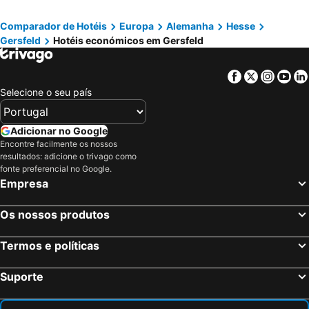
Comparador de Hotéis
Europa
Alemanha
Hesse
Gersfeld
Hotéis económicos em Gersfeld
Facebook
Twitter
Insta
Yo
Selecione o seu país
Adicionar no Google
Encontre facilmente os nossos
resultados: adicione o trivago como
fonte preferencial no Google.
Empresa
Os nossos produtos
Termos e políticas
Suporte