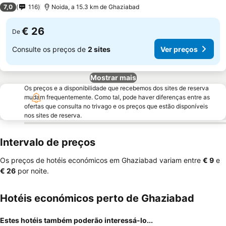
3 Estrelas
7,0
116
Noida, a 15.3 km de Ghaziabad
€ 26
De
Consulte os preços de
2 sites
Ver preços
Mostrar mais
Os preços e a disponibilidade que recebemos dos sites de reserva
mudam frequentemente. Como tal, pode haver diferenças entre as
ofertas que consulta no trivago e os preços que estão disponíveis
nos sites de reserva.
Intervalo de preços
Os preços de hotéis económicos em Ghaziabad variam entre
‎€ 9
e
‎€ 26
por noite.
Hotéis económicos perto de Ghaziabad
Estes hotéis também poderão interessá-lo...