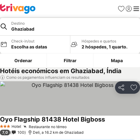
Favoritos
Iniciar
Me
Destino
Ghaziabad
Check-in/out
Hóspedes e quartos
Escolha as datas
2 hóspedes, 1 quarto.
Ordenar
Filtrar
Mapa
Hotéis económicos em Ghaziabad, Índia
Como os pagamentos influenciam os resultados
Partilhar
Ad
Oyo Flagship 81438 Hotel Bigboss
Ver preços
Hotel
Restaurante no térreo
Ver preços
3 Estrelas
7,0
100
Deli, a 16.2 km de Ghaziabad