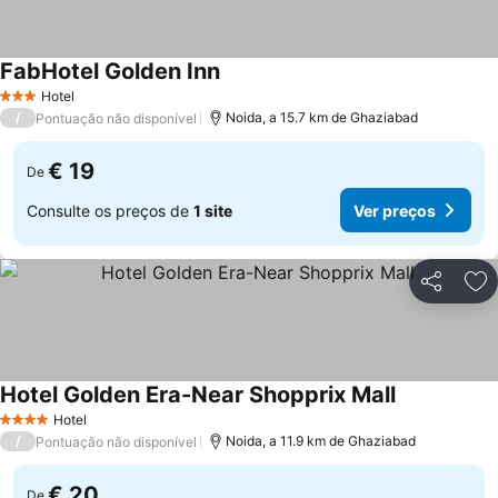
FabHotel Golden Inn
Ver preços
Hotel
3 Estrelas
/
Noida, a 15.7 km de Ghaziabad
Pontuação não disponível
€ 19
De
Consulte os preços de
1 site
Ver preços
Partilhar
Ad
Hotel Golden Era-Near Shopprix Mall
Ver preços
Hotel
4 Estrelas
/
Noida, a 11.9 km de Ghaziabad
Pontuação não disponível
€ 20
De