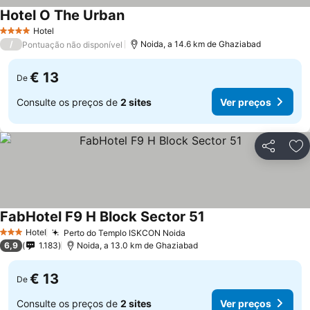
Hotel O The Urban
Ver preços
Hotel
4 Estrelas
/
Noida, a 14.6 km de Ghaziabad
Pontuação não disponível
€ 13
De
Consulte os preços de
2 sites
Ver preços
Partilhar
Ad
FabHotel F9 H Block Sector 51
Ver preços
Hotel
Perto do Templo ISKCON Noida
Ver preços
3 Estrelas
6,9
1.183
Noida, a 13.0 km de Ghaziabad
€ 13
De
Consulte os preços de
2 sites
Ver preços