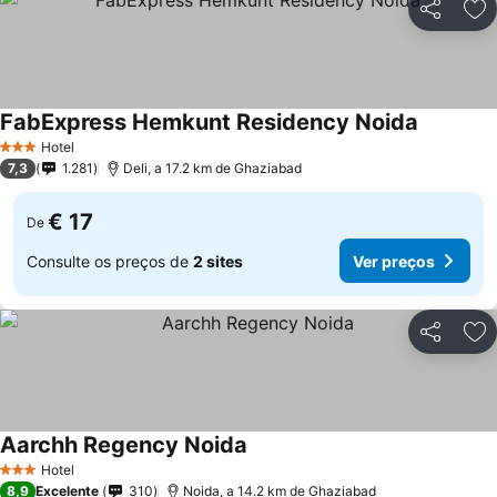
Partilhar
Ad
FabExpress Hemkunt Residency Noida
Ver preç
Hotel
3 Estrelas
7,3
1.281
Deli, a 17.2 km de Ghaziabad
€ 17
De
Consulte os preços de
2 sites
Ver preços
Partilhar
Ad
Aarchh Regency Noida
Ver preços
Hotel
3 Estrelas
8,9
Excelente
310
Noida, a 14.2 km de Ghaziabad