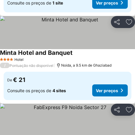
Consulte os preços de
1 site
Ver preços
Partilhar
Ad
Minta Hotel and Banquet
Ver preços
Hotel
4 Estrelas
/
Noida, a 9.5 km de Ghaziabad
Pontuação não disponível
€ 21
De
Consulte os preços de
4 sites
Ver preços
Partilhar
Ad