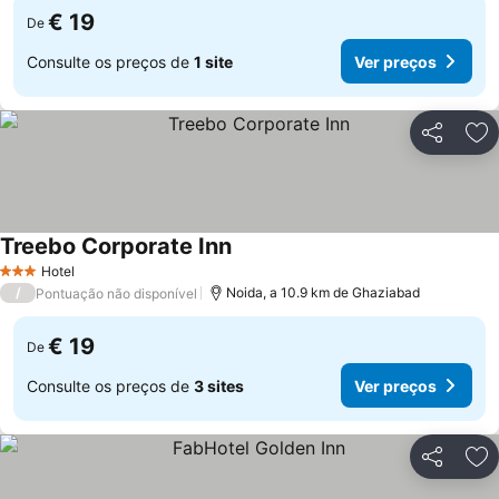
€ 19
De
Consulte os preços de
1 site
Ver preços
Partilhar
Ad
Treebo Corporate Inn
Ver preços
Hotel
3 Estrelas
/
Noida, a 10.9 km de Ghaziabad
Pontuação não disponível
€ 19
De
Consulte os preços de
3 sites
Ver preços
Partilhar
Ad