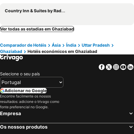
Country Inn & Suites by Radisson Sahibabad
Ver todas as estadias em Ghaziabad
Comparador de Hotéis
Ásia
Índia
Uttar Pradesh
Ghaziabad
Hotéis económicos em Ghaziabad
Facebook
Twitter
Insta
Yo
Selecione o seu país
Adicionar no Google
Encontre facilmente os nossos
resultados: adicione o trivago como
fonte preferencial no Google.
Empresa
Os nossos produtos