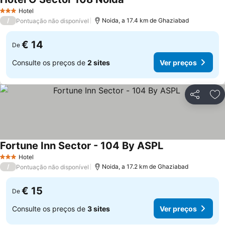
Ver preços
Hotel
3 Estrelas
/
Noida, a 17.4 km de Ghaziabad
Pontuação não disponível
€ 14
De
Consulte os preços de
2 sites
Ver preços
Partilhar
Ad
Fortune Inn Sector - 104 By ASPL
Ver preços
Hotel
3 Estrelas
/
Noida, a 17.2 km de Ghaziabad
Pontuação não disponível
€ 15
De
Consulte os preços de
3 sites
Ver preços