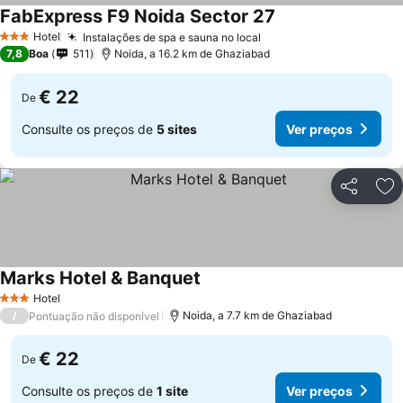
FabExpress F9 Noida Sector 27
Ver preços
Hotel
Instalações de spa e sauna no local
Ver preços
3 Estrelas
7,8
Boa
511
Noida, a 16.2 km de Ghaziabad
€ 22
De
Consulte os preços de
5 sites
Ver preços
Partilhar
Ad
Marks Hotel & Banquet
Ver preços
Hotel
3 Estrelas
/
Noida, a 7.7 km de Ghaziabad
Pontuação não disponível
€ 22
De
Consulte os preços de
1 site
Ver preços