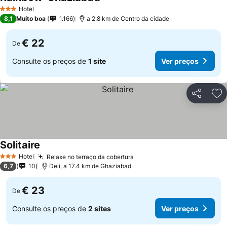
Ver preços
Hotel
3 Estrelas
8,1
Muito boa
1.166
a 2.8 km de Centro da cidade
€ 22
De
Consulte os preços de
1 site
Ver preços
Partilhar
Ad
Solitaire
Ver preços
Hotel
Relaxe no terraço da cobertura
Ver preços
3 Estrelas
6,7
10
Deli, a 17.4 km de Ghaziabad
€ 23
De
Consulte os preços de
2 sites
Ver preços