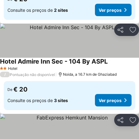
Consulte os preços de
2 sites
Ver preços
Partilhar
Ad
Hotel Admire Inn Sec - 104 By ASPL
Ver preços
Hotel
2 Estrelas
/
Noida, a 16.7 km de Ghaziabad
Pontuação não disponível
€ 20
De
Consulte os preços de
3 sites
Ver preços
Partilhar
Ad