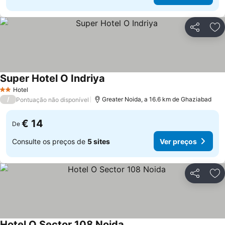
Partilhar
Ad
Super Hotel O Indriya
Ver preços
Hotel
2 Estrelas
/
Greater Noida, a 16.6 km de Ghaziabad
Pontuação não disponível
€ 14
De
Consulte os preços de
5 sites
Ver preços
Partilhar
Ad
Hotel O Sector 108 Noida