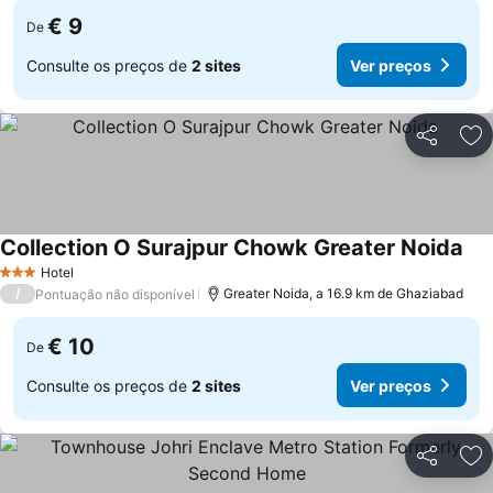
€ 9
De
Consulte os preços de
2 sites
Ver preços
Partilhar
Ad
Collection O Surajpur Chowk Greater Noida
Ver
Hotel
3 Estrelas
/
Greater Noida, a 16.9 km de Ghaziabad
Pontuação não disponível
€ 10
De
Consulte os preços de
2 sites
Ver preços
Partilhar
Ad