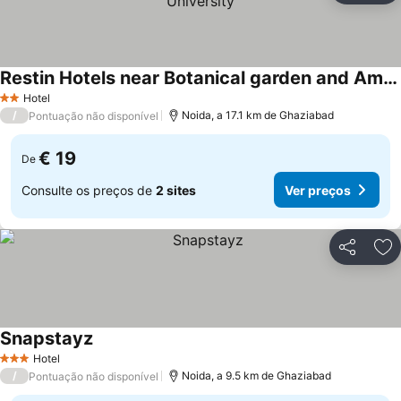
Restin Hotels near Botanical garden and Amity University
Ver preços
Hotel
2 Estrelas
/
Noida, a 17.1 km de Ghaziabad
Pontuação não disponível
€ 19
De
Consulte os preços de
2 sites
Ver preços
Partilhar
Ad
Snapstayz
Ver preços
Hotel
3 Estrelas
/
Noida, a 9.5 km de Ghaziabad
Pontuação não disponível