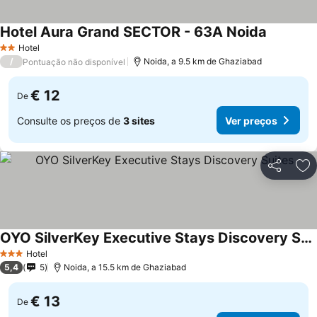
Hotel Aura Grand SECTOR - 63A Noida
Ver preç
Hotel
2 Estrelas
/
Noida, a 9.5 km de Ghaziabad
Pontuação não disponível
€ 12
De
Consulte os preços de
3 sites
Ver preços
Partilhar
Ad
OYO SilverKey Executive Stays Discovery Suites
Ver preços
Hotel
3 Estrelas
5,4
5
Noida, a 15.5 km de Ghaziabad
€ 13
De