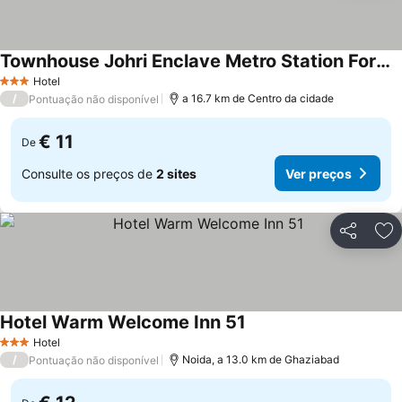
Townhouse Johri Enclave Metro Station Formerly Second Home
Ver preços
Hotel
3 Estrelas
/
a 16.7 km de Centro da cidade
Pontuação não disponível
€ 11
De
Consulte os preços de
2 sites
Ver preços
Partilhar
Ad
Hotel Warm Welcome Inn 51
Ver preços
Hotel
3 Estrelas
/
Noida, a 13.0 km de Ghaziabad
Pontuação não disponível