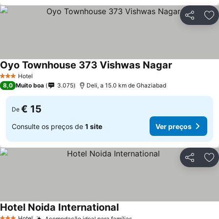
Partilhar
Ad
Oyo Townhouse 373 Vishwas Nagar
Ver preços
Hotel
3 Estrelas
8,0
Muito boa
3.075
Deli, a 15.0 km de Ghaziabad
€ 15
De
Consulte os preços de
1 site
Ver preços
Partilhar
Ad
Hotel Noida International
Ver preços
Hotel
Acomodação ideal para famílias