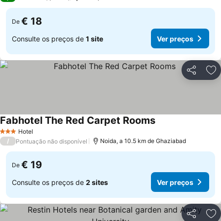
€ 18
De
Consulte os preços de
1 site
Ver preços
Partilhar
Ad
Fabhotel The Red Carpet Rooms
Ver preços
Hotel
3 Estrelas
/
Noida, a 10.5 km de Ghaziabad
Pontuação não disponível
€ 19
De
Consulte os preços de
2 sites
Ver preços
Partilhar
Ad