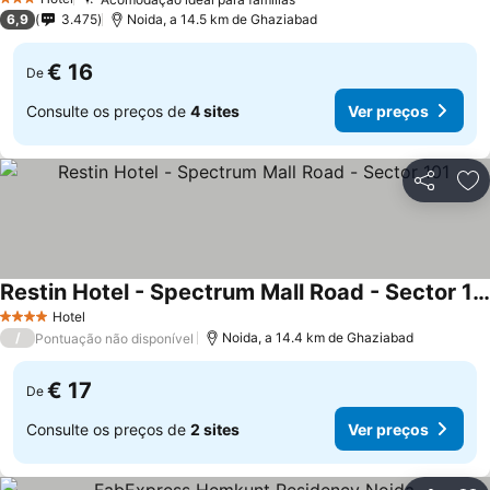
Ver preços
3 Estrelas
6,9
3.475
Noida, a 14.5 km de Ghaziabad
€ 16
De
Consulte os preços de
4 sites
Ver preços
Partilhar
Ad
Restin Hotel - Spectrum Mall Road - Sector 101
Ver preços
Hotel
4 Estrelas
/
Noida, a 14.4 km de Ghaziabad
Pontuação não disponível
€ 17
De
Consulte os preços de
2 sites
Ver preços