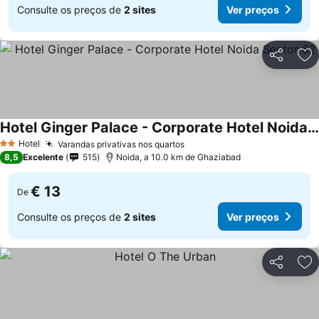
Consulte os preços de
2 sites
Ver preços
Partilhar
Ad
Hotel Ginger Palace - Corporate Hotel Noida Sector 62
Ver preços
Hotel
Varandas privativas nos quartos
Ver preços
2 Estrelas
8,5
Excelente
515
Noida, a 10.0 km de Ghaziabad
€ 13
De
Consulte os preços de
2 sites
Ver preços
Partilhar
Ad