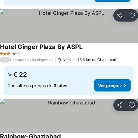
Partilhar
Ad
Hotel Ginger Plaza By ASPL
Ver preços
Hotel
3 Estrelas
/
Noida, a 16.3 km de Ghaziabad
Pontuação não disponível
€ 22
De
Consulte os preços de
3 sites
Ver preços
Partilhar
Ad
Rainbow-Ghaziabad