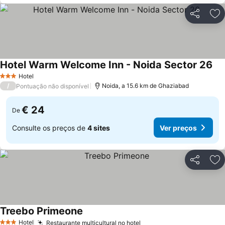
Partilhar
Ad
Hotel Warm Welcome Inn - Noida Sector 26
Ver
Hotel
3 Estrelas
/
Noida, a 15.6 km de Ghaziabad
Pontuação não disponível
€ 24
De
Consulte os preços de
4 sites
Ver preços
Partilhar
Ad
Treebo Primeone
Ver preços
Hotel
Restaurante multicultural no hotel
Ver preços