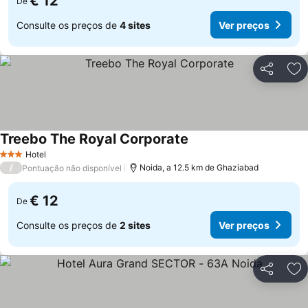
€ 12
De
Consulte os preços de
4 sites
Ver preços
Partilhar
Ad
Treebo The Royal Corporate
Ver preços
Hotel
3 Estrelas
/
Noida, a 12.5 km de Ghaziabad
Pontuação não disponível
€ 12
De
Consulte os preços de
2 sites
Ver preços
Partilhar
Ad