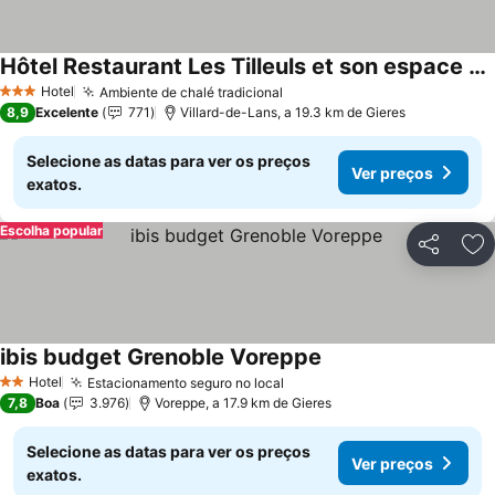
Hôtel Restaurant Les Tilleuls et son espace détente
Hotel
Ambiente de chalé tradicional
3 Estrelas
8,9
Excelente
771
Villard-de-Lans, a 19.3 km de Gieres
Selecione as datas para ver os preços
Ver preços
exatos.
Escolha popular
Partilhar
Ad
ibis budget Grenoble Voreppe
Hotel
Estacionamento seguro no local
2 Estrelas
7,8
Boa
3.976
Voreppe, a 17.9 km de Gieres
Selecione as datas para ver os preços
Ver preços
exatos.