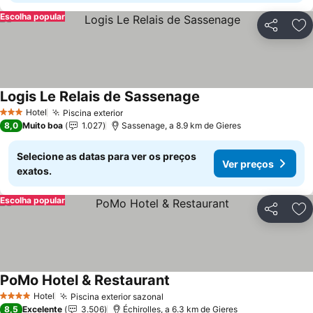
Escolha popular
Partilhar
Ad
Logis Le Relais de Sassenage
Hotel
Piscina exterior
3 Estrelas
8,0
Muito boa
1.027
Sassenage, a 8.9 km de Gieres
Selecione as datas para ver os preços
Ver preços
exatos.
Escolha popular
Partilhar
Ad
PoMo Hotel & Restaurant
Hotel
Piscina exterior sazonal
4 Estrelas
8,5
Excelente
3.506
Échirolles, a 6.3 km de Gieres