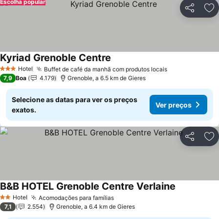
Escolha popular
Partilhar
Ad
Kyriad Grenoble Centre
Hotel
Buffet de café da manhã com produtos locais
3 Estrelas
7,9
Boa
4.179
Grenoble, a 6.5 km de Gieres
Selecione as datas para ver os preços
Ver preços
exatos.
Partilhar
Ad
B&B HOTEL Grenoble Centre Verlaine
Hotel
Acomodações para famílias
2 Estrelas
7,1
2.554
Grenoble, a 6.4 km de Gieres