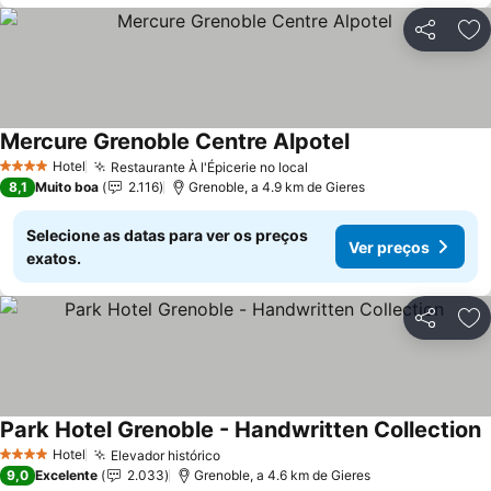
Partilhar
Ad
Mercure Grenoble Centre Alpotel
Hotel
Restaurante À l'Épicerie no local
4 Estrelas
8,1
Muito boa
2.116
Grenoble, a 4.9 km de Gieres
Selecione as datas para ver os preços
Ver preços
exatos.
Partilhar
Ad
Park Hotel Grenoble - Handwritten Collection
Hotel
Elevador histórico
4 Estrelas
9,0
Excelente
2.033
Grenoble, a 4.6 km de Gieres