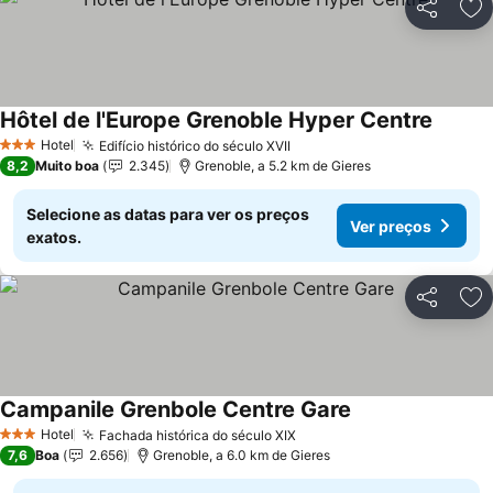
Partilhar
Ad
Hôtel de l'Europe Grenoble Hyper Centre
Hotel
Edifício histórico do século XVII
3 Estrelas
8,2
Muito boa
2.345
Grenoble, a 5.2 km de Gieres
Selecione as datas para ver os preços
Ver preços
exatos.
Partilhar
Ad
Campanile Grenbole Centre Gare
Hotel
Fachada histórica do século XIX
3 Estrelas
7,6
Boa
2.656
Grenoble, a 6.0 km de Gieres