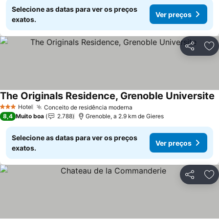
Selecione as datas para ver os preços
Ver preços
exatos.
Partilhar
Ad
The Originals Residence, Grenoble Universite
Hotel
Conceito de residência moderna
3 Estrelas
8,4
Muito boa
2.788
Grenoble, a 2.9 km de Gieres
Selecione as datas para ver os preços
Ver preços
exatos.
Partilhar
Ad