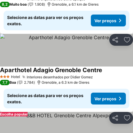
3 Estrelas
8,2
Muito boa
1.908
Grenoble, a 6.1 km de Gieres
Selecione as datas para ver os preços
Ver preços
exatos.
Partilhar
Ad
Aparthotel Adagio Grenoble Centre
Hotel
Interiores desenhados por Didier Gomez
3 Estrelas
7,7
Boa
2.784
Grenoble, a 6.3 km de Gieres
Selecione as datas para ver os preços
Ver preços
exatos.
Escolha popular
Partilhar
Ad