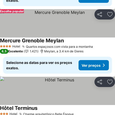
exatos.
Escolha popular
Partilhar
Ad
Mercure Grenoble Meylan
Hotel
Quartos espaçosos com vista para a montanha
4 Estrelas
8,5
Excelente
1.421
Meylan, a 3.4 km de Gieres
Selecione as datas para ver os preços
Ver preços
exatos.
Partilhar
Ad
Hôtel Terminus
Hotel
Charme arquitetônico Belle Époque