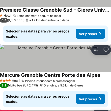
Premiere Classe Grenoble Sud - Gieres Universite
Hotel
Estacionamento seguro no local
1 Estrelas
6,4
3.330
a 1.2 km de Centro da cidade
Selecione as datas para ver os preços
Ver preços
exatos.
Partilhar
Ad
Mercure Grenoble Centre Porte des Alpes
Hotel
Piscina interior com hidromassagem
4 Estrelas
8,2
Muito boa
2.475
Grenoble, a 5.6 km de Gieres
Selecione as datas para ver os preços
Ver preços
exatos.