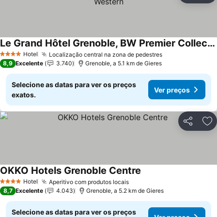
Le Grand Hôtel Grenoble, BW Premier Collection by Best Western
Hotel
Localização central na zona de pedestres
4 Estrelas
8,9
Excelente
3.740
Grenoble, a 5.1 km de Gieres
Selecione as datas para ver os preços
Ver preços
exatos.
Partilhar
Ad
OKKO Hotels Grenoble Centre
Hotel
Aperitivo com produtos locais
4 Estrelas
8,7
Excelente
4.043
Grenoble, a 5.2 km de Gieres
Selecione as datas para ver os preços