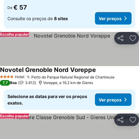
€ 57
De
Consulte os preços de
8 sites
Ver preços
Escolha popular
Partilhar
Ad
Novotel Grenoble Nord Voreppe
Hotel
Perto do Parque Natural Regional de Chartreuse
4 Estrelas
7,7
Boa
3.612
Voreppe, a 16.2 km de Gieres
Selecione as datas para ver os preços
Ver preços
exatos.
Escolha popular
Partilhar
Ad