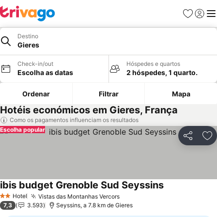
Favoritos
Iniciar
Me
Destino
Gieres
Check-in/out
Hóspedes e quartos
Escolha as datas
2 hóspedes, 1 quarto.
Ordenar
Filtrar
Mapa
Hotéis económicos em Gieres, França
Como os pagamentos influenciam os resultados
Escolha popular
Partilhar
Ad
ibis budget Grenoble Sud Seyssins
Hotel
Vistas das Montanhas Vercors
2 Estrelas
7,3
3.593
Seyssins, a 7.8 km de Gieres