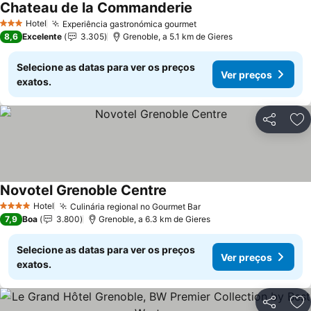
Chateau de la Commanderie
Hotel
Experiência gastronómica gourmet
3 Estrelas
8,6
Excelente
3.305
Grenoble, a 5.1 km de Gieres
Selecione as datas para ver os preços
Ver preços
exatos.
Partilhar
Ad
Novotel Grenoble Centre
Hotel
Culinária regional no Gourmet Bar
4 Estrelas
7,9
Boa
3.800
Grenoble, a 6.3 km de Gieres
Selecione as datas para ver os preços
Ver preços
exatos.
Partilhar
Ad