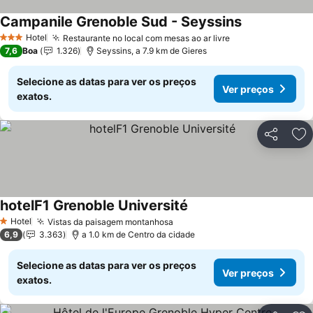
Campanile Grenoble Sud - Seyssins
Hotel
Restaurante no local com mesas ao ar livre
3 Estrelas
7,6
Boa
1.326
Seyssins, a 7.9 km de Gieres
Selecione as datas para ver os preços
Ver preços
exatos.
Partilhar
Ad
hotelF1 Grenoble Université
Hotel
Vistas da paisagem montanhosa
1 Estrelas
6,9
3.363
a 1.0 km de Centro da cidade
Selecione as datas para ver os preços
Ver preços
exatos.