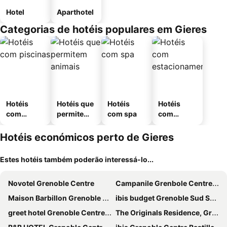
Hotel
Aparthotel
Categorias de hotéis populares em Gieres
Hotéis
Hotéis que
Hotéis
Hotéis
com
permitem
com spa
com
piscinas
animais
estaciona
mento
Hotéis económicos perto de Gieres
Estes hotéis também poderão interessá-lo...
Novotel Grenoble Centre
Campanile Grenbole Centre Gare
Maison Barbillon Grenoble - Centre Gare
ibis budget Grenoble Sud Seyssins
greet hotel Grenoble Centre Gare
The Originals Residence, Grenoble Universite