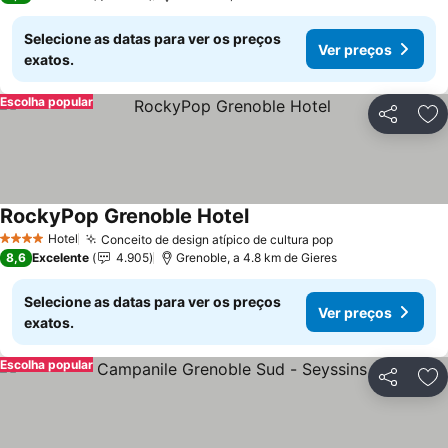
Selecione as datas para ver os preços
Ver preços
exatos.
Escolha popular
Partilhar
Ad
RockyPop Grenoble Hotel
Hotel
Conceito de design atípico de cultura pop
4 Estrelas
8,6
Excelente
4.905
Grenoble, a 4.8 km de Gieres
Selecione as datas para ver os preços
Ver preços
exatos.
Escolha popular
Partilhar
Ad