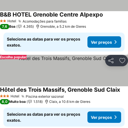
B&B HOTEL Grenoble Centre Alpexpo
Hotel
Acomodações para famílias
2 Estrelas
7,6
Boa
4.365
Grenoble, a 5.2 km de Gieres
Selecione as datas para ver os preços
Ver preços
exatos.
Escolha popular
Partilhar
Ad
Hôtel des Trois Massifs, Grenoble Sud Claix
Hotel
Piscina exterior sazonal
3 Estrelas
8,0
Muito boa
1.518
Claix, a 10.6 km de Gieres
Selecione as datas para ver os preços
Ver preços
exatos.