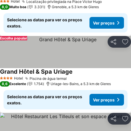
Hotel
Localização privilegiada na Place Victor Hugo
3 Estrelas
8,0
Muito boa
3.331
Grenoble, a 5.3 km de Gieres
Selecione as datas para ver os preços
Ver preços
exatos.
Escolha popular
Partilhar
Ad
Grand Hôtel & Spa Uriage
Hotel
Piscina de água termal
4 Estrelas
8,6
Excelente
1.754
Uriage-les-Bains, a 5.3 km de Gieres
Selecione as datas para ver os preços
Ver preços
exatos.
Partilhar
Ad