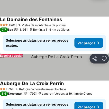
Le Domaine des Fontaines
Hotel
Vistas da montanha e da piscina
3 Estrelas
7,7
Boa
1.193
Bernin, a 11.4 km de Gieres
Selecione as datas para ver os preços
Ver preços
exatos.
Escolha popular
Partilhar
Ad
Auberge De La Croix Perrin
Hotel
Refúgio na floresta em estilo chalé
2 Estrelas
8,6
Excelente
1.792
Lans-en-Vercors, a 19.1 km de Gieres
Selecione as datas para ver os preços
Ver preços