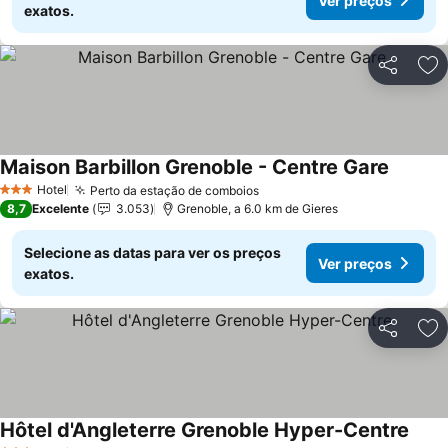
Ver preços
exatos.
Partilhar
Ad
Maison Barbillon Grenoble - Centre Gare
Hotel
Perto da estação de comboios
3 Estrelas
8,7
Excelente
3.053
Grenoble, a 6.0 km de Gieres
Selecione as datas para ver os preços
Ver preços
exatos.
Partilhar
Ad
Hôtel d'Angleterre Grenoble Hyper-Centre