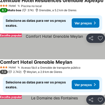
Zenitude Hôtel Résidences Grenoble Alpexpo
Hotel
Piscina no local
3 Estrelas
8,1
Muito boa
374
Grenoble, a 5.2 km de Gieres
Selecione as datas para ver os preços
Ver preços
exatos.
Escolha popular
Partilhar
Ad
Comfort Hotel Grenoble Meylan
Hotel
Acesso fácil a Grenoble de transporte público
3 Estrelas
7,3
2.742
Meylan, a 2.9 km de Gieres
Selecione as datas para ver os preços
Ver preços
exatos.
Escolha popular
Partilhar
Ad