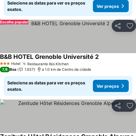
Selecione as datas para ver os preços
Ver preços
exatos.
Escolha popular
Partilhar
Ad
B&B HOTEL Grenoble Université 2
Hotel
Restaurante Ibis Kitchen
3 Estrelas
7,6
Boa
1.637
a 1.0 km de Centro da cidade
Selecione as datas para ver os preços
Ver preços
exatos.
Partilhar
Ad