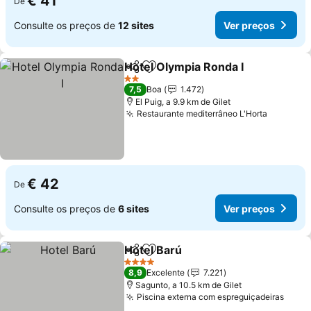
€ 41
De
Consulte os preços de
12 sites
Ver preços
Hotel Olympia Ronda I
Partilhar
Adicionar aos favoritos
Ver 
2 Estrelas
7,5
Boa
1.472
El Puig, a 9.9 km de Gilet
Restaurante mediterrâneo L'Horta
Ver pre
€ 42
De
Consulte os preços de
6 sites
Ver preços
Hotel Barú
Partilhar
Adicionar aos favoritos
Ver preços
4 Estrelas
8,9
Excelente
7.221
Sagunto, a 10.5 km de Gilet
Piscina externa com espreguiçadeiras
Ver 