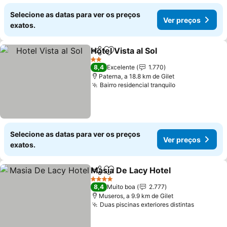
Selecione as datas para ver os preços
Ver preços
exatos.
Hotel Vista al Sol
Partilhar
Adicionar aos favoritos
Ver preço
2 Estrelas
8,4
Excelente
1.770
Paterna, a 18.8 km de Gilet
Bairro residencial tranquilo
Ver preços
Selecione as datas para ver os preços
Ver preços
exatos.
Masia De Lacy Hotel
Partilhar
Adicionar aos favoritos
Ver p
4 Estrelas
8,4
Muito boa
2.777
Museros, a 9.9 km de Gilet
Duas piscinas exteriores distintas
Ver preç