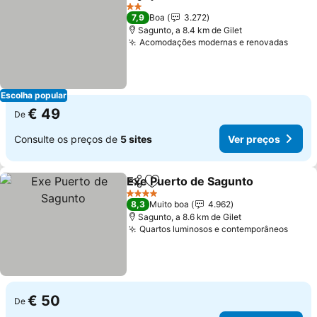
Partilhar
Adicionar aos favoritos
Ver preços
2 Estrelas
7,9
Boa
3.272
Sagunto, a 8.4 km de Gilet
Acomodações modernas e renovadas
Ver p
Escolha popular
€ 49
De
Consulte os preços de
5 sites
Ver preços
Exe Puerto de Sagunto
Partilhar
Adicionar aos favoritos
Ver
4 Estrelas
8,3
Muito boa
4.962
Sagunto, a 8.6 km de Gilet
Quartos luminosos e contemporâneos
Ver p
€ 50
De