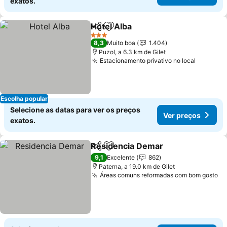
exatos.
Hotel Alba
Partilhar
Adicionar aos favoritos
Ver preços
3 Estrelas
8,3
Muito boa
1.404
Puzol, a 6.3 km de Gilet
Estacionamento privativo no local
Ver pre
Escolha popular
Selecione as datas para ver os preços
Ver preços
exatos.
Residencia Demar
Partilhar
Adicionar aos favoritos
Ver pre
9,1
Excelente
862
Paterna, a 19.0 km de Gilet
Áreas comuns reformadas com bom gosto
Ve