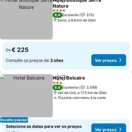
Hotel Boutique Serra
Partilhar
Adicionar aos favoritos
Nature
Ver preços
4 Estrelas
8,6
Excelente
375
Serra, a 8.6 km de Gilet
€ 225
De
Consulte os preços de
3 sites
Ver preços
Hotel Belcaire
Partilhar
Adicionar aos favoritos
Ver preços
3 Estrelas
8,6
Excelente
3.499
Vall de Uxó, a 17.5 km de Gilet
Pizzaria com menu à la carte
Ver preços
Escolha popular
Selecione as datas para ver os preços
Ver preços