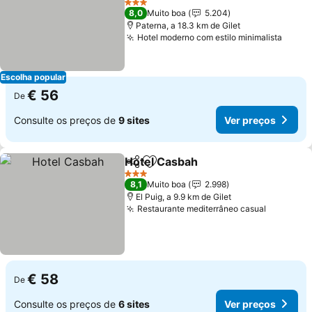
Ver preços
3 Estrelas
8,0
Muito boa
5.204
Paterna, a 18.3 km de Gilet
Hotel moderno com estilo minimalista
Ver p
Escolha popular
€ 56
De
Consulte os preços de
9 sites
Ver preços
Hotel Casbah
Partilhar
Adicionar aos favoritos
Ver preços
3 Estrelas
8,1
Muito boa
2.998
El Puig, a 9.9 km de Gilet
Restaurante mediterrâneo casual
Ver preç
€ 58
De
Consulte os preços de
6 sites
Ver preços