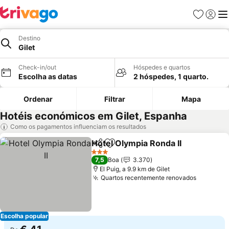
Favoritos
Iniciar
Me
Destino
Gilet
Check-in/out
Hóspedes e quartos
Escolha as datas
2 hóspedes, 1 quarto.
Ordenar
Filtrar
Mapa
Hotéis económicos em Gilet, Espanha
Como os pagamentos influenciam os resultados
Hotel Olympia Ronda II
Partilhar
Adicionar aos favoritos
Ver
3 Estrelas
7,5
Boa
3.370
El Puig, a 9.9 km de Gilet
Quartos recentemente renovados
Ver pre
Escolha popular