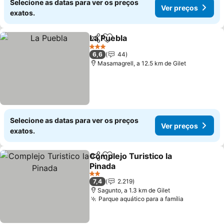
Selecione as datas para ver os preços
Ver preços
exatos.
La Puebla
Partilhar
Adicionar aos favoritos
Ver preços
3 Estrelas
6,6
44
Masamagrell, a 12.5 km de Gilet
Selecione as datas para ver os preços
Ver preços
exatos.
Complejo Turistico la
Partilhar
Adicionar aos favoritos
Pinada
Ver preços
2 Estrelas
7,4
2.219
Sagunto, a 1.3 km de Gilet
Parque aquático para a família
Ver preço