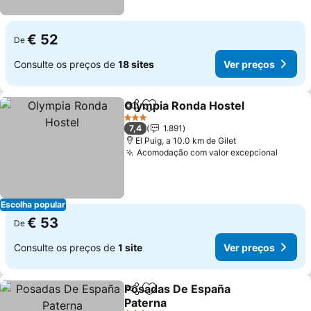
€ 52
De
Consulte os preços de
18 sites
Ver preços
Olympia Ronda Hostel
Partilhar
Adicionar aos favoritos
Ver 
3 Estrelas
7,4
1.891
El Puig, a 10.0 km de Gilet
Acomodação com valor excepcional
Ver p
Escolha popular
€ 53
De
Consulte os preços de
1 site
Ver preços
Posadas De España
Partilhar
Adicionar aos favoritos
Paterna