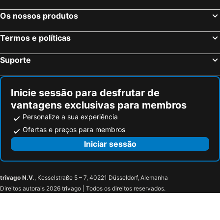
De La Playa
ITOUR Hotel & Coffee
Os nossos produtos
Sh Campus Lyceum
Tradere Hotel Boutique
Termos e políticas
Hostal El Convent de Moncada
Calderona Wellness 4* Sup
La Calderona Spa Sport and Club Resort
Hotel Cruz de Gracia
Suporte
Estela Valencia
Inicie sessão para desfrutar de
vantagens exclusivas para membros
Personalize a sua experiência
Ofertas e preços para membros
Iniciar sessão
trivago N.V.
, Kesselstraße 5 – 7, 40221 Düsseldorf, Alemanha
Direitos autorais 2026 trivago | Todos os direitos reservados.