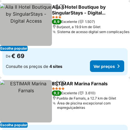
Aila II Hotel Boutique by
Partilhar
Adicionar aos favoritos
SingularStays - Digital
Access
Ver preços
3 Estrelas
8,9
Excelente
1.507
Burjasot, a 19.9 km de Gilet
Sistema de acesso digital sem complicações
Escolha popular
€ 69
De
Consulte os preços de
4 sites
Ver preços
ESTIMAR Marina Farnals
Partilhar
Adicionar aos favoritos
V
4 Estrelas
9,2
Excelente
3.610
Puebla de Farnals, a 12.7 km de Gilet
Área de piscina excepcional com
espreguiçadeiras
Escolha popular