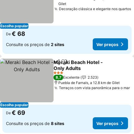
Gilet
Decoração clássica e elegante nos quartos
V
Escolha popular
€ 68
De
Consulte os preços de
2 sites
Ver preços
Meraki Beach Hotel -
Partilhar
Adicionar aos favoritos
Only Adults
Ver preços
3 Estrelas
8,7
Excelente
2.523
Puebla de Farnals, a 12.8 km de Gilet
Terraços com vista panorâmica para o mar
V
Escolha popular
€ 69
De
Consulte os preços de
8 sites
Ver preços