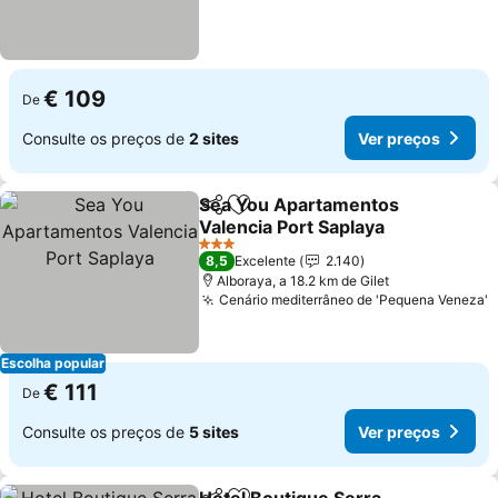
€ 109
De
Consulte os preços de
2 sites
Ver preços
Sea You Apartamentos
Partilhar
Adicionar aos favoritos
Valencia Port Saplaya
Ver preços
3 Estrelas
8,5
Excelente
2.140
Alboraya, a 18.2 km de Gilet
Cenário mediterrâneo de 'Pequena Veneza'
V
Escolha popular
€ 111
De
Consulte os preços de
5 sites
Ver preços