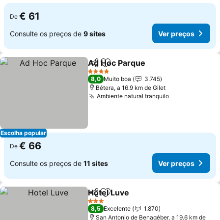
€ 61
De
Consulte os preços de
9 sites
Ver preços
Ad Hoc Parque
Partilhar
Adicionar aos favoritos
Ver preços
4 Estrelas
8,0
Muito boa
3.745
Bétera, a 16.9 km de Gilet
Ambiente natural tranquilo
Ver preços
Escolha popular
€ 66
De
Consulte os preços de
11 sites
Ver preços
Hotel Luve
Partilhar
Adicionar aos favoritos
Ver preços
3 Estrelas
8,5
Excelente
1.870
San Antonio de Benagéber, a 19.6 km de