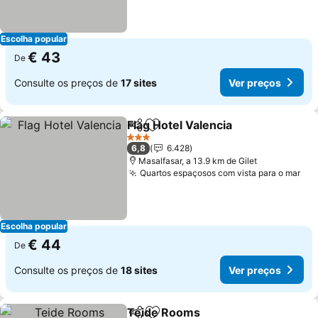
Escolha popular
€ 43
De
Consulte os preços de
17 sites
Ver preços
Flag Hotel Valencia
Partilhar
Adicionar aos favoritos
Ver pre
3 Estrelas
6,8
6.428
Masalfasar, a 13.9 km de Gilet
Quartos espaçosos com vista para o mar
Ver
Escolha popular
€ 44
De
Consulte os preços de
18 sites
Ver preços
Teide Rooms