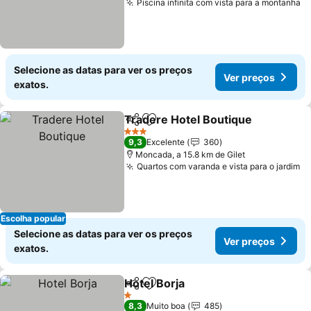
Piscina infinita com vista para a montanha
V
Selecione as datas para ver os preços
Ver preços
exatos.
Tradere Hotel Boutique
Partilhar
Adicionar aos favoritos
Ve
3 Estrelas
9,3
Excelente
360
Moncada, a 15.8 km de Gilet
Quartos com varanda e vista para o jardim
Ve
Escolha popular
Selecione as datas para ver os preços
Ver preços
exatos.
Hotel Borja
Partilhar
Adicionar aos favoritos
Ver preços
1 Estrelas
8,3
Muito boa
485