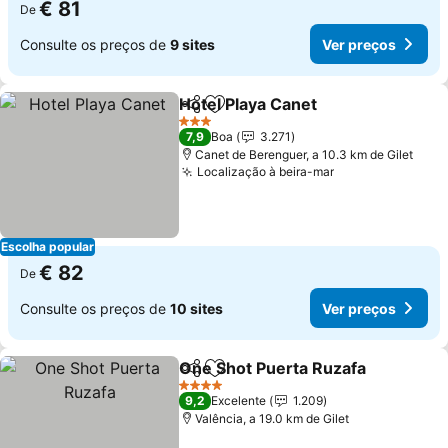
€ 81
De
Consulte os preços de
9 sites
Ver preços
Hotel Playa Canet
Partilhar
Adicionar aos favoritos
Ver preç
3 Estrelas
7,9
Boa
3.271
Canet de Berenguer, a 10.3 km de Gilet
Localização à beira-mar
Ver preços
Escolha popular
€ 82
De
Consulte os preços de
10 sites
Ver preços
One Shot Puerta Ruzafa
Partilhar
Adicionar aos favoritos
Ve
4 Estrelas
9,2
Excelente
1.209
Valência, a 19.0 km de Gilet