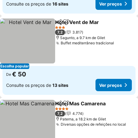
Consulte os preços de
16 sites
Ver preços
Hotel Vent de Mar
Partilhar
Adicionar aos favoritos
Ver pre
3 Estrelas
7,2
3.817
Sagunto, a 9.7 km de Gilet
Buffet mediterrâneo tradicional
Ver preço
Escolha popular
€ 50
De
Consulte os preços de
13 sites
Ver preços
Hotel Mas Camarena
Partilhar
Adicionar aos favoritos
Ver p
4 Estrelas
7,2
4.774
Paterna, a 18.2 km de Gilet
Diversas opções de refeições no local
Ver 