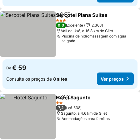
Sercotel Plana Suites
Partilhar
Adicionar aos favoritos
Ver 
3 Estrelas
9,0
Excelente
2.363
Vall de Uxó, a 16.8 km de Gilet
Piscina de hidromassagem com água
salgada
€ 59
De
Consulte os preços de
8 sites
Ver preços
Hotel Sagunto
Partilhar
Adicionar aos favoritos
Ver preços
2 Estrelas
7,2
538
Sagunto, a 4.6 km de Gilet
Acomodações para famílias
Ver preços