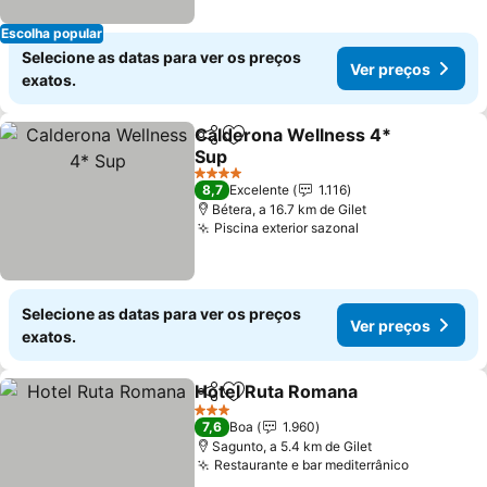
Escolha popular
Selecione as datas para ver os preços
Ver preços
exatos.
Calderona Wellness 4*
Partilhar
Adicionar aos favoritos
Sup
Ver preços
4 Estrelas
8,7
Excelente
1.116
Bétera, a 16.7 km de Gilet
Piscina exterior sazonal
Ver preços
Selecione as datas para ver os preços
Ver preços
exatos.
Hotel Ruta Romana
Partilhar
Adicionar aos favoritos
Ver pr
3 Estrelas
7,6
Boa
1.960
Sagunto, a 5.4 km de Gilet
Restaurante e bar mediterrânico
Ver preç