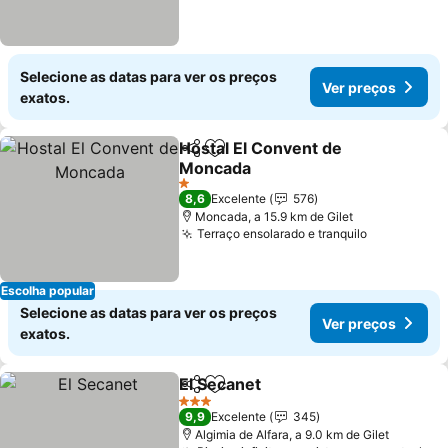
Selecione as datas para ver os preços
Ver preços
exatos.
Hostal El Convent de
Partilhar
Adicionar aos favoritos
Moncada
Ver preços
1 Estrelas
8,6
Excelente
576
Moncada, a 15.9 km de Gilet
Terraço ensolarado e tranquilo
Ver preço
Escolha popular
Selecione as datas para ver os preços
Ver preços
exatos.
El Secanet
Partilhar
Adicionar aos favoritos
Ver preços
3 Estrelas
9,9
Excelente
345
Algimia de Alfara, a 9.0 km de Gilet