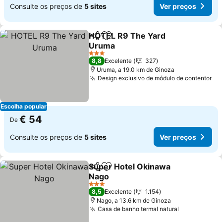
Consulte os preços de
5 sites
Ver preços
HOTEL R9 The Yard
Partilhar
Adicionar aos favoritos
Uruma
Ver preços
3 Estrelas
8,8
Excelente
327
Uruma, a 19.0 km de Ginoza
Design exclusivo de módulo de contentor
Ve
Escolha popular
€ 54
De
Consulte os preços de
5 sites
Ver preços
Super Hotel Okinawa
Partilhar
Adicionar aos favoritos
Nago
Ver preços
3 Estrelas
8,5
Excelente
1.154
Nago, a 13.6 km de Ginoza
Casa de banho termal natural
Ver preços