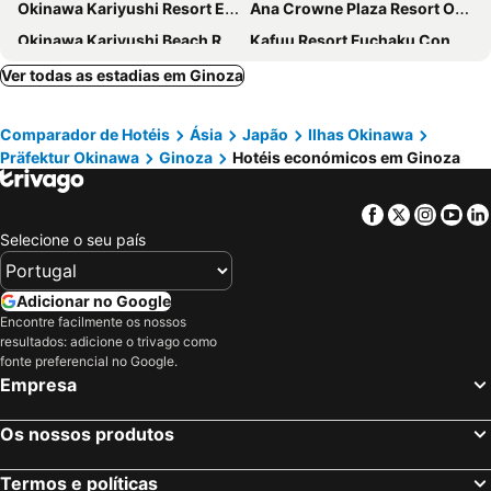
Okinawa Kariyushi Resort EXES Onna
Ana Crowne Plaza Resort Okinawa Uruma Hills By Ihg
Okinawa Kariyushi Beach Resort Ocean Spa
Kafuu Resort Fuchaku Condo Hotel
Beach Resorts Hotel Kalakaua
Kariyushi LCH. Resort
Ver todas as estadias em Ginoza
The Terrace Club Wellness Thalasso At Busena
The Busena Terrace
Comparador de Hotéis
Ásia
Japão
Ilhas Okinawa
Hotel Yugaf Inn Okinawa
AQUASENSE Hotel & Resort
Präfektur Okinawa
Ginoza
Hotéis económicos em Ginoza
Condominium Hotel Shimanchu Club
Ocean View in Kibogaoka
The Pool Resort Okinawa
Beach Resorts Hotel Kalakaua
Facebook
Twitter
Insta
Yo
マイビーチリゾート
Low Cost Resort Manza Beach
Selecione o seu país
Kanucha Bay Hotel & Villas
Amakara Okinawa
Ocean Resort PMC
Adicionar no Google
Encontre facilmente os nossos
resultados: adicione o trivago como
fonte preferencial no Google.
Empresa
Os nossos produtos
Termos e políticas