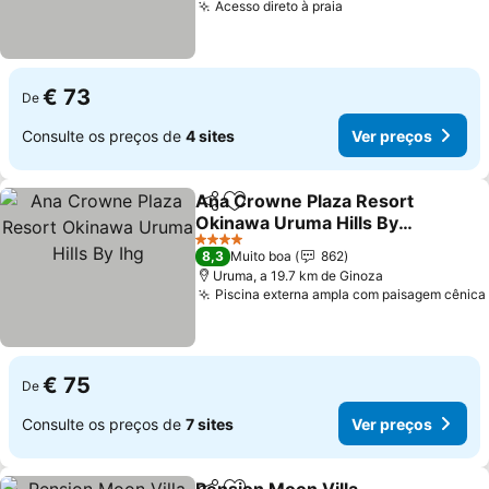
Acesso direto à praia
Ver preços
€ 73
De
Consulte os preços de
4 sites
Ver preços
Ana Crowne Plaza Resort
Partilhar
Adicionar aos favoritos
Okinawa Uruma Hills By
Ihg
Ver preços
4 Estrelas
8,3
Muito boa
862
Uruma, a 19.7 km de Ginoza
Piscina externa ampla com paisagem cênica
€ 75
De
Consulte os preços de
7 sites
Ver preços