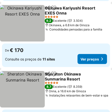
Okinawa Kariyushi Resort
Partilhar
Adicionar aos favoritos
EXES Onna
Ver preços
5 Estrelas
9,2
Excelente
3.504
Okinawa, a 6.8 km de Ginoza
Comodidades pensadas para a família
Ver 
€ 170
De
Consulte os preços de
11 sites
Ver preços
Sheraton Okinawa
Partilhar
Adicionar aos favoritos
Sunmarina Resort
Ver preços
5 Estrelas
8,7
Excelente
8.359
Onna, a 16.6 km de Ginoza
Instalações relaxantes de bem-estar e spa
V