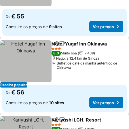
€ 55
De
Consulte os preços de
9 sites
Ver preços
Hotel Yugaf Inn Okinawa
Partilhar
Adicionar aos favoritos
V
3 Estrelas
8,3
Muito boa
7.439
Nago, a 12.4 km de Ginoza
Buffet de café da manhã autêntico de
Okinawa
Escolha popular
€ 56
De
Consulte os preços de
10 sites
Ver preços
Kariyushi LCH. Resort
Partilhar
Adicionar aos favoritos
Ver 
3 Estrelas