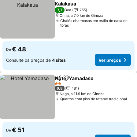
Partilhar
Adicionar aos favoritos
Kalakaua
Ver preços
7,7
Boa
755
Onna, a 7.0 km de Ginoza
Chalés charmosos em estilo de casa de
toras
€ 48
De
Consulte os preços de
4 sites
Ver preços
Hotel Yamadaso
Partilhar
Adicionar aos favoritos
Ver preço
2 Estrelas
6,8
181
Nago, a 11.9 km de Ginoza
Quartos com piso de tatame tradicional
Ver 
€ 51
De