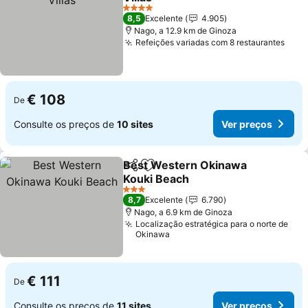
Ver preços
4 Estrelas
8,5
Excelente
4.905
Nago, a 12.9 km de Ginoza
Refeições variadas com 8 restaurantes
Ver 
€ 108
De
Consulte os preços de
10 sites
Ver preços
Best Western Okinawa
Partilhar
Adicionar aos favoritos
Kouki Beach
Ver preços
3 Estrelas
8,7
Excelente
6.790
Nago, a 6.9 km de Ginoza
Localização estratégica para o norte de
Okinawa
€ 111
De
Consulte os preços de
11 sites
Ver preços