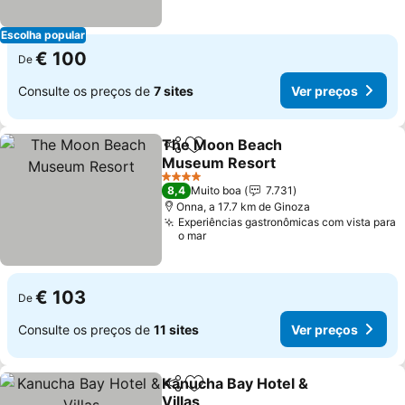
Escolha popular
€ 100
De
Consulte os preços de
7 sites
Ver preços
The Moon Beach
Partilhar
Adicionar aos favoritos
Museum Resort
Ver preços
4 Estrelas
8,4
Muito boa
7.731
Onna, a 17.7 km de Ginoza
Experiências gastronômicas com vista para
o mar
€ 103
De
Consulte os preços de
11 sites
Ver preços
Kanucha Bay Hotel &
Partilhar
Adicionar aos favoritos
Villas