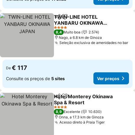
TWIN-LINE HOTEL
Partilhar
Adicionar aos favoritos
YANBARU OKINAWA
JAPAN
Ver preços
4 Estrelas
8,4
Muito boa
2.574
Nago, a 6.8 km de Ginoza
Seleção exclusiva de amenidades no bar
Ve
€ 117
De
Consulte os preços de
5 sites
Ver preços
Hotel Monterey Okinawa
Partilhar
Adicionar aos favoritos
Spa & Resort
Ver preços
4 Estrelas
8,9
Excelente
10.630
Onna, a 17.3 km de Ginoza
Acesso direto à Praia Tiger
Ver preços