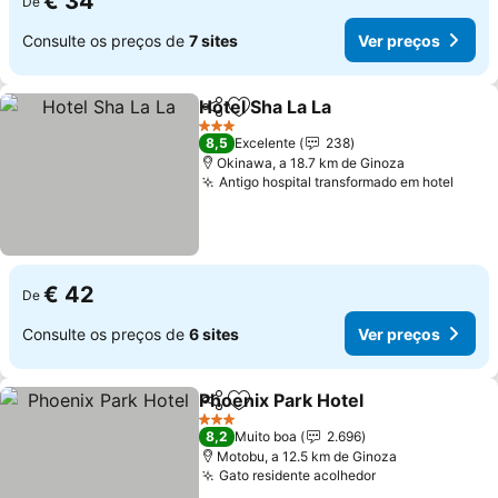
€ 34
De
Consulte os preços de
7 sites
Ver preços
Hotel Sha La La
Partilhar
Adicionar aos favoritos
Ver preços
3 Estrelas
8,5
Excelente
238
Okinawa, a 18.7 km de Ginoza
Antigo hospital transformado em hotel
Ver 
€ 42
De
Consulte os preços de
6 sites
Ver preços
Phoenix Park Hotel
Partilhar
Adicionar aos favoritos
Ver pre
3 Estrelas
8,2
Muito boa
2.696
Motobu, a 12.5 km de Ginoza
Gato residente acolhedor
Ver preços