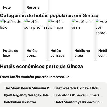
Hotel
Resorts
Categorias de hotéis populares em Ginoza
Hotéis de
Hotéis
Hotéis
Hotéis na
Hoté
luxo
com
com spa
praia
com
piscinas
esta
ment
Hotéis económicos perto de Ginoza
Estes hotéis também poderão interessá-lo...
The Moon Beach Museum Resort
Best Western Okinawa Kouki Beach
Hyatt Regency Seragaki Island Okinawa
Sheraton Okinawa Sunmarina Resort
Halekulani Okinawa
Hotel Monterey Okinawa Spa & Resort