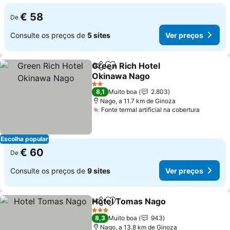
€ 58
De
Consulte os preços de
5 sites
Ver preços
Green Rich Hotel
Partilhar
Adicionar aos favoritos
Okinawa Nago
Ver preços
2 Estrelas
8,1
Muito boa
2.803
Nago, a 11.7 km de Ginoza
Fonte termal artificial na cobertura
Ver pre
Escolha popular
€ 60
De
Consulte os preços de
9 sites
Ver preços
Hotel Tomas Nago
Partilhar
Adicionar aos favoritos
Ver pre
3 Estrelas
8,3
Muito boa
943
Nago, a 13.8 km de Ginoza