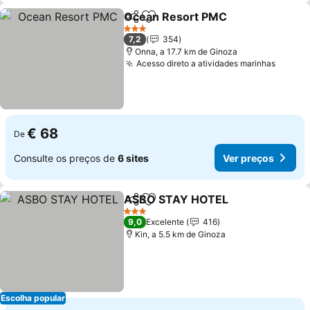
Ocean Resort PMC
Partilhar
Adicionar aos favoritos
Ver pr
3 Estrelas
7,2
354
Onna, a 17.7 km de Ginoza
Acesso direto a atividades marinhas
Ver pr
€ 68
De
Consulte os preços de
6 sites
Ver preços
ASBO STAY HOTEL
Partilhar
Adicionar aos favoritos
Ver pr
3 Estrelas
9,0
Excelente
416
Kin, a 5.5 km de Ginoza
Escolha popular