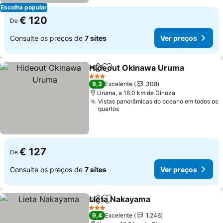
Escolha popular
€ 120
De
Consulte os preços de
7 sites
Ver preços
Hideout Okinawa Uruma
Partilhar
Adicionar aos favoritos
V
3 Estrelas
9,3
Excelente
308
Uruma, a 16.0 km de Ginoza
Vistas panorâmicas do oceano em todos os
quartos
€ 127
De
Consulte os preços de
7 sites
Ver preços
Lieta Nakayama
Partilhar
Adicionar aos favoritos
Ver preços
3 Estrelas
9,4
Excelente
1.246