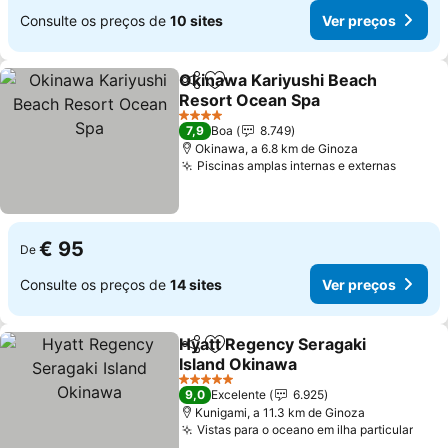
Consulte os preços de
10 sites
Ver preços
Okinawa Kariyushi Beach
Partilhar
Adicionar aos favoritos
Resort Ocean Spa
Ver preços
4 Estrelas
7,9
Boa
8.749
Okinawa, a 6.8 km de Ginoza
Piscinas amplas internas e externas
Ver pr
€ 95
De
Consulte os preços de
14 sites
Ver preços
Hyatt Regency Seragaki
Partilhar
Adicionar aos favoritos
Island Okinawa
Ver preços
5 Estrelas
9,0
Excelente
6.925
Kunigami, a 11.3 km de Ginoza
Vistas para o oceano em ilha particular
Ver 