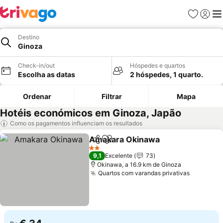
Favoritos
Iniciar
Me
Destino
Ginoza
Check-in/out
Hóspedes e quartos
Escolha as datas
2 hóspedes, 1 quarto.
Ordenar
Filtrar
Mapa
Hotéis económicos em Ginoza, Japão
Como os pagamentos influenciam os resultados
Amakara Okinawa
Partilhar
Adicionar aos favoritos
Ver pre
2 Estrelas
9,1
Excelente
73
Okinawa, a 16.9 km de Ginoza
Quartos com varandas privativas
Ver preç