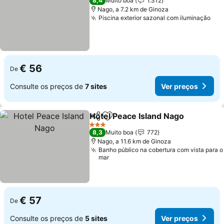
8,4
Muito boa
1.312
Nago, a 7.2 km de Ginoza
Piscina exterior sazonal com iluminação
Ver
€ 56
De
Consulte os preços de
7 sites
Ver preços
Hotel Peace Island Nago
Partilhar
Adicionar aos favoritos
Ve
3 Estrelas
8,3
Muito boa
772
Nago, a 11.6 km de Ginoza
Banho público na cobertura com vista para o
mar
€ 57
De
Consulte os preços de
5 sites
Ver preços