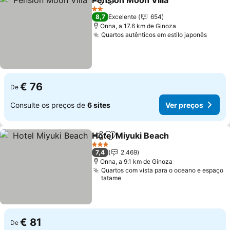
Pension Moon Villa
Partilhar
Adicionar aos favoritos
Ver pr
2 Estrelas
8,7
Excelente
654
Onna, a 17.6 km de Ginoza
Quartos autênticos em estilo japonês
Ver p
€ 76
De
Consulte os preços de
6 sites
Ver preços
Hotel Miyuki Beach
Partilhar
Adicionar aos favoritos
Ver pr
3 Estrelas
7,4
2.469
Onna, a 9.1 km de Ginoza
Quartos com vista para o oceano e espaço
tatame
€ 81
De