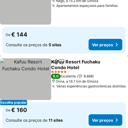
Nago, a 15.2 km de Ginoza
Apartamentos espaçosos para famílias
Ver 
€ 144
De
Consulte os preços de
5 sites
Ver preços
Kafuu Resort Fuchaku
Partilhar
Adicionar aos favoritos
Condo Hotel
Ver preços
5 Estrelas
9,0
Excelente
8.868
Onna, a 16.7 km de Ginoza
Várias experiências gastronômicas distintas
V
Escolha popular
€ 160
De
Consulte os preços de
11 sites
Ver preços