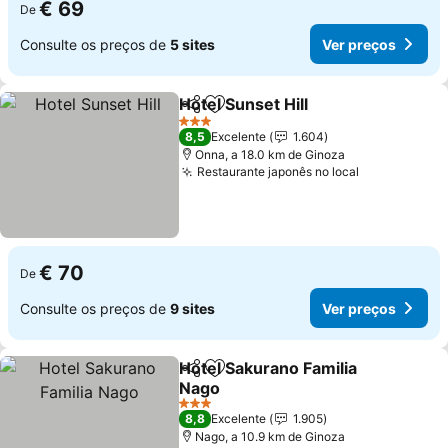
€ 69
De
Consulte os preços de
5 sites
Ver preços
Hotel Sunset Hill
Partilhar
Adicionar aos favoritos
Ver preço
3 Estrelas
8,5
Excelente
1.604
Onna, a 18.0 km de Ginoza
Restaurante japonês no local
Ver preços
€ 70
De
Consulte os preços de
9 sites
Ver preços
Hotel Sakurano Familia
Partilhar
Adicionar aos favoritos
Nago
Ver preços
3 Estrelas
8,8
Excelente
1.905
Nago, a 10.9 km de Ginoza