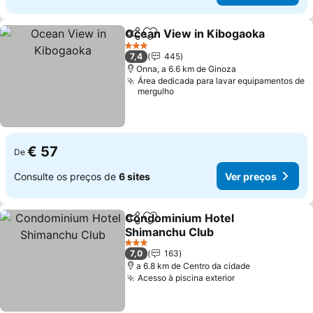
Ocean View in Kibogaoka
Partilhar
Adicionar aos favoritos
3 Estrelas
7,4
445
Onna, a 6.6 km de Ginoza
Área dedicada para lavar equipamentos de
mergulho
€ 57
De
Consulte os preços de
6 sites
Ver preços
Condominium Hotel
Partilhar
Adicionar aos favoritos
Shimanchu Club
Ver preços
3 Estrelas
7,0
163
a 6.8 km de Centro da cidade
Acesso à piscina exterior
Ver preços