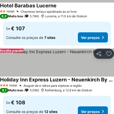
Hotel Barabas Lucerne
Ver preços
Hotel
Charmoso terraço ajardinado ao ar livre
Ver preços
2 Estrelas
8,2
Muito boa
5.784
Lucerna, a 11.0 km de Gisikon
€ 107
De
Consulte os preços de
7 sites
Ver preços
Escolha popular
Partilhar
Ad
Holiday Inn Express Luzern - Neuenkirch By Ihg
Ver preços
Hotel
Aluguel de e-bikes para explorar a região
Ver preços
3 Estrelas
8,1
Muito boa
5.095
Rothenburg, a 12.6 km de Gisikon
€ 108
De
Consulte os preços de
12 sites
Ver preços