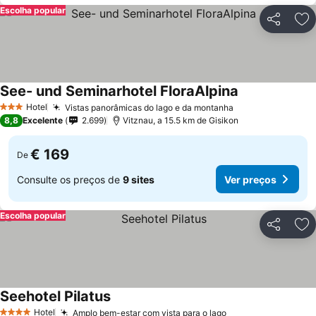
Escolha popular
Partilhar
Ad
See- und Seminarhotel FloraAlpina
Ver preços
Hotel
Vistas panorâmicas do lago e da montanha
Ver preços
3 Estrelas
8,8
Excelente
2.699
Vitznau, a 15.5 km de Gisikon
€ 169
De
Consulte os preços de
9 sites
Ver preços
Escolha popular
Partilhar
Ad
Seehotel Pilatus
Ver preços
Hotel
Amplo bem-estar com vista para o lago
Ver preços