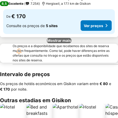
4 Estrelas
8,5
Excelente
7.254
Hergiswil, a 17.1 km de Gisikon
€ 170
De
Consulte os preços de
5 sites
Ver preços
Mostrar mais
Os preços e a disponibilidade que recebemos dos sites de reserva
mudam frequentemente. Como tal, pode haver diferenças entre as
ofertas que consulta no trivago e os preços que estão disponíveis
nos sites de reserva.
Intervalo de preços
Os preços de hotéis económicos em Gisikon variam entre
‎€ 80
e
‎€ 170
por noite.
Outras estadias em Gisikon