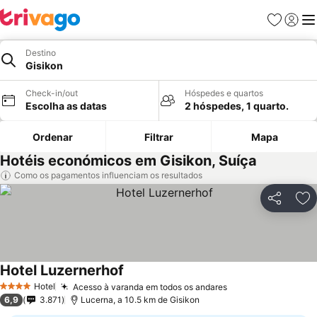
Favoritos
Iniciar
Me
Destino
Gisikon
Check-in/out
Hóspedes e quartos
Escolha as datas
2 hóspedes, 1 quarto.
Ordenar
Filtrar
Mapa
Hotéis económicos em Gisikon, Suíça
Como os pagamentos influenciam os resultados
Partilhar
Ad
Hotel Luzernerhof
Ver preços
Hotel
Acesso à varanda em todos os andares
Ver preços
4 Estrelas
6,9
3.871
Lucerna, a 10.5 km de Gisikon