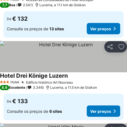
Ver preços
3 Estrelas
7,7
Boa
2.541
Lucerna, a 11.1 km de Gisikon
€ 132
De
Consulte os preços de
13 sites
Ver preços
Partilhar
Ad
Hotel Drei Könige Luzern
Ver preços
Hotel
Edifício histórico Art Nouveau
Ver preços
3 Estrelas
8,6
Excelente
3.346
Lucerna, a 11.5 km de Gisikon
€ 133
De
Consulte os preços de
6 sites
Ver preços