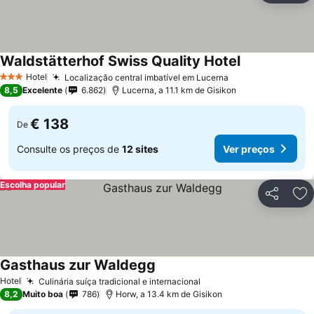
Waldstätterhof Swiss Quality Hotel
Ver preços
Hotel
Localização central imbatível em Lucerna
Ver preços
3 Estrelas
8,5
Excelente
6.862
Lucerna, a 11.1 km de Gisikon
€ 138
De
Consulte os preços de
12 sites
Ver preços
Escolha popular
Partilhar
Ad
Gasthaus zur Waldegg
Ver preços
Hotel
Culinária suíça tradicional e internacional
Ver preços
8,2
Muito boa
786
Horw, a 13.4 km de Gisikon