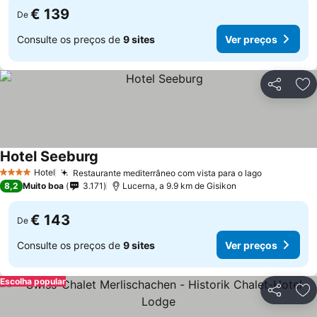
€ 139
De
Consulte os preços de
9 sites
Ver preços
Partilhar
Ad
Hotel Seeburg
Ver preços
Hotel
Restaurante mediterrâneo com vista para o lago
Ver preço
4 Estrelas
8,2
Muito boa
3.171
Lucerna, a 9.9 km de Gisikon
€ 143
De
Consulte os preços de
9 sites
Ver preços
Escolha popular
Partilhar
Ad