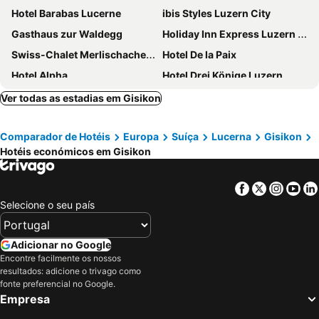
Hotel Barabas Lucerne
ibis Styles Luzern City
Gasthaus zur Waldegg
Holiday Inn Express Luzern - Neuenkirch By Ihg
Swiss-Chalet Merlischachen - Historik Chalet-Hotel Lodge
Hotel De la Paix
Hotel Alpha
Hotel Drei Könige Luzern
ibis Luzern Kriens
Grand Hotel National Luzern
Ver todas as estadias em Gisikon
Holiday Inn Express Luzern - Kriens By Ihg
Waldstätterhof Swiss Quality Hotel
Comparador de Hotéis
Europa
Suíça
Lucerna
Gisikon
Romantik Hotel Wilden Mann Luzern
Prize by Radisson, Zurich Affoltern am Albis
Hotéis económicos em Gisikon
Hotel Schweizerhof Luzern
Boutique Hotel Weisses Kreuz - Adult only Hotel
Boutique Hotel KARL
Ambassador Self Check-in Hotel
Facebook
Twitter
Insta
Yo
Hotel Des Alpes
Hotel Astoria
Selecione o seu país
Hotel Restaurant Hammer
AMERON Luzern Hotel Flora
Hotel Monopol Luzern
Capsule Hotel - Lucerne TheLAB
Adicionar no Google
Encontre facilmente os nossos
ibis Baar Zug
Hotel Seeburg
resultados: adicione o trivago como
Hotel Beau Rivage Weggis
Seminarhotel Romerohaus
fonte preferencial no Google.
Empresa
Tailormade Hotel STANS SÜD
Richemont Hotel