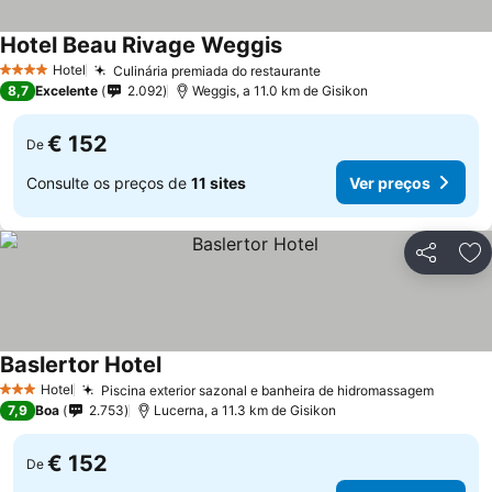
Hotel Beau Rivage Weggis
Ver preços
Hotel
Culinária premiada do restaurante
Ver preços
4 Estrelas
8,7
Excelente
2.092
Weggis, a 11.0 km de Gisikon
€ 152
De
Consulte os preços de
11 sites
Ver preços
Partilhar
Ad
Baslertor Hotel
Ver preços
Hotel
Piscina exterior sazonal e banheira de hidromassagem
Ver pr
3 Estrelas
7,9
Boa
2.753
Lucerna, a 11.3 km de Gisikon
€ 152
De