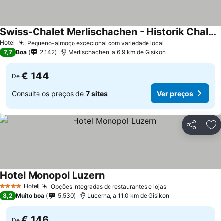
Swiss-Chalet Merlischachen - Historik Chalet-Hotel Lodge
Ver preços
Hotel
Pequeno-almoço excecional com variedade local
Ver preços
7,7
Boa
2.142
Merlischachen, a 6.9 km de Gisikon
€ 144
De
Consulte os preços de
7 sites
Ver preços
Partilhar
Ad
Hotel Monopol Luzern
Ver preços
Hotel
Opções integradas de restaurantes e lojas
Ver preços
4 Estrelas
8,2
Muito boa
5.530
Lucerna, a 11.0 km de Gisikon
€ 146
De