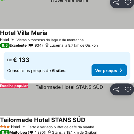
Partilhar
Ad
Hotel Villa Maria
Ver preços
Hotel
Vistas pitorescas do lago e da montanha
Ver preços
8,5
Excelente
934
Lucerna, a 9.7 km de Gisikon
€ 133
De
Consulte os preços de
6 sites
Ver preços
Escolha popular
Partilhar
Ad
Tailormade Hotel STANS SÜD
Ver preços
Hotel
Farto e variado buffet de café da manhã
Ver preços
3 Estrelas
8,2
Muito boa
1.880
Stans, a 18.1 km de Gisikon