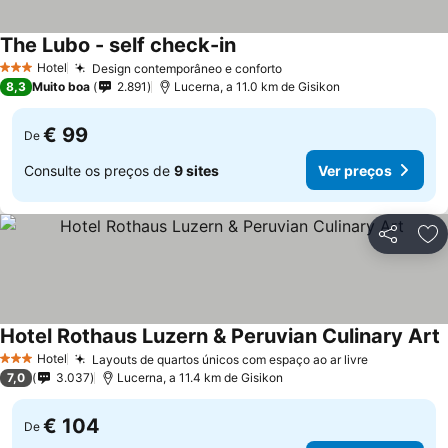
The Lubo - self check-in
Ver preços
Hotel
Design contemporâneo e conforto
Ver preços
3 Estrelas
8,3
Muito boa
2.891
Lucerna, a 11.0 km de Gisikon
€ 99
De
Consulte os preços de
9 sites
Ver preços
Partilhar
Ad
Hotel Rothaus Luzern & Peruvian Culinary Art
V
Hotel
Layouts de quartos únicos com espaço ao ar livre
Ver preço
3 Estrelas
7,0
3.037
Lucerna, a 11.4 km de Gisikon
€ 104
De