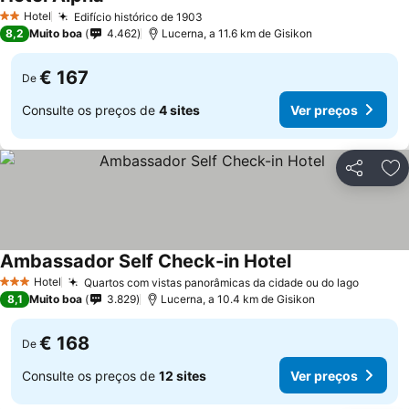
Ver preços
Hotel
Edifício histórico de 1903
Ver preços
2 Estrelas
8,2
Muito boa
4.462
Lucerna, a 11.6 km de Gisikon
€ 167
De
Consulte os preços de
4 sites
Ver preços
Partilhar
Ad
Ambassador Self Check-in Hotel
Ver preços
Hotel
Quartos com vistas panorâmicas da cidade ou do lago
Ver pr
3 Estrelas
8,1
Muito boa
3.829
Lucerna, a 10.4 km de Gisikon
€ 168
De
Consulte os preços de
12 sites
Ver preços