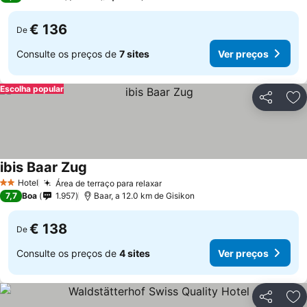
€ 136
De
Consulte os preços de
7 sites
Ver preços
Escolha popular
Partilhar
Ad
ibis Baar Zug
Ver preços
Hotel
Área de terraço para relaxar
Ver preços
2 Estrelas
7,7
Boa
1.957
Baar, a 12.0 km de Gisikon
€ 138
De
Consulte os preços de
4 sites
Ver preços
Partilhar
Ad