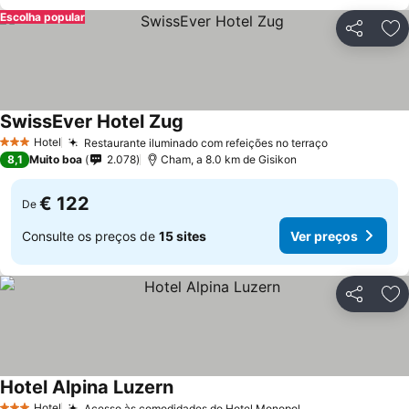
Escolha popular
Partilhar
Ad
SwissEver Hotel Zug
Ver preços
Hotel
Restaurante iluminado com refeições no terraço
Ver preços
3 Estrelas
8,1
Muito boa
2.078
Cham, a 8.0 km de Gisikon
€ 122
De
Consulte os preços de
15 sites
Ver preços
Partilhar
Ad
Hotel Alpina Luzern
Ver preços
Hotel
Acesso às comodidades do Hotel Monopol