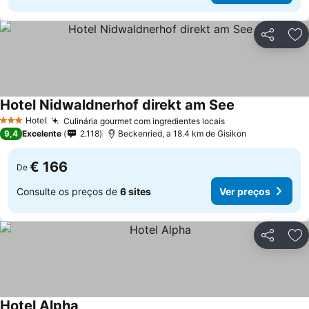
Partilhar
Ad
Hotel Nidwaldnerhof direkt am See
Ver preços
Hotel
Culinária gourmet com ingredientes locais
Ver preços
3 Estrelas
9,4
Excelente
2.118
Beckenried, a 18.4 km de Gisikon
€ 166
De
Consulte os preços de
6 sites
Ver preços
Partilhar
Ad
Hotel Alpha