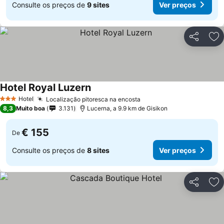
Consulte os preços de
9 sites
Ver preços
Partilhar
Ad
Hotel Royal Luzern
Ver preços
Hotel
Localização pitoresca na encosta
Ver preços
3 Estrelas
8,3
Muito boa
3.131
Lucerna, a 9.9 km de Gisikon
€ 155
De
Consulte os preços de
8 sites
Ver preços
Partilhar
Ad