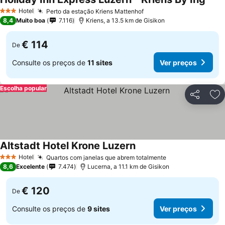
Ver 
Hotel
Perto da estação Kriens Mattenhof
Ver preços
3 Estrelas
8,4
Muito boa
7.116
Kriens, a 13.5 km de Gisikon
€ 114
De
Consulte os preços de
11 sites
Ver preços
Escolha popular
Partilhar
Ad
Altstadt Hotel Krone Luzern
Ver preços
Hotel
Quartos com janelas que abrem totalmente
Ver preços
3 Estrelas
8,6
Excelente
7.474
Lucerna, a 11.1 km de Gisikon
€ 120
De
Consulte os preços de
9 sites
Ver preços