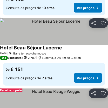
Consulte os preços de
19 sites
Ver preços
Partilhar
Ad
Hotel Beau Séjour Lucerne
Ver preços
Hotel
Bar e terraço charmosos
Ver preços
9,1
Excelente
2.789
Lucerna, a 9.9 km de Gisikon
€ 151
De
Consulte os preços de
7 sites
Ver preços
Escolha popular
Partilhar
Ad