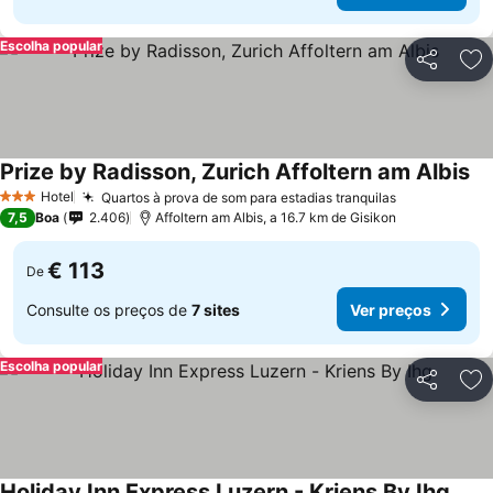
Escolha popular
Partilhar
Ad
Prize by Radisson, Zurich Affoltern am Albis
Ve
Hotel
Quartos à prova de som para estadias tranquilas
Ver preços
3 Estrelas
7,5
Boa
2.406
Affoltern am Albis, a 16.7 km de Gisikon
€ 113
De
Consulte os preços de
7 sites
Ver preços
Escolha popular
Partilhar
Ad
Holiday Inn Express Luzern - Kriens By Ihg