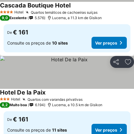
Cascada Boutique Hotel
Ver preços
Hotel
Quartos temáticos de cachoeiras suíças
Ver preços
4 Estrelas
9,0
Excelente
5.576
Lucerna, a 11.3 km de Gisikon
€ 161
De
Consulte os preços de
10 sites
Ver preços
Partilhar
Ad
Hotel De la Paix
Ver preços
Hotel
Quartos com varandas privativas
Ver preços
3 Estrelas
8,2
Muito boa
6.194
Lucerna, a 10.5 km de Gisikon
€ 161
De
Consulte os preços de
11 sites
Ver preços