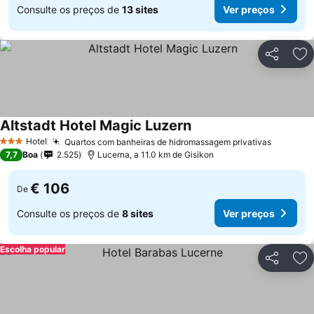
Consulte os preços de
13 sites
Ver preços
Partilhar
Ad
Altstadt Hotel Magic Luzern
Ver preços
Hotel
Quartos com banheiras de hidromassagem privativas
Ver pre
3 Estrelas
7,7
Boa
2.525
Lucerna, a 11.0 km de Gisikon
€ 106
De
Consulte os preços de
8 sites
Ver preços
Escolha popular
Partilhar
Ad