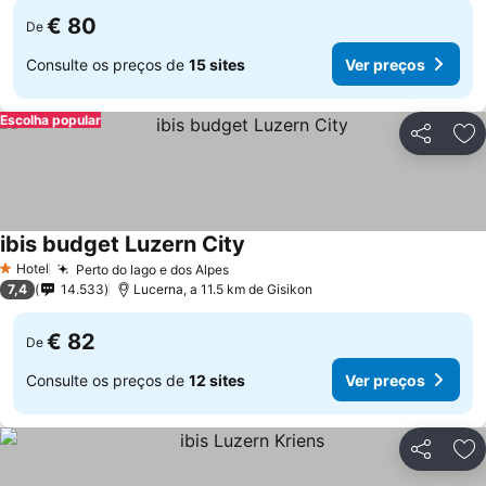
€ 80
De
Consulte os preços de
15 sites
Ver preços
Escolha popular
Partilhar
Ad
ibis budget Luzern City
Ver preços
Hotel
Perto do lago e dos Alpes
Ver preços
1 Estrelas
7,4
14.533
Lucerna, a 11.5 km de Gisikon
€ 82
De
Consulte os preços de
12 sites
Ver preços
Partilhar
Ad