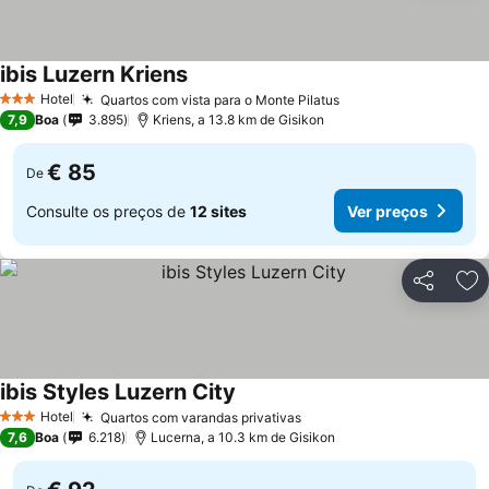
ibis Luzern Kriens
Ver preços
Hotel
Quartos com vista para o Monte Pilatus
Ver preços
3 Estrelas
7,9
Boa
3.895
Kriens, a 13.8 km de Gisikon
€ 85
De
Consulte os preços de
12 sites
Ver preços
Partilhar
Ad
ibis Styles Luzern City
Ver preços
Hotel
Quartos com varandas privativas
Ver preços
3 Estrelas
7,6
Boa
6.218
Lucerna, a 10.3 km de Gisikon