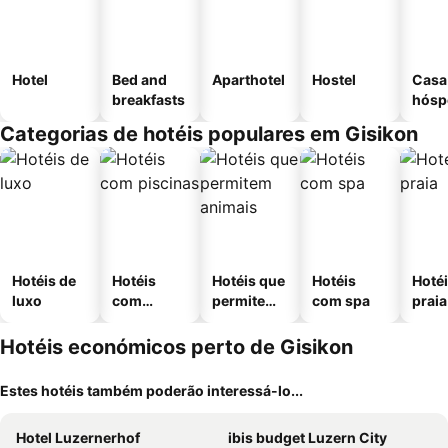
Hotel
Bed and
Aparthotel
Hostel
Casa
breakfasts
hósp
Categorias de hotéis populares em Gisikon
Hotéis de
Hotéis
Hotéis que
Hotéis
Hotéi
luxo
com
permitem
com spa
praia
piscinas
animais
Hotéis económicos perto de Gisikon
Estes hotéis também poderão interessá-lo...
Hotel Luzernerhof
ibis budget Luzern City