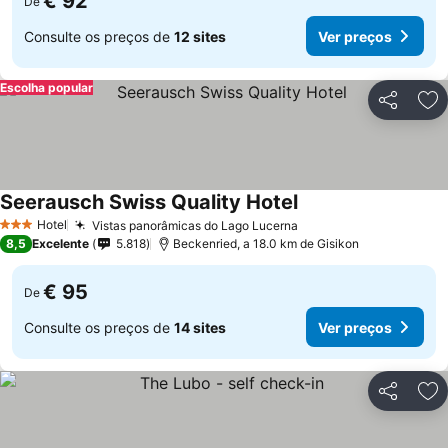
€ 92
De
Consulte os preços de
12 sites
Ver preços
Escolha popular
Partilhar
Ad
Seerausch Swiss Quality Hotel
Ver preços
Hotel
Vistas panorâmicas do Lago Lucerna
Ver preços
3 Estrelas
8,5
Excelente
5.818
Beckenried, a 18.0 km de Gisikon
€ 95
De
Consulte os preços de
14 sites
Ver preços
Partilhar
Ad