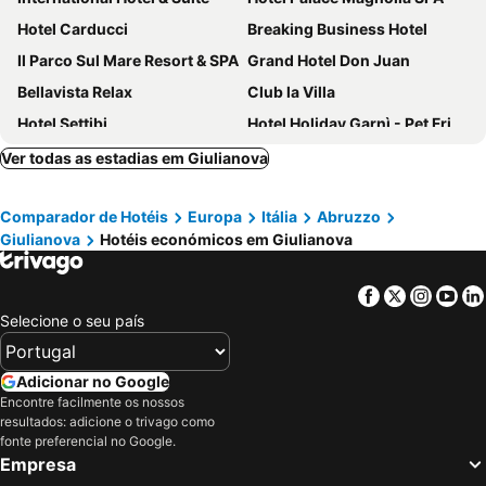
Hotel Carducci
Breaking Business Hotel
Il Parco Sul Mare Resort & SPA
Grand Hotel Don Juan
Bellavista Relax
Club la Villa
Hotel Settibi
Hotel Holiday Garnì - Pet Friendly
Villa Dei Romanzi
Hotel Costa Verde
Ver todas as estadias em Giulianova
Cristallo Verde Mare
Bellavista
Comparador de Hotéis
Europa
Itália
Abruzzo
Hotel Excelsior
Liberty
Giulianova
Hotéis económicos em Giulianova
Medi Garden Resort
Hotel Villa Cesare B&B
Hotel Maxim's
Hotel Holiday
Facebook
Twitter
Insta
Yo
Hotel Parco degli Ulivi
Hotel Leuco'
Selecione o seu país
Hotel Abruzzo
Hotel Costa Verde
Hotel Astoria
Hotel Mocambo
Adicionar no Google
Encontre facilmente os nossos
Country House La Foggetta
Hotel Bernard
resultados: adicione o trivago como
fonte preferencial no Google.
Empresa