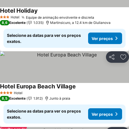
Hotel Holiday
Hotel
Equipe de animação envolvente e discreta
3 Estrelas
8,6
Excelente
1.035
Martinsicuro, a 12.4 km de Giulianova
Selecione as datas para ver os preços
Ver preços
exatos.
Partilhar
Ad
Hotel Europa Beach Village
Hotel
4 Estrelas
8,5
Excelente
1.912
Junto à praia
Selecione as datas para ver os preços
Ver preços
exatos.