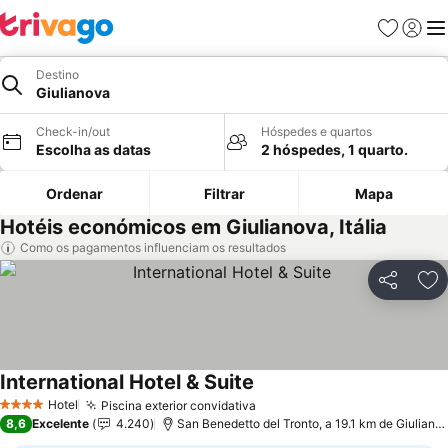
Favoritos
Iniciar
Me
Destino
Giulianova
Check-in/out
Hóspedes e quartos
Escolha as datas
2 hóspedes, 1 quarto.
Ordenar
Filtrar
Mapa
Hotéis económicos em Giulianova, Itália
Como os pagamentos influenciam os resultados
Partilhar
Ad
International Hotel & Suite
Hotel
Piscina exterior convidativa
4 Estrelas
8,6
Excelente
4.240
San Benedetto del Tronto, a 19.1 km de Giulianova