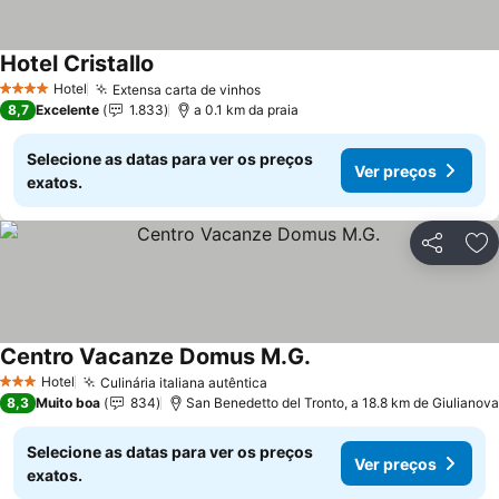
Hotel Cristallo
Hotel
Extensa carta de vinhos
4 Estrelas
8,7
Excelente
1.833
a 0.1 km da praia
Selecione as datas para ver os preços
Ver preços
exatos.
Partilhar
Ad
Centro Vacanze Domus M.G.
Hotel
Culinária italiana autêntica
3 Estrelas
8,3
Muito boa
834
San Benedetto del Tronto, a 18.8 km de Giulianova
Selecione as datas para ver os preços
Ver preços
exatos.