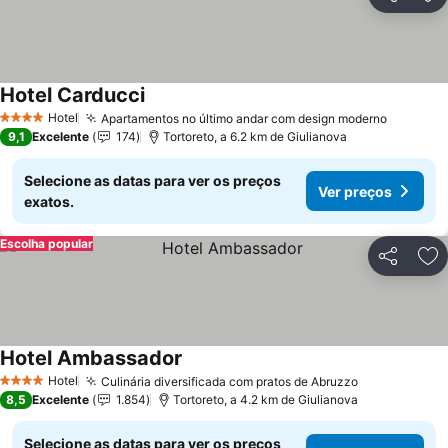
Partilhar
Ad
Hotel Carducci
Hotel
Apartamentos no último andar com design moderno
4 Estrelas
9,1
Excelente
174
Tortoreto, a 6.2 km de Giulianova
Selecione as datas para ver os preços
Ver preços
exatos.
Escolha popular
Partilhar
Ad
Hotel Ambassador
Hotel
Culinária diversificada com pratos de Abruzzo
4 Estrelas
8,5
Excelente
1.854
Tortoreto, a 4.2 km de Giulianova
Selecione as datas para ver os preços