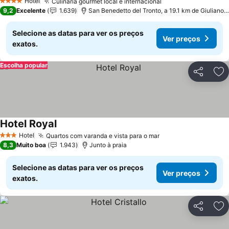
Hotel
Culinária gourmet local e internacional
4 Estrelas
9,2
Excelente
1.639
San Benedetto del Tronto, a 19.1 km de Giulianova
Selecione as datas para ver os preços
Ver preços
exatos.
Escolha popular
Partilhar
Ad
Hotel Royal
Hotel
Quartos com varanda e vista para o mar
3 Estrelas
8,3
Muito boa
1.943
Junto à praia
Selecione as datas para ver os preços
Ver preços
exatos.
Partilhar
Ad