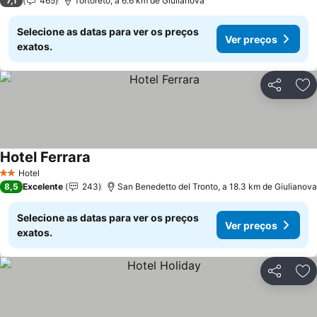
7,1
465
Tortoreto, a 6.6 km de Giulianova
Selecione as datas para ver os preços
Ver preços
exatos.
Partilhar
Ad
Hotel Ferrara
Hotel
2 Estrelas
8,5
Excelente
243
San Benedetto del Tronto, a 18.3 km de Giulianova
Selecione as datas para ver os preços
Ver preços
exatos.
Partilhar
Ad