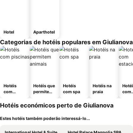
Hotel
Aparthotel
Categorias de hotéis populares em Giulianova
Hotéis
Hotéis que
Hotéis
Hotéis na
Hoté
com
permitem
com spa
praia
com
piscinas
animais
esta
ment
Hotéis económicos perto de Giulianova
Estes hotéis também poderão interessá-lo...
International Hotel & Suite
Hotel Palace Magnolia SPA