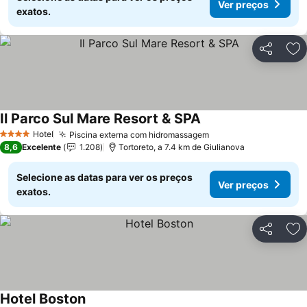
Ver preços
exatos.
Partilhar
Ad
Il Parco Sul Mare Resort & SPA
Hotel
Piscina externa com hidromassagem
4 Estrelas
8,6
Excelente
1.208
Tortoreto, a 7.4 km de Giulianova
Selecione as datas para ver os preços
Ver preços
exatos.
Partilhar
Ad
Hotel Boston