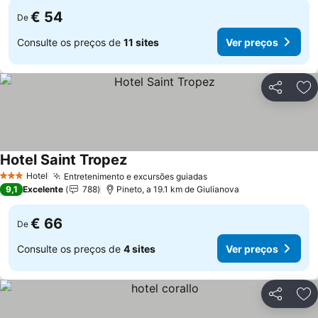
€ 54
De
Consulte os preços de
11 sites
Ver preços
Partilhar
Ad
Hotel Saint Tropez
Hotel
Entretenimento e excursões guiadas
3 Estrelas
9,1
Excelente
788
Pineto, a 19.1 km de Giulianova
€ 66
De
Consulte os preços de
4 sites
Ver preços
Partilhar
Ad