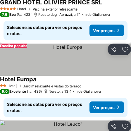
GRAND HOTEL OLIVIER PRINCE SRL
Hotel
Piscina exterior refrescante
5 Estrelas
7,5
Boa
423
Roseto degli Abruzzi, a 7.1 km de Giulianova
Selecione as datas para ver os preços
Ver preços
exatos.
Escolha popular
Partilhar
Ad
Hotel Europa
Hotel
Jardim relaxante e vistas do terraço
2 Estrelas
9,0
Excelente
436
Nereto, a 13.4 km de Giulianova
Selecione as datas para ver os preços
Ver preços
exatos.
Partilhar
Ad