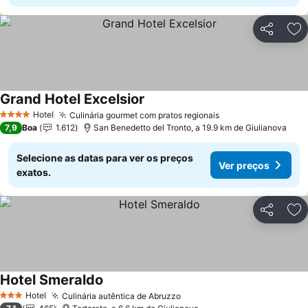
Partilhar
Ad
Grand Hotel Excelsior
Hotel
Culinária gourmet com pratos regionais
4 Estrelas
7,9
Boa
1.612
San Benedetto del Tronto, a 19.9 km de Giulianova
Selecione as datas para ver os preços
Ver preços
exatos.
Partilhar
Ad
Hotel Smeraldo
Hotel
Culinária autêntica de Abruzzo
3 Estrelas