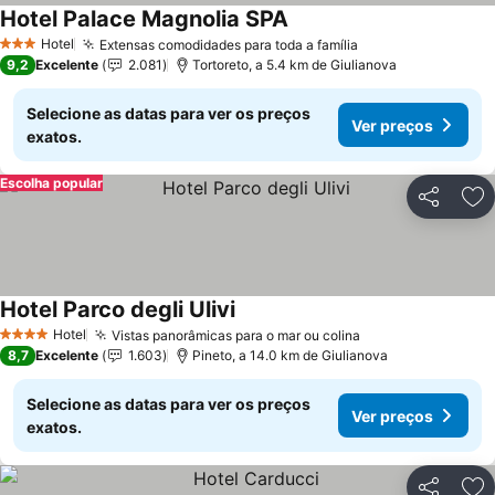
Hotel Palace Magnolia SPA
Hotel
Extensas comodidades para toda a família
3 Estrelas
9,2
Excelente
2.081
Tortoreto, a 5.4 km de Giulianova
Selecione as datas para ver os preços
Ver preços
exatos.
Escolha popular
Partilhar
Ad
Hotel Parco degli Ulivi
Hotel
Vistas panorâmicas para o mar ou colina
4 Estrelas
8,7
Excelente
1.603
Pineto, a 14.0 km de Giulianova
Selecione as datas para ver os preços
Ver preços
exatos.