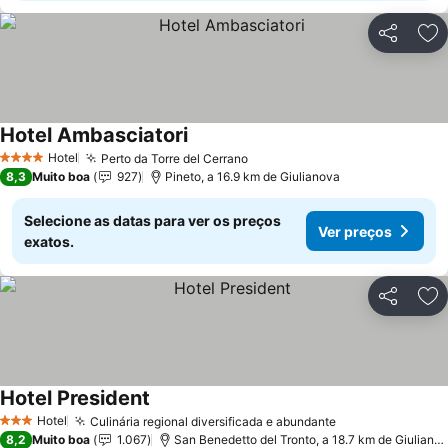
Partilhar
Ad
Hotel Ambasciatori
Hotel
Perto da Torre del Cerrano
4 Estrelas
8,3
Muito boa
927
Pineto, a 16.9 km de Giulianova
Selecione as datas para ver os preços
Ver preços
exatos.
Partilhar
Ad
Hotel President
Hotel
Culinária regional diversificada e abundante
3 Estrelas
8,2
Muito boa
1.067
San Benedetto del Tronto, a 18.7 km de Giulianova