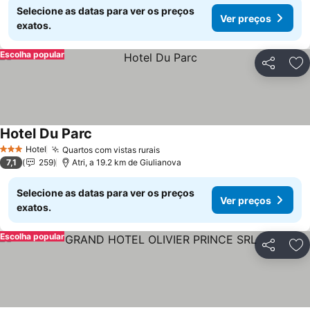
Selecione as datas para ver os preços
Ver preços
exatos.
Escolha popular
Partilhar
Ad
Hotel Du Parc
Hotel
Quartos com vistas rurais
3 Estrelas
7,1
259
Atri, a 19.2 km de Giulianova
Selecione as datas para ver os preços
Ver preços
exatos.
Escolha popular
Partilhar
Ad