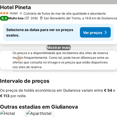
Hotel Pineta
Hotel
Culinária de frutos do mar de alta qualidade e abundante
3 Estrelas
8,4
Muito boa
308
San Benedetto del Tronto, a 19.8 km de Giulianova
Selecione as datas para ver os preços
Ver preços
exatos.
Mostrar mais
Os preços e a disponibilidade que recebemos dos sites de reserva
mudam frequentemente. Como tal, pode haver diferenças entre as
ofertas que consulta no trivago e os preços que estão disponíveis
nos sites de reserva.
Intervalo de preços
Os preços de hotéis económicos em Giulianova variam entre
‎€ 54
e
‎€ 113
por noite.
Outras estadias em Giulianova