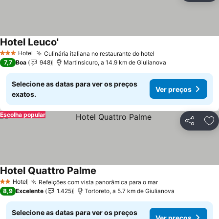
Hotel Leuco'
Hotel
Culinária italiana no restaurante do hotel
3 Estrelas
7,7
Boa
948
Martinsicuro, a 14.9 km de Giulianova
Selecione as datas para ver os preços
Ver preços
exatos.
Escolha popular
Partilhar
Ad
Hotel Quattro Palme
Hotel
Refeições com vista panorâmica para o mar
2 Estrelas
8,9
Excelente
1.425
Tortoreto, a 5.7 km de Giulianova
Selecione as datas para ver os preços
Ver preços