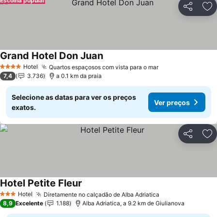
Escolha popular
Partilhar
Ad
Grand Hotel Don Juan
Hotel
Quartos espaçosos com vista para o mar
4 Estrelas
7,4
3.736
a 0.1 km da praia
Selecione as datas para ver os preços
Ver preços
exatos.
Partilhar
Ad
Hotel Petite Fleur
Hotel
Diretamente no calçadão de Alba Adriatica
3 Estrelas
8,9
Excelente
1.188
Alba Adriatica, a 9.2 km de Giulianova