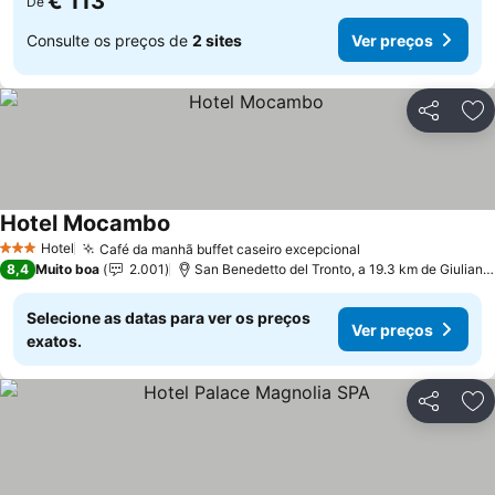
€ 113
De
Consulte os preços de
2 sites
Ver preços
Partilhar
Ad
Hotel Mocambo
Hotel
Café da manhã buffet caseiro excepcional
3 Estrelas
8,4
Muito boa
2.001
San Benedetto del Tronto, a 19.3 km de Giulianova
Selecione as datas para ver os preços
Ver preços
exatos.
Partilhar
Ad