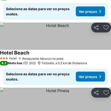
Selecione as datas para ver os preços
Ver preços
exatos.
Partilhar
Ad
Hotel Beach
Hotel
Restaurante Abruzzo na praia
3 Estrelas
8,2
Muito boa
302
Tortoreto, a 5.2 km de Giulianova
Selecione as datas para ver os preços
Ver preços
exatos.
Partilhar
Ad