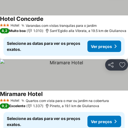
Hotel Concorde
Hotel
Varandas com vistas tranquilas para o jardim
3 Estrelas
8,2
Muito boa
1.010
Sant'Egidio alla Vibrata, a 19.5 km de Giulianova
Selecione as datas para ver os preços
Ver preços
exatos.
Partilhar
Ad
Miramare Hotel
Hotel
Quartos com vista para o mar ou jardim na cobertura
3 Estrelas
9,2
Excelente
1.337
Pineto, a 19.1 km de Giulianova
Selecione as datas para ver os preços
Ver preços
exatos.