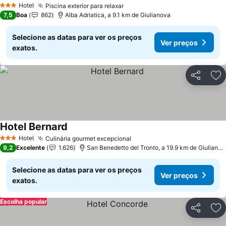
Hotel
Piscina exterior para relaxar
3 Estrelas
7,5
Boa
862
Alba Adriatica, a 9.1 km de Giulianova
Selecione as datas para ver os preços
Ver preços
exatos.
Partilhar
Ad
Hotel Bernard
Hotel
Culinária gourmet excepcional
3 Estrelas
9,2
Excelente
1.626
San Benedetto del Tronto, a 19.9 km de Giulianova
Selecione as datas para ver os preços
Ver preços
exatos.
Escolha popular
Partilhar
Ad