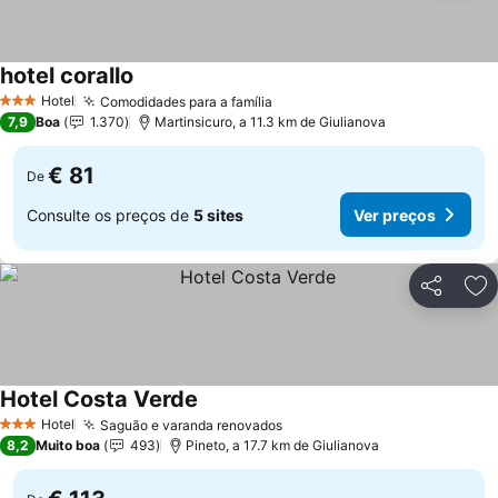
hotel corallo
Hotel
Comodidades para a família
3 Estrelas
7,9
Boa
1.370
Martinsicuro, a 11.3 km de Giulianova
€ 81
De
Consulte os preços de
5 sites
Ver preços
Partilhar
Ad
Hotel Costa Verde
Hotel
Saguão e varanda renovados
3 Estrelas
8,2
Muito boa
493
Pineto, a 17.7 km de Giulianova