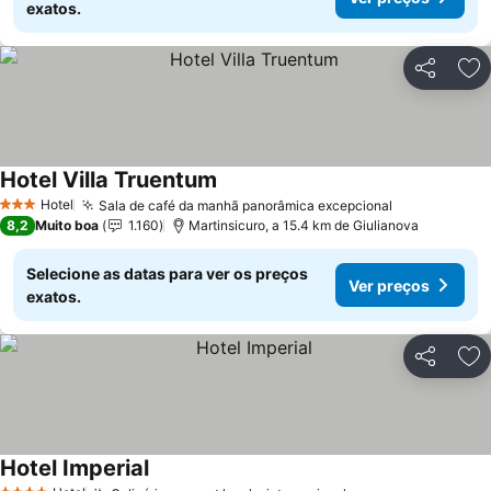
exatos.
Partilhar
Ad
Hotel Villa Truentum
Hotel
Sala de café da manhã panorâmica excepcional
3 Estrelas
8,2
Muito boa
1.160
Martinsicuro, a 15.4 km de Giulianova
Selecione as datas para ver os preços
Ver preços
exatos.
Partilhar
Ad
Hotel Imperial