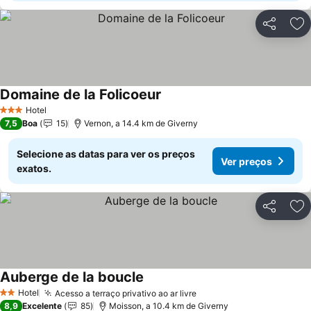
Partilhar
Ad
Domaine de la Folicoeur
Hotel
3 Estrelas
7,5
Boa
15
Vernon, a 14.4 km de Giverny
Selecione as datas para ver os preços
Ver preços
exatos.
Partilhar
Ad
Auberge de la boucle
Hotel
Acesso a terraço privativo ao ar livre
2 Estrelas
8,9
Excelente
85
Moisson, a 10.4 km de Giverny