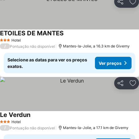
Partilhar
Ad
ETOILES DE MANTES
Hotel
3 Estrelas
/
Mantes-la-Jolie, a 16.3 km de Giverny
Pontuação não disponível
Selecione as datas para ver os preços
Ver preços
exatos.
Partilhar
Ad
Le Verdun
Hotel
3 Estrelas
/
Mantes-la-Jolie, a 17.1 km de Giverny
Pontuação não disponível