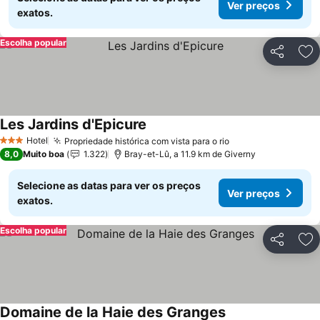
Ver preços
exatos.
Escolha popular
Partilhar
Ad
Les Jardins d'Epicure
Hotel
Propriedade histórica com vista para o rio
3 Estrelas
8,0
Muito boa
1.322
Bray-et-Lû, a 11.9 km de Giverny
Selecione as datas para ver os preços
Ver preços
exatos.
Escolha popular
Partilhar
Ad
Domaine de la Haie des Granges