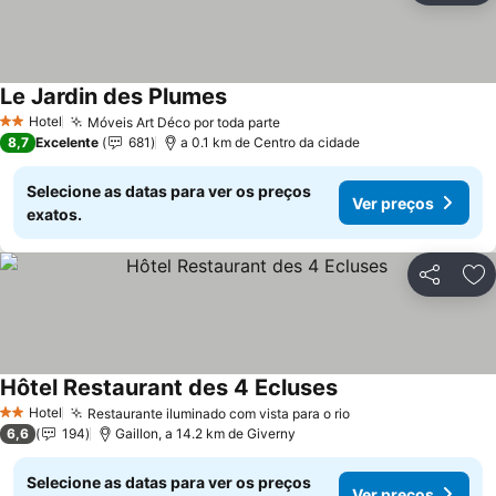
Le Jardin des Plumes
Hotel
Móveis Art Déco por toda parte
2 Estrelas
8,7
Excelente
681
a 0.1 km de Centro da cidade
Selecione as datas para ver os preços
Ver preços
exatos.
Partilhar
Ad
Hôtel Restaurant des 4 Ecluses
Hotel
Restaurante iluminado com vista para o rio
2 Estrelas
6,6
194
Gaillon, a 14.2 km de Giverny
Selecione as datas para ver os preços
Ver preços