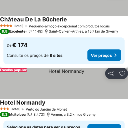
Château De La Bûcherie
Hotel
Pequeno-almoço excepcional com produtos locais
4 Estrelas
8,8
Excelente
1.149
Saint-Cyr-en-Arthies, a 15.7 km de Giverny
€ 174
De
Consulte os preços de
9 sites
Ver preços
Escolha popular
Partilhar
Ad
Hotel Normandy
Hotel
Perto do Jardim de Monet
3 Estrelas
8,3
Muito boa
3.473
Vernon, a 3.2 km de Giverny
Selecione as datas para ver os preços