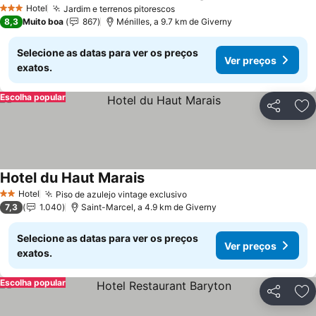
Hotel
Jardim e terrenos pitorescos
3 Estrelas
8,3
Muito boa
867
Ménilles, a 9.7 km de Giverny
Selecione as datas para ver os preços
Ver preços
exatos.
Escolha popular
Partilhar
Ad
Hotel du Haut Marais
Hotel
Piso de azulejo vintage exclusivo
2 Estrelas
7,3
1.040
Saint-Marcel, a 4.9 km de Giverny
Selecione as datas para ver os preços
Ver preços
exatos.
Escolha popular
Partilhar
Ad