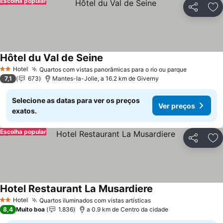
Escolha popular
Partilhar
Ad
Hôtel du Val de Seine
Hotel
Quartos com vistas panorâmicas para o rio ou parque
2 Estrelas
7,1
673
Mantes-la-Jolie, a 16.2 km de Giverny
Selecione as datas para ver os preços
Ver preços
exatos.
Escolha popular
Partilhar
Ad
Hotel Restaurant La Musardiere
Hotel
Quartos iluminados com vistas artísticas
2 Estrelas
8,4
Muito boa
1.836
a 0.9 km de Centro da cidade