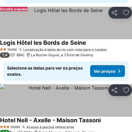
Escolha popular
Partilhar
Ad
Logis Hôtel les Bords de Seine
Hotel
Localização à beira do rio com vista para o castelo
2 Estrelas
7,4
884
La Roche-Guyon, a 7.8 km de Giverny
Selecione as datas para ver os preços
Ver preços
exatos.
Partilhar
Ad
Hotel Nell - Axelle - Maison Tassoni
Hotel
Acesso à piscina refrescante
3 Estrelas