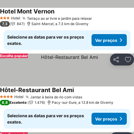
Hotel Mont Vernon
Hotel
Terraço ao ar livre e jardim para relaxar
3 Estrelas
7,3
847
Saint-Marcel, a 7.3 km de Giverny
Selecione as datas para ver os preços
Ver preços
exatos.
Escolha popular
Partilhar
Ad
Hôtel-Restaurant Bel Ami
Hotel
Jantar à beira do rio com vistas
4 Estrelas
8,8
Excelente
1.476
Pacy-sur-Eure, a 12.8 km de Giverny
Selecione as datas para ver os preços
Ver preços
exatos.