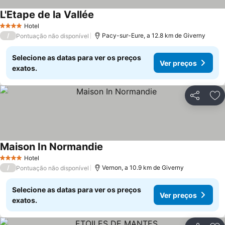
L'Etape de la Vallée
Hotel
4 Estrelas
/
Pacy-sur-Eure, a 12.8 km de Giverny
Pontuação não disponível
Selecione as datas para ver os preços
Ver preços
exatos.
Partilhar
Ad
Maison In Normandie
Hotel
4 Estrelas
/
Vernon, a 10.9 km de Giverny
Pontuação não disponível
Selecione as datas para ver os preços
Ver preços
exatos.