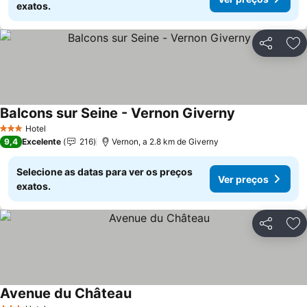
exatos.
Partilhar
Ad
Balcons sur Seine - Vernon Giverny
Hotel
3 Estrelas
9,4
Excelente
216
Vernon, a 2.8 km de Giverny
Selecione as datas para ver os preços
Ver preços
exatos.
Partilhar
Ad
Avenue du Château