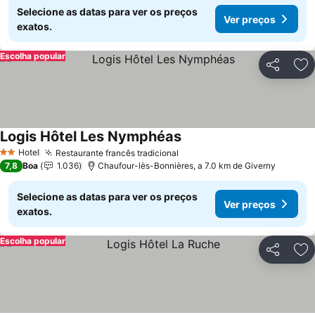
Selecione as datas para ver os preços
Ver preços
exatos.
Escolha popular
Partilhar
Ad
Logis Hôtel Les Nymphéas
Hotel
Restaurante francês tradicional
2 Estrelas
7,8
Boa
1.036
Chaufour-lès-Bonnières, a 7.0 km de Giverny
Selecione as datas para ver os preços
Ver preços
exatos.
Escolha popular
Partilhar
Ad