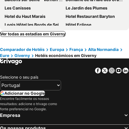
Les Canisses
Le Jardin des Plumes
Hotel du Haut Marais
Hotel Restaurant Baryton
Logis Hôtel les Bords de Seine
Hôtel Eclipse
Ver todas as estadias em Giverny
Comparador de Hotéis
Europa
França
Alta Normandia
Eure
Giverny
Hotéis económicos em Giverny
Facebook
Twitter
Insta
Yo
Selecione o seu país
Adicionar no Google
Encontre facilmente os nossos
resultados: adicione o trivago como
fonte preferencial no Google.
Empresa
Os nossos produtos