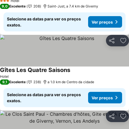
Hotel
3 Estrelas
9,0
Excelente
208
Saint-Just, a 7.4 km de Giverny
Selecione as datas para ver os preços
Ver preços
exatos.
Partilhar
Ad
Gîtes Les Quatre Saisons
Hotel
9,1
Excelente
238
a 1.0 km de Centro da cidade
Selecione as datas para ver os preços
Ver preços
exatos.
Partilhar
Ad