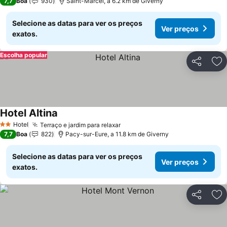
7,7
Boa
930
Saint-Marcel, a 6.2 km de Giverny
Selecione as datas para ver os preços
Ver preços
exatos.
Escolha popular
Partilhar
Ad
Hotel Altina
Hotel
Terraço e jardim para relaxar
2 Estrelas
7,7
Boa
822
Pacy-sur-Eure, a 11.8 km de Giverny
Selecione as datas para ver os preços
Ver preços
exatos.
Partilhar
Ad