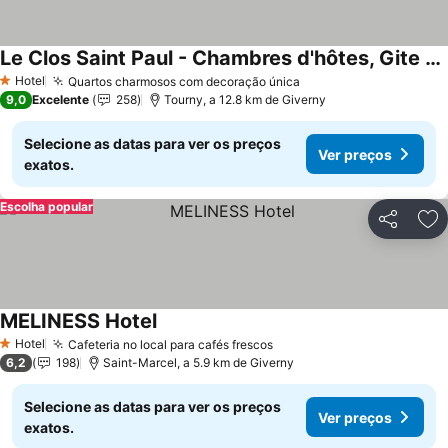
Le Clos Saint Paul - Chambres d'hôtes, Gite et SPA près de Giverny, Vernon, Les Andelys
Hotel
Quartos charmosos com decoração única
1 Estrelas
9,0
Excelente
258
Tourny, a 12.8 km de Giverny
Selecione as datas para ver os preços
Ver preços
exatos.
Escolha popular
Partilhar
Ad
MELINESS Hotel
Hotel
Cafeteria no local para cafés frescos
1 Estrelas
6,2
198
Saint-Marcel, a 5.9 km de Giverny
Selecione as datas para ver os preços
Ver preços
exatos.