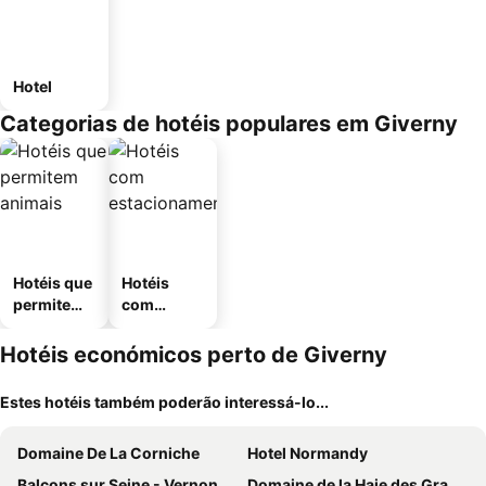
Hotel
Categorias de hotéis populares em Giverny
Hotéis que
Hotéis
permitem
com
animais
estaciona
mento
Hotéis económicos perto de Giverny
Estes hotéis também poderão interessá-lo...
Domaine De La Corniche
Hotel Normandy
Balcons sur Seine - Vernon Giverny
Domaine de la Haie des Granges