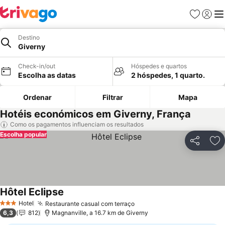
Favoritos
Iniciar
Me
Destino
Giverny
Check-in/out
Hóspedes e quartos
Escolha as datas
2 hóspedes, 1 quarto.
Ordenar
Filtrar
Mapa
Hotéis económicos em Giverny, França
Como os pagamentos influenciam os resultados
Escolha popular
Partilhar
Ad
Hôtel Eclipse
Hotel
Restaurante casual com terraço
3 Estrelas
6,3
812
Magnanville, a 16.7 km de Giverny