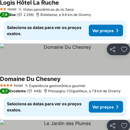
Logis Hôtel La Ruche
Hotel
Vistas panorâmicas do rio Sena
2 Estrelas
7,9
Boa
2.256
Rolleboise, a 9.6 km de Giverny
Selecione as datas para ver os preços
Ver preços
exatos.
Partilhar
Ad
Domaine Du Chesney
Hotel
Experiência gastronômica gourmet
4 Estrelas
9,7
Excelente
448
Pressagny-l'Orgueilleux, a 7.8 km de Giverny
Selecione as datas para ver os preços
Ver preços
exatos.
Partilhar
Ad