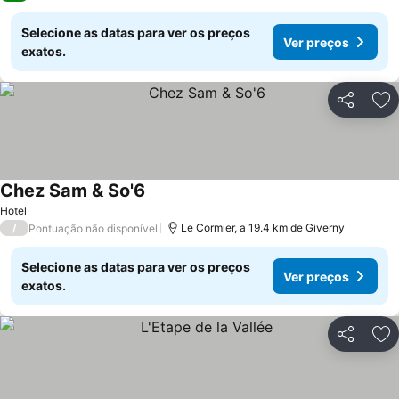
Selecione as datas para ver os preços
Ver preços
exatos.
Partilhar
Ad
Chez Sam & So'6
Hotel
/
Le Cormier, a 19.4 km de Giverny
Pontuação não disponível
Selecione as datas para ver os preços
Ver preços
exatos.
Partilhar
Ad