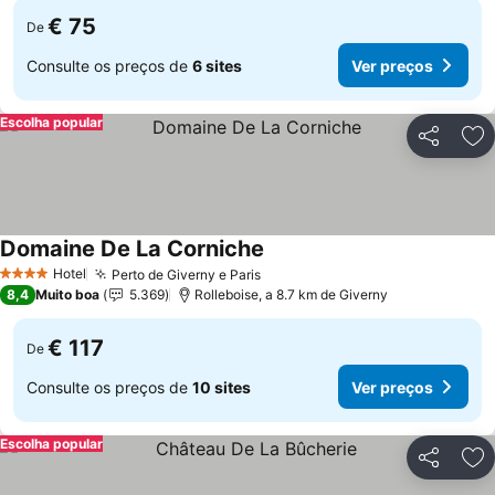
€ 75
De
Consulte os preços de
6 sites
Ver preços
Escolha popular
Partilhar
Ad
Domaine De La Corniche
Hotel
Perto de Giverny e Paris
4 Estrelas
8,4
Muito boa
5.369
Rolleboise, a 8.7 km de Giverny
€ 117
De
Consulte os preços de
10 sites
Ver preços
Escolha popular
Partilhar
Ad