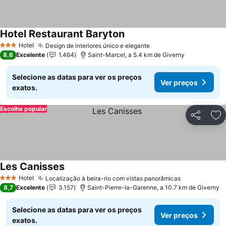
Hotel Restaurant Baryton
Hotel
Design de interiores único e elegante
3 Estrelas
8,6
Excelente
1.464
Saint-Marcel, a 5.4 km de Giverny
Selecione as datas para ver os preços
Ver preços
exatos.
Escolha popular
Partilhar
Ad
Les Canisses
Hotel
Localização à beira-rio com vistas panorâmicas
3 Estrelas
8,7
Excelente
3.157
Saint-Pierre-la-Garenne, a 10.7 km de Giverny
Selecione as datas para ver os preços
Ver preços
exatos.