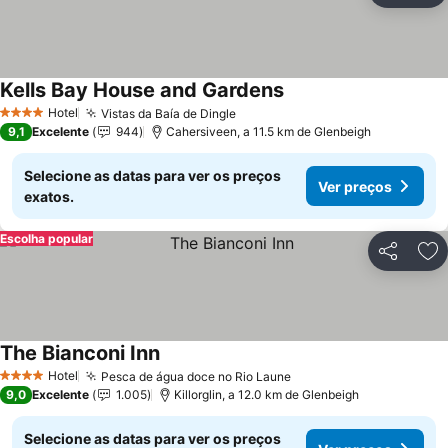
Kells Bay House and Gardens
Hotel
Vistas da Baía de Dingle
4 Estrelas
9,1
Excelente
944
Cahersiveen, a 11.5 km de Glenbeigh
Selecione as datas para ver os preços
Ver preços
exatos.
Escolha popular
Partilhar
Ad
The Bianconi Inn
Hotel
Pesca de água doce no Rio Laune
4 Estrelas
9,0
Excelente
1.005
Killorglin, a 12.0 km de Glenbeigh
Selecione as datas para ver os preços