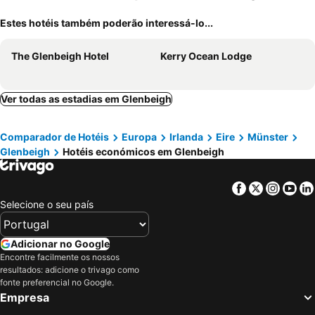
Estes hotéis também poderão interessá-lo...
The Glenbeigh Hotel
Kerry Ocean Lodge
Ver todas as estadias em Glenbeigh
Comparador de Hotéis
Europa
Irlanda
Eire
Münster
Glenbeigh
Hotéis económicos em Glenbeigh
Facebook
Twitter
Insta
Yo
Selecione o seu país
Adicionar no Google
Encontre facilmente os nossos
resultados: adicione o trivago como
fonte preferencial no Google.
Empresa