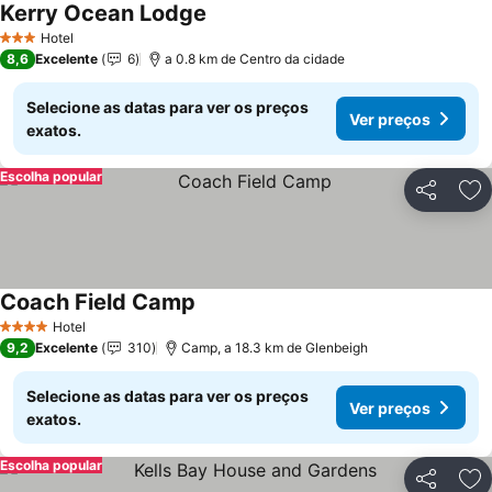
Kerry Ocean Lodge
Hotel
3 Estrelas
8,6
Excelente
6
a 0.8 km de Centro da cidade
Selecione as datas para ver os preços
Ver preços
exatos.
Escolha popular
Partilhar
Ad
Coach Field Camp
Hotel
4 Estrelas
9,2
Excelente
310
Camp, a 18.3 km de Glenbeigh
Selecione as datas para ver os preços
Ver preços
exatos.
Escolha popular
Partilhar
Ad