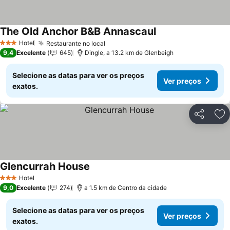
The Old Anchor B&B Annascaul
Hotel
Restaurante no local
3 Estrelas
9,4
Excelente
645
Dingle, a 13.2 km de Glenbeigh
Selecione as datas para ver os preços
Ver preços
exatos.
Partilhar
Ad
Glencurrah House
Hotel
3 Estrelas
9,0
Excelente
274
a 1.5 km de Centro da cidade
Selecione as datas para ver os preços
Ver preços
exatos.