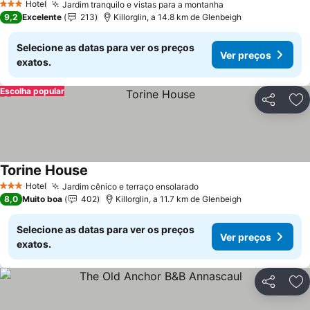
Hotel
Jardim tranquilo e vistas para a montanha
3 Estrelas
9,2
Excelente
213
Killorglin, a 14.8 km de Glenbeigh
Selecione as datas para ver os preços
Ver preços
exatos.
Escolha popular
Partilhar
Ad
Torine House
Hotel
Jardim cênico e terraço ensolarado
3 Estrelas
8,0
Muito boa
402
Killorglin, a 11.7 km de Glenbeigh
Selecione as datas para ver os preços
Ver preços
exatos.
Partilhar
Ad