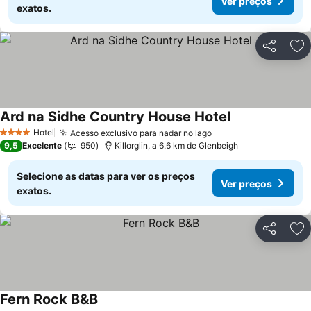
Ver preços
exatos.
Partilhar
Ad
Ard na Sidhe Country House Hotel
Hotel
Acesso exclusivo para nadar no lago
4 Estrelas
9,5
Excelente
950
Killorglin, a 6.6 km de Glenbeigh
Selecione as datas para ver os preços
Ver preços
exatos.
Partilhar
Ad
Fern Rock B&B