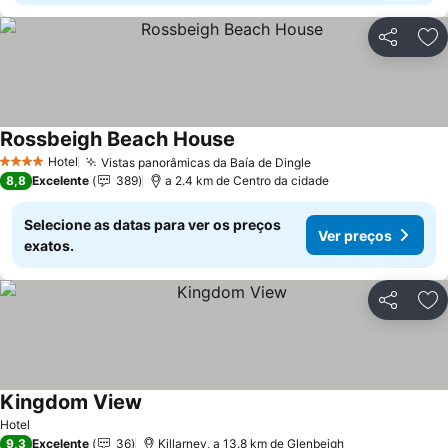
Partilhar
Ad
Rossbeigh Beach House
Hotel
Vistas panorâmicas da Baía de Dingle
4 Estrelas
8,8
Excelente
389
a 2.4 km de Centro da cidade
Selecione as datas para ver os preços
Ver preços
exatos.
Partilhar
Ad
Kingdom View
Hotel
9,3
Excelente
36
Killarney, a 13.8 km de Glenbeigh