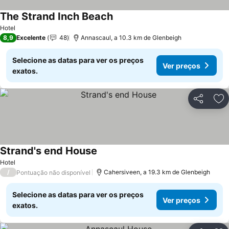
The Strand Inch Beach
Hotel
8,9
Excelente
48
Annascaul, a 10.3 km de Glenbeigh
Selecione as datas para ver os preços
Ver preços
exatos.
Partilhar
Ad
Strand's end House
Hotel
/
Cahersiveen, a 19.3 km de Glenbeigh
Pontuação não disponível
Selecione as datas para ver os preços
Ver preços
exatos.