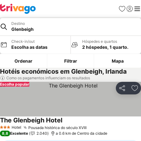
Favoritos
Iniciar
Me
Destino
Glenbeigh
Check-in/out
Hóspedes e quartos
Escolha as datas
2 hóspedes, 1 quarto.
Ordenar
Filtrar
Mapa
Hotéis económicos em Glenbeigh, Irlanda
Como os pagamentos influenciam os resultados
Escolha popular
Partilhar
Ad
The Glenbeigh Hotel
Hotel
Pousada histórica do século XVIII
3 Estrelas
8,8
Excelente
2.040
a 0.6 km de Centro da cidade