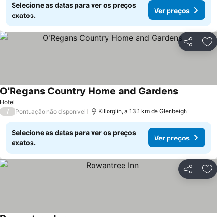
Selecione as datas para ver os preços
Ver preços
exatos.
Partilhar
Ad
O'Regans Country Home and Gardens
Hotel
/
Killorglin, a 13.1 km de Glenbeigh
Pontuação não disponível
Selecione as datas para ver os preços
Ver preços
exatos.
Partilhar
Ad