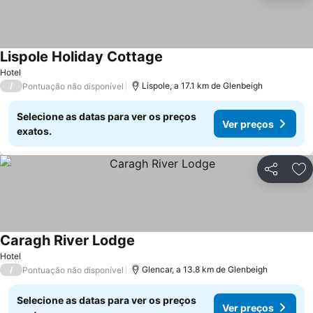
Lispole Holiday Cottage
Hotel
/
Lispole, a 17.1 km de Glenbeigh
Pontuação não disponível
Selecione as datas para ver os preços
Ver preços
exatos.
Partilhar
Ad
Caragh River Lodge
Hotel
/
Glencar, a 13.8 km de Glenbeigh
Pontuação não disponível
Selecione as datas para ver os preços
Ver preços