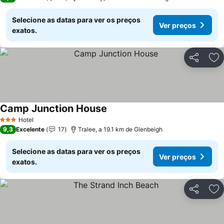
Selecione as datas para ver os preços
Ver preços
exatos.
Partilhar
Ad
Camp Junction House
Hotel
3 Estrelas
9,3
Excelente
17
Tralee, a 19.1 km de Glenbeigh
Selecione as datas para ver os preços
Ver preços
exatos.
Partilhar
Ad