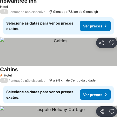
Rowantree Inn
Hotel
/
Glencar, a 7.8 km de Glenbeigh
Pontuação não disponível
Selecione as datas para ver os preços
Ver preços
exatos.
Partilhar
Ad
Caitins
Hotel
1 Estrelas
/
a 9.8 km de Centro da cidade
Pontuação não disponível
Selecione as datas para ver os preços
Ver preços
exatos.
Partilhar
Ad