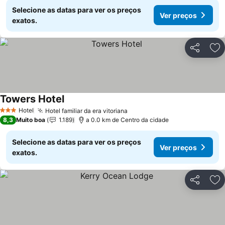
Selecione as datas para ver os preços
Ver preços
exatos.
Partilhar
Ad
Towers Hotel
Hotel
Hotel familiar da era vitoriana
3 Estrelas
8,3
Muito boa
1.189
a 0.0 km de Centro da cidade
Selecione as datas para ver os preços
Ver preços
exatos.
Partilhar
Ad