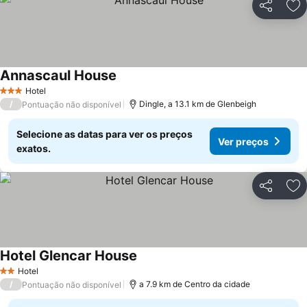
Partilhar
Ad
Annascaul House
Hotel
3 Estrelas
/
Dingle, a 13.1 km de Glenbeigh
Pontuação não disponível
Selecione as datas para ver os preços
Ver preços
exatos.
Partilhar
Ad
Hotel Glencar House
Hotel
2 Estrelas
/
a 7.9 km de Centro da cidade
Pontuação não disponível