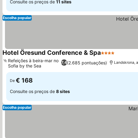
Consulte os preços de
11 sites
Escolha popular
Hotel Öresund Conference & Spa
4 Estrelas
Ver preç
Refeições à beira-mar no
(2.685 pontuações)
7,4
Landskrona, a
Sofia by the Sea
Ver preços
€ 168
De
Consulte os preços de
8 sites
Escolha popular