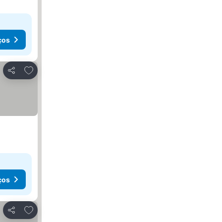
ços
Adicionar aos favoritos
Partilhar
ços
Adicionar aos favoritos
Partilhar