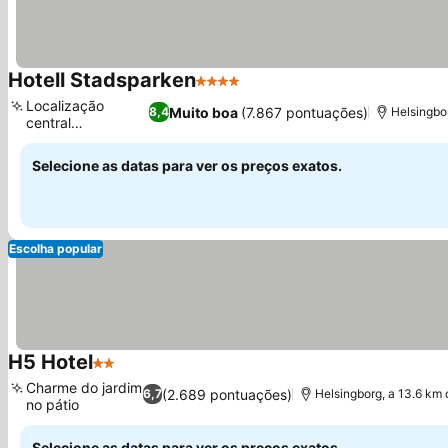
Hotell Stadsparken
4 Estrelas
Ver preços
Localização
Muito boa
(7.867 pontuações)
8,4
Helsingbo
central
Ver preços
privilegiada
Selecione as datas para ver os preços exatos.
Escolha popular
H5 Hotel
2 Estrelas
Ver preços
Charme do jardim
(2.689 pontuações)
6,7
Helsingborg, a 13.6 km
no pátio
Ver preços
Selecione as datas para ver os preços exatos.