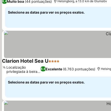
Muito boa
(44 pontuações)
8,4
Helsingborg, a 13.0 km de Glumslöv
Selecione as datas para ver os preços exatos.
Clarion Hotel Sea U
4 Estrelas
Ver preços
Localização
Excelente
(6.763 pontuações)
8,6
Helsin
privilegiada à beira-
Ver preços
mar
Selecione as datas para ver os preços exatos.