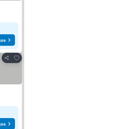
ços
Adicionar aos favoritos
Partilhar
ços