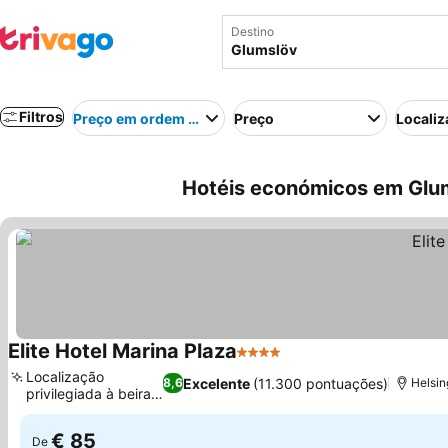
Destino
Filtros
Preço em ordem crescente
Preço
Localiz
Hotéis económicos em Glum
Elite Hotel Marina Plaza
4 Estrelas
Ver preços
Localização
Excelente
(11.300 pontuações)
8,6
Helsin
privilegiada à beira-
Ver preços
mar
€ 85
De