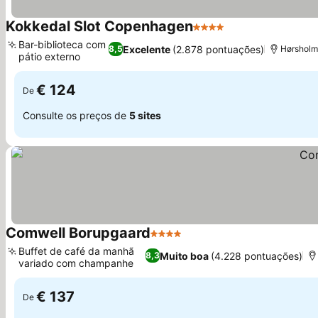
Kokkedal Slot Copenhagen
4 Estrelas
Ver preços
Bar-biblioteca com
Excelente
(2.878 pontuações)
8,5
Hørsholm,
pátio externo
Ver preços
€ 124
De
Consulte os preços de
5 sites
Comwell Borupgaard
4 Estrelas
Ver preços
Buffet de café da manhã
Muito boa
(4.228 pontuações)
8,3
variado com champanhe
Ver preços
€ 137
De