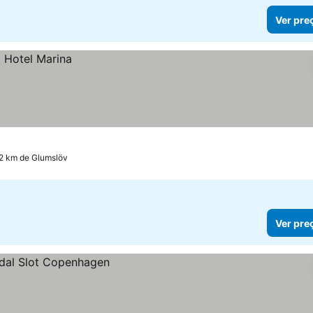
Ver pre
2 km de Glumslöv
Ver pre