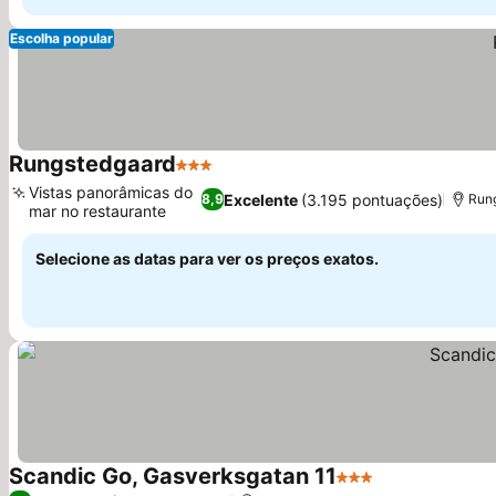
Escolha popular
Rungstedgaard
3 Estrelas
Ver preços
Vistas panorâmicas do
Excelente
(3.195 pontuações)
8,9
Rung
mar no restaurante
Ver preços
Selecione as datas para ver os preços exatos.
Scandic Go, Gasverksgatan 11
3 Estrelas
Ver preços