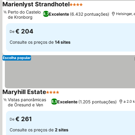
Marienlyst Strandhotel
4 Estrelas
Ver preços
Perto do Castelo
Excelente
(6.432 pontuações)
8,7
Helsingør, 
de Kronborg
Ver preços
€ 204
De
Consulte os preços de
14 sites
Escolha popular
Maryhill Estate
4 Estrelas
Ver preços
Vistas panorâmicas
Excelente
(1.205 pontuações)
8,5
a 2.0 
de Öresund e Ven
Ver preços
€ 261
De
Consulte os preços de
2 sites