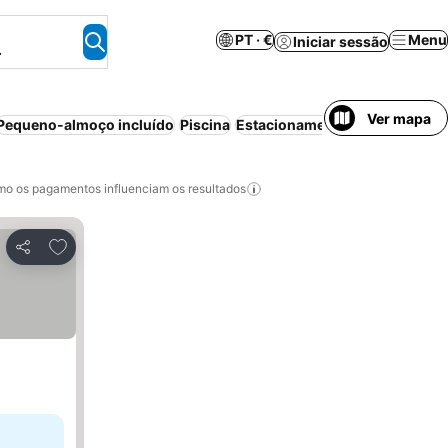
PT · €
Menu
Iniciar sessão
.
Ver mapa
Pequeno-almoço incluído
Piscina
Estacionamento
Cancelamento
o os pagamentos influenciam os resultados
Adicionar aos favoritos
Partilhar