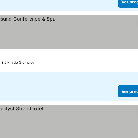
Ver pre
os
 8.2 km de Glumslöv
Ver pre