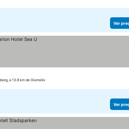
Ver pre
gborg, a 13.8 km de Glumslöv
Ver pre