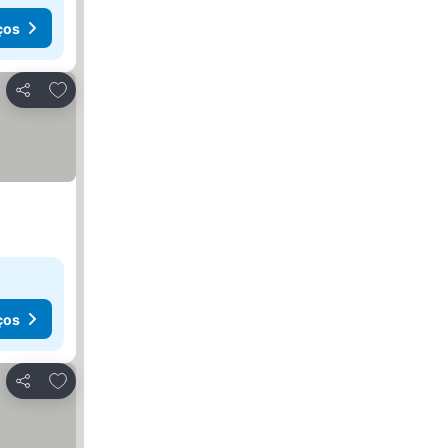
ços
Adicionar aos favoritos
Partilhar
ços
Adicionar aos favoritos
Partilhar