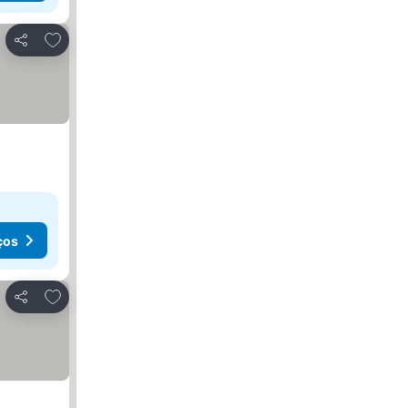
Adicionar aos favoritos
Partilhar
ços
Adicionar aos favoritos
Partilhar