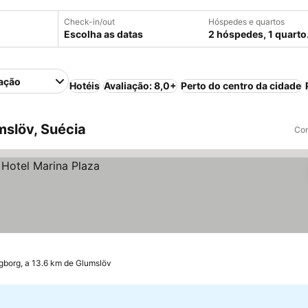
Check-in/out
Hóspedes e quartos
Escolha as datas
2 hóspedes, 1 quarto
ação
Hotéis
Avaliação: 8,0+
Perto do centro da cidade
slöv, Suécia
Com
gborg, a 13.6 km de Glumslöv