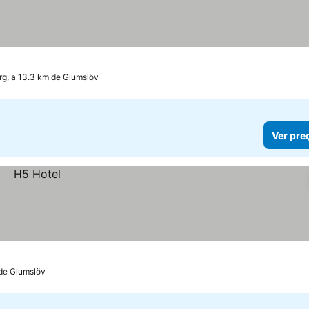
rg, a 13.3 km de Glumslöv
Ver pre
 de Glumslöv