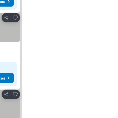
ços
Adicionar aos favoritos
Partilhar
ços
Adicionar aos favoritos
Partilhar