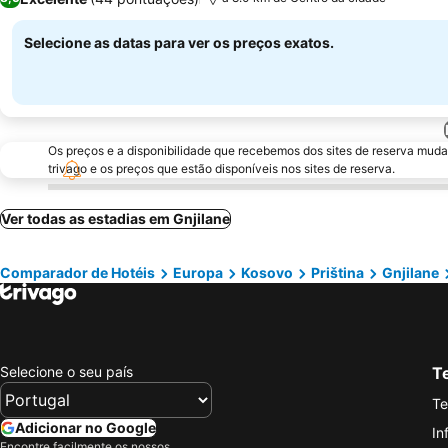
Selecione as datas para ver os preços exatos.
Os preços e a disponibilidade que recebemos dos sites de reserva muda
trivago e os preços que estão disponíveis nos sites de reserva.
Ver todas as estadias em Gnjilane
Comparador de Hotéis
Europa
Kosovo
Priština
Gnjilane
Selecione o seu país
Te
Te
Adicionar no Google
In
Encontre facilmente os nossos