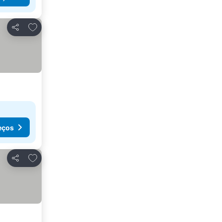
Adicionar aos favoritos
Partilhar
eços
Adicionar aos favoritos
Partilhar