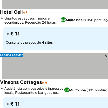
Hotel Celi
2 Estrelas
Quartos espaçosos, limpos e
Muito boa
(1.056 pontuaç
8,0
econômicos, Recepção 24 horas
dedicada
€ 11
De
Consulte os preços de
4 sites
Escolha popular
Vinsons Cottages
2 Estrelas
Assistência com passeios e ingressos
Muito boa
(391 pontuaç
8,2
locais, Restaurante e bar goes no
local
€ 11
De