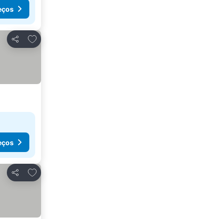
eços
Adicionar aos favoritos
Partilhar
eços
Adicionar aos favoritos
Partilhar