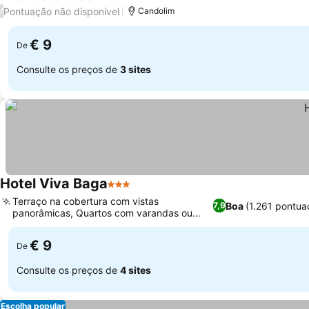
2 Estrelas
Pontuação não disponível
/
Candolim
€ 9
De
Consulte os preços de
3 sites
Hotel Viva Baga
3 Estrelas
Terraço na cobertura com vistas
Boa
(1.261 pontua
7,9
panorâmicas, Quartos com varandas ou
pátios privativos
€ 9
De
Consulte os preços de
4 sites
Escolha popular