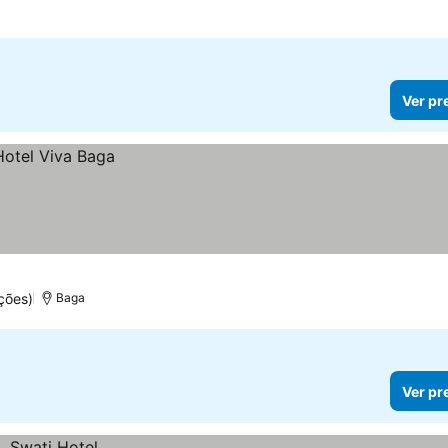
Ver pr
ções)
Baga
Ver pr