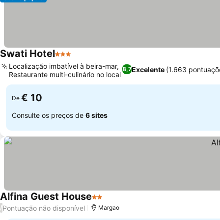
Swati Hotel
3 Estrelas
Localização imbatível à beira-mar,
Excelente
(1.663 pontuaçõ
8,7
Restaurante multi-culinário no local
€ 10
De
Consulte os preços de
6 sites
Alfina Guest House
2 Estrelas
Pontuação não disponível
/
Margao