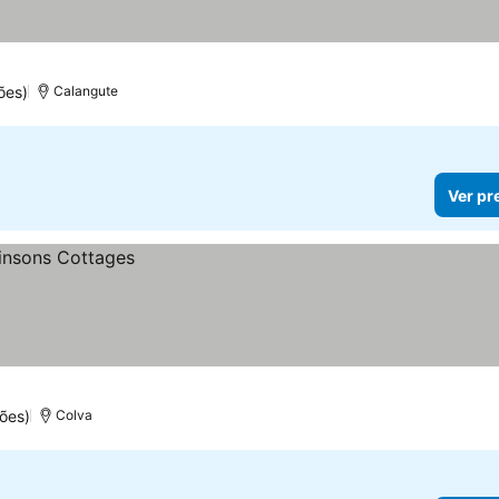
ões)
Calangute
Ver pr
ões)
Colva