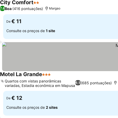
City Comfort
2 Estrelas
Boa
(416 pontuações)
7,6
Margao
€ 11
De
Consulte os preços de
1 site
Motel La Grande
3 Estrelas
Quartos com vistas panorâmicas
(685 pontuações)
6,5
variadas, Estadia econômica em Mapusa
€ 12
De
Consulte os preços de
2 sites