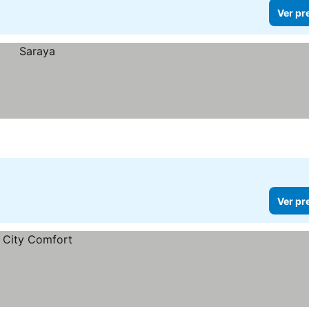
Ver pr
Ver pr