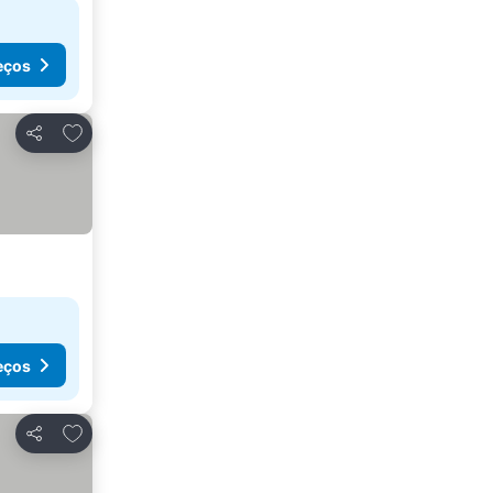
eços
Adicionar aos favoritos
Partilhar
eços
Adicionar aos favoritos
Partilhar