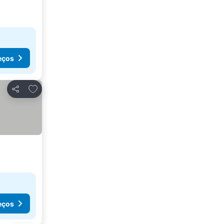
eços
Adicionar aos favoritos
Partilhar
eços