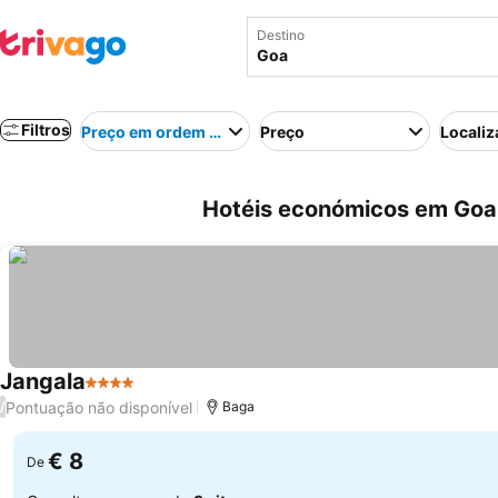
Destino
Filtros
Preço em ordem crescente
Preço
Localiz
Hotéis económicos em Goa,
Jangala
4 Estrelas
Pontuação não disponível
/
Baga
€ 8
De