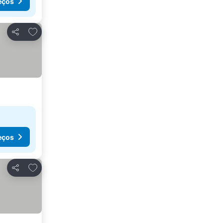
eços
Adicionar aos favoritos
Partilhar
eços
Adicionar aos favoritos
Partilhar