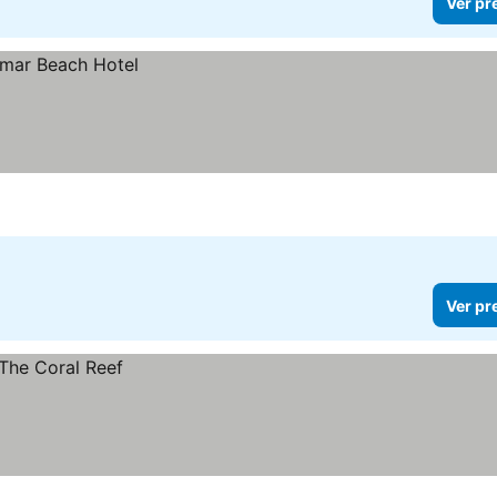
Ver pr
Ver pr