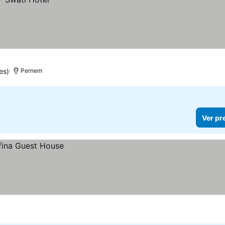
es)
Pernem
Ver pr