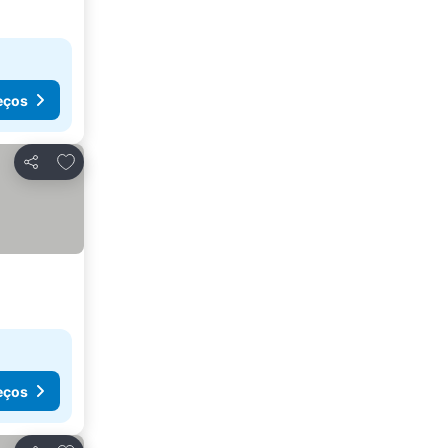
eços
Adicionar aos favoritos
Partilhar
eços