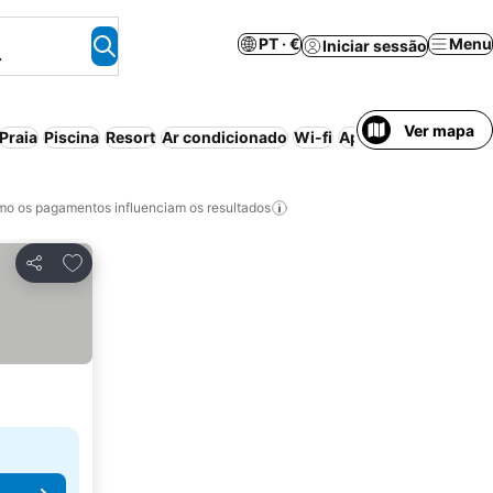
PT · €
Menu
Iniciar sessão
.
Ver mapa
Praia
Piscina
Resort
Ar condicionado
Wi-fi
Aparthotel
Meia-pe
o os pagamentos influenciam os resultados
Adicionar aos favoritos
Partilhar