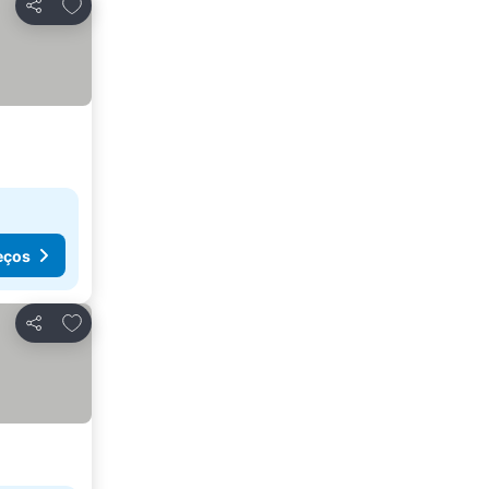
Adicionar aos favoritos
Partilhar
eços
Adicionar aos favoritos
Partilhar