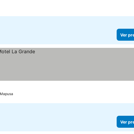
Ver pr
Mapusa
Ver pr