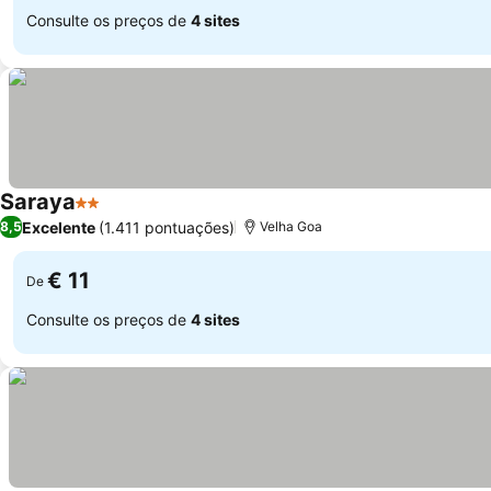
Consulte os preços de
4 sites
Saraya
2 Estrelas
Excelente
(1.411 pontuações)
8,5
Velha Goa
€ 11
De
Consulte os preços de
4 sites