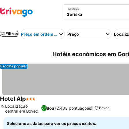
Destino
Filtros
Preço em ordem crescente
Preço
Localiz
Hotéis económicos em Gori
Escolha popular
Hotel Alp
3 Estrelas
Localização
Boa
(2.403 pontuações)
7,5
Bovec
central em Bovec
Selecione as datas para ver os preços exatos.