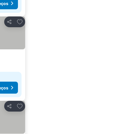
eços
Adicionar aos favoritos
Partilhar
eços
Adicionar aos favoritos
Partilhar