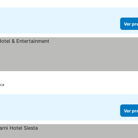
Ver pr
ica
Ver pr