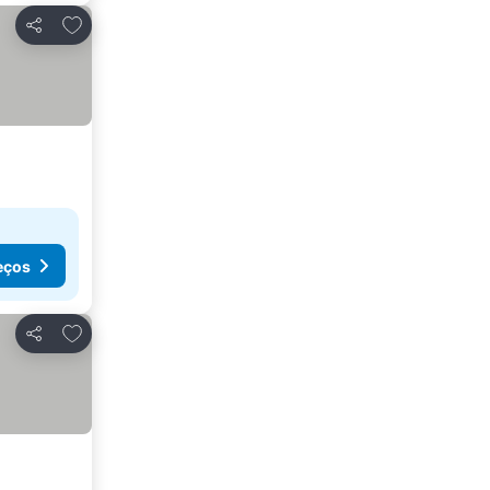
Adicionar aos favoritos
Partilhar
eços
Adicionar aos favoritos
Partilhar