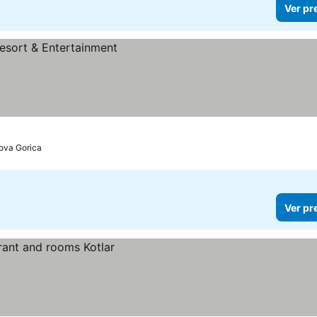
Ver pr
ova Gorica
Ver pr