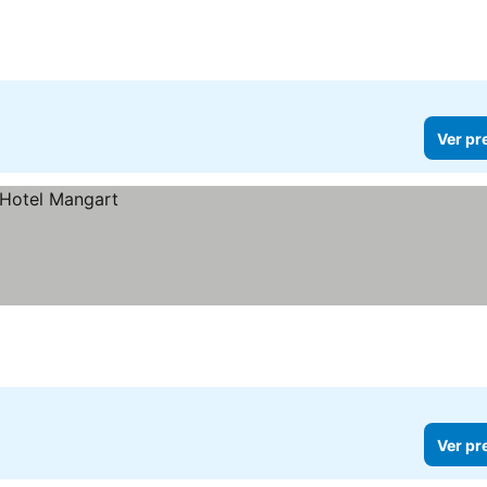
Ver pr
Ver pr