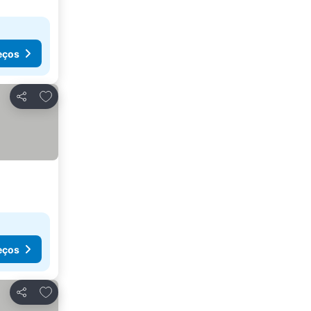
eços
Adicionar aos favoritos
Partilhar
eços
Adicionar aos favoritos
Partilhar