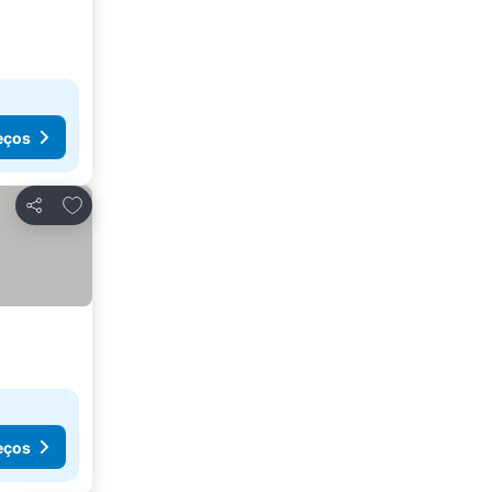
eços
Adicionar aos favoritos
Partilhar
eços