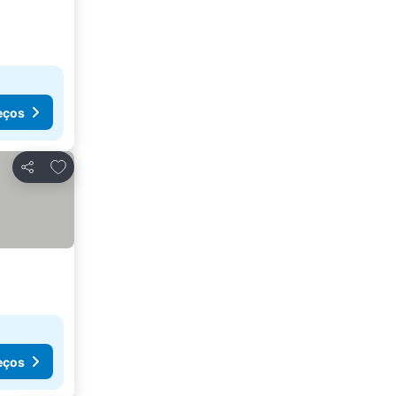
eços
Adicionar aos favoritos
Partilhar
eços