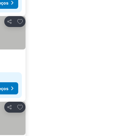
eços
Adicionar aos favoritos
Partilhar
eços
Adicionar aos favoritos
Partilhar