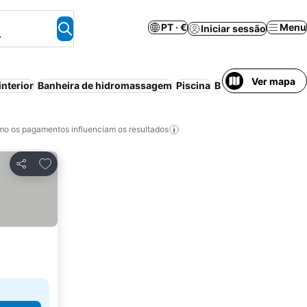
PT · €
Menu
Iniciar sessão
.
Ver mapa
interior
Banheira de hidromassagem
Piscina
Bed & Breakfast
Ca
o os pagamentos influenciam os resultados
Adicionar aos favoritos
Partilhar