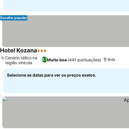
Escolha popular
Hotel Kozana
3 Estrelas
Cenário idílico na
Muito boa
(441 pontuações)
8,1
Brda
região vinícola
Selecione as datas para ver os preços exatos.