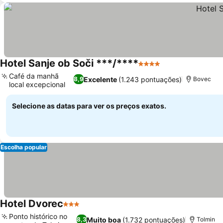
Hotel Sanje ob Soči ***/****
4 Estrelas
Café da manhã
Excelente
(1.243 pontuações)
8,9
Bovec
local excepcional
Selecione as datas para ver os preços exatos.
Escolha popular
Hotel Dvorec
3 Estrelas
Ponto histórico no
Muito boa
(1.732 pontuações)
8,3
Tolmin