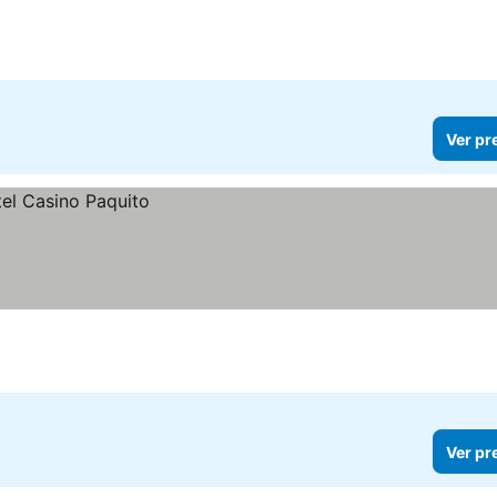
Ver pr
Ver pr