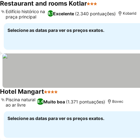
Restaurant and rooms Kotlar
3 Estrelas
Edifício histórico na
Excelente
(2.340 pontuações)
9,1
Kobarid
praça principal
Selecione as datas para ver os preços exatos.
Hotel Mangart
4 Estrelas
Piscina natural
Muito boa
(1.371 pontuações)
8,4
Bovec
ao ar livre
Selecione as datas para ver os preços exatos.