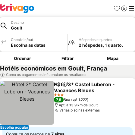
Favoritos
Iniciar
Me
Destino
Goult
Check-in/out
Hóspedes e quartos
Escolha as datas
2 hóspedes, 1 quarto.
Ordenar
Filtrar
Mapa
Hotéis económicos em Goult, França
Como os pagamentos influenciam os resultados
Hôtel 3* Castel Luberon -
Partilhar
Adicionar aos favoritos
Vacances Bleues
Ver preços
3 Estrelas
7,5
Boa
1.222
Apt, a 13.9 km de Goult
Várias piscinas externas
Ver preços
Escolha popular
Consulte os preços de
7 sites