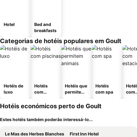
Hotel
Bed and
breakfasts
Categorias de hotéis populares em Goult
Hotéis de
Hotéis
Hotéis que
Hotéis
Hoté
luxo
com
permitem
com spa
com
piscinas
animais
esta
ment
Hotéis económicos perto de Goult
Estes hotéis também poderão interessá-lo...
Le Mas des Herbes Blanches
First Inn Hotel