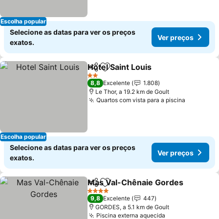
Escolha popular
Selecione as datas para ver os preços
Ver preços
exatos.
Hotel Saint Louis
Partilhar
Adicionar aos favoritos
Ver preço
2 Estrelas
8,8
Excelente
1.808
Le Thor, a 19.2 km de Goult
Quartos com vista para a piscina
Ver preç
Escolha popular
Selecione as datas para ver os preços
Ver preços
exatos.
Mas Val-Chênaie Gordes
Partilhar
Adicionar aos favoritos
V
4 Estrelas
9,8
Excelente
447
GORDES, a 5.1 km de Goult
Piscina externa aquecida
Ver preços