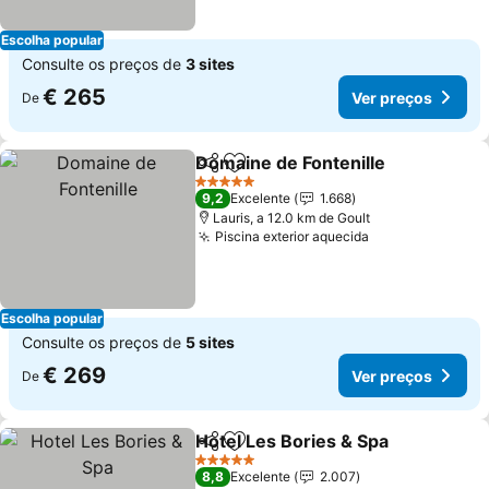
Escolha popular
Consulte os preços de
3 sites
€ 265
Ver preços
De
Domaine de Fontenille
Partilhar
Adicionar aos favoritos
Ver
5 Estrelas
9,2
Excelente
1.668
Lauris, a 12.0 km de Goult
Piscina exterior aquecida
Ver preços
Escolha popular
Consulte os preços de
5 sites
€ 269
Ver preços
De
Hotel Les Bories & Spa
Partilhar
Adicionar aos favoritos
Ver
5 Estrelas
8,8
Excelente
2.007