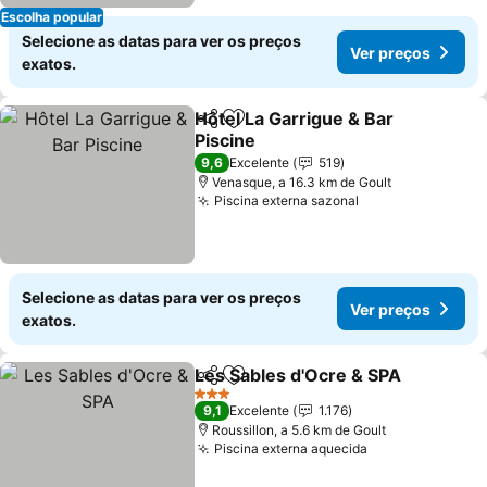
Escolha popular
Selecione as datas para ver os preços
Ver preços
exatos.
Hôtel La Garrigue & Bar
Partilhar
Adicionar aos favoritos
Piscine
Ver preços
9,6
Excelente
519
Venasque, a 16.3 km de Goult
Piscina externa sazonal
Ver preços
Selecione as datas para ver os preços
Ver preços
exatos.
Les Sables d'Ocre & SPA
Partilhar
Adicionar aos favoritos
V
3 Estrelas
9,1
Excelente
1.176
Roussillon, a 5.6 km de Goult
Piscina externa aquecida
Ver preços