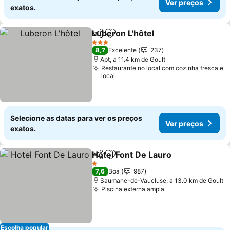
Ver preços
exatos.
Luberon L'hôtel
Partilhar
Adicionar aos favoritos
Ver preços
3 Estrelas
8,7
Excelente
237
Apt, a 11.4 km de Goult
Restaurante no local com cozinha fresca e
local
Selecione as datas para ver os preços
Ver preços
exatos.
Hotel Font De Lauro
Partilhar
Adicionar aos favoritos
Ver pr
1 Estrelas
7,6
Boa
987
Saumane-de-Vaucluse, a 13.0 km de Goult
Piscina externa ampla
Ver preços
Escolha popular