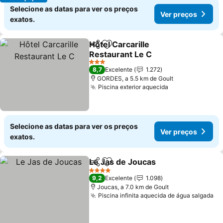
Selecione as datas para ver os preços
Ver preços
exatos.
Hôtel Carcarille
Partilhar
Adicionar aos favoritos
Restaurant Le C
Ver preços
3 Estrelas
8,7
Excelente
1.272
GORDES, a 5.5 km de Goult
Piscina exterior aquecida
Ver preços
Selecione as datas para ver os preços
Ver preços
exatos.
Le Jas de Joucas
Partilhar
Adicionar aos favoritos
Ver preç
4 Estrelas
9,2
Excelente
1.098
Joucas, a 7.0 km de Goult
Piscina infinita aquecida de água salgada
Ve