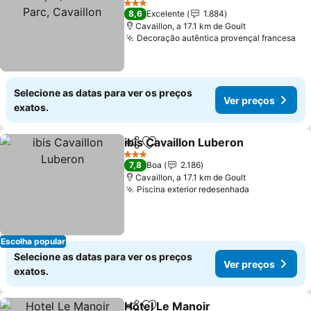
Ver preços
3 Estrelas
8,6
Excelente
1.884
Cavaillon, a 17.1 km de Goult
Decoração autêntica provençal francesa
Ve
Selecione as datas para ver os preços
Ver preços
exatos.
ibis Cavaillon Luberon
Partilhar
Adicionar aos favoritos
Ver 
3 Estrelas
7,8
Boa
2.186
Cavaillon, a 17.1 km de Goult
Piscina exterior redesenhada
Ver preços
Escolha popular
Selecione as datas para ver os preços
Ver preços
exatos.
Hotel Le Manoir