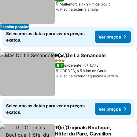
Mallemort, a 17.9 km de Goult
Piscina externa ampla
Ver preços
Escolha popular
Selecione as datas para ver os preços
Ver preços
exatos.
Mas De La Senancole
Partilhar
Adicionar aos favoritos
Ver 
3 Estrelas
8,7
Excelente
1.775
GORDES, a 5.9 km de Goult
Piscina exterior aquecida e jardim
Ver pre
Selecione as datas para ver os preços
Ver preços
exatos.
The Originals Boutique,
Partilhar
Adicionar aos favoritos
Hôtel du Parc, Cavaillon