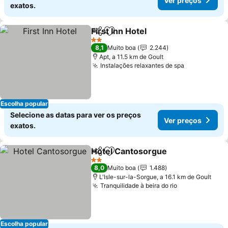
Ver preços
exatos.
First Inn Hotel
Partilhar
Adicionar aos favoritos
Ver preços
2 Estrelas
8,1
Muito boa
2.244
Apt, a 11.5 km de Goult
Instalações relaxantes de spa
Ver preços
Escolha popular
Selecione as datas para ver os preços
Ver preços
exatos.
Hotel Cantosorgue
Partilhar
Adicionar aos favoritos
Ver pr
2 Estrelas
8,0
Muito boa
1.488
L'Isle-sur-la-Sorgue, a 16.1 km de Goult
Tranquilidade à beira do rio
Ver preços
Escolha popular