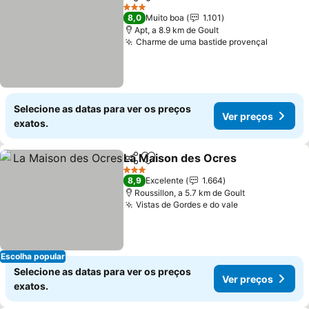
Partilhar
Adicionar aos favoritos
Ver preço
3 Estrelas
8,0
Muito boa
1.101
Apt, a 8.9 km de Goult
Charme de uma bastide provençal
Ver pre
Selecione as datas para ver os preços
Ver preços
exatos.
La Maison des Ocres
Partilhar
Adicionar aos favoritos
Ver p
3 Estrelas
8,9
Excelente
1.664
Roussillon, a 5.7 km de Goult
Vistas de Gordes e do vale
Ver preços
Escolha popular
Selecione as datas para ver os preços
Ver preços
exatos.