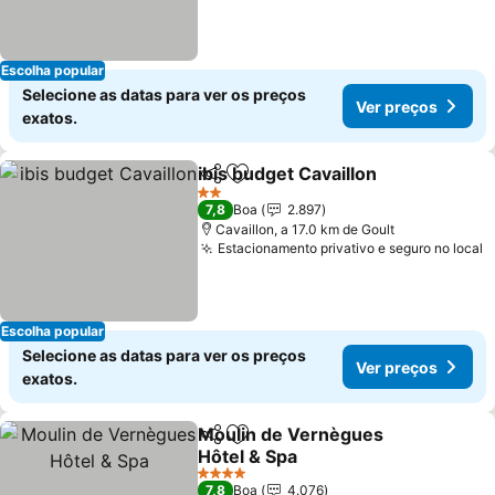
Escolha popular
Selecione as datas para ver os preços
Ver preços
exatos.
ibis budget Cavaillon
Partilhar
Adicionar aos favoritos
Ver p
2 Estrelas
7,8
Boa
2.897
Cavaillon, a 17.0 km de Goult
Estacionamento privativo e seguro no local
V
Escolha popular
Selecione as datas para ver os preços
Ver preços
exatos.
Moulin de Vernègues
Partilhar
Adicionar aos favoritos
Hôtel & Spa
Ver preços
4 Estrelas
7,8
Boa
4.076