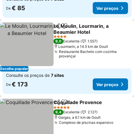
€ 85
Ver preços
De
Le Moulin, Lourmarin, a
Partilhar
Adicionar aos favoritos
Beaumier Hotel
Ver preços
4 Estrelas
9,0
Excelente
1.557
Lourmarin, a 14.5 km de Goult
Restaurante Bacheto com cozinha
provençal
Escolha popular
Consulte os preços de
7 sites
€ 173
Ver preços
De
Coquillade Provence
Partilhar
Adicionar aos favoritos
Ver p
5 Estrelas
9,4
Excelente
2.127
Gargas, a 6.1 km de Goult
Complexo de piscinas expansivo
Ver preç