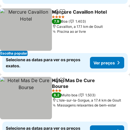
Mercure Cavaillon Hotel
Partilhar
Adicionar aos favoritos
Ve
4 Estrelas
7,9
Boa
1.403
Cavaillon, a 17.1 km de Goult
Piscina ao ar livre
Ver preços
Escolha popular
Selecione as datas para ver os preços
Ver preços
exatos.
Hotel Mas De Cure
Partilhar
Adicionar aos favoritos
Bourse
Ver preços
3 Estrelas
8,2
Muito boa
1.503
L'Isle-sur-la-Sorgue, a 17.4 km de Goult
Massagens relaxantes de bem-estar
Ver p
Selecione as datas para ver os preços