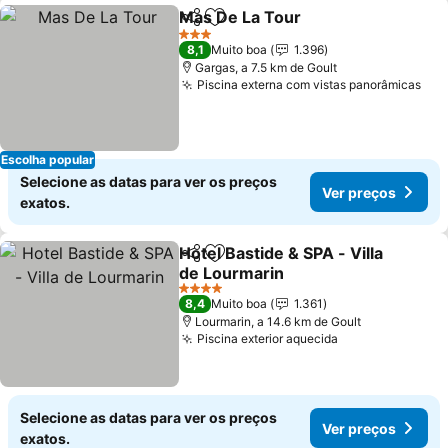
Mas De La Tour
Partilhar
Adicionar aos favoritos
Ver preços
3 Estrelas
8,1
Muito boa
1.396
Gargas, a 7.5 km de Goult
Piscina externa com vistas panorâmicas
Ver
Escolha popular
Selecione as datas para ver os preços
Ver preços
exatos.
Hotel Bastide & SPA - Villa
Partilhar
Adicionar aos favoritos
de Lourmarin
Ver preços
4 Estrelas
8,4
Muito boa
1.361
Lourmarin, a 14.6 km de Goult
Piscina exterior aquecida
Ver preços
Selecione as datas para ver os preços
Ver preços
exatos.