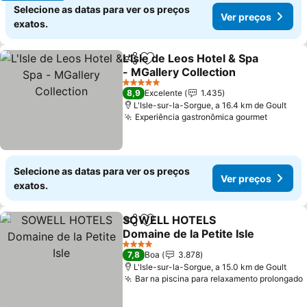
Selecione as datas para ver os preços
Ver preços
exatos.
L'Isle de Leos Hotel & Spa
Partilhar
Adicionar aos favoritos
- MGallery Collection
Ver preços
5 Estrelas
8,9
Excelente
1.435
L'Isle-sur-la-Sorgue, a 16.4 km de Goult
Experiência gastronômica gourmet
Ver pre
Selecione as datas para ver os preços
Ver preços
exatos.
SOWELL HOTELS
Partilhar
Adicionar aos favoritos
Domaine de la Petite Isle
Ver preços
4 Estrelas
7,8
Boa
3.878
L'Isle-sur-la-Sorgue, a 15.0 km de Goult
Bar na piscina para relaxamento prolongado