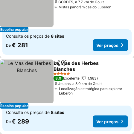
GORDES, a 7.7 km de Goult
Vistas panorâmicas do Luberon
Ver preço
Escolha popular
Consulte os preços de
8 sites
€ 281
Ver preços
De
Le Mas des Herbes
Partilhar
Adicionar aos favoritos
Blanches
Ver preços
5 Estrelas
8,9
Excelente
1.983
Joucas, a 8.0 km de Goult
Localização estratégica para explorar
Luberon
Escolha popular
Consulte os preços de
8 sites
€ 289
Ver preços
De