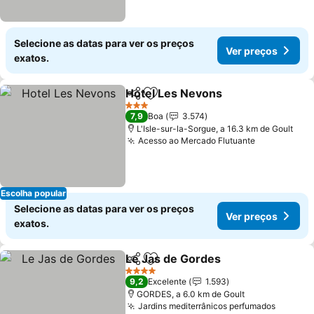
Selecione as datas para ver os preços
Ver preços
exatos.
Hotel Les Nevons
Partilhar
Adicionar aos favoritos
Ver preç
3 Estrelas
7,9
Boa
3.574
L'Isle-sur-la-Sorgue, a 16.3 km de Goult
Acesso ao Mercado Flutuante
Ver preços
Escolha popular
Selecione as datas para ver os preços
Ver preços
exatos.
Le Jas de Gordes
Partilhar
Adicionar aos favoritos
Ver preç
4 Estrelas
9,2
Excelente
1.593
GORDES, a 6.0 km de Goult
Jardins mediterrânicos perfumados
Ver pr