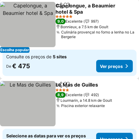
Capelongue, a Beaumier
Partilhar
Adicionar aos favoritos
hotel & Spa
Ver preços
5 Estrelas
9,0
Excelente
997
Bonnieux, a 7.5 km de Goult
Culinária provençal no forno a lenha no La
Bergerie
Escolha popular
Consulte os preços de
5 sites
€ 475
Ver preços
De
Le Mas de Guilles
Partilhar
Adicionar aos favoritos
Ver preç
4 Estrelas
8,9
Excelente
492
Lourmarin, a 14.8 km de Goult
Piscina exterior relaxante
Ver preços
Selecione as datas para ver os preços