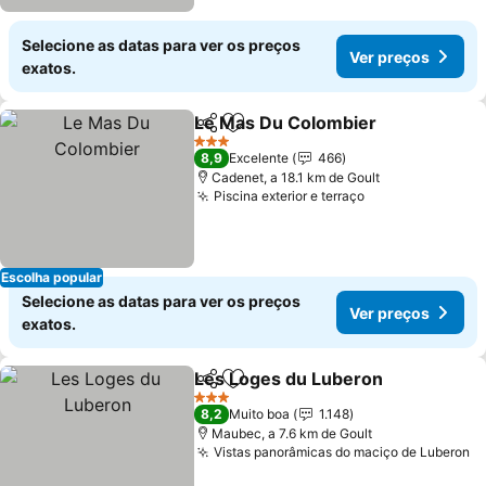
Selecione as datas para ver os preços
Ver preços
exatos.
Le Mas Du Colombier
Partilhar
Adicionar aos favoritos
Ver 
3 Estrelas
8,9
Excelente
466
Cadenet, a 18.1 km de Goult
Piscina exterior e terraço
Ver preços
Escolha popular
Selecione as datas para ver os preços
Ver preços
exatos.
Les Loges du Luberon
Partilhar
Adicionar aos favoritos
Ver
3 Estrelas
8,2
Muito boa
1.148
Maubec, a 7.6 km de Goult
Vistas panorâmicas do maciço de Luberon
V