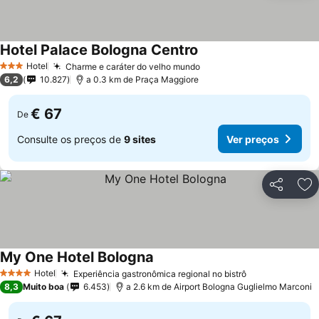
Hotel Palace Bologna Centro
Ver preços
Hotel
Charme e caráter do velho mundo
Ver preços
3 Estrelas
6,2
10.827
a 0.3 km de Praça Maggiore
€ 67
De
Consulte os preços de
9 sites
Ver preços
Partilhar
Ad
My One Hotel Bologna
Ver preços
Hotel
Experiência gastronômica regional no bistrô
Ver preços
4 Estrelas
8,3
Muito boa
6.453
a 2.6 km de Airport Bologna Guglielmo Marconi