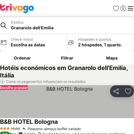
Favoritos
Iniciar
Me
Destino
Granarolo dell'Emilia
Check-in/out
Hóspedes e quartos
Escolha as datas
2 hóspedes, 1 quarto.
Ordenar
Filtrar
Mapa
Hotéis económicos em Granarolo dell'Emilia,
Itália
Como os pagamentos influenciam os resultados
Escolha popular
Partilhar
Ad
B&B HOTEL Bologna
Ver preços
Hotel
Pequeno-almoço buffet variado
Ver preços
3 Estrelas