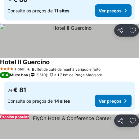
Consulte os preços de
11 sites
Ver preços
Partilhar
Ad
Hotel Il Guercino
Ver preços
Hotel
Buffet de café da manhã variado e farto
Ver preços
4 Estrelas
8,4
Muito boa
5.510
a 1.7 km de Praça Maggiore
€ 81
De
Consulte os preços de
14 sites
Ver preços
Escolha popular
Partilhar
Ad