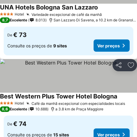
UNA Hotels Bologna San Lazzaro
Ver preços
Hotel
Variedade excepcional de café da manhã
Ver preços
4 Estrelas
8,7
Excelente
8.013
San Lazzaro Di Savena, a 10.2 km de Granarolo d
€ 73
De
Consulte os preços de
9 sites
Ver preços
Partilhar
Ad
Best Western Plus Tower Hotel Bologna
Ver pre
Hotel
Café da manhã excepcional com especialidades locais
Ver 
4 Estrelas
8,6
Excelente
10.688
a 3.8 km de Praça Maggiore
€ 74
De
Consulte os preços de
15 sites
Ver preços