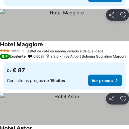
Partilhar
Ad
Hotel Maggiore
Ver preços
Hotel
Buffet de café da manhã variado e de qualidade
Ver preços
3 Estrelas
8,7
Excelente
6.608
a 3.0 km de Airport Bologna Guglielmo Marconi
€ 87
De
Consulte os preços de
15 sites
Ver preços
Partilhar
Ad
Hotel Astor