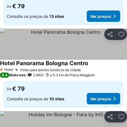
€ 79
De
Consulte os preços de
13 sites
Ver preços
Partilhar
Ad
Hotel Panorama Bologna Centro
Ver preços
Hotel
Vistas para pontos turísticos da cidade
Ver preços
1 Estrelas
8,4
Muito boa
2.893
a 0.3 km de Praça Maggiore
€ 79
De
Consulte os preços de
10 sites
Ver preços
Partilhar
Ad