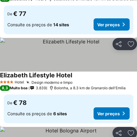
€ 77
De
Consulte os preços de
14 sites
Ver preços
Partilhar
Ad
Elizabeth Lifestyle Hotel
Ver preços
Hotel
Design moderno e limpo
Ver preços
4 Estrelas
8,3
Muito boa
3.839
Bolonha, a 8.3 km de Granarolo dell'Emilia
€ 78
De
Consulte os preços de
6 sites
Ver preços
Partilhar
Ad