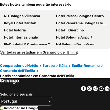
Estes hotéis também poderão interessá-lo...
NH Bologna Villanova
Hotel Palace Bologna Centro
Royal Hotel Carlton
Hotel Panorama Bologna Centro
Hotel Astoria
Hotel Il Guercino
Hotel Internazionale
Hotel Bologna Airport
FlyOn Hotel & Conference Center
NH Bologna De La Gare
Grand Hotel Elite
The Social Hub Bologna
Ver todas as estadias em Granarolo dell'Emilia
Best Western Plus Tower Hotel Bologna
Mercure Bologna Centro
Comparador de Hotéis
Europa
Itália
Emília-Romanha
Hotel San Donato - Bologna centro
Hotel Cosmopolitan Bologna
Granarolo dell'Emilia
The Sydney Hotel
Suite Hotel Elite
Hotéis económicos em Granarolo dell'Emilia
Hotel Liberty 1904
Hotel Astor
JR Hotels Bologna Amadeus
UNA Hotels Bologna Centro
Facebook
Twitter
Insta
Yo
Selecione o seu país
Savhotel Fiera Bologna
Holiday Inn Bologna - Fiera by IHG
Phi Hotel Bologna
Mitico Hotel & Natural Spa
Adicionar no Google
Il Canale Hotel
Ostello Bello Bologna