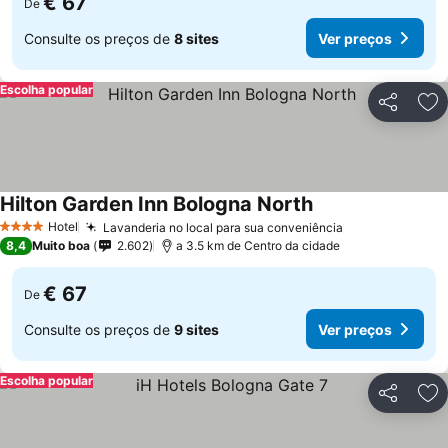
€ 67
De
Consulte os preços de
8 sites
Ver preços
Escolha popular
Partilhar
Ad
Hilton Garden Inn Bologna North
Ver preços
Hotel
Lavanderia no local para sua conveniência
Ver preços
4 Estrelas
8,4
Muito boa
2.602
a 3.5 km de Centro da cidade
€ 67
De
Consulte os preços de
9 sites
Ver preços
Escolha popular
Partilhar
Ad