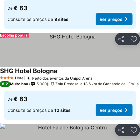
€ 63
De
Consulte os preços de
9 sites
Ver preços
Escolha popular
Partilhar
Ad
SHG Hotel Bologna
Ver preços
Hotel
Perto dos eventos da Unipol Arena
Ver preços
4 Estrelas
8,2
Muito boa
5.080
Zola Predosa, a 18.6 km de Granarolo dell'Emilia
€ 63
De
Consulte os preços de
12 sites
Ver preços
Partilhar
Ad