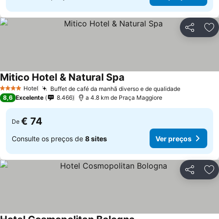
Partilhar
Ad
Mitico Hotel & Natural Spa
Ver preços
Hotel
Buffet de café da manhã diverso e de qualidade
Ver preço
4 Estrelas
8,6
Excelente
8.466
a 4.8 km de Praça Maggiore
€ 74
De
Consulte os preços de
8 sites
Ver preços
Partilhar
Ad