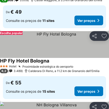
7,9
Boa
5.009
Castel Maggiore, a 5.5 km de Granarolo dell'Emilia
€ 49
De
Consulte os preços de
11 sites
Ver preços
Escolha popular
Partilhar
Ad
HP Fly Hotel Bologna
Ver preços
Hotel
Proximidade estratégica do aeroporto
Ver preços
3 Estrelas
6,2
3.489
Calderara Di Reno, a 11.2 km de Granarolo dell'Emilia
€ 55
De
Consulte os preços de
15 sites
Ver preços