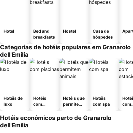
Hotel
Bed and
Hostel
Casa de
Apar
breakfasts
hóspedes
Categorias de hotéis populares em Granarolo
dell'Emilia
Hotéis de
Hotéis
Hotéis que
Hotéis
Hoté
luxo
com
permitem
com spa
com
piscinas
animais
esta
ment
Hotéis económicos perto de Granarolo
dell'Emilia