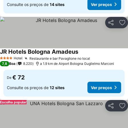
Consulte os preços de
14 sites
Ver preços
Partilhar
Ad
JR Hotels Bologna Amadeus
Ver preços
Hotel
Restaurante e bar Pavaglione no local
Ver preços
4 Estrelas
7,8
Boa
8.220
a 1.9 km de Airport Bologna Guglielmo Marconi
€ 72
De
Consulte os preços de
12 sites
Ver preços
Escolha popular
Partilhar
Ad