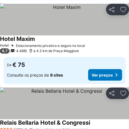
Partilhar
Ad
Hotel Maxim
Ver preços
Hotel
Estacionamento privativo e seguro no local
Ver preços
6,7
4.488
a 4.3 km de Praça Maggiore
€ 75
De
Consulte os preços de
8 sites
Ver preços
Partilhar
Ad
Relais Bellaria Hotel & Congressi
Ver preços