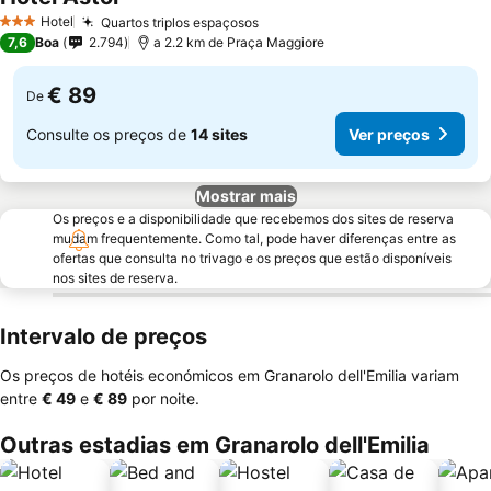
Ver preços
Hotel
Quartos triplos espaçosos
Ver preços
3 Estrelas
7,6
Boa
2.794
a 2.2 km de Praça Maggiore
€ 89
De
Consulte os preços de
14 sites
Ver preços
Mostrar mais
Os preços e a disponibilidade que recebemos dos sites de reserva
mudam frequentemente. Como tal, pode haver diferenças entre as
ofertas que consulta no trivago e os preços que estão disponíveis
nos sites de reserva.
Intervalo de preços
Os preços de hotéis económicos em Granarolo dell'Emilia variam
entre
‎€ 49
e
‎€ 89
por noite.
Outras estadias em Granarolo dell'Emilia