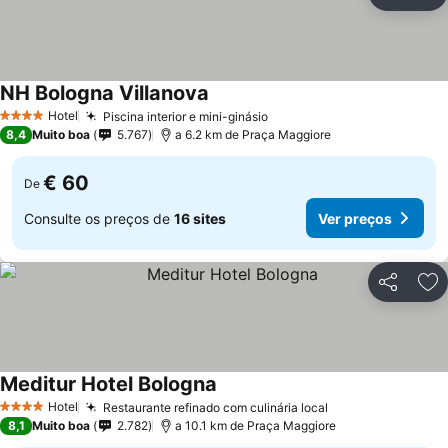
Partilhar
Ad
NH Bologna Villanova
Ver preços
Hotel
Piscina interior e mini-ginásio
Ver preços
4 Estrelas
8,4
Muito boa
5.767
a 6.2 km de Praça Maggiore
€ 60
De
Consulte os preços de
16 sites
Ver preços
Partilhar
Ad
Meditur Hotel Bologna
Ver preços
Hotel
Restaurante refinado com culinária local
Ver preços
4 Estrelas
8,1
Muito boa
2.782
a 10.1 km de Praça Maggiore