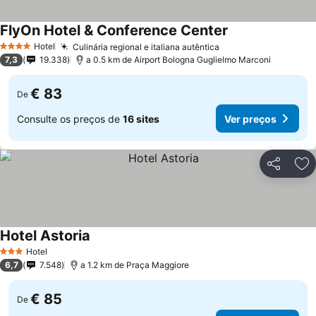
FlyOn Hotel & Conference Center
Ver preços
Hotel
Culinária regional e italiana autêntica
Ver preços
4 Estrelas
7,3
19.338
a 0.5 km de Airport Bologna Guglielmo Marconi
€ 83
De
Consulte os preços de
16 sites
Ver preços
Partilhar
Ad
Hotel Astoria
Ver preços
Hotel
3 Estrelas
6,7
7.548
a 1.2 km de Praça Maggiore
€ 85
De