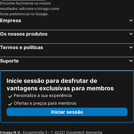
Encontre facilmente os nossos
Starhotels Excelsior
UNA Hotels Bologna Fiera
resultados: adicione o trivago como
fonte preferencial no Google.
Best Western City Hotel
Zanhotel Europa
Empresa
SAVHOTEL AEMILIA BOLOGNA
Savoia Hotel Regency
Hotel Marco Polo SELF CHEK-IN
Hotel Roma
Os nossos produtos
Hotel Michelino 75 by The Sydney Hotel
Elizabeth Lifestyle Hotel
Termos e políticas
Hotel Metropolitan
Hotel Maggiore
Hotel Donatello
Hotel Atlantic
Suporte
Ospitalità San Tommaso d'Aquino
Camplus Guest Bononia
Hotel Giardinetto Al Sant'Orsola
Zanhotel Regina
Inicie sessão para desfrutar de
Living Place Hotel
Hotel Accademia
vantagens exclusivas para membros
Hotel Holiday
iH Hotels Bologna Gate 7
Personalize a sua experiência
Hotel King Rose
Agriturismo N'Uova Campagna
Ofertas e preços para membros
Hilton Garden Inn Bologna North
Santa Maria Maddalena
Iniciar sessão
B&B HOTEL Bologna
Hotel & Meeting Centergross
Bleis Hotel
Casalunga Golf Resort
trivago N.V.
, Kesselstraße 5 – 7, 40221 Düsseldorf, Alemanha