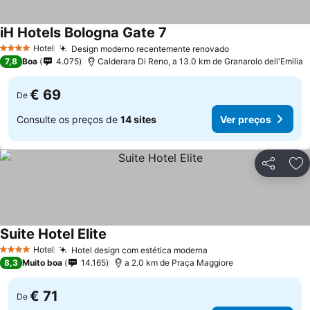
iH Hotels Bologna Gate 7
Ver preços
Hotel
Design moderno recentemente renovado
Ver preços
4 Estrelas
7,8
Boa
4.075
Calderara Di Reno, a 13.0 km de Granarolo dell'Emilia
€ 69
De
Consulte os preços de
14 sites
Ver preços
Partilhar
Ad
Suite Hotel Elite
Ver preços
Hotel
Hotel design com estética moderna
Ver preços
4 Estrelas
8,3
Muito boa
14.165
a 2.0 km de Praça Maggiore
€ 71
De