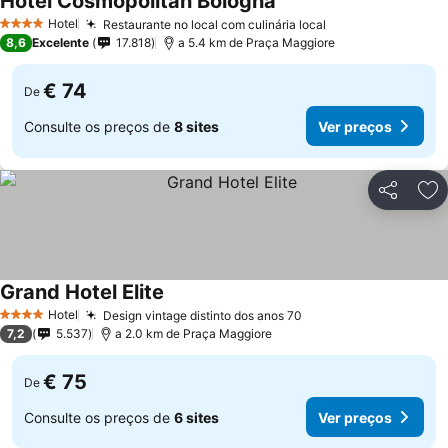
Hotel Cosmopolitan Bologna
Ver preços
Hotel
Restaurante no local com culinária local
Ver preços
4 Estrelas
8,6
Excelente
17.818
a 5.4 km de Praça Maggiore
€ 74
De
Consulte os preços de
8 sites
Ver preços
Partilhar
Ad
Grand Hotel Elite
Ver preços
Hotel
Design vintage distinto dos anos 70
Ver preços
4 Estrelas
7,2
5.537
a 2.0 km de Praça Maggiore
€ 75
De
Consulte os preços de
6 sites
Ver preços