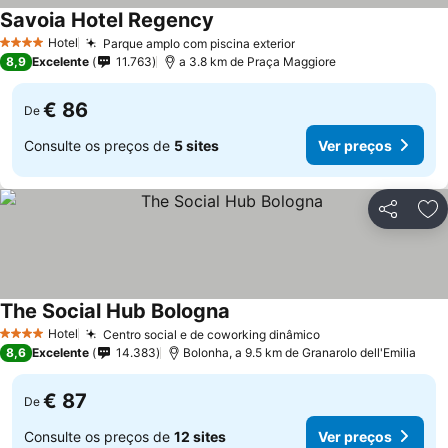
Savoia Hotel Regency
Ver preços
Hotel
Parque amplo com piscina exterior
Ver preços
4 Estrelas
8,9
Excelente
11.763
a 3.8 km de Praça Maggiore
€ 86
De
Consulte os preços de
5 sites
Ver preços
Partilhar
Ad
The Social Hub Bologna
Ver preços
Hotel
Centro social e de coworking dinâmico
Ver preços
4 Estrelas
8,6
Excelente
14.383
Bolonha, a 9.5 km de Granarolo dell'Emilia
€ 87
De
Consulte os preços de
12 sites
Ver preços