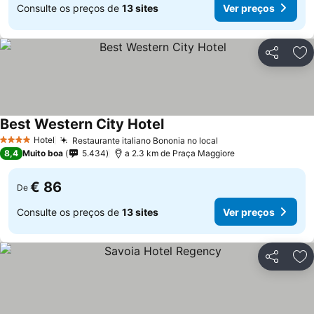
Consulte os preços de
13 sites
Ver preços
Partilhar
Ad
Best Western City Hotel
Ver preços
Hotel
Restaurante italiano Bononia no local
Ver preços
4 Estrelas
8,4
Muito boa
5.434
a 2.3 km de Praça Maggiore
€ 86
De
Consulte os preços de
13 sites
Ver preços
Partilhar
Ad