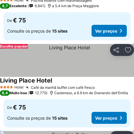
Hotel
Piscina exterior com hidromassagem
Ver preços
4 Estrelas
8,7
Excelente
6.841
a 5.4 km de Praça Maggiore
€ 75
De
Consulte os preços de
15 sites
Ver preços
Escolha popular
Partilhar
Ad
Living Place Hotel
Ver preços
Hotel
Café da manhã buffet com café fresco
Ver preços
4 Estrelas
8,4
Muito boa
12.775
Castenaso, a 6.9 km de Granarolo dell'Emilia
€ 75
De
Consulte os preços de
15 sites
Ver preços