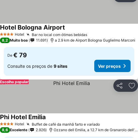
Hotel Bologna Airport
Ver preços
Hotel
Bar no local com ótimas bebidas
Ver preços
4 Estrelas
8,2
Muito boa
11.691
a 2.9 km de Airport Bologna Guglielmo Marconi
€ 79
De
Consulte os preços de
9 sites
Ver preços
Escolha popular
Partilhar
Ad
Phi Hotel Emilia
Ver preços
Hotel
Buffet de café da manhã farto e variado
Ver preços
4 Estrelas
8,6
Excelente
2.926
Ozzano dell Emilia, a 12.7 km de Granarolo dell'E