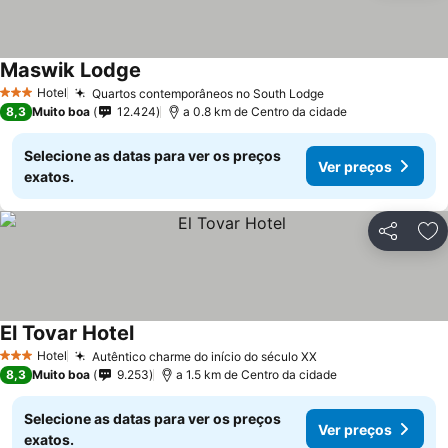
Maswik Lodge
Hotel
Quartos contemporâneos no South Lodge
3 Estrelas
8,3
Muito boa
12.424
a 0.8 km de Centro da cidade
Selecione as datas para ver os preços
Ver preços
exatos.
Partilhar
Ad
El Tovar Hotel
Hotel
Autêntico charme do início do século XX
3 Estrelas
8,3
Muito boa
9.253
a 1.5 km de Centro da cidade
Selecione as datas para ver os preços
Ver preços
exatos.