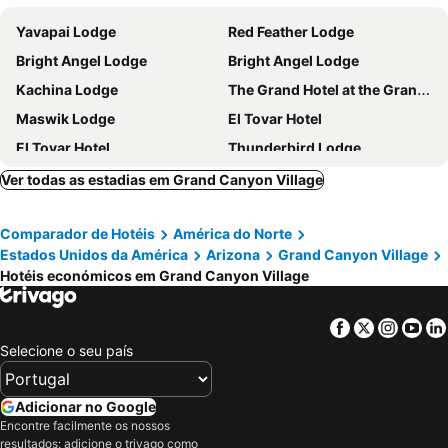
Yavapai Lodge
Red Feather Lodge
Bright Angel Lodge
Bright Angel Lodge
Kachina Lodge
The Grand Hotel at the Grand Canyon
Maswik Lodge
El Tovar Hotel
El Tovar Hotel
Thunderbird Lodge
Ver todas as estadias em Grand Canyon Village
Comparador de Hotéis
América do Norte
Estados Unidos da América
Arizona
Grand Canyon Village
Hotéis económicos em Grand Canyon Village
Facebook
Twitter
Insta
Yo
Selecione o seu país
Adicionar no Google
Encontre facilmente os nossos
resultados: adicione o trivago como