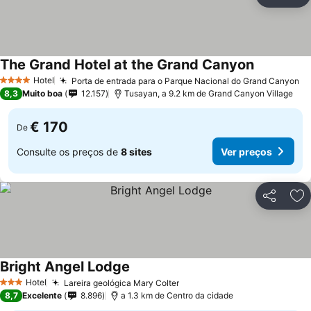
Partilhar
Ad
The Grand Hotel at the Grand Canyon
Hotel
Porta de entrada para o Parque Nacional do Grand Canyon
4 Estrelas
8,3
Muito boa
12.157
Tusayan, a 9.2 km de Grand Canyon Village
€ 170
De
Consulte os preços de
8 sites
Ver preços
Partilhar
Ad
Bright Angel Lodge
Hotel
Lareira geológica Mary Colter
3 Estrelas
8,7
Excelente
8.896
a 1.3 km de Centro da cidade