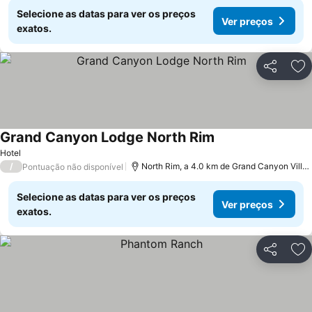
Selecione as datas para ver os preços
Ver preços
exatos.
Partilhar
Ad
Grand Canyon Lodge North Rim
Hotel
/
North Rim, a 4.0 km de Grand Canyon Village
Pontuação não disponível
Selecione as datas para ver os preços
Ver preços
exatos.
Partilhar
Ad