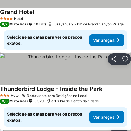
Grand Hotel
Hotel
4 Estrelas
8,2
Muito boa
10.182
Tusayan, a 9.2 km de Grand Canyon Village
Selecione as datas para ver os preços
Ver preços
exatos.
Partilhar
Ad
Thunderbird Lodge - Inside the Park
Hotel
Restaurante para Refeições no Local
3 Estrelas
8,3
Muito boa
3.929
a 1.3 km de Centro da cidade
Selecione as datas para ver os preços
Ver preços
exatos.