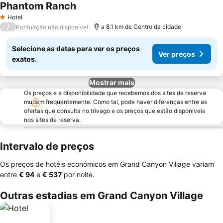
Phantom Ranch
Hotel
1 Estrelas
/
a 8.1 km de Centro da cidade
Pontuação não disponível
Selecione as datas para ver os preços
Ver preços
exatos.
Mostrar mais
Os preços e a disponibilidade que recebemos dos sites de reserva
mudam frequentemente. Como tal, pode haver diferenças entre as
ofertas que consulta no trivago e os preços que estão disponíveis
nos sites de reserva.
Intervalo de preços
Os preços de hotéis económicos em Grand Canyon Village variam
entre
‎€ 94
e
‎€ 537
por noite.
Outras estadias em Grand Canyon Village