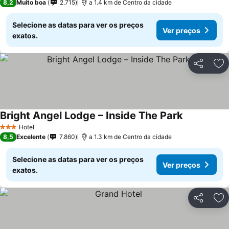
8,2
Muito boa
2.715
a 1.4 km de Centro da cidade
Selecione as datas para ver os preços
Ver preços
exatos.
Partilhar
Ad
Bright Angel Lodge – Inside The Park
Hotel
3 Estrelas
8,5
Excelente
7.860
a 1.3 km de Centro da cidade
Selecione as datas para ver os preços
Ver preços
exatos.
Partilhar
Ad