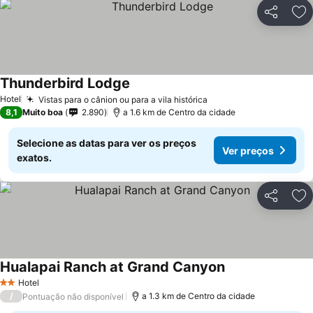
Partilhar
Ad
Thunderbird Lodge
Hotel
Vistas para o cânion ou para a vila histórica
8,1
Muito boa
2.890
a 1.6 km de Centro da cidade
Selecione as datas para ver os preços
Ver preços
exatos.
Partilhar
Ad
Hualapai Ranch at Grand Canyon
Hotel
2 Estrelas
/
a 1.3 km de Centro da cidade
Pontuação não disponível