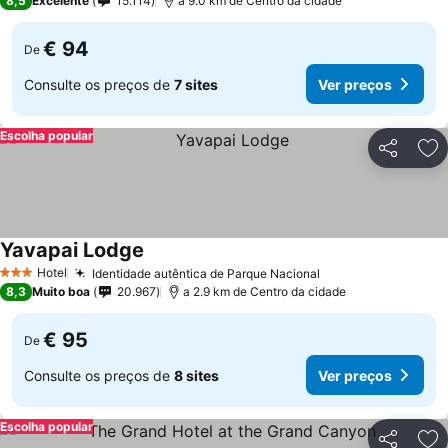
8,5
Excelente
15.114
a 9.0 km de Centro da cidade
€ 94
De
Consulte os preços de
7 sites
Ver preços
Escolha popular
Partilhar
Ad
Yavapai Lodge
Hotel
Identidade autêntica de Parque Nacional
3 Estrelas
8,3
Muito boa
20.967
a 2.9 km de Centro da cidade
€ 95
De
Consulte os preços de
8 sites
Ver preços
Escolha popular