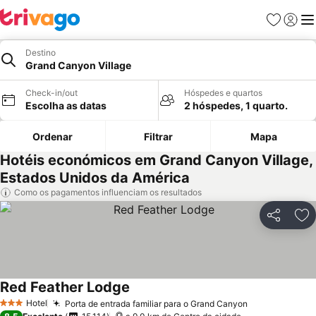
Favoritos
Iniciar
Me
Destino
Grand Canyon Village
Check-in/out
Hóspedes e quartos
Escolha as datas
2 hóspedes, 1 quarto.
Ordenar
Filtrar
Mapa
Hotéis económicos em Grand Canyon Village,
Estados Unidos da América
Como os pagamentos influenciam os resultados
Partilhar
Ad
Red Feather Lodge
Hotel
Porta de entrada familiar para o Grand Canyon
3 Estrelas