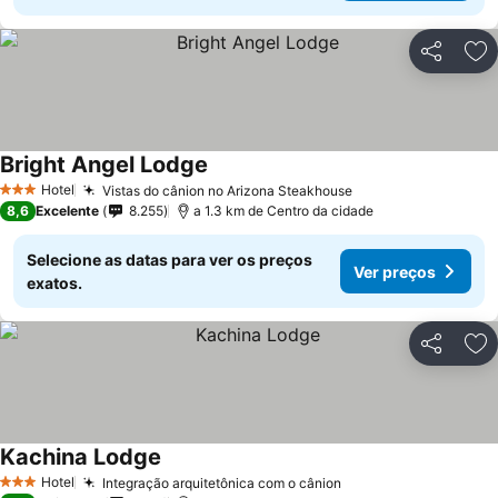
Partilhar
Ad
Bright Angel Lodge
Hotel
Vistas do cânion no Arizona Steakhouse
3 Estrelas
8,6
Excelente
8.255
a 1.3 km de Centro da cidade
Selecione as datas para ver os preços
Ver preços
exatos.
Partilhar
Ad
Kachina Lodge
Hotel
Integração arquitetônica com o cânion
3 Estrelas