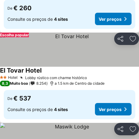
€ 260
De
Consulte os preços de
4 sites
Ver preços
Escolha popular
Partilhar
Ad
El Tovar Hotel
Hotel
Lobby rústico com charme histórico
2 Estrelas
8,3
Muito boa
8.254
a 1.5 km de Centro da cidade
€ 537
De
Consulte os preços de
4 sites
Ver preços
Partilhar
Ad