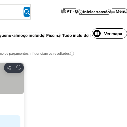
PT · €
Menu
Iniciar sessão
.
Ver mapa
queno-almoço incluído
Piscina
Tudo incluído
Estacionamento
P
o os pagamentos influenciam os resultados
Adicionar aos favoritos
Partilhar