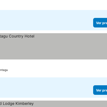
Ver pr
ntagu
Ver pr