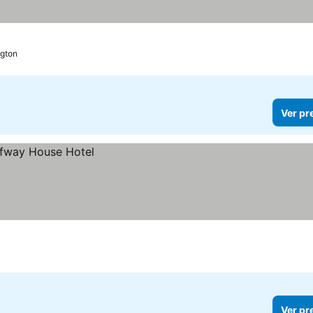
gton
Ver pr
Ver pr