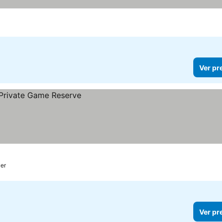
Ver pr
er
Ver pr