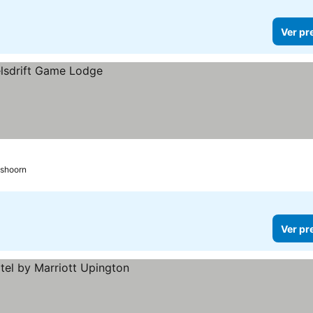
Ver pr
shoorn
Ver pr