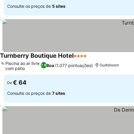
Consulte os preços de
5 sites
Turnberry Boutique Hotel
4 Estrelas
Piscina ao ar livre
Boa
(1.077 pontuações)
7,9
Oudtshoorn
com pátio
€ 64
De
Consulte os preços de
7 sites