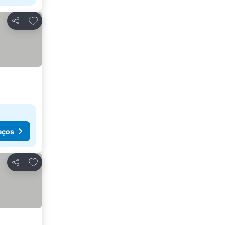
Adicionar aos favoritos
Partilhar
eços
Adicionar aos favoritos
Partilhar