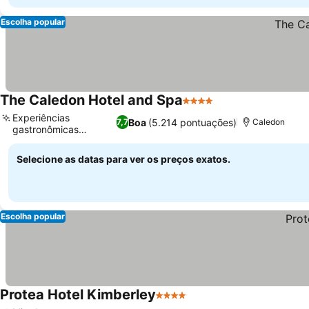
Escolha popular
The Caledon Hotel and Spa
4 Estrelas
Experiências
Boa
(5.214 pontuações)
7,7
Caledon
gastronômicas
diversas
Selecione as datas para ver os preços exatos.
Escolha popular
Protea Hotel Kimberley
4 Estrelas