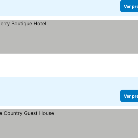
Ver pr
Ver pr