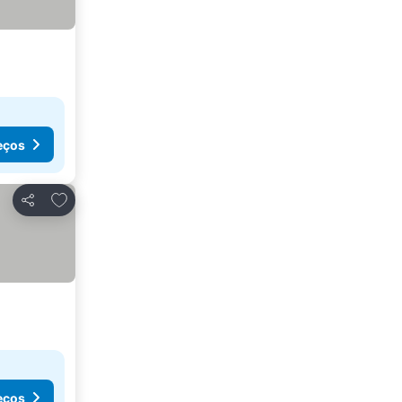
eços
Adicionar aos favoritos
Partilhar
eços