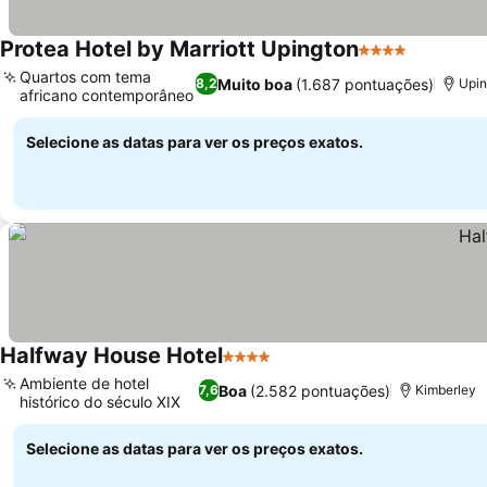
Protea Hotel by Marriott Upington
4 Estrelas
Quartos com tema
Muito boa
(1.687 pontuações)
8,2
Upin
africano contemporâneo
Selecione as datas para ver os preços exatos.
Halfway House Hotel
4 Estrelas
Ambiente de hotel
Boa
(2.582 pontuações)
7,6
Kimberley
histórico do século XIX
Selecione as datas para ver os preços exatos.