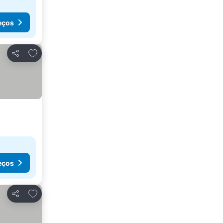
eços
Adicionar aos favoritos
Partilhar
eços
Adicionar aos favoritos
Partilhar