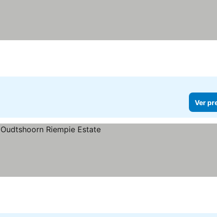
Ver pr
las