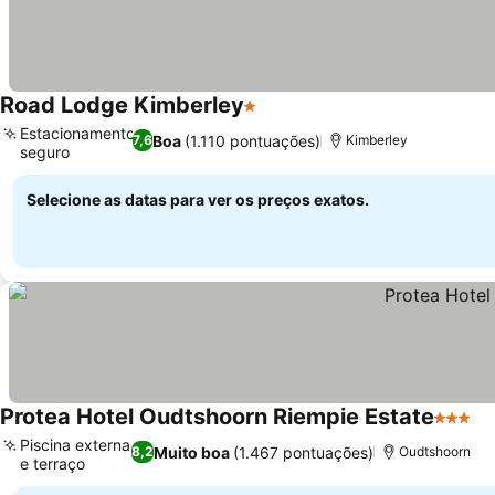
Road Lodge Kimberley
1 Estrelas
Estacionamento
Boa
(1.110 pontuações)
7,6
Kimberley
seguro
Selecione as datas para ver os preços exatos.
Protea Hotel Oudtshoorn Riempie Estate
3 Estre
Piscina externa
Muito boa
(1.467 pontuações)
8,2
Oudtshoorn
e terraço