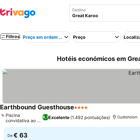
Destino
Filtros
Preço em ordem crescente
Preço
Localiz
Hotéis económicos em Great
Earthbound Guesthouse
4 Estrelas
Piscina
Excelente
(1.492 pontuações)
9,7
Oudtshoorn
convidativa ao ar
livre
€ 63
De