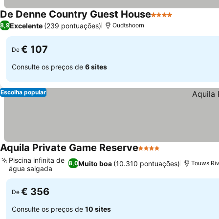
De Denne Country Guest House
4 Estrelas
Excelente
(239 pontuações)
8,9
Oudtshoorn
€ 107
De
Consulte os preços de
6 sites
Escolha popular
Aquila Private Game Reserve
4 Estrelas
Piscina infinita de
Muito boa
(10.310 pontuações)
8,0
Touws Riv
água salgada
€ 356
De
Consulte os preços de
10 sites