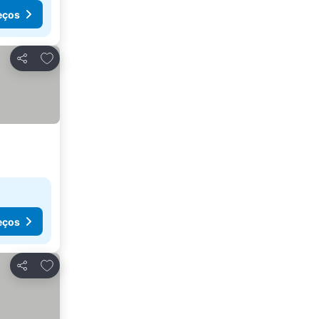
eços
Adicionar aos favoritos
Partilhar
eços
Adicionar aos favoritos
Partilhar