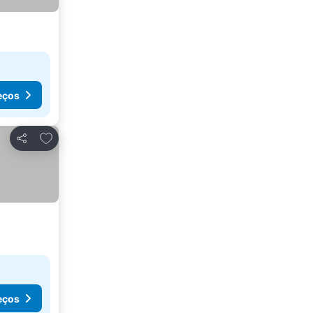
eços
Adicionar aos favoritos
Partilhar
eços