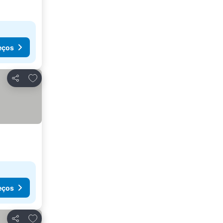
eços
Adicionar aos favoritos
Partilhar
eços
Adicionar aos favoritos