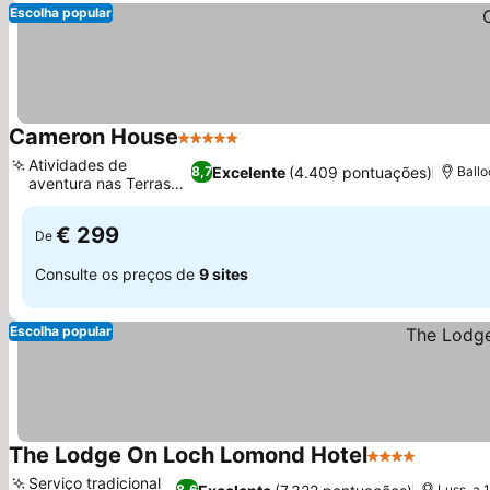
Escolha popular
Cameron House
5 Estrelas
Atividades de
Excelente
(4.409 pontuações)
8,7
Ballo
aventura nas Terras
Altas
€ 299
De
Consulte os preços de
9 sites
Escolha popular
The Lodge On Loch Lomond Hotel
4 Estrelas
Serviço tradicional
8,6
Luss, a 