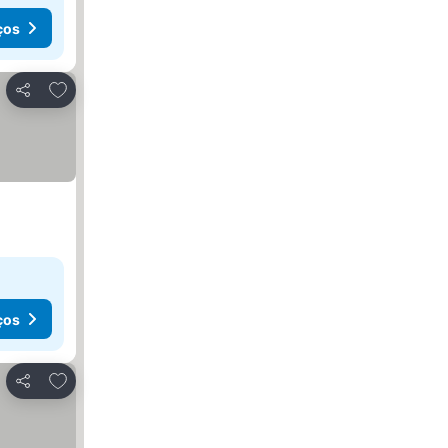
ços
Adicionar aos favoritos
Partilhar
ços
Adicionar aos favoritos
Partilhar