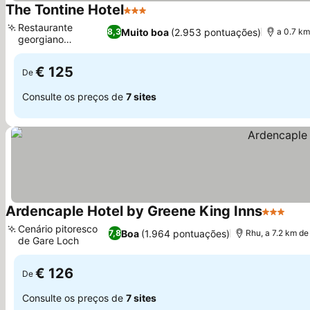
The Tontine Hotel
3 Estrelas
Restaurante
Muito boa
(2.953 pontuações)
8,3
a 0.7 km
georgiano
tradicional
€ 125
De
Consulte os preços de
7 sites
Ardencaple Hotel by Greene King Inns
3 Estrela
Cenário pitoresco
Boa
(1.964 pontuações)
7,8
Rhu, a 7.2 km d
de Gare Loch
€ 126
De
Consulte os preços de
7 sites