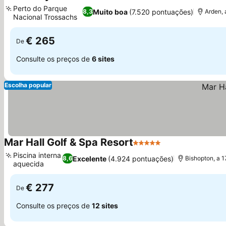
3 Estrelas
Perto do Parque
Muito boa
(7.520 pontuações)
8,3
Arden, 
Nacional Trossachs
€ 265
De
Consulte os preços de
6 sites
Escolha popular
Mar Hall Golf & Spa Resort
5 Estrelas
Piscina interna
Excelente
(4.924 pontuações)
8,6
Bishopton, a 
aquecida
€ 277
De
Consulte os preços de
12 sites