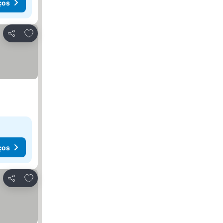
ços
Adicionar aos favoritos
Partilhar
ços
Adicionar aos favoritos
Partilhar