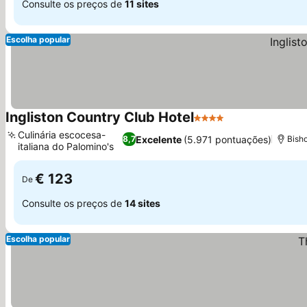
Consulte os preços de
11 sites
Escolha popular
Ingliston Country Club Hotel
4 Estrelas
Culinária escocesa-
Excelente
(5.971 pontuações)
8,7
Bish
italiana do Palomino's
€ 123
De
Consulte os preços de
14 sites
Escolha popular