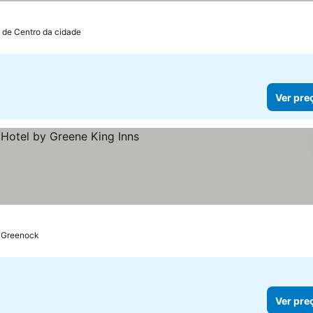
 de Centro da cidade
Ver pre
s
e Greenock
Ver pre