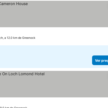
ch, a 12.0 km de Greenock
Ver pre
19.0 km de Greenock