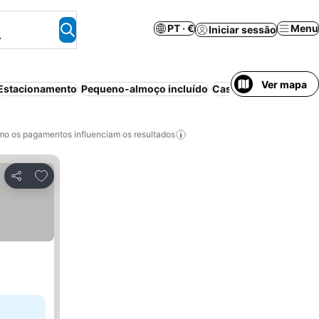
PT · €
Menu
Iniciar sessão
.
Ver mapa
Estacionamento
Pequeno-almoço incluído
Casa de hóspedes
Be
o os pagamentos influenciam os resultados
Adicionar aos favoritos
Partilhar