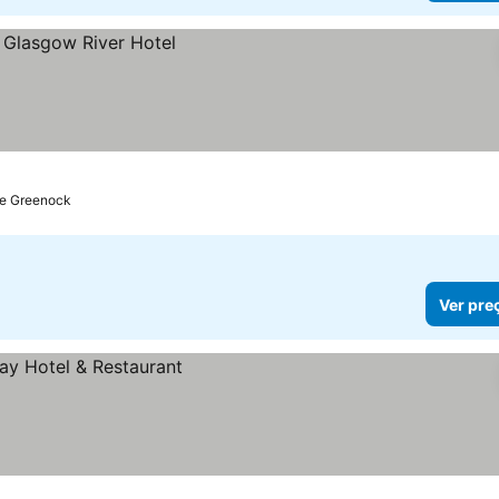
de Greenock
Ver pre