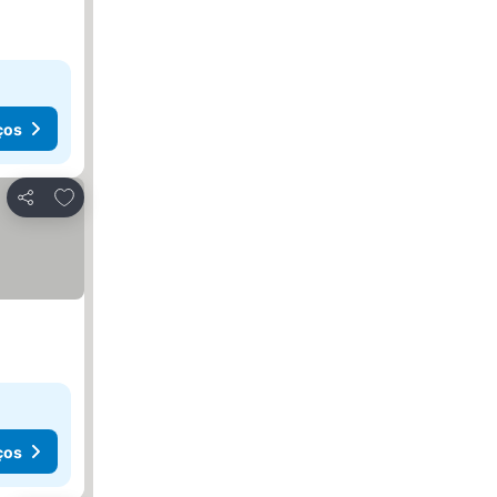
ços
Adicionar aos favoritos
Partilhar
ços