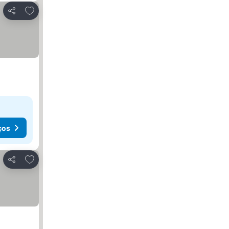
Adicionar aos favoritos
Partilhar
ços
Adicionar aos favoritos
Partilhar