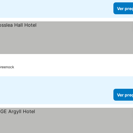
Ver pre
Greenock
Ver pre