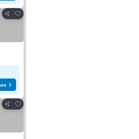
Adicionar aos favoritos
Partilhar
ços
Adicionar aos favoritos
Partilhar