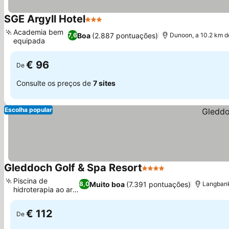
SGE Argyll Hotel
3 Estrelas
Academia bem
Boa
(2.887 pontuações)
7,6
Dunoon, a 10.2 km 
equipada
€ 96
De
Consulte os preços de
7 sites
Escolha popular
Gleddoch Golf & Spa Resort
4 Estrelas
Piscina de
Muito boa
(7.391 pontuações)
8,0
Langbank
hidroterapia ao ar
livre
€ 112
De