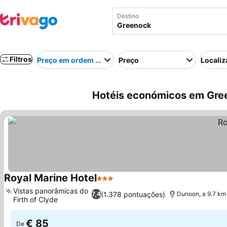
Destino
Filtros
Preço em ordem crescente
Preço
Localiz
Hotéis económicos em Gree
Royal Marine Hotel
3 Estrelas
Vistas panorâmicas do
(1.378 pontuações)
7,4
Dunoon, a 9.7 km
Firth of Clyde
€ 85
De