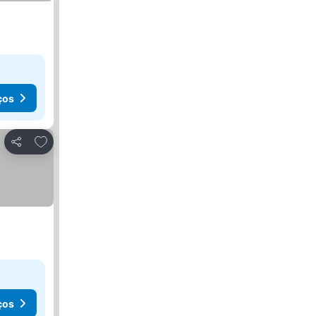
ços
Adicionar aos favoritos
Partilhar
ços