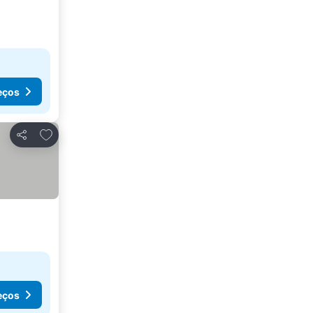
eços
Adicionar aos favoritos
Partilhar
eços