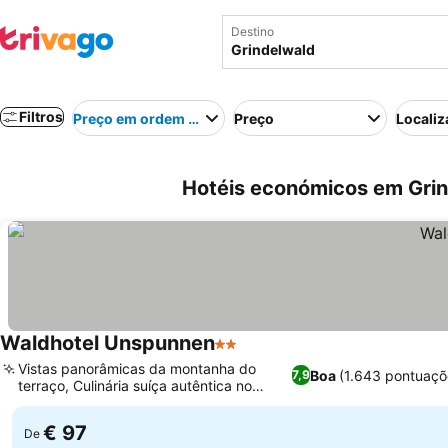
Destino
Filtros
Preço em ordem crescente
Preço
Localiz
Hotéis económicos em Grin
Waldhotel Unspunnen
2 Estrelas
Ver preços
Vistas panorâmicas da montanha do
Boa
(1.643 pontuaçõ
7,9
terraço, Culinária suíça autêntica no
Ver preços
Schnadis
€ 97
De