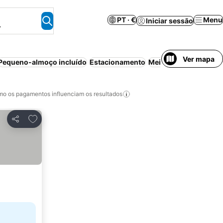
PT · €
Menu
Iniciar sessão
.
Ver mapa
Pequeno-almoço incluído
Estacionamento
Meia-pensão
Piscina
o os pagamentos influenciam os resultados
Adicionar aos favoritos
Partilhar