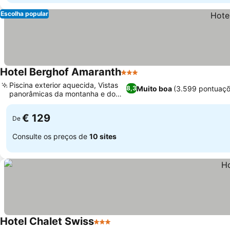
Escolha popular
Hotel Berghof Amaranth
3 Estrelas
Ver preços
Piscina exterior aquecida, Vistas
Muito boa
(3.599 pontuaçõ
8,3
panorâmicas da montanha e do
Ver preços
lago
€ 129
De
Consulte os preços de
10 sites
Hotel Chalet Swiss
3 Estrelas
Ver preços