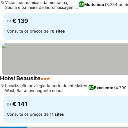
Vistas panorâmicas da montanha,
Muito boa
(3.254 pont
8,0
Sauna e banheira de hidromassagem
Ver preços
relaxantes
€ 139
De
Consulte os preços de
10 sites
Hotel Beausite
3 Estrelas
Ver preços
Localização privilegiada perto de Interlaken
Excelente
(4.790
8,7
West, Bar aconchegante com
Ver preços
especialidades de fondue
€ 141
De
Consulte os preços de
11 sites