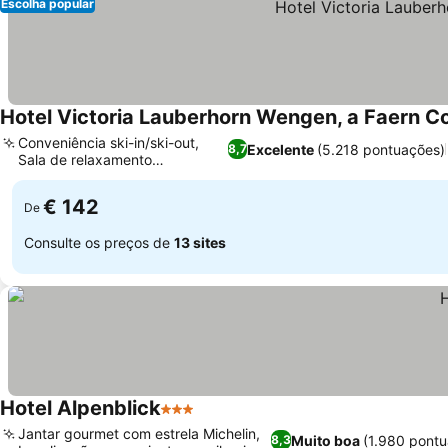
Escolha popular
Hotel Victoria Lauberhorn Wengen, a Faern Co
Conveniência ski-in/ski-out,
Excelente
(5.218 pontuações)
8,7
Sala de relaxamento
Ver preços
panorâmica
€ 142
De
Consulte os preços de
13 sites
Hotel Alpenblick
3 Estrelas
Ver preços
Jantar gourmet com estrela Michelin,
Muito boa
(1.980 pont
8,3