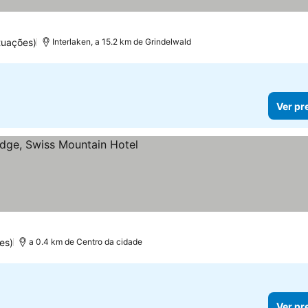
tuações)
Interlaken, a 15.2 km de Grindelwald
Ver pr
s
es)
a 0.4 km de Centro da cidade
Ver pr