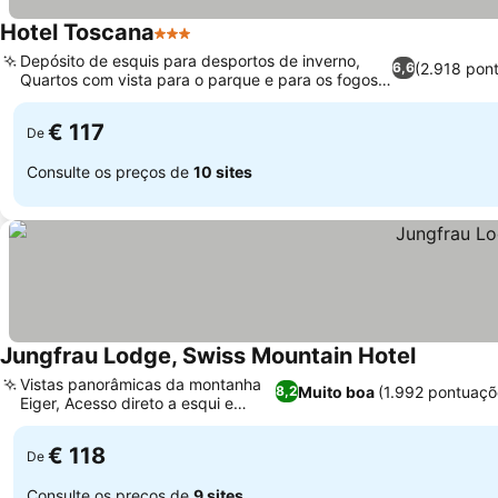
Hotel Toscana
3 Estrelas
Ver preços
Depósito de esquis para desportos de inverno,
(2.918 pon
6,6
Quartos com vista para o parque e para os fogos
Ver preços
de artifício
€ 117
De
Consulte os preços de
10 sites
Jungfrau Lodge, Swiss Mountain Hotel
Ver preço
Vistas panorâmicas da montanha
Muito boa
(1.992 pontuaçõ
8,2
Eiger, Acesso direto a esqui e
Ver preços
trilhas
€ 118
De
Consulte os preços de
9 sites