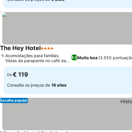
The Hey Hotel
4 Estrelas
Ver preços
Acomodações para famílias,
Muito boa
(3.550 pontuaçõ
8,0
Vistas de parapente no café da
Ver preços
manhã
€ 119
De
Consulte os preços de
16 sites
Escolha popular