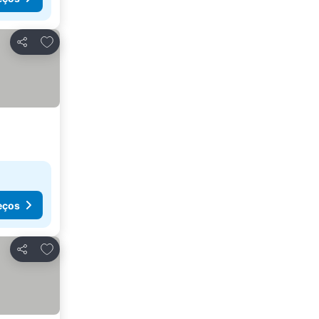
Adicionar aos favoritos
Partilhar
eços
Adicionar aos favoritos
Partilhar