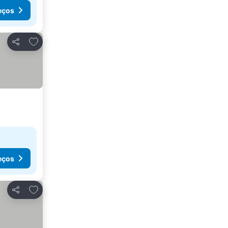
eços
Adicionar aos favoritos
Partilhar
eços
Adicionar aos favoritos
Partilhar