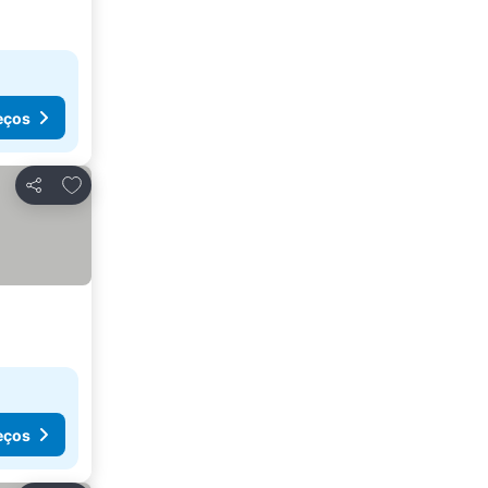
eços
Adicionar aos favoritos
Partilhar
eços