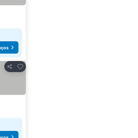
eços
Adicionar aos favoritos
Partilhar
eços