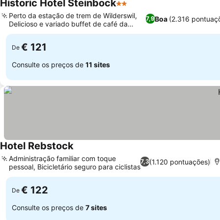
Historic Hotel Steinbock
2 Estrelas
Ver preços
Perto da estação de trem de Wilderswil,
Boa
(2.316 pontuaç
7,9
Delicioso e variado buffet de café da
Ver preços
manhã
€ 121
De
Consulte os preços de
11 sites
Hotel Rebstock
Ver preços
Administração familiar com toque
(1.120 pontuações)
7,3
pessoal, Bicicletário seguro para ciclistas
Ver preços
€ 122
De
Consulte os preços de
7 sites