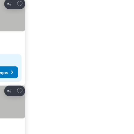
Adicionar aos favoritos
Partilhar
eços
Adicionar aos favoritos
Partilhar