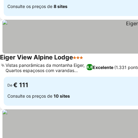
Consulte os preços de
8 sites
Eiger View Alpine Lodge
3 Estrelas
Ver preços
Vistas panorâmicas da montanha Eiger,
Excelente
(1.331 pont
8,8
Quartos espaçosos com varandas
Ver preços
privativas
€ 111
De
Consulte os preços de
10 sites