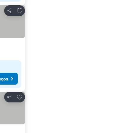
Adicionar aos favoritos
Partilhar
eços
Adicionar aos favoritos
Partilhar