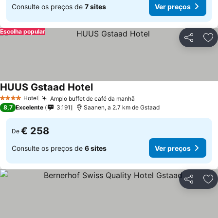
Consulte os preços de
7 sites
Ver preços
Escolha popular
Partilhar
Ad
HUUS Gstaad Hotel
Ver preços
Hotel
Amplo buffet de café da manhã
Ver preços
4 Estrelas
8,7
Excelente
3.191
Saanen, a 2.7 km de Gstaad
€ 258
De
Consulte os preços de
6 sites
Ver preços
Partilhar
Ad