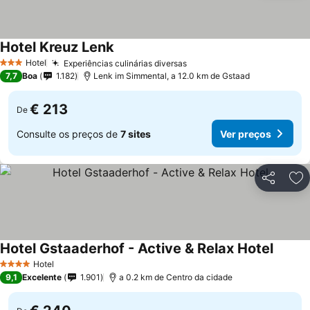
Hotel Kreuz Lenk
Ver preços
Hotel
Experiências culinárias diversas
Ver preços
3 Estrelas
7,7
Boa
1.182
Lenk im Simmental, a 12.0 km de Gstaad
€ 213
De
Consulte os preços de
7 sites
Ver preços
Partilhar
Ad
Hotel Gstaaderhof - Active & Relax Hotel
Ver pr
Hotel
4 Estrelas
9,1
Excelente
1.901
a 0.2 km de Centro da cidade