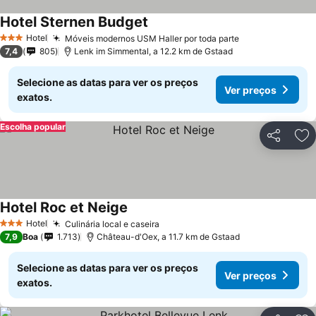
Hotel Sternen Budget
Ver preços
Hotel
Móveis modernos USM Haller por toda parte
Ver preços
3 Estrelas
7,4
805
Lenk im Simmental, a 12.2 km de Gstaad
Selecione as datas para ver os preços
Ver preços
exatos.
Escolha popular
Partilhar
Ad
Hotel Roc et Neige
Ver preços
Hotel
Culinária local e caseira
Ver preços
3 Estrelas
7,9
Boa
1.713
Château-d'Oex, a 11.7 km de Gstaad
Selecione as datas para ver os preços
Ver preços
exatos.