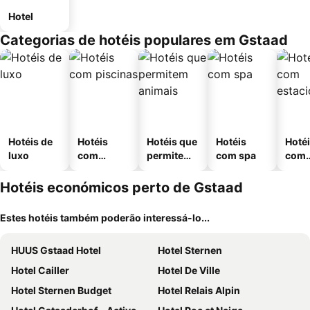
Hotel
Categorias de hotéis populares em Gstaad
Hotéis de
Hotéis
Hotéis que
Hotéis
Hoté
luxo
com
permitem
com spa
com
piscinas
animais
esta
ment
Hotéis económicos perto de Gstaad
Estes hotéis também poderão interessá-lo...
HUUS Gstaad Hotel
Hotel Sternen
Hotel Cailler
Hotel De Ville
Hotel Sternen Budget
Hotel Relais Alpin