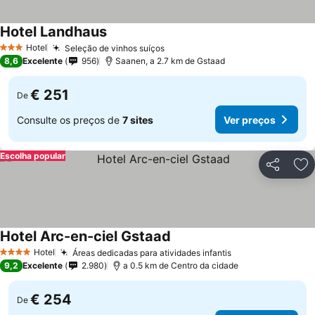
Hotel Landhaus
Ver preços
Hotel
Seleção de vinhos suíços
Ver preços
3 Estrelas
8,6
Excelente
956
Saanen, a 2.7 km de Gstaad
€ 251
De
Consulte os preços de
7 sites
Ver preços
Escolha popular
Partilhar
Ad
Hotel Arc-en-ciel Gstaad
Ver preços
Hotel
Áreas dedicadas para atividades infantis
Ver preços
4 Estrelas
9,2
Excelente
2.980
a 0.5 km de Centro da cidade
€ 254
De