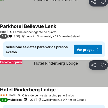
Partilhar
Ad
Parkhotel Bellevue Lenk
Ver preços
Hotel
Lareira aconchegante no quarto
Ver preços
6,7
350
Lenk im Simmental, a 12.0 km de Gstaad
Selecione as datas para ver os preços
Ver preços
exatos.
Escolha popular
Partilhar
Ad
Hotel Rinderberg Lodge
Ver preços
Hotel
Oásis de bem-estar alpino panorâmico
Ver preços
3 Estrelas
8,3
Muito boa
1.273
Zweisimmen, a 9.7 km de Gstaad