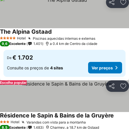
Partilhar
Ad
The Alpina Gstaad
Ver preços
Hotel
Piscinas aquecidas internas e externas
Ver preços
5 Estrelas
9,6
Excelente
1.401
a 0.4 km de Centro da cidade
€ 1.702
De
Consulte os preços de
4 sites
Ver preços
Escolha popular
Partilhar
Ad
Résidence le Sapin & Bains de la Gruyère
Ver pr
Hotel
Varandas com vista para a montanha
Ver preços
3 Estrelas
8,5
Excelente
1.483
Charmey, a 18.7 km de Gstaad