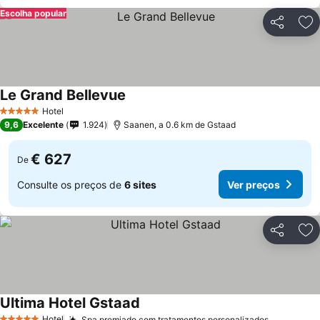
Escolha popular
Partilhar
Ad
Le Grand Bellevue
Ver preços
Hotel
5 Estrelas
9,6
Excelente
1.924
Saanen, a 0.6 km de Gstaad
€ 627
De
Consulte os preços de
6 sites
Ver preços
Partilhar
Ad
Ultima Hotel Gstaad
Ver preços
Hotel
Spa premiado com tratamentos personalizados