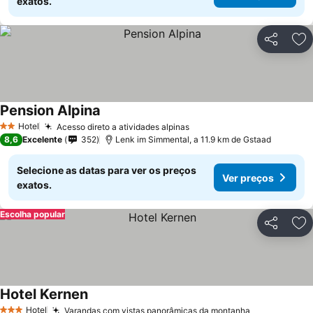
exatos.
Partilhar
Ad
Pension Alpina
Ver preços
Hotel
Acesso direto a atividades alpinas
Ver preços
2 Estrelas
8,6
Excelente
352
Lenk im Simmental, a 11.9 km de Gstaad
Selecione as datas para ver os preços
Ver preços
exatos.
Escolha popular
Partilhar
Ad
Hotel Kernen
Ver preços
Hotel
Varandas com vistas panorâmicas da montanha
Ver preços