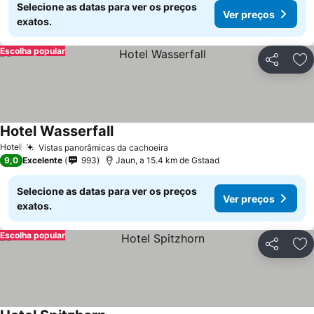
Selecione as datas para ver os preços
Ver preços
exatos.
Escolha popular
Partilhar
Ad
Hotel Wasserfall
Ver preços
Hotel
Vistas panorâmicas da cachoeira
Ver preços
9,0
Excelente
993
Jaun, a 15.4 km de Gstaad
Selecione as datas para ver os preços
Ver preços
exatos.
Escolha popular
Partilhar
Ad