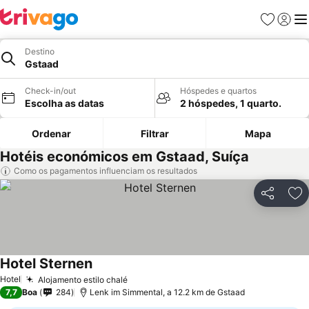
Favoritos
Iniciar
Me
Destino
Gstaad
Check-in/out
Hóspedes e quartos
Escolha as datas
2 hóspedes, 1 quarto.
Ordenar
Filtrar
Mapa
Hotéis económicos em Gstaad, Suíça
Como os pagamentos influenciam os resultados
Partilhar
Ad
Hotel Sternen
Ver preços
Hotel
Alojamento estilo chalé
Ver preços
7,7
Boa
284
Lenk im Simmental, a 12.2 km de Gstaad