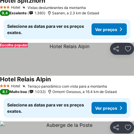
Hotel Spitzhorn
Ver preços
Hotel
Vistas deslumbrantes da montanha
Ver preços
3 Estrelas
9,4
Excelente
1.360
Saanen, a 2.3 km de Gstaad
Selecione as datas para ver os preços
Ver preços
exatos.
Escolha popular
Partilhar
Ad
Hotel Relais Alpin
Ver preços
Hotel
Terraço panorâmico com vista para a montanha
Ver preços
3 Estrelas
8,1
Muito boa
1.032
Ormont-Dessous, a 16.4 km de Gstaad
Selecione as datas para ver os preços
Ver preços
exatos.
Partilhar
Ad