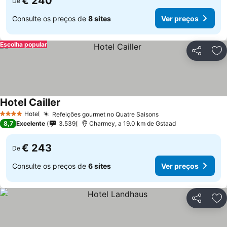
€ 240
De
Consulte os preços de
8 sites
Ver preços
Escolha popular
Partilhar
Ad
Hotel Cailler
Ver preços
Hotel
Refeições gourmet no Quatre Saisons
Ver preços
4 Estrelas
8,7
Excelente
3.539
Charmey, a 19.0 km de Gstaad
€ 243
De
Consulte os preços de
6 sites
Ver preços
Partilhar
Ad