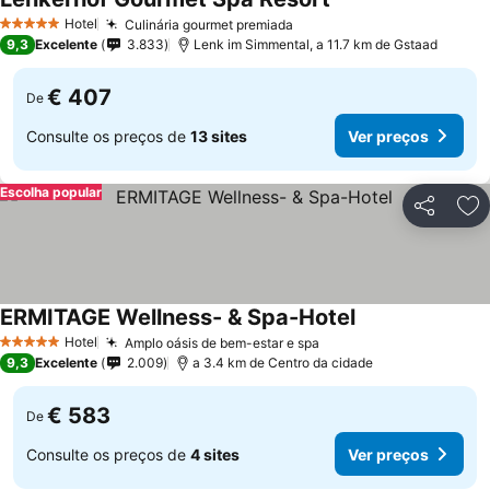
Ver preços
Hotel
Culinária gourmet premiada
Ver preços
5 Estrelas
9,3
Excelente
3.833
Lenk im Simmental, a 11.7 km de Gstaad
€ 407
De
Consulte os preços de
13 sites
Ver preços
Escolha popular
Partilhar
Ad
ERMITAGE Wellness- & Spa-Hotel
Ver preços
Hotel
Amplo oásis de bem-estar e spa
Ver preços
5 Estrelas
9,3
Excelente
2.009
a 3.4 km de Centro da cidade
€ 583
De
Consulte os preços de
4 sites
Ver preços