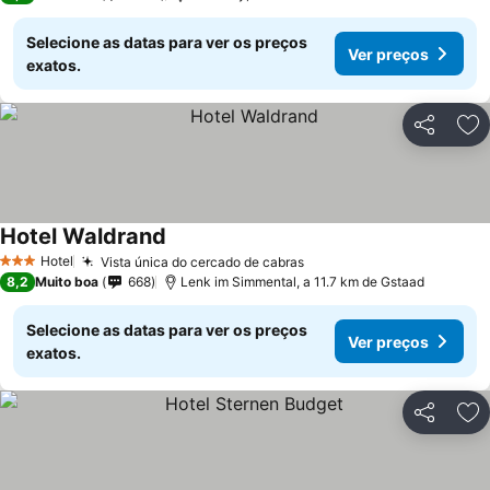
Selecione as datas para ver os preços
Ver preços
exatos.
Partilhar
Ad
Hotel Waldrand
Ver preços
Hotel
Vista única do cercado de cabras
Ver preços
3 Estrelas
8,2
Muito boa
668
Lenk im Simmental, a 11.7 km de Gstaad
Selecione as datas para ver os preços
Ver preços
exatos.
Partilhar
Ad