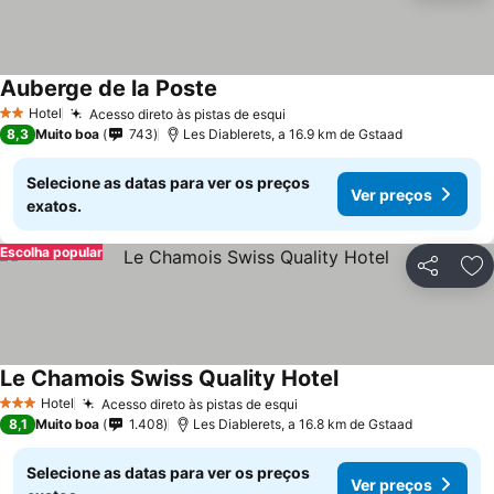
Auberge de la Poste
Ver preços
Hotel
Acesso direto às pistas de esqui
Ver preços
2 Estrelas
8,3
Muito boa
743
Les Diablerets, a 16.9 km de Gstaad
Selecione as datas para ver os preços
Ver preços
exatos.
Escolha popular
Partilhar
Ad
Le Chamois Swiss Quality Hotel
Ver preços
Hotel
Acesso direto às pistas de esqui
Ver preços
3 Estrelas
8,1
Muito boa
1.408
Les Diablerets, a 16.8 km de Gstaad
Selecione as datas para ver os preços
Ver preços