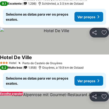
3 Estrelas
9,1
Excelente
1.298
Schönried, a 3.5 km de Gstaad
Selecione as datas para ver os preços
Ver preços
exatos.
Partilhar
Ad
Hotel De Ville
Ver preços
Hotel
Perto do Castelo de Gruyères
Ver preços
3 Estrelas
8,2
Muito boa
1.958
Gruyères, a 19.9 km de Gstaad
Selecione as datas para ver os preços
Ver preços
exatos.
Escolha popular
Partilhar
Ad