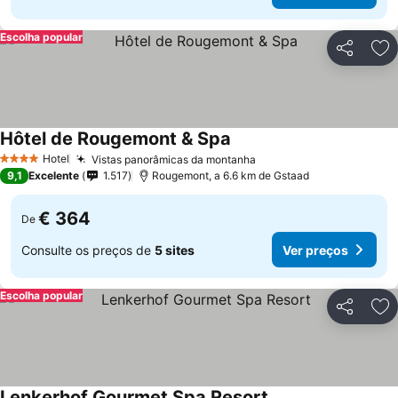
Escolha popular
Partilhar
Ad
Hôtel de Rougemont & Spa
Ver preços
Hotel
Vistas panorâmicas da montanha
Ver preços
4 Estrelas
9,1
Excelente
1.517
Rougemont, a 6.6 km de Gstaad
€ 364
De
Consulte os preços de
5 sites
Ver preços
Escolha popular
Partilhar
Ad
Lenkerhof Gourmet Spa Resort