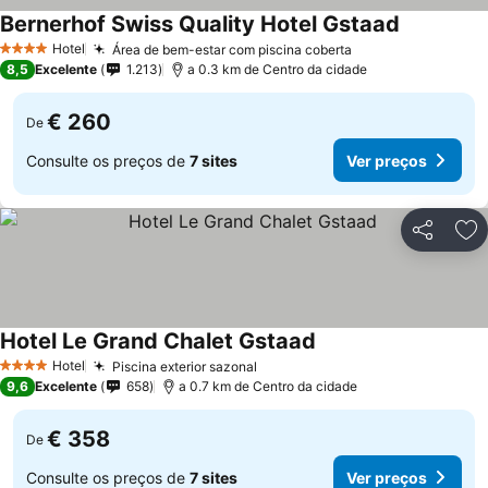
Bernerhof Swiss Quality Hotel Gstaad
Ver preços
Hotel
Área de bem-estar com piscina coberta
Ver preços
4 Estrelas
8,5
Excelente
1.213
a 0.3 km de Centro da cidade
€ 260
De
Consulte os preços de
7 sites
Ver preços
Partilhar
Ad
Hotel Le Grand Chalet Gstaad
Ver preços
Hotel
Piscina exterior sazonal
Ver preços
4 Estrelas
9,6
Excelente
658
a 0.7 km de Centro da cidade
€ 358
De
Consulte os preços de
7 sites
Ver preços