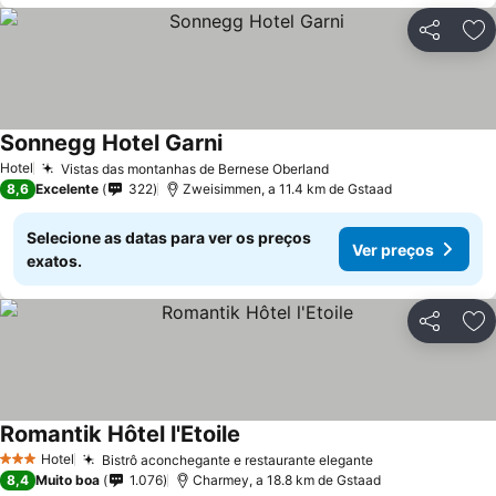
Partilhar
Ad
Sonnegg Hotel Garni
Ver preços
Hotel
Vistas das montanhas de Bernese Oberland
Ver preços
8,6
Excelente
322
Zweisimmen, a 11.4 km de Gstaad
Selecione as datas para ver os preços
Ver preços
exatos.
Partilhar
Ad
Romantik Hôtel l'Etoile
Ver preços
Hotel
Bistrô aconchegante e restaurante elegante
Ver preços
3 Estrelas
8,4
Muito boa
1.076
Charmey, a 18.8 km de Gstaad