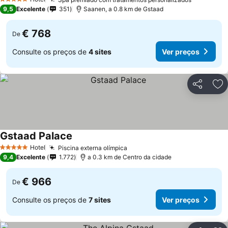
Ver preç
5 Estrelas
9,5
Excelente
351
Saanen, a 0.8 km de Gstaad
€ 768
De
Consulte os preços de
4 sites
Ver preços
Partilhar
Ad
Gstaad Palace
Ver preços
Hotel
Piscina externa olímpica
Ver preços
5 Estrelas
9,4
Excelente
1.772
a 0.3 km de Centro da cidade
€ 966
De
Consulte os preços de
7 sites
Ver preços