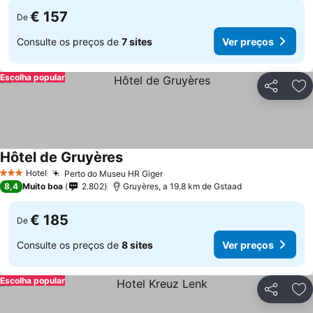
€ 157
De
Consulte os preços de
7 sites
Ver preços
Escolha popular
Partilhar
Ad
Hôtel de Gruyères
Ver preços
Hotel
Perto do Museu HR Giger
Ver preços
3 Estrelas
8,4
Muito boa
2.802
Gruyères, a 19.8 km de Gstaad
€ 185
De
Consulte os preços de
8 sites
Ver preços
Escolha popular
Partilhar
Ad