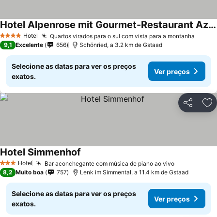
Hotel Alpenrose mit Gourmet-Restaurant Azalée
Ver preços
Hotel
Quartos virados para o sul com vista para a montanha
Ver p
4 Estrelas
9,1
Excelente
656
Schönried, a 3.2 km de Gstaad
Selecione as datas para ver os preços
Ver preços
exatos.
Partilhar
Ad
Hotel Simmenhof
Ver preços
Hotel
Bar aconchegante com música de piano ao vivo
Ver preços
3 Estrelas
8,2
Muito boa
757
Lenk im Simmental, a 11.4 km de Gstaad
Selecione as datas para ver os preços
Ver preços
exatos.