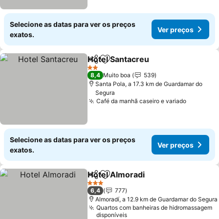
Selecione as datas para ver os preços
Ver preços
exatos.
Hotel Santacreu
Partilhar
Adicionar aos favoritos
Ver preço
2 Estrelas
8,4
Muito boa
539
Santa Pola, a 17.3 km de Guardamar do
Segura
Café da manhã caseiro e variado
Ver preç
Selecione as datas para ver os preços
Ver preços
exatos.
Hotel Almoradi
Partilhar
Adicionar aos favoritos
Ver preços
3 Estrelas
6,4
777
Almoradí, a 12.9 km de Guardamar do Segura
Quartos com banheiras de hidromassagem
disponíveis