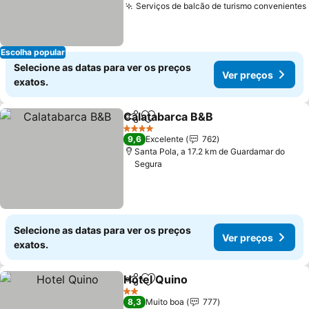
Serviços de balcão de turismo convenientes
Escolha popular
Selecione as datas para ver os preços
Ver preços
exatos.
Calatabarca B&B
Partilhar
Adicionar aos favoritos
Ver preço
4 Estrelas
9,6
Excelente
762
Santa Pola, a 17.2 km de Guardamar do
Segura
Selecione as datas para ver os preços
Ver preços
exatos.
Hotel Quino
Partilhar
Adicionar aos favoritos
Ver preços
2 Estrelas
8,3
Muito boa
777