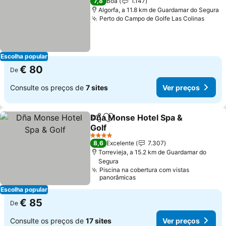
7,8
Boa
1.147
Algorfa, a 11.8 km de Guardamar do Segura
Perto do Campo de Golfe Las Colinas
Ver p
Escolha popular
€ 80
De
Consulte os preços de
7 sites
Ver preços
Dña Monse Hotel Spa &
Partilhar
Adicionar aos favoritos
Golf
Ver preços
4 Estrelas
8,6
Excelente
7.307
Torrevieja, a 15.2 km de Guardamar do
Segura
Piscina na cobertura com vistas
panorâmicas
Escolha popular
€ 85
De
Consulte os preços de
17 sites
Ver preços