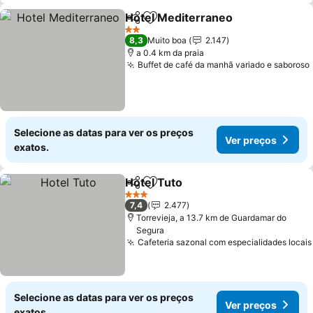
Hotel Mediterraneo
Partilhar
Adicionar aos favoritos
Ver pr
2 Estrelas
8,3
Muito boa
2.147
a 0.4 km da praia
Buffet de café da manhã variado e saboroso
Selecione as datas para ver os preços
Ver preços
exatos.
Hotel Tuto
Partilhar
Adicionar aos favoritos
Ver preços
3 Estrelas
7,4
2.477
Torrevieja, a 13.7 km de Guardamar do
Segura
Cafeteria sazonal com especialidades locais
Selecione as datas para ver os preços
Ver preços
exatos.