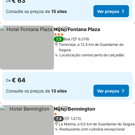
€ 63
De
Consulte os preços de
15 sites
Ver preços
Hotel Fontana Plaza
Partilhar
Adicionar aos favoritos
Ver pr
3 Estrelas
7,5
Boa
6.376
Torrevieja, a 12.4 km de Guardamar do
Segura
Localização central perto do calçadão
Ver 
€ 64
De
Consulte os preços de
13 sites
Ver preços
Hotel Bennington
Partilhar
Adicionar aos favoritos
Ver preç
1 Estrelas
7,4
1.072
La Marina, a 6.0 km de Guardamar do Segura
Restaurante com culinária excepcional
Ver 