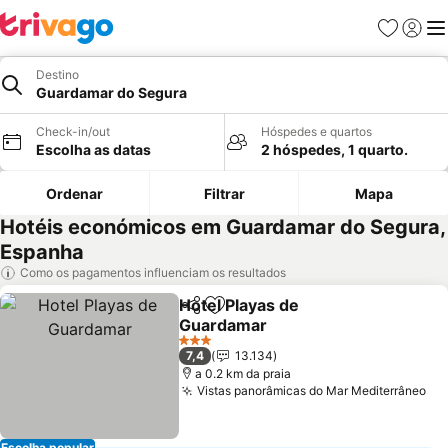
Favoritos
Iniciar
Me
Destino
Guardamar do Segura
Check-in/out
Hóspedes e quartos
Escolha as datas
2 hóspedes, 1 quarto.
Ordenar
Filtrar
Mapa
Hotéis económicos em Guardamar do Segura,
Espanha
Como os pagamentos influenciam os resultados
Hotel Playas de
Partilhar
Adicionar aos favoritos
Guardamar
Ver preços
3 Estrelas
7,4
13.134
a 0.2 km da praia
Vistas panorâmicas do Mar Mediterrâneo
Ve
Escolha popular