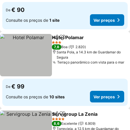
€ 90
De
Consulte os preços de
1 site
Ver preços
Hotel Polamar
Partilhar
Adicionar aos favoritos
Ver preços
3 Estrelas
7,8
Boa
2.820
Santa Pola, a 14.3 km de Guardamar do
Segura
Terraço panorâmico com vista para o mar
Ve
€ 99
De
Consulte os preços de
10 sites
Ver preços
Servigroup La Zenia
Partilhar
Adicionar aos favoritos
Ver p
4 Estrelas
8,6
Excelente
6.909
Torrevieja, a 12.5 km de Guardamar do