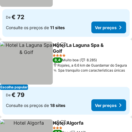
€ 72
De
Consulte os preços de
11 sites
Ver preços
Hotel La Laguna Spa &
Partilhar
Adicionar aos favoritos
Golf
Ver preços
4 Estrelas
8,4
Muito boa
8.285
Rojales, a 6.6 km de Guardamar do Segura
Spa tranquilo com características únicas
Ver
Escolha popular
€ 79
De
Consulte os preços de
18 sites
Ver preços
Hotel Algorfa
Partilhar
Adicionar aos favoritos
Ver preços
3 Estrelas