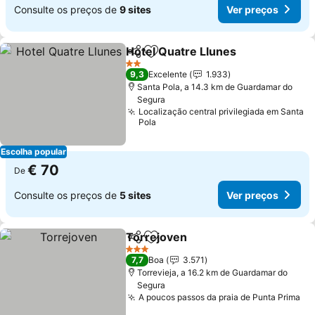
Consulte os preços de
9 sites
Ver preços
Hotel Quatre Llunes
Partilhar
Adicionar aos favoritos
Ver p
2 Estrelas
9,3
Excelente
1.933
Santa Pola, a 14.3 km de Guardamar do
Segura
Localização central privilegiada em Santa
Pola
Escolha popular
€ 70
De
Consulte os preços de
5 sites
Ver preços
Torrejoven
Partilhar
Adicionar aos favoritos
Ver preços
3 Estrelas
7,7
Boa
3.571
Torrevieja, a 16.2 km de Guardamar do
Segura
A poucos passos da praia de Punta Prima
Ve