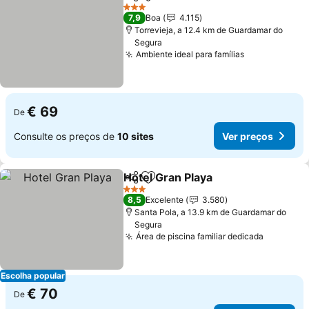
Partilhar
Adicionar aos favoritos
Ver preços
3 Estrelas
7,9
Boa
4.115
Torrevieja, a 12.4 km de Guardamar do
Segura
Ambiente ideal para famílias
Ver preços
€ 69
De
Consulte os preços de
10 sites
Ver preços
Hotel Gran Playa
Partilhar
Adicionar aos favoritos
Ver preço
3 Estrelas
8,5
Excelente
3.580
Santa Pola, a 13.9 km de Guardamar do
Segura
Área de piscina familiar dedicada
Ver preç
Escolha popular
€ 70
De