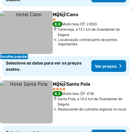
Hotel Cano
Partilhar
Adicionar aos favoritos
Ver preços
1 Estrelas
8,0
Muito boa
2.652
Torrevieja, a 12.1 km de Guardamar do
Segura
Localização central perto de pontos
importantes
Escolha popular
Selecione as datas para ver os preços
Ver preços
exatos.
Hotel Santa Pola
Partilhar
Adicionar aos favoritos
Ver preço
4 Estrelas
8,3
Muito boa
419
Santa Pola, a 14.5 km de Guardamar do
Segura
Restaurante de culinária regional no local
Ve