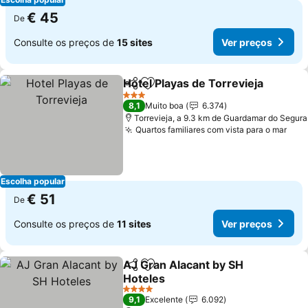
€ 45
De
Consulte os preços de
15 sites
Ver preços
Hotel Playas de Torrevieja
Partilhar
Adicionar aos favoritos
3 Estrelas
8,1
Muito boa
6.374
Torrevieja, a 9.3 km de Guardamar do Segura
Quartos familiares com vista para o mar
Ver
Escolha popular
€ 51
De
Consulte os preços de
11 sites
Ver preços
AJ Gran Alacant by SH
Partilhar
Adicionar aos favoritos
Hoteles
Ver preços
4 Estrelas
9,1
Excelente
6.092