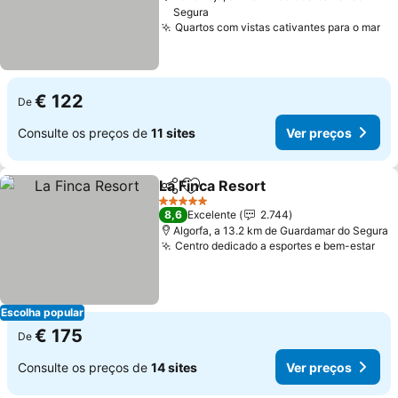
Segura
Quartos com vistas cativantes para o mar
Ve
€ 122
De
Consulte os preços de
11 sites
Ver preços
La Finca Resort
Partilhar
Adicionar aos favoritos
Ver preços
5 Estrelas
8,6
Excelente
2.744
Algorfa, a 13.2 km de Guardamar do Segura
Centro dedicado a esportes e bem-estar
Ver
Escolha popular
€ 175
De
Consulte os preços de
14 sites
Ver preços