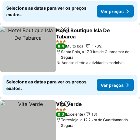
Selecione as datas para ver os preços
Ver preços
exatos.
Hotel Boutique Isla De
Partilhar
Adicionar aos favoritos
Tabarca
Ver preços
3 Estrelas
8,4
Muito boa
1.739
Santa Pola, a 17.3 km de Guardamar do
Segura
Acesso direto a atividades marinhas
Ver pr
Selecione as datas para ver os preços
Ver preços
exatos.
Vita Verde
Partilhar
Adicionar aos favoritos
Ver preços
3 Estrelas
9,3
Excelente
13
Torrevieja, a 12.2 km de Guardamar do
Segura