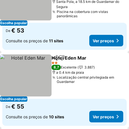
Santa Pola, a 18.5 km de Guardamar do
Segura
Piscina na cobertura com vistas
panorâmicas
Escolha popular
€ 53
De
Consulte os preços de
11 sites
Ver preços
Hotel Eden Mar
Partilhar
Adicionar aos favoritos
Ver preços
2 Estrelas
8,7
Excelente
3.887
a 0.4 km da praia
Localização central privilegiada em
Guardamar
Escolha popular
€ 55
De
Consulte os preços de
10 sites
Ver preços