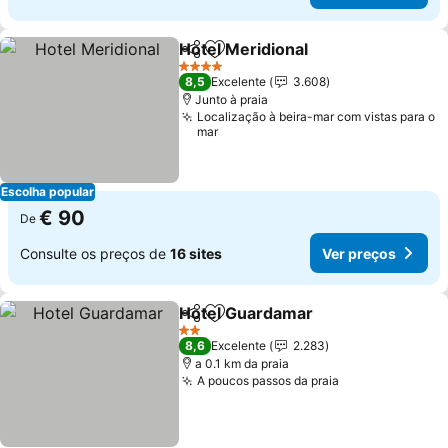
Hotel Meridional
Partilhar
Adicionar aos favoritos
Ver preço
4 Estrelas
8,5
Excelente
3.608
Junto à praia
Localização à beira-mar com vistas para o
mar
Escolha popular
€ 90
De
Consulte os preços de
16 sites
Ver preços
Hotel Guardamar
Partilhar
Adicionar aos favoritos
Ver preç
2 Estrelas
8,6
Excelente
2.283
a 0.1 km da praia
A poucos passos da praia
Ver preços