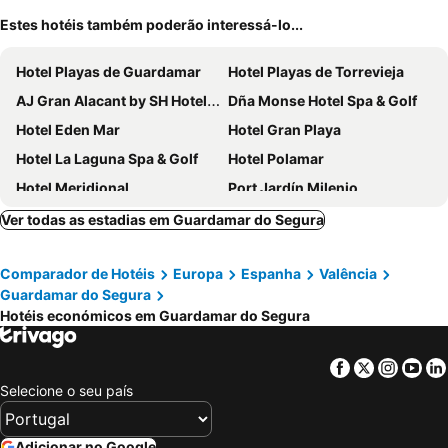
Estes hotéis também poderão interessá-lo...
Hotel Playas de Guardamar
Hotel Playas de Torrevieja
AJ Gran Alacant by SH Hoteles
Dña Monse Hotel Spa & Golf
Hotel Eden Mar
Hotel Gran Playa
Hotel La Laguna Spa & Golf
Hotel Polamar
Hotel Meridional
Port Jardín Milenio
Hotel Fontana Plaza
Hotel Masa International
Ver todas as estadias em Guardamar do Segura
Servigroup La Zenia
Torrejoven
Comparador de Hotéis
Europa
Espanha
Valência
Hotel Algorfa
Hotel Madrid
Guardamar do Segura
Hotel Narcea
Hotel Guardamar
Hotéis económicos em Guardamar do Segura
Hotel Tuto
Hotel Mediterraneo
Hotel Cano
Medplaya Riudor - Adults Only
Facebook
Twitter
Insta
Yo
Selecione o seu país
Hotel Bennington
Casa La Vuelta
Hotel Marina Elche
Aldea del Mar
Adicionar no Google