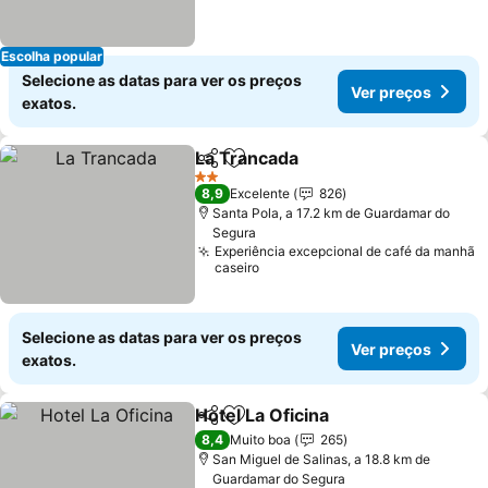
Escolha popular
Selecione as datas para ver os preços
Ver preços
exatos.
La Trancada
Partilhar
Adicionar aos favoritos
Ver preços
2 Estrelas
8,9
Excelente
826
Santa Pola, a 17.2 km de Guardamar do
Segura
Experiência excepcional de café da manhã
caseiro
Selecione as datas para ver os preços
Ver preços
exatos.
Hotel La Oficina
Partilhar
Adicionar aos favoritos
Ver preços
8,4
Muito boa
265
San Miguel de Salinas, a 18.8 km de
Guardamar do Segura