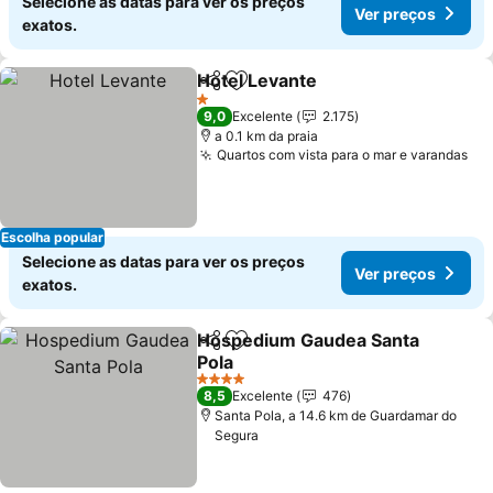
Selecione as datas para ver os preços
Ver preços
exatos.
Hotel Levante
Partilhar
Adicionar aos favoritos
Ver preços
1 Estrelas
9,0
Excelente
2.175
a 0.1 km da praia
Quartos com vista para o mar e varandas
Ve
Escolha popular
Selecione as datas para ver os preços
Ver preços
exatos.
Hospedium Gaudea Santa
Partilhar
Adicionar aos favoritos
Pola
Ver preços
4 Estrelas
8,5
Excelente
476
Santa Pola, a 14.6 km de Guardamar do
Segura