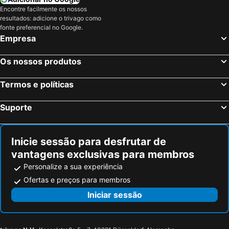
Hotel Levante
Hotel Quino
Encontre facilmente os nossos
Apatament La Loma
Jumilla III
resultados: adicione o trivago como
fonte preferencial no Google.
Hotel Almoradi
Hotel Quatre Llunes
Empresa
Hotel Santa Pola
Xaloc Habitaciones
Hotel Boutique Isla De Tabarca
ALEGRIA ID43
Os nossos produtos
B6 Hotel
La Mata
Termos e políticas
Studio Parque Mar
Oslo
Juan Carlos
Primera Linea de Mar
Suporte
Vita Verde
Godisa Centro
Central
La Finca Resort
Inicie sessão para desfrutar de
Kross Stella Maris
Hotel Capri
vantagens exclusivas para membros
La cinuelica 3001
APARTAMENT ORIHUELA COSTA PLAYA FLAMENCA
Personalize a sua experiência
Santara Resort & Spa
Ofertas e preços para membros
Iniciar sessão