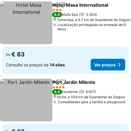
Hotel Masa International
Partilhar
Adicionar aos favoritos
V
3 Estrelas
8,0
Muito boa
3.504
Torrevieja, a 9.7 km de Guardamar do Segura
Localização privilegiada na enseada de El
Moro
€ 63
De
Consulte os preços de
14 sites
Ver preços
Port Jardín Milenio
Partilhar
Adicionar aos favoritos
Ver pre
4 Estrelas
8,8
Excelente
8.937
Elche, a 19.6 km de Guardamar do Segura
Comodidades para a família e playground
Ve