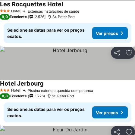
Les Rocquettes Hotel
Hotel
Extensas instalações de saúde
3 Estrelas
9,0
Excelente
2.526
St. Peter Port
Selecione as datas para ver os preços
Ver preços
exatos.
Partilhar
Ad
Hotel Jerbourg
Hotel
Piscina exterior aquecida com petanca
3 Estrelas
8,8
Excelente
1.226
St. Peter Port
Selecione as datas para ver os preços
Ver preços
exatos.
Partilhar