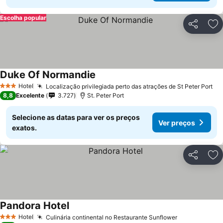
Escolha popular
Partilhar
Ad
Duke Of Normandie
Hotel
Localização privilegiada perto das atrações de St Peter Port
3 Estrelas
8,8
Excelente
3.727
St. Peter Port
Selecione as datas para ver os preços
Ver preços
exatos.
Partilhar
Ad
Pandora Hotel
Hotel
Culinária continental no Restaurante Sunflower
3 Estrelas