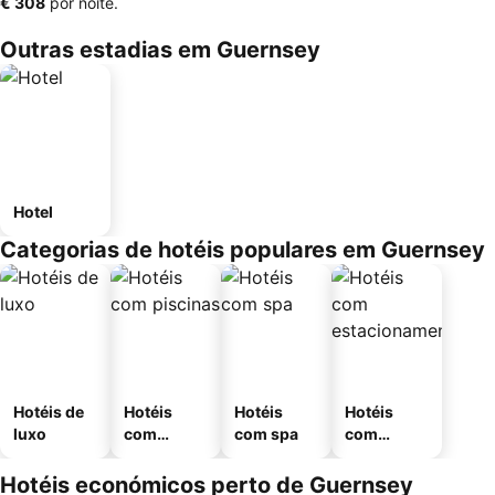
‎€ 308
por noite.
Outras estadias em Guernsey
Hotel
Categorias de hotéis populares em Guernsey
Hotéis de
Hotéis
Hotéis
Hotéis
luxo
com
com spa
com
piscinas
estaciona
mento
Hotéis económicos perto de Guernsey