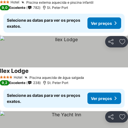
Hotel
Piscina externa aquecida e piscina infantil
3 Estrelas
9,0
Excelente
782
St. Peter Port
Selecione as datas para ver os preços
Ver preços
exatos.
Partilhar
Ad
Ilex Lodge
Hotel
Piscina aquecida de água salgada
4 Estrelas
9,2
Excelente
238
St. Peter Port
Selecione as datas para ver os preços
Ver preços
exatos.
Partilhar
Ad