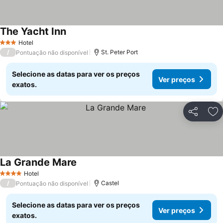
The Yacht Inn
Hotel
3 Estrelas
/
St. Peter Port
Pontuação não disponível
Selecione as datas para ver os preços
Ver preços
exatos.
Partilhar
Ad
La Grande Mare
Hotel
4 Estrelas
/
Castel
Pontuação não disponível
Selecione as datas para ver os preços
Ver preços
exatos.