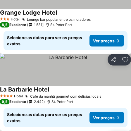
Grange Lodge Hotel
Hotel
Lounge bar popular entre os moradores
3 Estrelas
8,5
Excelente
1.531
St. Peter Port
Selecione as datas para ver os preços
Ver preços
exatos.
Partilhar
Ad
La Barbarie Hotel
Hotel
Café da manhã gourmet com delícias locais
4 Estrelas
9,5
Excelente
2.442
St. Peter Port
Selecione as datas para ver os preços
Ver preços
exatos.