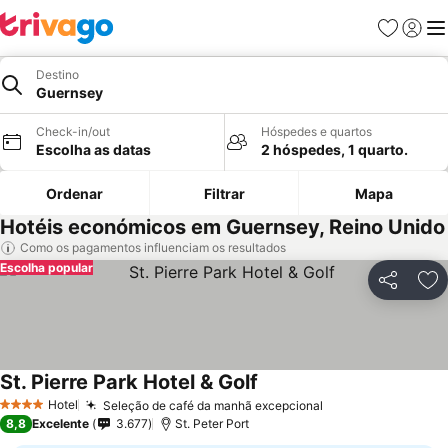
Favoritos
Iniciar
Me
Destino
Guernsey
Check-in/out
Hóspedes e quartos
Escolha as datas
2 hóspedes, 1 quarto.
Ordenar
Filtrar
Mapa
Hotéis económicos em Guernsey, Reino Unido
Como os pagamentos influenciam os resultados
Escolha popular
Partilhar
Ad
St. Pierre Park Hotel & Golf
Hotel
Seleção de café da manhã excepcional
4 Estrelas
8,8
Excelente
3.677
St. Peter Port