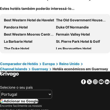
Estes hotéis também poderão interessá-lo...
Best Western Hotel de Havelet
The Old Government House Hotel & Spa
Pandora Hotel
Duke Of Normandie
Best Western Moores Central Hotel
Fermain Valley Hotel
La Barbarie Hotel
St. Pierre Park Hotel & Golf
The Duke Hotel
Les Rocquettes Hotel
Comparador de Hotéis
Europa
Reino Unido
Channel Islands
Guernsey
Hotéis económicos em Guernsey
Facebook
Twitter
Insta
Yo
Selecione o seu país
Adicionar no Google
Encontre facilmente os nossos