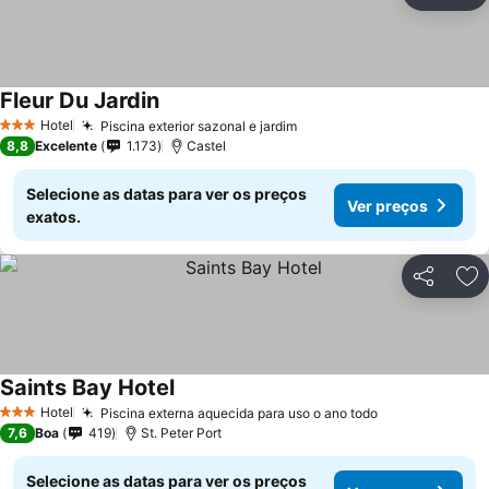
Ad
Fleur Du Jardin
Hotel
Piscina exterior sazonal e jardim
3 Estrelas
8,8
Excelente
1.173
Castel
Selecione as datas para ver os preços
Ver preços
exatos.
Partilhar
Ad
Saints Bay Hotel
Hotel
Piscina externa aquecida para uso o ano todo
3 Estrelas
7,6
Boa
419
St. Peter Port
Selecione as datas para ver os preços