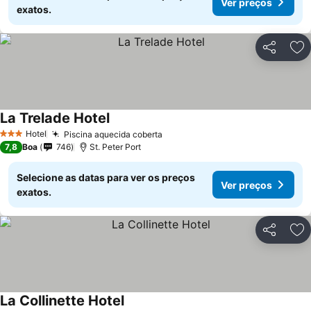
Ver preços
exatos.
Partilhar
Ad
La Trelade Hotel
Hotel
Piscina aquecida coberta
3 Estrelas
7,8
Boa
746
St. Peter Port
Selecione as datas para ver os preços
Ver preços
exatos.
Partilhar
Ad
La Collinette Hotel