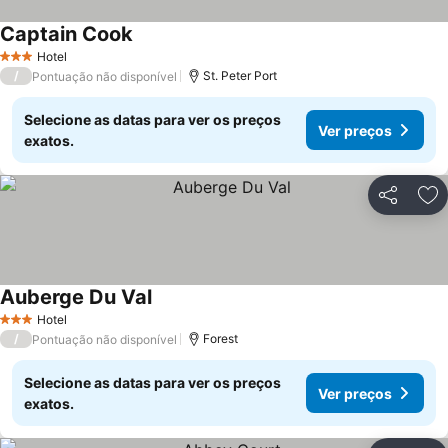
Captain Cook
Hotel
3 Estrelas
/
St. Peter Port
Pontuação não disponível
Selecione as datas para ver os preços
Ver preços
exatos.
Partilhar
Ad
Auberge Du Val
Hotel
3 Estrelas
/
Forest
Pontuação não disponível
Selecione as datas para ver os preços
Ver preços
exatos.