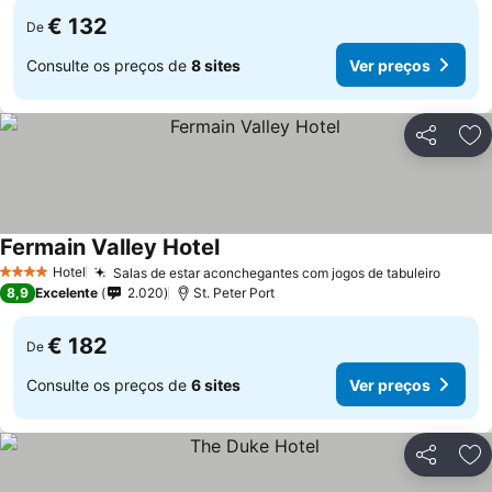
€ 132
De
Consulte os preços de
8 sites
Ver preços
Partilhar
Ad
Fermain Valley Hotel
Hotel
Salas de estar aconchegantes com jogos de tabuleiro
4 Estrelas
8,9
Excelente
2.020
St. Peter Port
€ 182
De
Consulte os preços de
6 sites
Ver preços
Partilhar
Ad