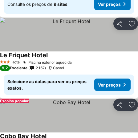
Consulte os preços de
9 sites
Ver preços
Partilhar
Ad
Le Friquet Hotel
Hotel
Piscina exterior aquecida
3 Estrelas
9,2
Excelente
2.167
Castel
Selecione as datas para ver os preços
Ver preços
exatos.
Escolha popular
Partilhar
Ad
Cobo Bay Hotel