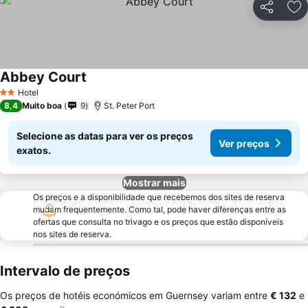
Partilhar
Ad
Abbey Court
Hotel
2 Estrelas
8,4
Muito boa
9
St. Peter Port
Selecione as datas para ver os preços
Ver preços
exatos.
Mostrar mais
Os preços e a disponibilidade que recebemos dos sites de reserva
mudam frequentemente. Como tal, pode haver diferenças entre as
ofertas que consulta no trivago e os preços que estão disponíveis
nos sites de reserva.
Intervalo de preços
Os preços de hotéis económicos em Guernsey variam entre
‎€ 132
e