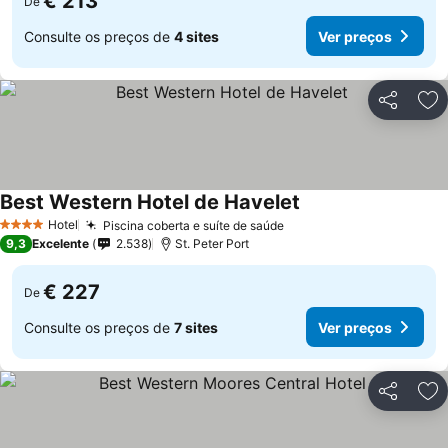
€ 213
De
Consulte os preços de
4 sites
Ver preços
Partilhar
Ad
Best Western Hotel de Havelet
Hotel
Piscina coberta e suíte de saúde
4 Estrelas
9,3
Excelente
2.538
St. Peter Port
€ 227
De
Consulte os preços de
7 sites
Ver preços
Partilhar
Ad