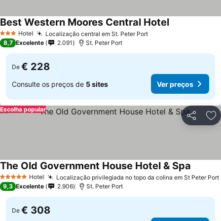
Best Western Moores Central Hotel
Hotel
Localização central em St. Peter Port
3 Estrelas
8,7
Excelente
2.091
St. Peter Port
€ 228
De
Consulte os preços de
5 sites
Ver preços
Escolha popular
Partilhar
Ad
The Old Government House Hotel & Spa
Hotel
Localização privilegiada no topo da colina em St Peter Port
5 Estrelas
9,3
Excelente
2.906
St. Peter Port
€ 308
De