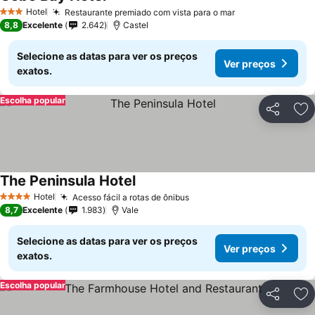
Hotel
Restaurante premiado com vista para o mar
3 Estrelas
8,8
Excelente
2.642
Castel
Selecione as datas para ver os preços
Ver preços
exatos.
Escolha popular
Partilhar
Ad
The Peninsula Hotel
Hotel
Acesso fácil a rotas de ônibus
4 Estrelas
8,7
Excelente
1.983
Vale
Selecione as datas para ver os preços
Ver preços
exatos.
Escolha popular
Partilhar
Ad