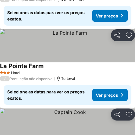
Selecione as datas para ver os preços
Ver preços
exatos.
Partilhar
Ad
La Pointe Farm
Hotel
3 Estrelas
/
Torteval
Pontuação não disponível
Selecione as datas para ver os preços
Ver preços
exatos.
Partilhar
Ad