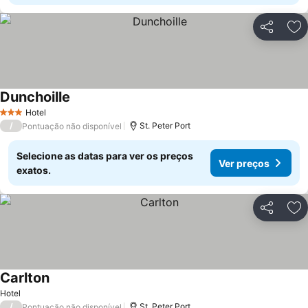
Partilhar
Ad
Dunchoille
Hotel
3 Estrelas
/
St. Peter Port
Pontuação não disponível
Selecione as datas para ver os preços
Ver preços
exatos.
Partilhar
Ad
Carlton
Hotel
/
St. Peter Port
Pontuação não disponível