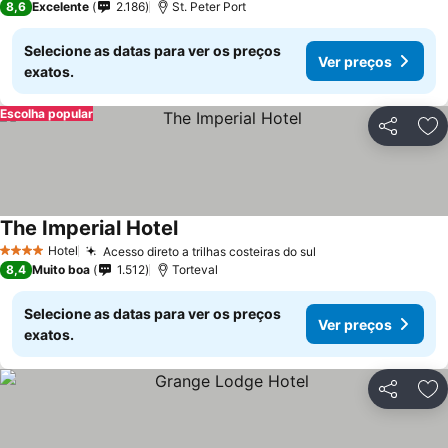
8,6
Excelente
2.186
St. Peter Port
Selecione as datas para ver os preços
Ver preços
exatos.
Escolha popular
Partilhar
Ad
The Imperial Hotel
Hotel
Acesso direto a trilhas costeiras do sul
4 Estrelas
8,4
Muito boa
1.512
Torteval
Selecione as datas para ver os preços
Ver preços
exatos.
Partilhar
Ad