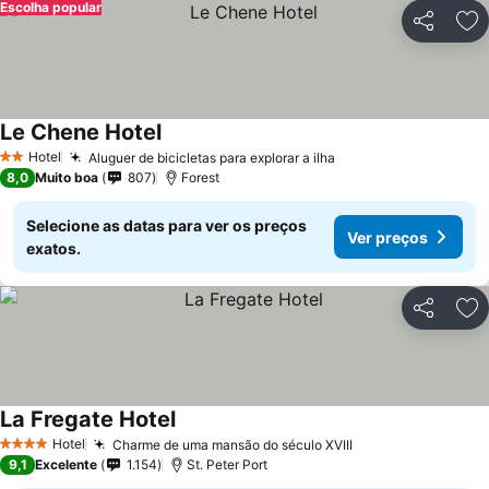
Escolha popular
Partilhar
Ad
Le Chene Hotel
Hotel
Aluguer de bicicletas para explorar a ilha
2 Estrelas
8,0
Muito boa
807
Forest
Selecione as datas para ver os preços
Ver preços
exatos.
Partilhar
Ad
La Fregate Hotel
Hotel
Charme de uma mansão do século XVIII
4 Estrelas
9,1
Excelente
1.154
St. Peter Port