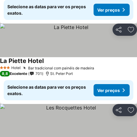
Selecione as datas para ver os preços
Ver preços
exatos.
Partilhar
Ad
La Piette Hotel
Hotel
Bar tradicional com painéis de madeira
3 Estrelas
8,8
Excelente
701
St. Peter Port
Selecione as datas para ver os preços
Ver preços
exatos.
Partilhar
Ad