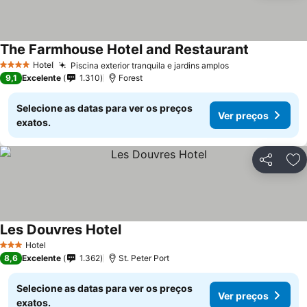
The Farmhouse Hotel and Restaurant
Hotel
Piscina exterior tranquila e jardins amplos
4 Estrelas
9,1
Excelente
1.310
Forest
Selecione as datas para ver os preços
Ver preços
exatos.
Partilhar
Ad
Les Douvres Hotel
Hotel
3 Estrelas
8,6
Excelente
1.362
St. Peter Port
Selecione as datas para ver os preços
Ver preços
exatos.