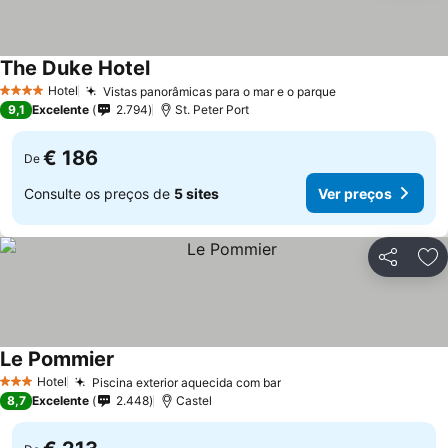
The Duke Hotel
Hotel
Vistas panorâmicas para o mar e o parque
4 Estrelas
9,1
Excelente
2.794
St. Peter Port
€ 186
De
Consulte os preços de
5 sites
Ver preços
Partilhar
Ad
Le Pommier
Hotel
Piscina exterior aquecida com bar
3 Estrelas
8,7
Excelente
2.448
Castel