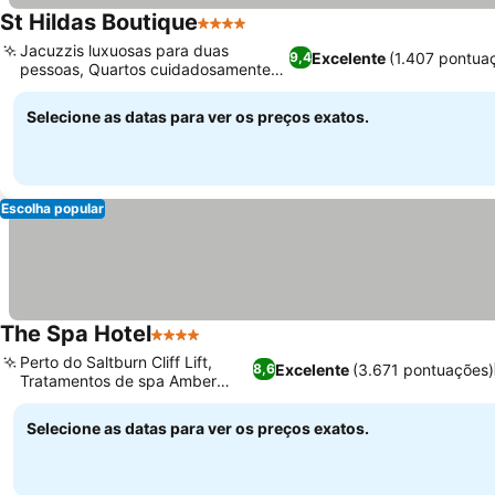
St Hildas Boutique
4 Estrelas
Jacuzzis luxuosas para duas
Excelente
(1.407 pontua
9,4
pessoas, Quartos cuidadosamente
equipados
Selecione as datas para ver os preços exatos.
Escolha popular
The Spa Hotel
4 Estrelas
Perto do Saltburn Cliff Lift,
Excelente
(3.671 pontuações)
8,6
Tratamentos de spa Amber
Rooms
Selecione as datas para ver os preços exatos.