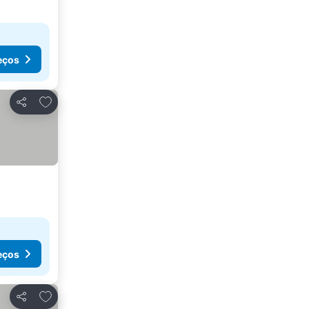
eços
Adicionar aos favoritos
Partilhar
eços
Adicionar aos favoritos
Partilhar