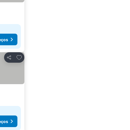
eços
Adicionar aos favoritos
Partilhar
eços