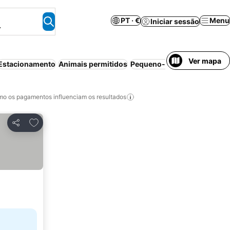
PT · €
Menu
Iniciar sessão
.
Ver mapa
Estacionamento
Animais permitidos
Pequeno-almoço incluído
B
o os pagamentos influenciam os resultados
Adicionar aos favoritos
Partilhar