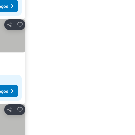
eços
Adicionar aos favoritos
Partilhar
eços
Adicionar aos favoritos
Partilhar