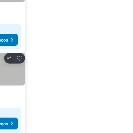
eços
Adicionar aos favoritos
Partilhar
eços