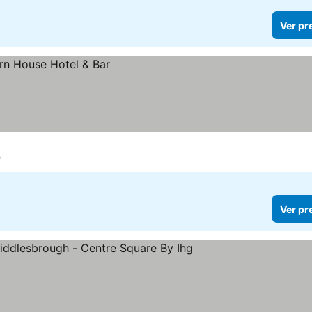
Ver pr
h
Ver pr