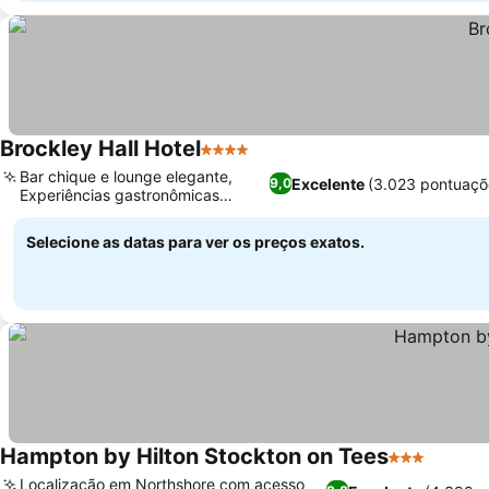
Brockley Hall Hotel
4 Estrelas
Bar chique e lounge elegante,
Excelente
(3.023 pontuaçõ
9,0
Experiências gastronômicas
premiadas
Selecione as datas para ver os preços exatos.
Hampton by Hilton Stockton on Tees
3 Estrelas
Localização em Northshore com acesso