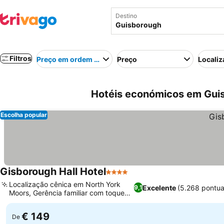
Destino
Filtros
Preço em ordem crescente
Preço
Localiz
Hotéis económicos em Guis
Escolha popular
Gisborough Hall Hotel
4 Estrelas
Localização cênica em North York
Excelente
(5.268 pontu
9,1
Moors, Gerência familiar com toque
pessoal
€ 149
De