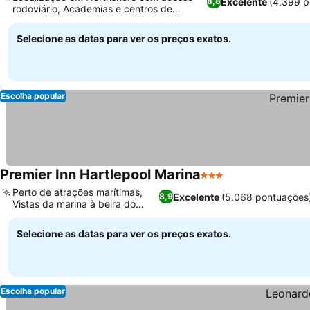
Excelente
(4.399 p
8,8
rodoviário, Academias e centros de
negócios 24 horas
Selecione as datas para ver os preços exatos.
Escolha popular
Premier Inn Hartlepool Marina
3 Estrelas
Perto de atrações marítimas,
Excelente
(5.068 pontuações
8,9
Vistas da marina à beira do
porto
Selecione as datas para ver os preços exatos.
Escolha popular