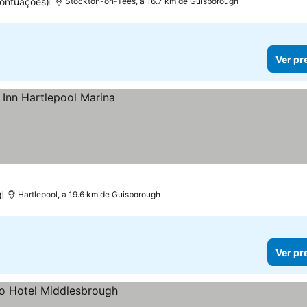
ontuações)
Stockton-on-Tees, a 16.7 km de Guisborough
Ver pr
)
Hartlepool, a 19.6 km de Guisborough
Ver pr