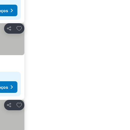
eços
Adicionar aos favoritos
Partilhar
eços
Adicionar aos favoritos
Partilhar