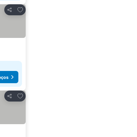
Adicionar aos favoritos
Partilhar
eços
Adicionar aos favoritos
Partilhar