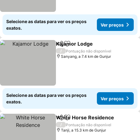
Selecione as datas para ver os preços
Ver preços
exatos.
Kajamor Lodge
Partilhar
Adicionar aos favoritos
Ver preços
/
Pontuação não disponível
Sanyang, a 7.4 km de Gunjur
Selecione as datas para ver os preços
Ver preços
exatos.
White Horse Residence
Partilhar
Adicionar aos favoritos
Ve
/
Pontuação não disponível
Tanji, a 15.3 km de Gunjur