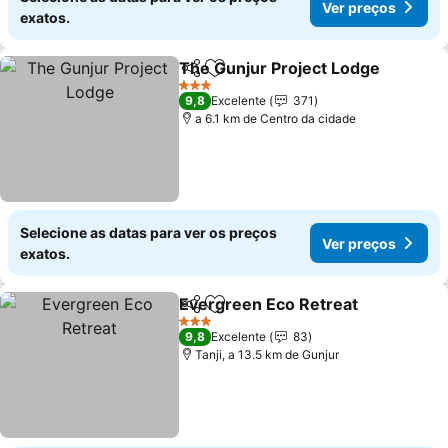
Ver preços
exatos.
The Gunjur Project Lodge
Partilhar
Adicionar aos favoritos
3 Estrelas
9,8
Excelente
371
a 6.1 km de Centro da cidade
Selecione as datas para ver os preços
Ver preços
exatos.
Evergreen Eco Retreat
Partilhar
Adicionar aos favoritos
Ver
3 Estrelas
9,8
Excelente
83
Tanji, a 13.5 km de Gunjur