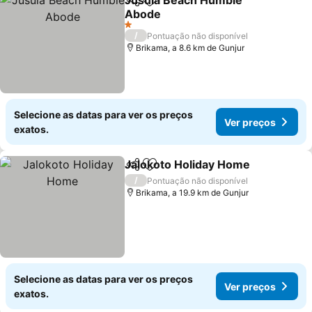
Jusula Beach Humble
Partilhar
Adicionar aos favoritos
Abode
Ver preços
1 Estrelas
/
Pontuação não disponível
Brikama, a 8.6 km de Gunjur
Selecione as datas para ver os preços
Ver preços
exatos.
Jalokoto Holiday Home
Partilhar
Adicionar aos favoritos
Ver
/
Pontuação não disponível
Brikama, a 19.9 km de Gunjur
Selecione as datas para ver os preços
Ver preços
exatos.