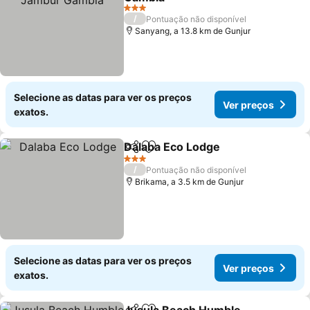
Ver preços
3 Estrelas
/
Pontuação não disponível
Sanyang, a 13.8 km de Gunjur
Selecione as datas para ver os preços
Ver preços
exatos.
Dalaba Eco Lodge
Partilhar
Adicionar aos favoritos
Ver preç
3 Estrelas
/
Pontuação não disponível
Brikama, a 3.5 km de Gunjur
Selecione as datas para ver os preços
Ver preços
exatos.