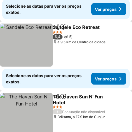
Selecione as datas para ver os preços
Ver preços
exatos.
Sandele Eco Retreat
Partilhar
Adicionar aos favoritos
Ver p
3 Estrelas
5,4
5
a 9.5 km de Centro da cidade
Selecione as datas para ver os preços
Ver preços
exatos.
The Haven Sun N' Fun
Partilhar
Adicionar aos favoritos
Hotel
Ver preços
3 Estrelas
/
Pontuação não disponível
Brikama, a 17.9 km de Gunjur