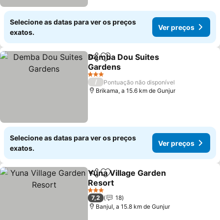
Selecione as datas para ver os preços
Ver preços
exatos.
Demba Dou Suites
Partilhar
Adicionar aos favoritos
Gardens
Ver preços
3 Estrelas
/
Pontuação não disponível
Brikama, a 15.6 km de Gunjur
Selecione as datas para ver os preços
Ver preços
exatos.
Yuna Village Garden
Partilhar
Adicionar aos favoritos
Resort
Ver preços
3 Estrelas
7,2
18
Banjul, a 15.8 km de Gunjur