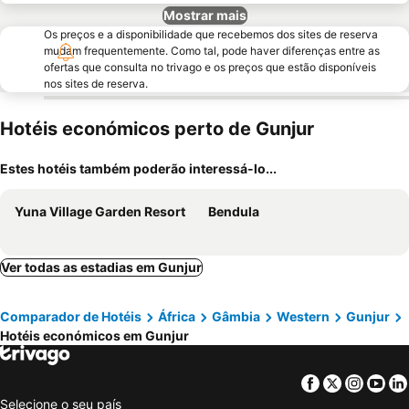
Mostrar mais
Os preços e a disponibilidade que recebemos dos sites de reserva
mudam frequentemente. Como tal, pode haver diferenças entre as
ofertas que consulta no trivago e os preços que estão disponíveis
nos sites de reserva.
Hotéis económicos perto de Gunjur
Estes hotéis também poderão interessá-lo...
Yuna Village Garden Resort
Bendula
Ver todas as estadias em Gunjur
Comparador de Hotéis
África
Gâmbia
Western
Gunjur
Hotéis económicos em Gunjur
Facebook
Twitter
Insta
Yo
Selecione o seu país