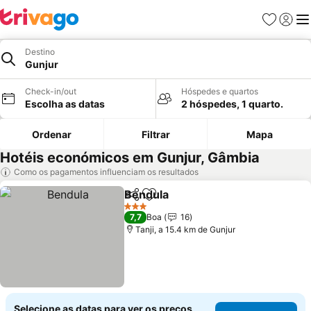
Favoritos
Iniciar
Me
Destino
Gunjur
Check-in/out
Hóspedes e quartos
Escolha as datas
2 hóspedes, 1 quarto.
Ordenar
Filtrar
Mapa
Hotéis económicos em Gunjur, Gâmbia
Como os pagamentos influenciam os resultados
Bendula
Partilhar
Adicionar aos favoritos
Ver preços
3 Estrelas
7,7
Boa
16
Tanji, a 15.4 km de Gunjur
Selecione as datas para ver os preços