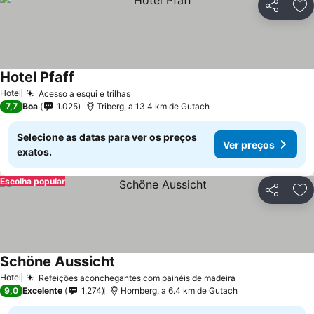
Partilhar
Ad
Hotel Pfaff
Hotel
Acesso a esqui e trilhas
7,7
Boa
1.025
Triberg, a 13.4 km de Gutach
Selecione as datas para ver os preços
Ver preços
exatos.
Escolha popular
Partilhar
Ad
Schöne Aussicht
Hotel
Refeições aconchegantes com painéis de madeira
9,0
Excelente
1.274
Hornberg, a 6.4 km de Gutach