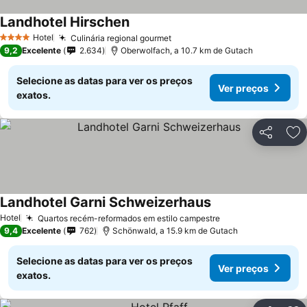
Landhotel Hirschen
Hotel
Culinária regional gourmet
4 Estrelas
9,2
Excelente
2.634
Oberwolfach, a 10.7 km de Gutach
Selecione as datas para ver os preços
Ver preços
exatos.
Partilhar
Ad
Landhotel Garni Schweizerhaus
Hotel
Quartos recém-reformados em estilo campestre
9,4
Excelente
762
Schönwald, a 15.9 km de Gutach
Selecione as datas para ver os preços
Ver preços
exatos.