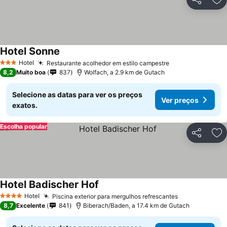
Partilhar
Ad
Hotel Sonne
Hotel
Restaurante acolhedor em estilo campestre
3 Estrelas
8,2
Muito boa
837
Wolfach, a 2.9 km de Gutach
Selecione as datas para ver os preços
Ver preços
exatos.
Escolha popular
Partilhar
Ad
Hotel Badischer Hof
Hotel
Piscina exterior para mergulhos refrescantes
4 Estrelas
8,7
Excelente
841
Biberach/Baden, a 17.4 km de Gutach