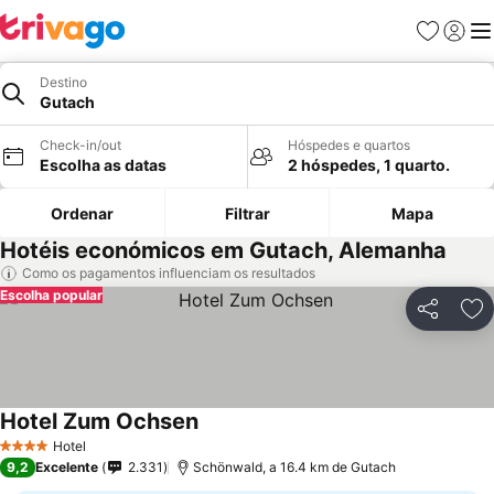
Favoritos
Iniciar
Me
Destino
Gutach
Check-in/out
Hóspedes e quartos
Escolha as datas
2 hóspedes, 1 quarto.
Ordenar
Filtrar
Mapa
Hotéis económicos em Gutach, Alemanha
Como os pagamentos influenciam os resultados
Escolha popular
Partilhar
Ad
Hotel Zum Ochsen
Hotel
4 Estrelas
9,2
Excelente
2.331
Schönwald, a 16.4 km de Gutach