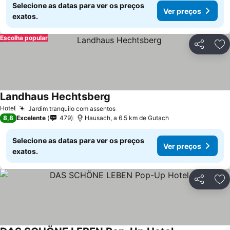
Selecione as datas para ver os preços
Ver preços
exatos.
Escolha popular
Partilhar
Ad
Landhaus Hechtsberg
Hotel
Jardim tranquilo com assentos
8,8
Excelente
479
Hausach, a 6.5 km de Gutach
Selecione as datas para ver os preços
Ver preços
exatos.
Partilhar
Ad