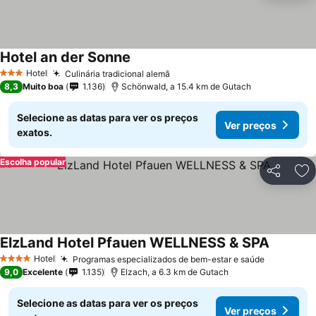
Hotel an der Sonne
Hotel
Culinária tradicional alemã
3 Estrelas
8,3
Muito boa
1.136
Schönwald, a 15.4 km de Gutach
Selecione as datas para ver os preços
Ver preços
exatos.
Escolha popular
Partilhar
Ad
ElzLand Hotel Pfauen WELLNESS & SPA
Hotel
Programas especializados de bem-estar e saúde
4 Estrelas
9,0
Excelente
1.135
Elzach, a 6.3 km de Gutach
Selecione as datas para ver os preços
Ver preços