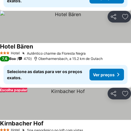
exatos.
Partilhar
Ad
Hotel Bären
Hotel
Autêntico charme da Floresta Negra
3 Estrelas
7,6
Boa
470
Oberharmersbach, a 15.2 km de Gutach
Selecione as datas para ver os preços
Ver preços
exatos.
Escolha popular
Partilhar
Ad
Kirnbacher Hof
Hotel
Spa panorâmico no loft com vistas