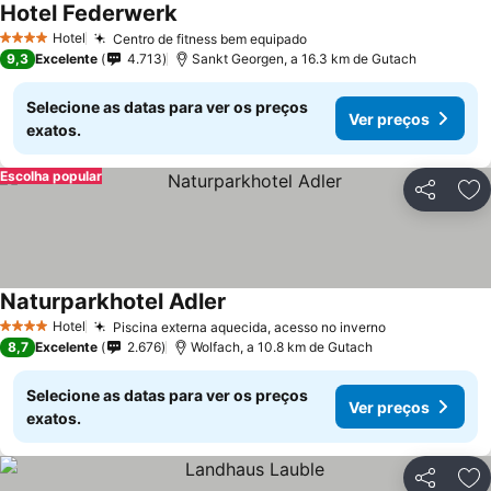
Hotel Federwerk
Hotel
Centro de fitness bem equipado
4 Estrelas
9,3
Excelente
4.713
Sankt Georgen, a 16.3 km de Gutach
Selecione as datas para ver os preços
Ver preços
exatos.
Escolha popular
Partilhar
Ad
Naturparkhotel Adler
Hotel
Piscina externa aquecida, acesso no inverno
4 Estrelas
8,7
Excelente
2.676
Wolfach, a 10.8 km de Gutach
Selecione as datas para ver os preços
Ver preços
exatos.
Partilhar
Ad