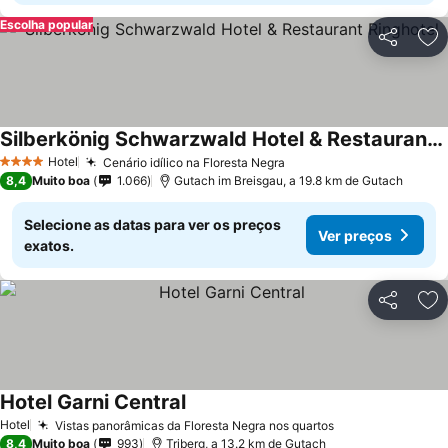
Escolha popular
Partilhar
Ad
Silberkönig Schwarzwald Hotel & Restaurant Ringhotel
Hotel
Cenário idílico na Floresta Negra
4 Estrelas
8,4
Muito boa
1.066
Gutach im Breisgau, a 19.8 km de Gutach
Selecione as datas para ver os preços
Ver preços
exatos.
Partilhar
Ad
Hotel Garni Central
Hotel
Vistas panorâmicas da Floresta Negra nos quartos
8,4
Muito boa
993
Triberg, a 13.2 km de Gutach