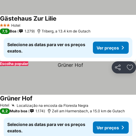
Gästehaus Zur Lilie
Hotel
3 Estrelas
7,5
Boa
1.279
Triberg, a 13.4 km de Gutach
Selecione as datas para ver os preços
Ver preços
exatos.
Escolha popular
Partilhar
Ad
Grüner Hof
Hotel
Localização na encosta da Floresta Negra
8,2
Muito boa
1.174
Zell am Harmersbach, a 15.0 km de Gutach
Selecione as datas para ver os preços
Ver preços
exatos.