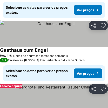
Selecione as datas para ver os preços
Ver preços
exatos.
Partilhar
Ad
Gasthaus zum Engel
Hotel
Noites de churrasco temáticas semanais
8,7
Excelente
300
Fischerbach, a 8.4 km de Gutach
Selecione as datas para ver os preços
Ver preços
exatos.
Escolha popular
Partilhar
Ad