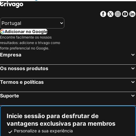
Hotel Grünwinkel
Hotel Adlerschanze
Hotel Zum Ochsen
Facebook
Twitter
Insta
Yo
Adicionar no Google
Encontre facilmente os nossos
resultados: adicione o trivago como
fonte preferencial no Google.
Empresa
Os nossos produtos
Termos e políticas
Suporte
Inicie sessão para desfrutar de
vantagens exclusivas para membros
Personalize a sua experiência