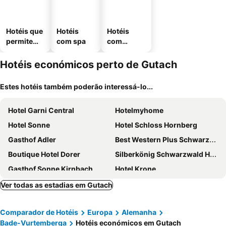
Hotéis que
Hotéis
Hotéis
permitem
com spa
com
animais
estaciona
mento
Hotéis económicos perto de Gutach
Estes hotéis também poderão interessá-lo...
Hotel Garni Central
Hotelmyhome
Hotel Sonne
Hotel Schloss Hornberg
Gasthof Adler
Best Western Plus Schwarzwald Residenz
Boutique Hotel Dorer
Silberkönig Schwarzwald Hotel & Restaurant Ringhotel
Gasthof Sonne Kirnbach
Hotel Krone
Gästehaus Jauch
Hotel Café Adler
Ver todas as estadias em Gutach
PRISMA Parkhotel Wehrle
Gästehaus Zur Lilie
Comparador de Hotéis
Europa
Alemanha
Hotel Pfaff
Grüner Hof
Bade-Vurtemberga
Hotéis económicos em Gutach