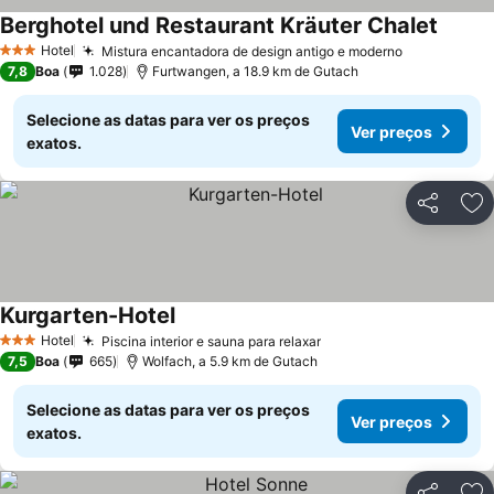
Berghotel und Restaurant Kräuter Chalet
Hotel
Mistura encantadora de design antigo e moderno
3 Estrelas
7,8
Boa
1.028
Furtwangen, a 18.9 km de Gutach
Selecione as datas para ver os preços
Ver preços
exatos.
Partilhar
Ad
Kurgarten-Hotel
Hotel
Piscina interior e sauna para relaxar
3 Estrelas
7,5
Boa
665
Wolfach, a 5.9 km de Gutach
Selecione as datas para ver os preços
Ver preços
exatos.