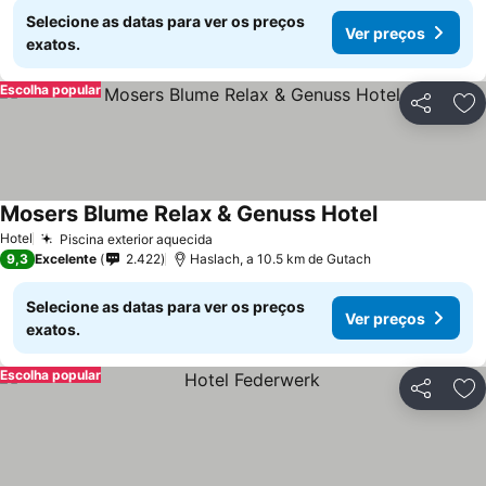
Selecione as datas para ver os preços
Ver preços
exatos.
Escolha popular
Partilhar
Ad
Mosers Blume Relax & Genuss Hotel
Hotel
Piscina exterior aquecida
9,3
Excelente
2.422
Haslach, a 10.5 km de Gutach
Selecione as datas para ver os preços
Ver preços
exatos.
Escolha popular
Partilhar
Ad