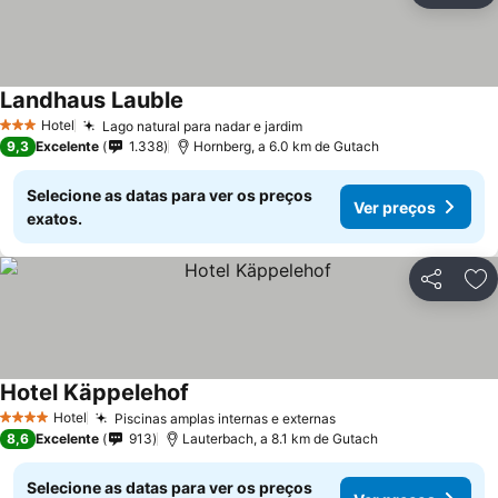
Landhaus Lauble
Hotel
Lago natural para nadar e jardim
3 Estrelas
9,3
Excelente
1.338
Hornberg, a 6.0 km de Gutach
Selecione as datas para ver os preços
Ver preços
exatos.
Partilhar
Ad
Hotel Käppelehof
Hotel
Piscinas amplas internas e externas
4 Estrelas
8,6
Excelente
913
Lauterbach, a 8.1 km de Gutach
Selecione as datas para ver os preços