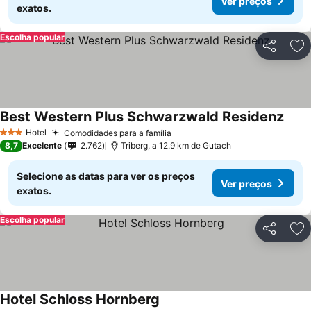
Ver preços
exatos.
Escolha popular
Partilhar
Ad
Best Western Plus Schwarzwald Residenz
Hotel
Comodidades para a família
3 Estrelas
8,7
Excelente
2.762
Triberg, a 12.9 km de Gutach
Selecione as datas para ver os preços
Ver preços
exatos.
Escolha popular
Partilhar
Ad
Hotel Schloss Hornberg