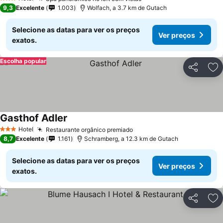
3 Estrelas
9,3
Excelente
1.003
Wolfach, a 3.7 km de Gutach
Selecione as datas para ver os preços
Ver preços
exatos.
Escolha popular
Partilhar
Ad
Gasthof Adler
Hotel
Restaurante orgânico premiado
3 Estrelas
8,7
Excelente
1.161
Schramberg, a 12.3 km de Gutach
Selecione as datas para ver os preços
Ver preços
exatos.
Partilhar
Ad