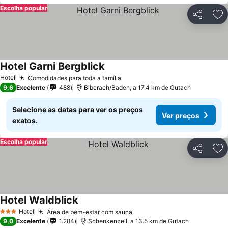
Escolha popular
Partilhar
Ad
Hotel Garni Bergblick
Hotel
Comodidades para toda a família
9,6
Excelente
488
Biberach/Baden, a 17.4 km de Gutach
Selecione as datas para ver os preços
Ver preços
exatos.
Escolha popular
Partilhar
Ad
Hotel Waldblick
Hotel
Área de bem-estar com sauna
3 Estrelas
9,0
Excelente
1.284
Schenkenzell, a 13.5 km de Gutach