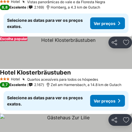
Hotel
Vistas panorâmicas do vale e da Floresta Negra
3 Estrelas
8,8
Excelente
2.169
Hornberg, a 4.3 km de Gutach
Selecione as datas para ver os preços
Ver preços
exatos.
Escolha popular
Partilhar
Ad
Hotel Klosterbräustuben
Hotel
Quartos acessíveis para todos os hóspedes
3 Estrelas
8,7
Excelente
2.167
Zell am Harmersbach, a 14.8 km de Gutach
Selecione as datas para ver os preços
Ver preços
exatos.
Partilhar
Ad