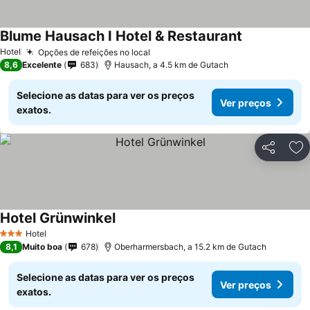
Blume Hausach I Hotel & Restaurant
Hotel
Opções de refeições no local
8,6
Excelente
683
Hausach, a 4.5 km de Gutach
Selecione as datas para ver os preços
Ver preços
exatos.
Partilhar
Ad
Hotel Grünwinkel
Hotel
3 Estrelas
8,1
Muito boa
678
Oberharmersbach, a 15.2 km de Gutach
Selecione as datas para ver os preços
Ver preços
exatos.