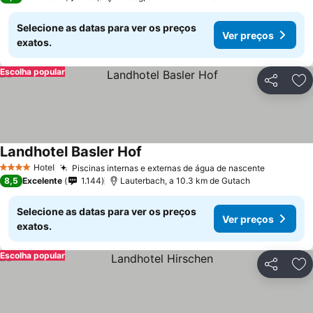
Selecione as datas para ver os preços
Ver preços
exatos.
Escolha popular
Partilhar
Ad
Landhotel Basler Hof
Hotel
Piscinas internas e externas de água de nascente
4 Estrelas
8,5
Excelente
1.144
Lauterbach, a 10.3 km de Gutach
Selecione as datas para ver os preços
Ver preços
exatos.
Escolha popular
Partilhar
Ad