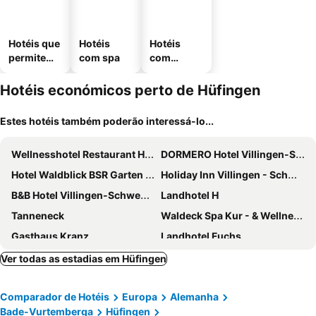
Hotéis que
Hotéis
Hotéis
permitem
com spa
com
animais
estaciona
mento
Hotéis económicos perto de Hüfingen
Estes hotéis também poderão interessá-lo...
Wellnesshotel Restaurant Hexenschopf
DORMERO Hotel Villingen-Schwenningen
Hotel Waldblick BSR Garten mit Pavillons im Schwarzwald, ideal für Paare, Familien, Hunde
Holiday Inn Villingen - Schwenningen By Ihg
B&B Hotel Villingen-Schwenningen
Landhotel H
Tanneneck
Waldeck Spa Kur - & Wellness Resort
Gasthaus Kranz
Landhotel Fuchs
Hotel Charlott
Gasthof-pension Steppacher
Ver todas as estadias em Hüfingen
Schwarzwaldgasthaus Salenhof
Comparador de Hotéis
Europa
Alemanha
Bade-Vurtemberga
Hüfingen