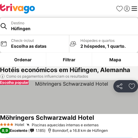
Favoritos
Iniciar
Me
Destino
Hüfingen
Check-in/out
Hóspedes e quartos
Escolha as datas
2 hóspedes, 1 quarto.
Ordenar
Filtrar
Mapa
Hotéis económicos em Hüfingen, Alemanha
Como os pagamentos influenciam os resultados
Escolha popular
Partilhar
Ad
Möhringers Schwarzwald Hotel
Ver preços
Hotel
Piscinas aquecidas internas e externas
Ver preços
4 Estrelas
8,9
Excelente
1.185
Bonndorf, a 16.8 km de Hüfingen