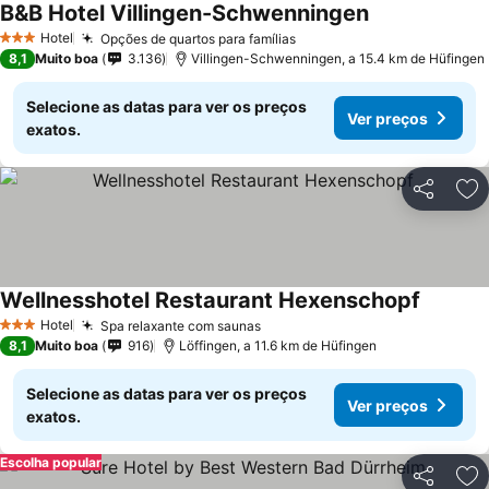
B&B Hotel Villingen-Schwenningen
Ver preços
Hotel
Opções de quartos para famílias
Ver preços
3 Estrelas
8,1
Muito boa
3.136
Villingen-Schwenningen, a 15.4 km de Hüfingen
Selecione as datas para ver os preços
Ver preços
exatos.
Partilhar
Ad
Wellnesshotel Restaurant Hexenschopf
Ver pre
Hotel
Spa relaxante com saunas
Ver preços
3 Estrelas
8,1
Muito boa
916
Löffingen, a 11.6 km de Hüfingen
Selecione as datas para ver os preços
Ver preços
exatos.
Escolha popular
Partilhar
Ad