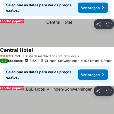
Selecione as datas para ver os preços
Ver preços
exatos.
Escolha popular
Partilhar
Ad
Central Hotel
Ver preços
Hotel
Café da manhã farto com itens locais
Ver preços
4 Estrelas
9,3
Excelente
3.621
Villingen-Schwenningen, a 15.6 km de Hüfingen
Selecione as datas para ver os preços
Ver preços
exatos.
Escolha popular
Partilhar
Ad