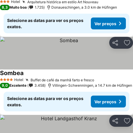
Hotel
Arquitetura histórica em estilo Art Nouveau
Ver preços
3 Estrelas
8,3
Muito boa
1.725
Donaueschingen, a 3.0 km de Hüfingen
Selecione as datas para ver os preços
Ver preços
exatos.
Partilhar
Ad
Sombea
Ver preços
Hotel
Buffet de café da manhã farto e fresco
Ver preços
4 Estrelas
9,0
Excelente
3.458
Villingen-Schwenningen, a 14.7 km de Hüfingen
Selecione as datas para ver os preços
Ver preços
exatos.
Partilhar
Ad