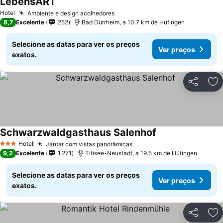
LebensART
Ver preços
Hotel
Ambiente e design acolhedores
Ver preços
8,7
Excelente
252
Bad Dürrheim, a 10.7 km de Hüfingen
Selecione as datas para ver os preços
Ver preços
exatos.
Partilhar
Ad
Schwarzwaldgasthaus Salenhof
Ver preços
Hotel
Jantar com vistas panorâmicas
Ver preços
3 Estrelas
9,2
Excelente
1.271
Titisee-Neustadt, a 19.5 km de Hüfingen
Selecione as datas para ver os preços
Ver preços
exatos.
Partilhar
Ad