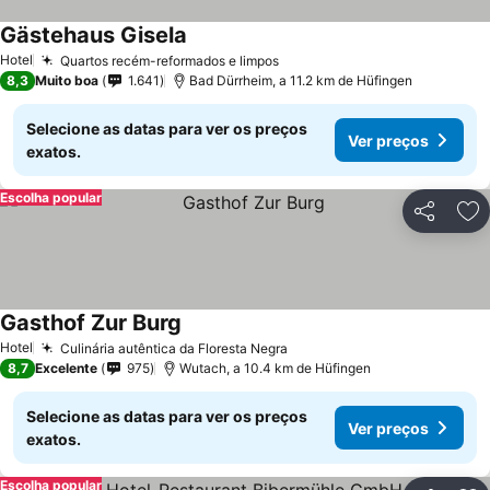
Gästehaus Gisela
Ver preços
Hotel
Quartos recém-reformados e limpos
Ver preços
8,3
Muito boa
1.641
Bad Dürrheim, a 11.2 km de Hüfingen
Selecione as datas para ver os preços
Ver preços
exatos.
Escolha popular
Partilhar
Ad
Gasthof Zur Burg
Ver preços
Hotel
Culinária autêntica da Floresta Negra
Ver preços
8,7
Excelente
975
Wutach, a 10.4 km de Hüfingen
Selecione as datas para ver os preços
Ver preços
exatos.
Escolha popular