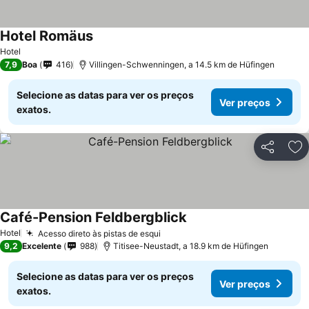
Hotel Romäus
Ver preços
Hotel
7,9
Boa
416
Villingen-Schwenningen, a 14.5 km de Hüfingen
Selecione as datas para ver os preços
Ver preços
exatos.
Partilhar
Ad
Café-Pension Feldbergblick
Ver preços
Hotel
Acesso direto às pistas de esqui
Ver preços
9,2
Excelente
988
Titisee-Neustadt, a 18.9 km de Hüfingen
Selecione as datas para ver os preços
Ver preços
exatos.