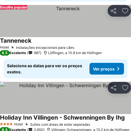
Escolha popular
Partilhar
Ad
Tanneneck
Ver preços
Hotel
Instalações excepcionais para cães
Ver preços
8,5
Excelente
987
Löffingen, a 10.8 km de Hüfingen
Selecione as datas para ver os preços
Ver preços
exatos.
Partilhar
Ad
Holiday Inn Villingen - Schwenningen By Ihg
Ve
Hotel
Suítes com áreas de estar separadas
Ver preços
4 Estrelas
8,5
Excelente
2.650
Villingen-Schwenningen, a 15.2 km de Hüfingen