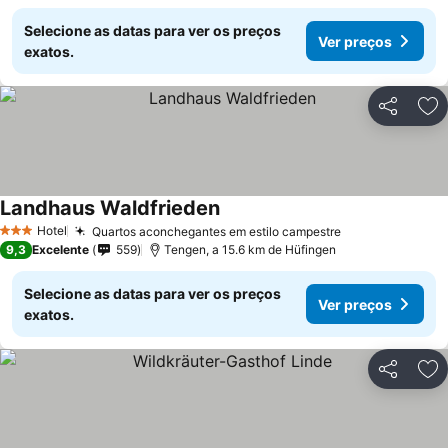
Selecione as datas para ver os preços
Ver preços
exatos.
Partilhar
Ad
Landhaus Waldfrieden
Ver preços
Hotel
Quartos aconchegantes em estilo campestre
Ver preços
3 Estrelas
9,3
Excelente
559
Tengen, a 15.6 km de Hüfingen
Selecione as datas para ver os preços
Ver preços
exatos.
Partilhar
Ad