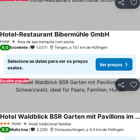
Partilhar
Ad
Hotel-Restaurant Bibermühle GmbH
Ver preços
Hotel
Área de spa tranquila com sauna
Ver preços
9,0
Excelente
1.037
Tengen, a 19.1 km de Hüfingen
Selecione as datas para ver os preços
Ver preços
exatos.
Escolha popular
Partilhar
Ad
Hotel Waldblick BSR Garten mit Pavillons im Schwarzwald, ideal für Paare, Familien, Hunde
Ver preços
Hotel
Hotel tradicional familiar
Ver preços
3 Estrelas
8,0
Muito boa
2.226
Donaueschingen, a 4.4 km de Hüfingen