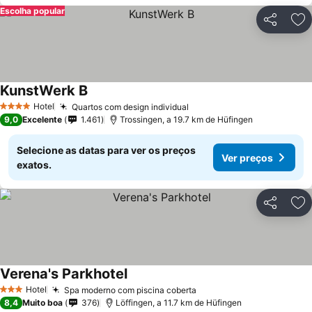
Escolha popular
Partilhar
Ad
KunstWerk B
Ver preços
Hotel
Quartos com design individual
Ver preços
4 Estrelas
9,0
Excelente
1.461
Trossingen, a 19.7 km de Hüfingen
Selecione as datas para ver os preços
Ver preços
exatos.
Partilhar
Ad
Verena's Parkhotel
Ver preços
Hotel
Spa moderno com piscina coberta
Ver preços
3 Estrelas
8,4
Muito boa
376
Löffingen, a 11.7 km de Hüfingen