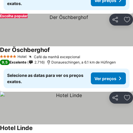
Ver preços
exatos.
Escolha popular
Partilhar
Ad
Der Öschberghof
Ver preços
Hotel
Café da manhã excepcional
Ver preços
5 Estrelas
9,5
Excelente
2.716
Donaueschingen, a 6.1 km de Hüfingen
Selecione as datas para ver os preços
Ver preços
exatos.
Partilhar
Ad
Hotel Linde
Ver preços