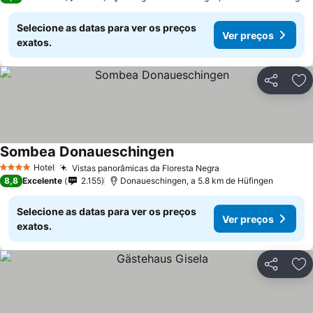
Selecione as datas para ver os preços
Ver preços
exatos.
Partilhar
Ad
Sombea Donaueschingen
Ver preços
Hotel
Vistas panorâmicas da Floresta Negra
Ver preços
4 Estrelas
8,8
Excelente
2.155
Donaueschingen, a 5.8 km de Hüfingen
Selecione as datas para ver os preços
Ver preços
exatos.
Partilhar
Ad