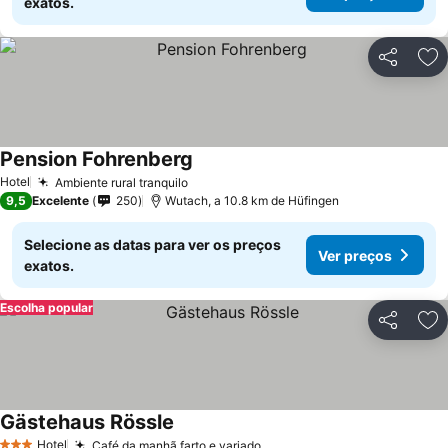
exatos.
Partilhar
Ad
Pension Fohrenberg
Ver preços
Hotel
Ambiente rural tranquilo
Ver preços
9,5
Excelente
250
Wutach, a 10.8 km de Hüfingen
Selecione as datas para ver os preços
Ver preços
exatos.
Escolha popular
Partilhar
Ad
Gästehaus Rössle
Ver preços
Hotel
Café da manhã farto e variado