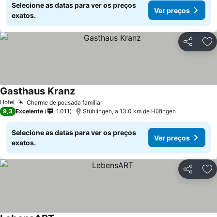
Selecione as datas para ver os preços
Ver preços
exatos.
Partilhar
Ad
Gasthaus Kranz
Ver preços
Hotel
Charme de pousada familiar
Ver preços
9,3
Excelente
1.011
Stühlingen, a 13.0 km de Hüfingen
Selecione as datas para ver os preços
Ver preços
exatos.
Partilhar
Ad