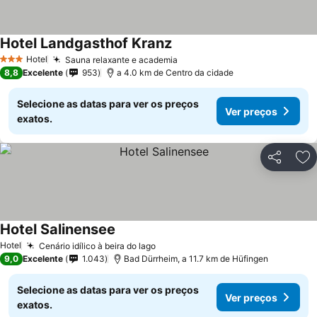
Hotel Landgasthof Kranz
Ver preços
Hotel
Sauna relaxante e academia
Ver preços
3 Estrelas
8,8
Excelente
953
a 4.0 km de Centro da cidade
Selecione as datas para ver os preços
Ver preços
exatos.
Partilhar
Ad
Hotel Salinensee
Ver preços
Hotel
Cenário idílico à beira do lago
Ver preços
9,0
Excelente
1.043
Bad Dürrheim, a 11.7 km de Hüfingen
Selecione as datas para ver os preços
Ver preços
exatos.