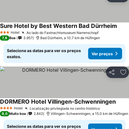
Sure Hotel by Best Western Bad Dürrheim
Ver p
Hotel
Ao lado do Fastnachtsmuseum Narrenschopf
Ver preços
3 Estrelas
7,8
Boa
3.957
Bad Dürrheim, a 10.7 km de Hüfingen
Selecione as datas para ver os preços
Ver preços
exatos.
Partilhar
Ad
DORMERO Hotel Villingen-Schwenningen
Ver p
Hotel
Localização privilegiada no centro histórico
Ver preços
4 Estrelas
8,0
Muito boa
2.842
Villingen-Schwenningen, a 15.0 km de Hüfingen
Selecione as datas para ver os preços