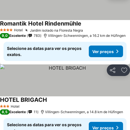
Romantik Hotel Rindenmühle
Ver preços
Hotel
Jardim isolado na Floresta Negra
Ver preços
4 Estrelas
9,0
Excelente
783
Villingen-Schwenningen, a 16.2 km de Hüfingen
Selecione as datas para ver os preços
Ver preços
exatos.
Partilhar
Ad
HOTEL BRIGACH
Ver preços
Hotel
3 Estrelas
8,5
Excelente
11
Villingen-Schwenningen, a 14.8 km de Hüfingen
Selecione as datas para ver os preços
Ver preços