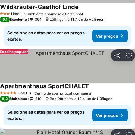
Wildkräuter-Gasthof Linde
Ver preços
Hotel
Ambiente charmoso e tradicional
Ver preços
3 Estrelas
9,1
Excelente
894
Löffingen, a 11.7 km de Hüfingen
Selecione as datas para ver os preços
Ver preços
exatos.
Escolha popular
Partilhar
Ad
Apartmenthaus SportCHALET
Ver preços
Hotel
Centro de spa no local com sauna
Ver preços
5 Estrelas
8,2
Muito boa
510
Bad Dürrheim, a 10.4 km de Hüfingen
Selecione as datas para ver os preços
Ver preços
exatos.