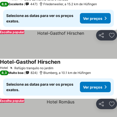
Ver preços
3 Estrelas
8,6
Excelente
447
Friedenweiler, a 15.2 km de Hüfingen
Selecione as datas para ver os preços
Ver preços
exatos.
Escolha popular
Partilhar
Ad
Hotel-Gasthof Hirschen
Ver preços
Hotel
Refúgio tranquilo no jardim
Ver preços
8,3
Muito boa
824
Blumberg, a 10.1 km de Hüfingen
Selecione as datas para ver os preços
Ver preços
exatos.
Escolha popular
Partilhar
Ad