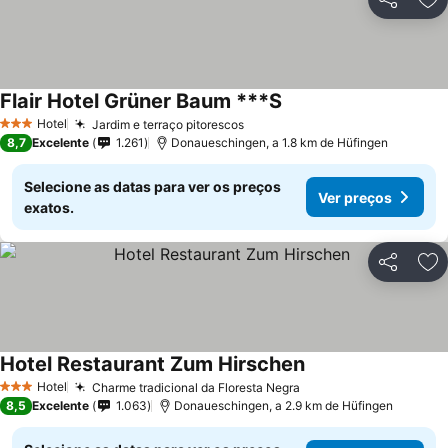
Partilhar
Ad
Flair Hotel Grüner Baum ***S
Ver preços
Hotel
Jardim e terraço pitorescos
Ver preços
3 Estrelas
8,7
Excelente
1.261
Donaueschingen, a 1.8 km de Hüfingen
Selecione as datas para ver os preços
Ver preços
exatos.
Partilhar
Ad
Hotel Restaurant Zum Hirschen
Ver preços
Hotel
Charme tradicional da Floresta Negra
Ver preços
3 Estrelas
8,5
Excelente
1.063
Donaueschingen, a 2.9 km de Hüfingen