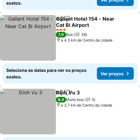
exatos.
Gallant Hotel 154 - Near
Partilhar
Adicionar aos favoritos
Cat Bi Airport
Ver preços
3 Estrelas
7,9
Boa
38
a 4.3 km de Centro da cidade
Selecione as datas para ver os preços
Ver preços
exatos.
Đinh Vu 3
Partilhar
Adicionar aos favoritos
Ver preços
8,0
Muito boa
5
a 3.7 km de Centro da cidade