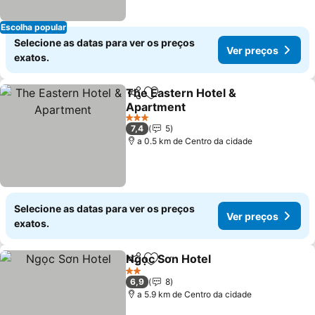
Escolha popular
Selecione as datas para ver os preços
Ver preços
exatos.
The Eastern Hotel &
Partilhar
Adicionar aos favoritos
Apartment
Ver preços
3 Estrelas
7,4
5
a 0.5 km de Centro da cidade
Selecione as datas para ver os preços
Ver preços
exatos.
Ngọc Sơn Hotel
Partilhar
Adicionar aos favoritos
Ver preços
2 Estrelas
6,9
8
a 5.9 km de Centro da cidade