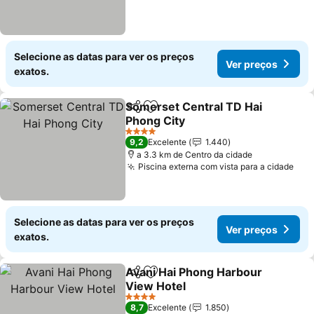
Selecione as datas para ver os preços
Ver preços
exatos.
Somerset Central TD Hai
Partilhar
Adicionar aos favoritos
Phong City
Ver preços
4 Estrelas
9,2
Excelente
1.440
a 3.3 km de Centro da cidade
Piscina externa com vista para a cidade
Ver
Selecione as datas para ver os preços
Ver preços
exatos.
Avani Hai Phong Harbour
Partilhar
Adicionar aos favoritos
View Hotel
Ver preços
4 Estrelas
8,7
Excelente
1.850