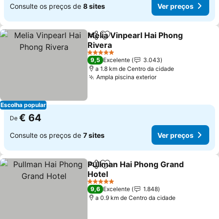
Consulte os preços de
8 sites
Ver preços
Melia Vinpearl Hai Phong
Partilhar
Adicionar aos favoritos
Rivera
Ver preços
5 Estrelas
9,5
Excelente
3.043
a 1.8 km de Centro da cidade
Ampla piscina exterior
Ver preços
Escolha popular
€ 64
De
Consulte os preços de
7 sites
Ver preços
Pullman Hai Phong Grand
Partilhar
Adicionar aos favoritos
Hotel
Ver preços
5 Estrelas
9,6
Excelente
1.848
a 0.9 km de Centro da cidade