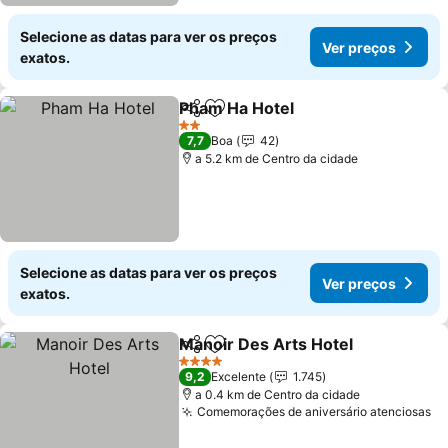
Selecione as datas para ver os preços
Ver preços
exatos.
Pham Ha Hotel
Partilhar
Adicionar aos favoritos
Ver preços
2 Estrelas
7,7
Boa
42
a 5.2 km de Centro da cidade
Selecione as datas para ver os preços
Ver preços
exatos.
Manoir Des Arts Hotel
Partilhar
Adicionar aos favoritos
Ver
4 Estrelas
9,2
Excelente
1.745
a 0.4 km de Centro da cidade
Comemorações de aniversário atenciosas
Ve