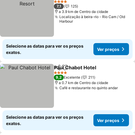
4 Estrelas
7,1
125
a 3.9 km de Centro da cidade
Localização à beira-rio - Rio Cam / Old
Harbour
Selecione as datas para ver os preços
Ver preços
exatos.
Paul Chabot Hotel
Partilhar
Adicionar aos favoritos
Ver preç
4 Estrelas
9,2
Excelente
211
a 0.7 km de Centro da cidade
Café e restaurante no quinto andar
Ver pre
Selecione as datas para ver os preços
Ver preços
exatos.