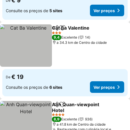
€ 9
De
Consulte os preços de
5 sites
Ver preços
Cat Ba Valentine
Partilhar
Adicionar aos favoritos
Ver preço
3 Estrelas
9,4
Excelente
14
a 34.3 km de Centro da cidade
€ 19
De
Consulte os preços de
6 sites
Ver preços
Anh Quan-viewpoint
Partilhar
Adicionar aos favoritos
Hotel
Ver preços
4 Estrelas
8,9
Excelente
936
a 41.8 km de Centro da cidade
Restaurante com culinária local e