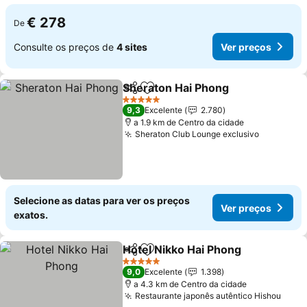
€ 278
De
Consulte os preços de
4 sites
Ver preços
Sheraton Hai Phong
Partilhar
Adicionar aos favoritos
Ver pr
5 Estrelas
9,3
Excelente
2.780
a 1.9 km de Centro da cidade
Sheraton Club Lounge exclusivo
Ver preç
Selecione as datas para ver os preços
Ver preços
exatos.
Hotel Nikko Hai Phong
Partilhar
Adicionar aos favoritos
Ver 
5 Estrelas
9,0
Excelente
1.398
a 4.3 km de Centro da cidade
Restaurante japonês autêntico Hishou
Ver 