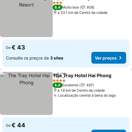
Partilhar
Adicionar aos favoritos
V
3 Estrelas
8,4
Muito boa
938
a 33.1 km de Centro da cidade
€ 43
De
Consulte os preços de
3 sites
Ver preços
The Tray Hotel Hai Phong
Partilhar
Adicionar aos favoritos
4 Estrelas
8,6
Excelente
497
a 1.6 km de Centro da cidade
Localização central à beira do lago
Ver pr
€ 44
De