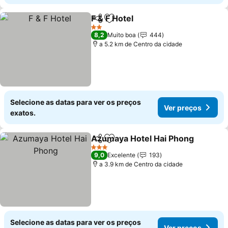
F & F Hotel
Partilhar
Adicionar aos favoritos
Ver preços
2 Estrelas
8,2
Muito boa
444
a 5.2 km de Centro da cidade
Selecione as datas para ver os preços
Ver preços
exatos.
Azumaya Hotel Hai Phong
Partilhar
Adicionar aos favoritos
3 Estrelas
9,0
Excelente
193
a 3.9 km de Centro da cidade
Selecione as datas para ver os preços
Ver preços