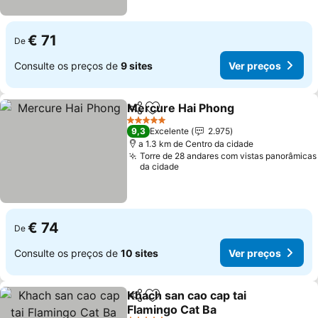
€ 71
De
Consulte os preços de
9 sites
Ver preços
Mercure Hai Phong
Partilhar
Adicionar aos favoritos
Ver pr
5 Estrelas
9,3
Excelente
2.975
a 1.3 km de Centro da cidade
Torre de 28 andares com vistas panorâmicas
da cidade
€ 74
De
Consulte os preços de
10 sites
Ver preços
Khach san cao cap tai
Partilhar
Adicionar aos favoritos
Flamingo Cat Ba