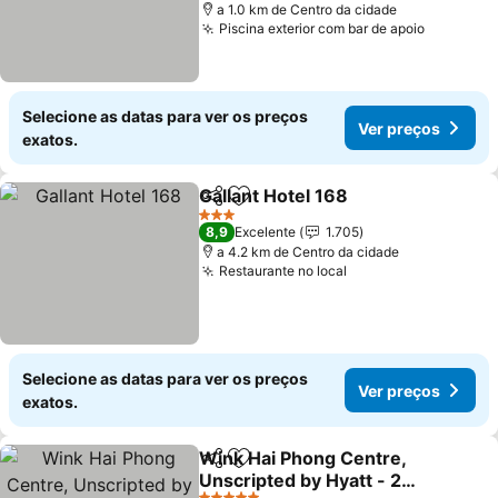
a 1.0 km de Centro da cidade
Piscina exterior com bar de apoio
Ver preç
Selecione as datas para ver os preços
Ver preços
exatos.
Gallant Hotel 168
Partilhar
Adicionar aos favoritos
Ver preç
3 Estrelas
8,9
Excelente
1.705
a 4.2 km de Centro da cidade
Restaurante no local
Ver preços
Selecione as datas para ver os preços
Ver preços
exatos.
Wink Hai Phong Centre,
Partilhar
Adicionar aos favoritos
Unscripted by Hyatt - 24