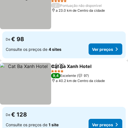
Ver preços
5 Estrelas
/
Pontuação não disponível
a 23.0 km de Centro da cidade
€ 98
De
Consulte os preços de
4 sites
Ver preços
Cat Ba Xanh Hotel
Partilhar
Adicionar aos favoritos
Ver pre
4 Estrelas
9,4
Excelente
97
a 40.2 km de Centro da cidade
€ 128
De
Consulte os preços de
1 site
Ver preços