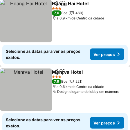
Hoang Hai Hotel
Partilhar
Adicionar aos favoritos
Ver preço
3 Estrelas
7,6
Boa
460
a 0.9 km de Centro da cidade
Selecione as datas para ver os preços
Ver preços
exatos.
Menrva Hotel
Partilhar
Adicionar aos favoritos
Ver preços
3 Estrelas
7,9
Boa
221
a 0.6 km de Centro da cidade
Design elegante do lobby em mármore
Ver 
Selecione as datas para ver os preços
Ver preços
exatos.