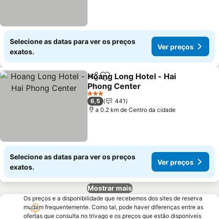
Selecione as datas para ver os preços
Ver preços
exatos.
Hoang Long Hotel - Hai
Partilhar
Adicionar aos favoritos
Phong Center
Ver preços
3 Estrelas
6,5
441
a 0.2 km de Centro da cidade
Selecione as datas para ver os preços
Ver preços
exatos.
Mostrar mais
Os preços e a disponibilidade que recebemos dos sites de reserva
mudam frequentemente. Como tal, pode haver diferenças entre as
ofertas que consulta no trivago e os preços que estão disponíveis