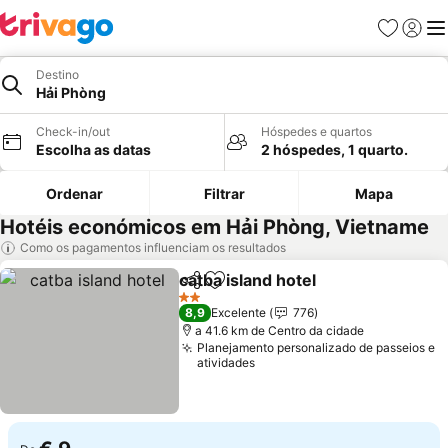
Favoritos
Iniciar
Me
Destino
Hải Phòng
Check-in/out
Hóspedes e quartos
Escolha as datas
2 hóspedes, 1 quarto.
Ordenar
Filtrar
Mapa
Hotéis económicos em Hải Phòng, Vietname
Como os pagamentos influenciam os resultados
catba island hotel
Partilhar
Adicionar aos favoritos
Ver preç
2 Estrelas
8,9
Excelente
776
a 41.6 km de Centro da cidade
Planejamento personalizado de passeios e
atividades