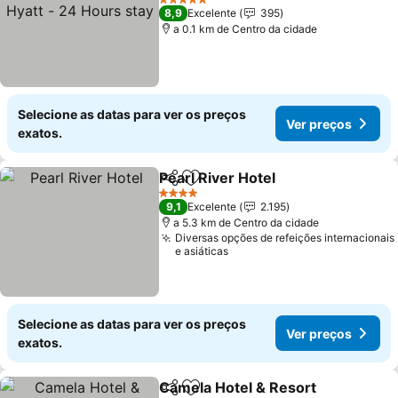
Hours stay
Ver preços
5 Estrelas
8,9
Excelente
395
a 0.1 km de Centro da cidade
Selecione as datas para ver os preços
Ver preços
exatos.
Pearl River Hotel
Partilhar
Adicionar aos favoritos
Ver preço
4 Estrelas
9,1
Excelente
2.195
a 5.3 km de Centro da cidade
Diversas opções de refeições internacionais
e asiáticas
Selecione as datas para ver os preços
Ver preços
exatos.
Camela Hotel & Resort
Partilhar
Adicionar aos favoritos
Ver