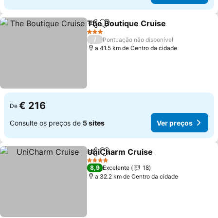
The Boutique Cruise
Partilhar
Adicionar aos favoritos
Ver p
3 Estrelas
/
Pontuação não disponível
a 41.5 km de Centro da cidade
€ 216
De
Consulte os preços de
5 sites
Ver preços
UniCharm Cruise
Partilhar
Adicionar aos favoritos
Ver preç
4 Estrelas
8,9
Excelente
18
a 32.2 km de Centro da cidade