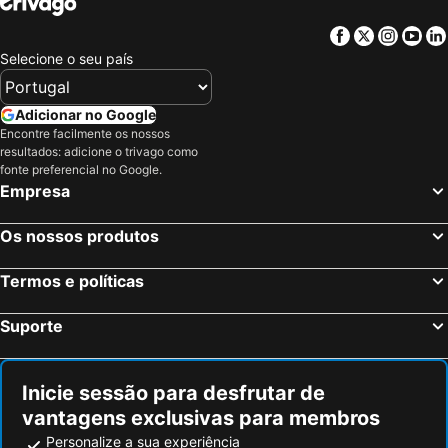
Facebook
Twitter
Insta
Yo
Selecione o seu país
Adicionar no Google
Encontre facilmente os nossos
resultados: adicione o trivago como
fonte preferencial no Google.
Empresa
Os nossos produtos
Termos e políticas
Suporte
Inicie sessão para desfrutar de
vantagens exclusivas para membros
Personalize a sua experiência