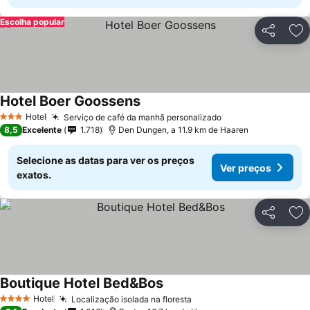
Escolha popular
Partilhar
Ad
Hotel Boer Goossens
Hotel
Serviço de café da manhã personalizado
3 Estrelas
8,5
Excelente
1.718
Den Dungen, a 11.9 km de Haaren
Selecione as datas para ver os preços
Ver preços
exatos.
Partilhar
Ad
Boutique Hotel Bed&Bos
Hotel
Localização isolada na floresta
4 Estrelas