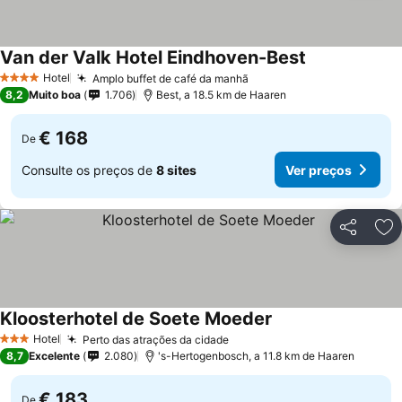
Van der Valk Hotel Eindhoven-Best
Hotel
Amplo buffet de café da manhã
4 Estrelas
8,2
Muito boa
1.706
Best, a 18.5 km de Haaren
€ 168
De
Consulte os preços de
8 sites
Ver preços
Partilhar
Ad
Kloosterhotel de Soete Moeder
Hotel
Perto das atrações da cidade
3 Estrelas
8,7
Excelente
2.080
's-Hertogenbosch, a 11.8 km de Haaren
€ 183
De