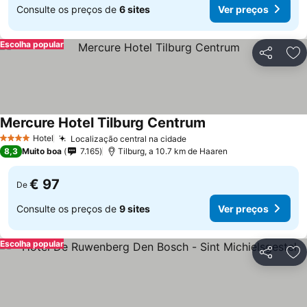
Consulte os preços de
6 sites
Ver preços
Escolha popular
Partilhar
Ad
Mercure Hotel Tilburg Centrum
Hotel
Localização central na cidade
4 Estrelas
8,3
Muito boa
7.165
Tilburg, a 10.7 km de Haaren
€ 97
De
Consulte os preços de
9 sites
Ver preços
Escolha popular
Partilhar
Ad