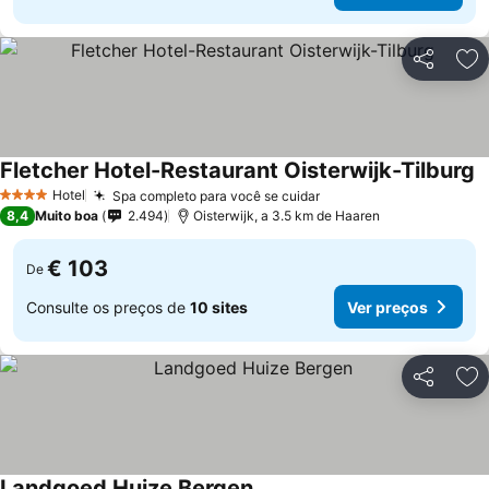
Partilhar
Ad
Fletcher Hotel-Restaurant Oisterwijk-Tilburg
Hotel
Spa completo para você se cuidar
4 Estrelas
8,4
Muito boa
2.494
Oisterwijk, a 3.5 km de Haaren
€ 103
De
Consulte os preços de
10 sites
Ver preços
Partilhar
Ad
Landgoed Huize Bergen