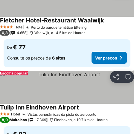
Fletcher Hotel-Restaurant Waalwijk
Hotel
Perto do parque temático Efteling
4 Estrelas
6,8
4.658
Waalwijk, a 14.5 km de Haaren
€ 77
De
Consulte os preços de
6 sites
Ver preços
Escolha popular
Partilhar
Ad
Tulip Inn Eindhoven Airport
Hotel
Vistas panorâmicas da pista do aeroporto
3 Estrelas
8,0
Muito boa
17.369
Eindhoven, a 19.7 km de Haaren