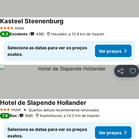
Kasteel Steenenburg
Hotel
4 Estrelas
9,3
Excelente
498
Heusden, a 10.8 km de Haaren
Selecione as datas para ver os preços
Ver preços
exatos.
Partilhar
Ad
Hotel de Slapende Hollander
Hotel
Quartos deluxe recentemente renovados
3 Estrelas
7,8
Boa
668
Kaatsheuvel, a 14.0 km de Haaren
Selecione as datas para ver os preços
Ver preços
exatos.