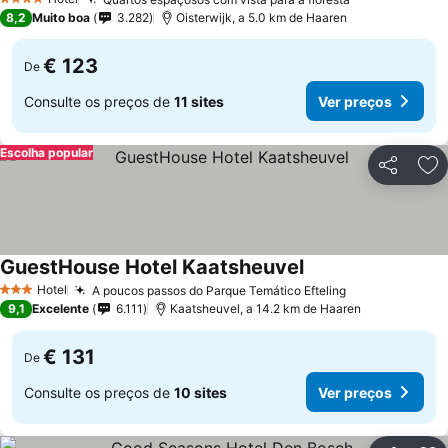
4 Estrelas
8,2
Muito boa
3.282
Oisterwijk, a 5.0 km de Haaren
€ 123
De
Consulte os preços de
11 sites
Ver preços
Escolha popular
Partilhar
Ad
GuestHouse Hotel Kaatsheuvel
Hotel
A poucos passos do Parque Temático Efteling
3 Estrelas
9,1
Excelente
6.111
Kaatsheuvel, a 14.2 km de Haaren
€ 131
De
Consulte os preços de
10 sites
Ver preços