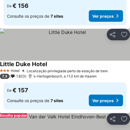
€ 156
De
Consulte os preços de
7 sites
Ver preços
Partilhar
Ad
Little Duke Hotel
Hotel
Localização privilegiada perto da estação de trem
3 Estrelas
7,3
1.823
's-Hertogenbosch, a 11.0 km de Haaren
€ 157
De
Consulte os preços de
7 sites
Ver preços
Escolha popular
Partilhar
Ad