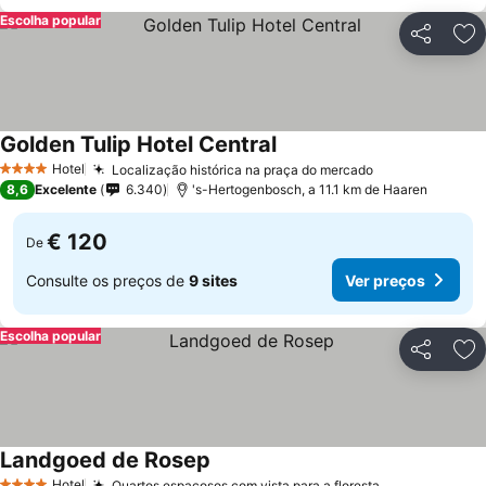
Escolha popular
Partilhar
Ad
Golden Tulip Hotel Central
Hotel
Localização histórica na praça do mercado
4 Estrelas
8,6
Excelente
6.340
's-Hertogenbosch, a 11.1 km de Haaren
€ 120
De
Consulte os preços de
9 sites
Ver preços
Escolha popular
Partilhar
Ad
Landgoed de Rosep
Hotel
Quartos espaçosos com vista para a floresta