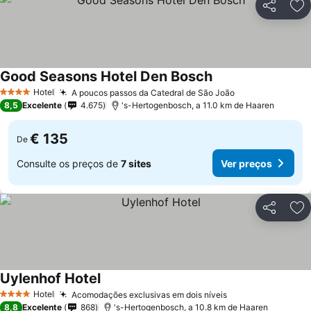
Partilhar
Ad
Good Seasons Hotel Den Bosch
Hotel
A poucos passos da Catedral de São João
4 Estrelas
8,5
Excelente
4.675
's-Hertogenbosch, a 11.0 km de Haaren
€ 135
De
Consulte os preços de
7 sites
Ver preços
Partilhar
Ad
Uylenhof Hotel
Hotel
Acomodações exclusivas em dois níveis
4 Estrelas
8,8
Excelente
868
's-Hertogenbosch, a 10.8 km de Haaren