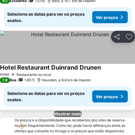
9,1
Excelente
1.016
Best, a 16.7 km de Haaren
Selecione as datas para ver os preços
Ver preços
exatos.
Partilhar
Ad
Hotel Restaurant Duinrand Drunen
Hotel
Restaurante no local
7,8
Boa
1.607
Heusden, a 9.9 km de Haaren
Selecione as datas para ver os preços
Ver preços
exatos.
Mostrar mais
Os preços e a disponibilidade que recebemos dos sites de reserva
mudam frequentemente. Como tal, pode haver diferenças entre as
ofertas que consulta no trivago e os preços que estão disponíveis