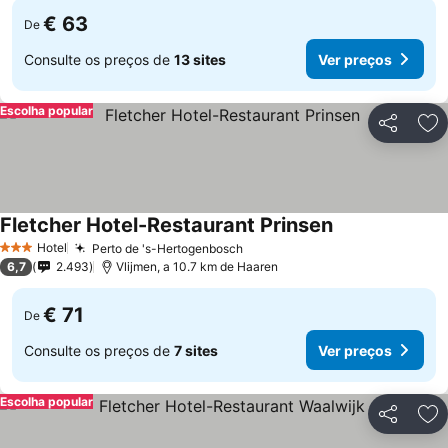
€ 63
De
Consulte os preços de
13 sites
Ver preços
Escolha popular
Partilhar
Ad
Fletcher Hotel-Restaurant Prinsen
Hotel
Perto de 's-Hertogenbosch
3 Estrelas
6,7
2.493
Vlijmen, a 10.7 km de Haaren
€ 71
De
Consulte os preços de
7 sites
Ver preços
Escolha popular
Partilhar
Ad