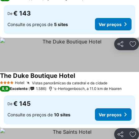
€ 143
De
Consulte os preços de
5 sites
Ver preços
Partilhar
Ad
The Duke Boutique Hotel
Hotel
Vistas panorâmicas da catedral e da cidade
4 Estrelas
8,9
Excelente
1.586
's-Hertogenbosch, a 11.0 km de Haaren
€ 145
De
Consulte os preços de
10 sites
Ver preços
Partilhar
Ad