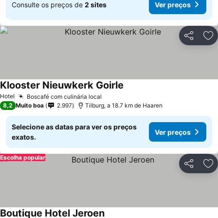
Consulte os preços de
2 sites
Ver preços
Partilhar
Ad
Klooster Nieuwkerk Goirle
Hotel
Boscafé com culinária local
8,2
Muito boa
2.997
Tilburg, a 18.7 km de Haaren
Selecione as datas para ver os preços
Ver preços
exatos.
Escolha popular
Partilhar
Ad
Boutique Hotel Jeroen