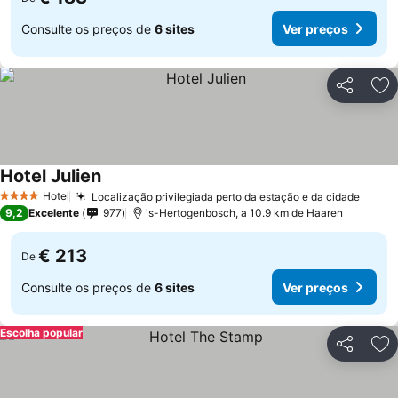
Consulte os preços de
6 sites
Ver preços
Partilhar
Ad
Hotel Julien
Hotel
Localização privilegiada perto da estação e da cidade
4 Estrelas
9,2
Excelente
977
's-Hertogenbosch, a 10.9 km de Haaren
€ 213
De
Consulte os preços de
6 sites
Ver preços
Escolha popular
Partilhar
Ad