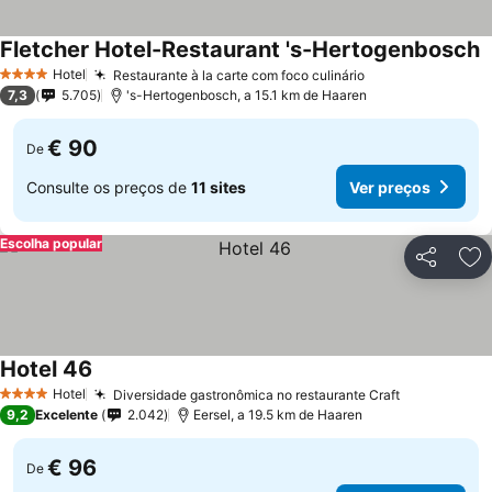
Fletcher Hotel-Restaurant 's-Hertogenbosch
Hotel
Restaurante à la carte com foco culinário
4 Estrelas
7,3
5.705
's-Hertogenbosch, a 15.1 km de Haaren
€ 90
De
Consulte os preços de
11 sites
Ver preços
Escolha popular
Partilhar
Ad
Hotel 46
Hotel
Diversidade gastronômica no restaurante Craft
4 Estrelas
9,2
Excelente
2.042
Eersel, a 19.5 km de Haaren
€ 96
De