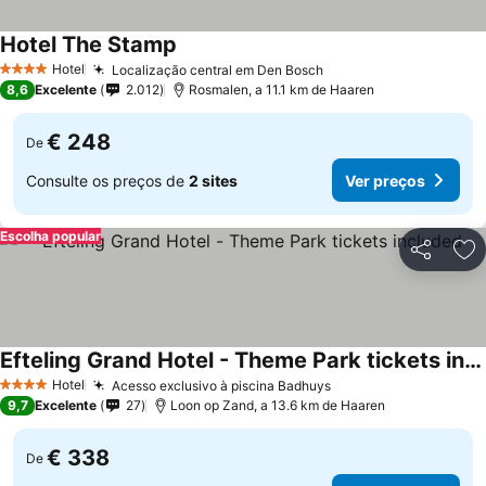
Hotel The Stamp
Hotel
Localização central em Den Bosch
4 Estrelas
8,6
Excelente
2.012
Rosmalen, a 11.1 km de Haaren
€ 248
De
Consulte os preços de
2 sites
Ver preços
Escolha popular
Partilhar
Ad
Efteling Grand Hotel - Theme Park tickets included
Hotel
Acesso exclusivo à piscina Badhuys
4 Estrelas
9,7
Excelente
27
Loon op Zand, a 13.6 km de Haaren
€ 338
De