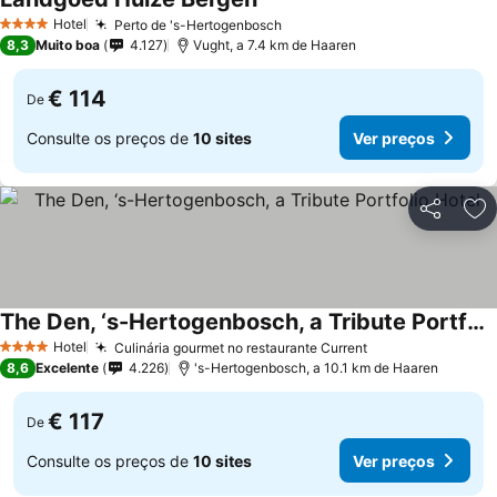
Hotel
Perto de 's-Hertogenbosch
4 Estrelas
8,3
Muito boa
4.127
Vught, a 7.4 km de Haaren
€ 114
De
Consulte os preços de
10 sites
Ver preços
Partilhar
Ad
The Den, ‘s-Hertogenbosch, a Tribute Portfolio Hotel
Hotel
Culinária gourmet no restaurante Current
4 Estrelas
8,6
Excelente
4.226
's-Hertogenbosch, a 10.1 km de Haaren
€ 117
De
Consulte os preços de
10 sites
Ver preços