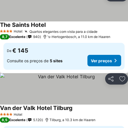
The Saints Hotel
Hotel
Quartos elegantes com vista para a cidade
4 Estrelas
8,7
Excelente
940
's-Hertogenbosch, a 11.0 km de Haaren
€ 145
De
Consulte os preços de
5 sites
Ver preços
Partilhar
Ad
Van der Valk Hotel Tilburg
Hotel
4 Estrelas
8,5
Excelente
5.120
Tilburg, a 10.3 km de Haaren