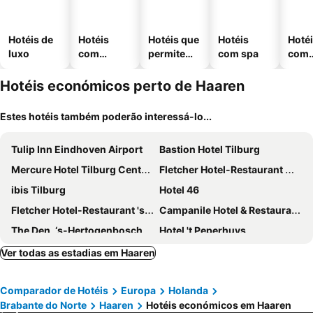
Hotéis de
Hotéis
Hotéis que
Hotéis
Hoté
luxo
com
permitem
com spa
com
piscinas
animais
esta
ment
Hotéis económicos perto de Haaren
Estes hotéis também poderão interessá-lo...
Tulip Inn Eindhoven Airport
Bastion Hotel Tilburg
Mercure Hotel Tilburg Centrum
Fletcher Hotel-Restaurant Waalwijk
ibis Tilburg
Hotel 46
Fletcher Hotel-Restaurant 's-Hertogenbosch
Campanile Hotel & Restaurant 's Hertogenbosch
The Den, ‘s-Hertogenbosch, a Tribute Portfolio Hotel
Hotel 't Peperhuys
Golden Tulip Hotel Central
Fletcher Hotel-Restaurant Prinsen
Ver todas as estadias em Haaren
Van der Valk Hotel Eindhoven-Best
Klooster Nieuwkerk Goirle
Comparador de Hotéis
Europa
Holanda
Efteling Grand Hotel - Theme Park tickets included
Little Duke Hotel
Brabante do Norte
Haaren
Hotéis económicos em Haaren
GuestHouse Hotel Kaatsheuvel
Van der Valk Hotel Tilburg