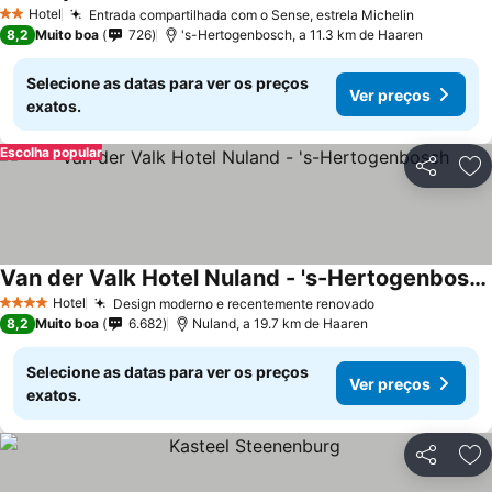
Hotel
Entrada compartilhada com o Sense, estrela Michelin
2 Estrelas
8,2
Muito boa
726
's-Hertogenbosch, a 11.3 km de Haaren
Selecione as datas para ver os preços
Ver preços
exatos.
Escolha popular
Partilhar
Ad
Van der Valk Hotel Nuland - 's-Hertogenbosch
Hotel
Design moderno e recentemente renovado
4 Estrelas
8,2
Muito boa
6.682
Nuland, a 19.7 km de Haaren
Selecione as datas para ver os preços
Ver preços
exatos.
Partilhar
Ad