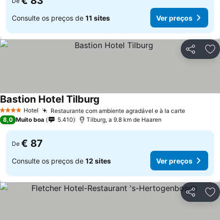
€ 83
De
Consulte os preços de
11 sites
Ver preços
Partilhar
Ad
Bastion Hotel Tilburg
Hotel
Restaurante com ambiente agradável e à la carte
4 Estrelas
8,0
Muito boa
5.410
Tilburg, a 9.8 km de Haaren
€ 87
De
Consulte os preços de
12 sites
Ver preços
Partilhar
Ad