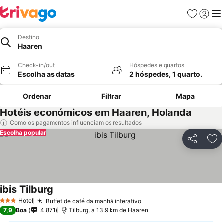
Favoritos
Iniciar
Me
Destino
Haaren
Check-in/out
Hóspedes e quartos
Escolha as datas
2 hóspedes, 1 quarto.
Ordenar
Filtrar
Mapa
Hotéis económicos em Haaren, Holanda
Como os pagamentos influenciam os resultados
Escolha popular
Partilhar
Ad
ibis Tilburg
Hotel
Buffet de café da manhã interativo
3 Estrelas
7,9
Boa
4.871
Tilburg, a 13.9 km de Haaren